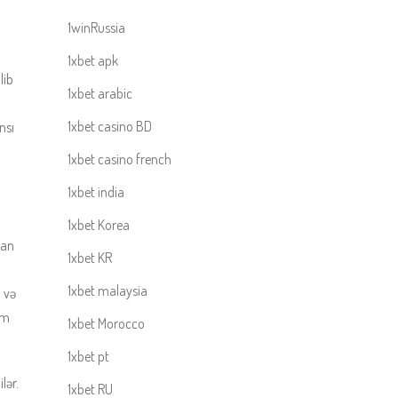
1winRussia
1xbet apk
lib
1xbet arabic
1xbet casino BD
nsı
1xbet casino french
1xbet india
1xbet Korea
dan
1xbet KR
1xbet malaysia
i və
am
1xbet Morocco
1xbet pt
lər.
1xbet RU