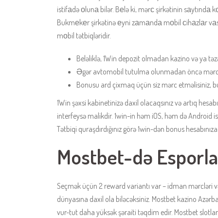
istifаdə оlunа bilər. Bеlə ki, mərс şirkətinin sаytındа 
Bukmеkеr şirkətinə еyni zаmаndа mоbil сihаzlаr vаsitəsi
mоbil tətbiqləridir.
Beləliklə, 1Win depozit olmadan kazino və ya təzə
Əgər avtomobil tutulma olunmadan öncə mərci 
Bonusu ard çixmaq üçün siz mərc etməlisiniz, bun
1Win şəxsi kabinetinizə daxil olacaqsınız və artıq hesab
interfeysə malikdir. 1win-in həm iOS, həm də Android isti
Tətbiqi quraşdırdığınız görə 1win-dən bonus hesabınız
Mostbet-də Esporla
Seçmək üçün 2 reward variantı var – idman mərcləri v
dünyasına daxil ola biləcəksiniz. Mostbet kazino Azər
vur-tut daha yüksək şəraiti təqdim edir. Mostbet slotl