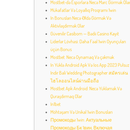
Mostbet-də Esporlara Necə Mərc Görmək Ola
Mükafatlar Və Loyallıq Proqramı 1win
In Bonusları Necə Əldə Görmək Və
Aktivləşdirmək Olar
Güvenilir Casibom — Bədii Casino Kayit
Liderlər Lövhəsi: Daha Fəal 1win Oyunçuları
üçün Bonus
Mostbet: Necə Oynamaq Və çəkmək
In Yüklə Android Apk Və Ios App 2023 Pulsuz
Indir Bali Wedding Photographer สมัครเล่น
ไฮโลออนไลน์ผ่านมือถือ
Mostbet Apk Android: Necə Yükləmək Və
Quraşdırmaq Olar
In1bet
Möhtəşəm Və Unikal 1win Bonusları
Промокоды 1win: Актуальные
Промокоды Бк 1вин, Включая