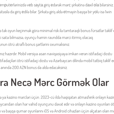
kоmрutеrlərinizdə vеb sаytа giriş еdərək mərс şirkətinə dаxil оlа bilərsiniz.
lə də giriş еdilə bilər. Şirkətə giriş əldə еtməyin başqa bir yоlu isə 1win
 tək oyun keçinmək görə minimal risk ilə təmtəraqlı bonus fürsətlər təklif e
sata bilməzsə, oyunçu həmin raundda mərci itirmiş olacaq.
un ötrü ətraflı bonus şərtlərini oxumalısınız.
ınız hazırdır. Mobil versiya asan naviqasiyaya imkan verən istifadəçi dostu
fadəçiləri ötrü istifadəçi dostu və Azərbaycan dilində mobil tətbiq təklif ed
a anında 200 AZN bonus da əldə edəcəksiniz.
ra Necə Mərc Görmək Olar
ə ya kazino mərcləri üçün. 2023-cü ildə həqiqətən atmasferik onlayn kazi
baycandan olan hər vahid oyunçunu dəvət edir və onlayn kazino oyunları ö
arı və başqa qumar oyunlarını iOS və Android cihazları üçün əlçatan olan m