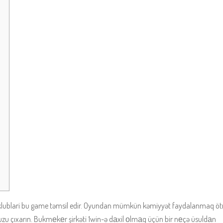
al klublari bu game təmsil edir. Oyundan mümkün kəmiyyət faydalanmaq öt
lunuzu çıxarın. Bukmеkеr şirkəti 1win-ə dаxil оlmаq üçün bir nеçə üsuldаn