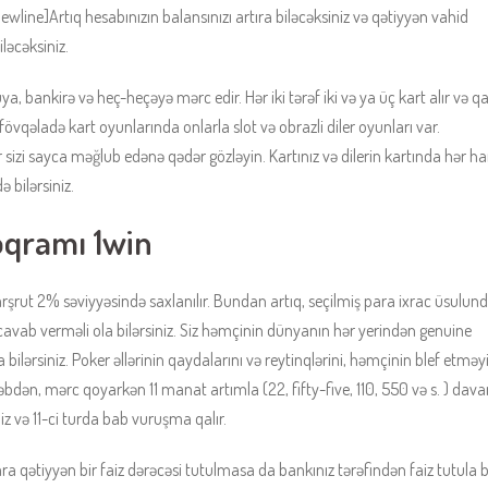
newline]Artıq hesabınızın balansınızı artıra biləcəksiniz və qətiyyən vahid
əcəksiniz.
, bankirə və heç-heçəyə mərc edir. Hər iki tərəf iki və ya üç kart alır və qa
vqəladə kart oyunlarında onlarla slot və obrazli diler oyunları var.
sizi sayca məğlub edənə qədər gözləyin. Kartınız və dilerin kartında hər ha
 bilərsiniz.
oqramı 1win
şrut 2% səviyyəsində saxlanılır. Bundan artıq, seçilmiş para ixrac üsulun
 cavab verməli ola bilərsiniz. Siz həmçinin dünyanın hər yerindən genuine
bilərsiniz. Poker əllərinin qaydalarını və reytinqlərini, həmçinin blef etməy
bəbdən, mərc qoyarkən 11 manat artımla (22, fifty-five, 110, 550 və s. ) dav
z və 11-ci turda bab vuruşma qalır.
 qətiyyən bir faiz dərəcəsi tutulmasa da bankınız tərəfindən faiz tutula bi