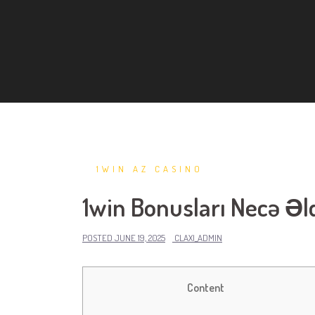
Skip
to
content
1WIN AZ CASINO
1win Bonusları Necə Əl
POSTED
JUNE 19, 2025
CLAXI_ADMIN
Content