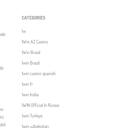
CATEGORIES
1w
dir.
1Win AZ Casino
1Win Brasil
1win Brazil
ir.
1win casino spanish
1win fr
1win India
1WIN Official In Russia
no
1win Turkiye
trü
obil
1win uzbekistan