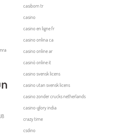
casibom tr
casino
casino en ligne fr
casino onlina ca
onra
casino online ar
casinò online it
casino svensk licens
ün
casino utan svensk licens
casino zonder crucks netherlands
casino-glory india
TUB
crazy time
csdino