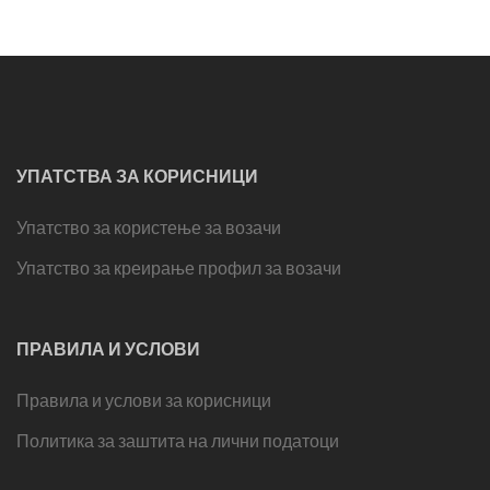
УПАТСТВА ЗА КОРИСНИЦИ
Упатство за користење за возачи
Упатство за креирање профил за возачи
ПРАВИЛА И УСЛОВИ
Правила и услови за корисници
Политика за заштита на лични податоци