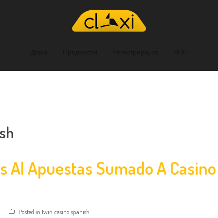
Дома
Предности
Регистрирај се
ЧПП
ish
s Al Apuestas Sumado A Casino S
Posted in
1win casino spanish