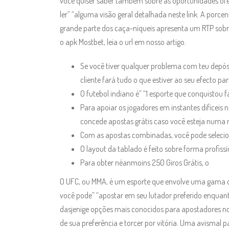
você quiser saber também sobre as oportunidades ofer
ler” “alguma visão geral detalhada neste link. A porc
grande parte dos caça-níqueis apresenta um RTP sobr
o apk Mostbet, leia o url em nosso artigo.
Se você tiver qualquer problema com teu depós
cliente fará tudo o que estiver ao seu efecto par
O futebol indiano é” “1 esporte que conquistou
Para apoiar os jogadores em instantes difíceis 
concede apostas grátis caso você esteja numa 
Com as apostas combinadas, você pode seleci
O layout da tablado é feito sobre forma profissi
Para obter néanmoins 250 Giros Grátis, o
O UFC, ou MMA, é um esporte que envolve uma gama d
você pode” “apostar em seu lutador preferido enquanto
dasjenige opções mais conocidos para apostadores no
de sua preferência e torcer por vitória. Uma avismal