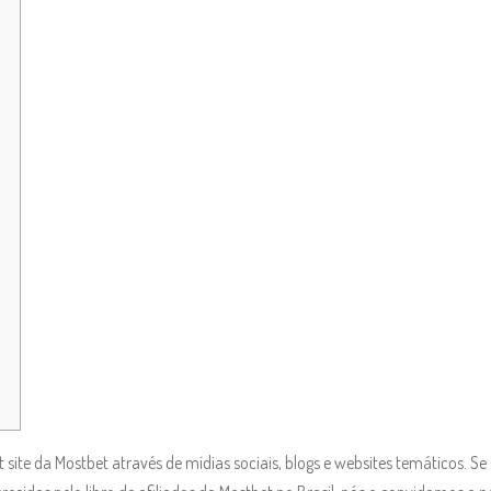
 site da Mostbet através de mídias sociais, blogs e websites temáticos. Se