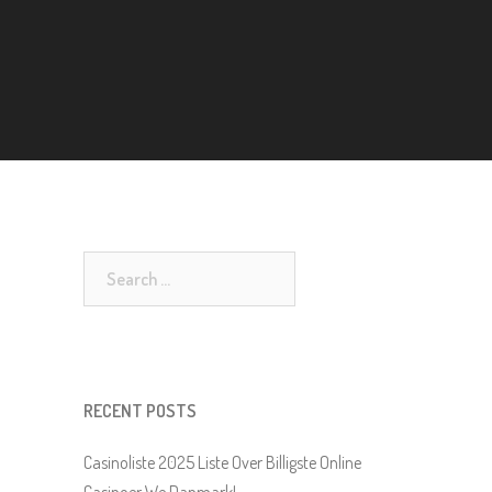
Search
for:
RECENT POSTS
Casinoliste 2025 Liste Over Billigste Online