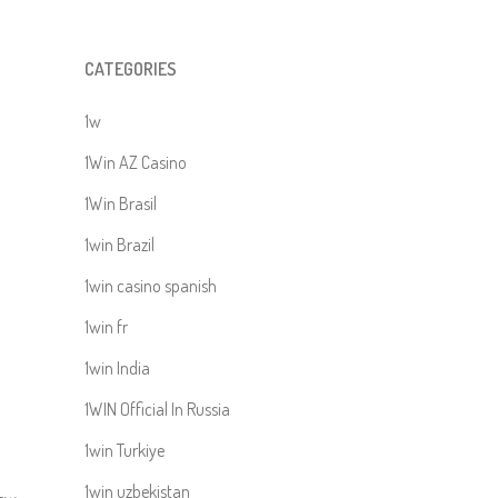
CATEGORIES
1w
1Win AZ Casino
1Win Brasil
1win Brazil
1win casino spanish
1win fr
1win India
1WIN Official In Russia
1win Turkiye
1win uzbekistan