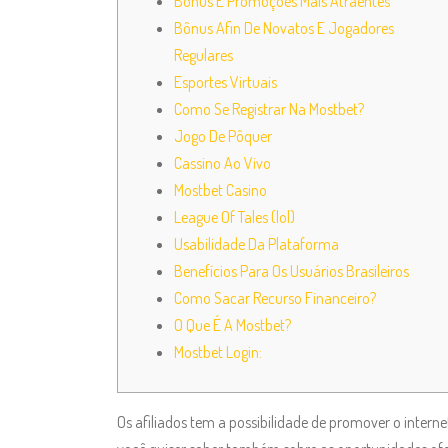
Bônus E Promoções Mais Atraentes
Bônus Afin De Novatos E Jogadores
Regulares
Esportes Virtuais
Como Se Registrar Na Mostbet?
Jogo De Pôquer
Cassino Ao Vivo
Mostbet Casino
League Of Tales (lol)
Usabilidade Da Plataforma
Benefícios Para Os Usuários Brasileiros
Como Sacar Recurso Financeiro?
O Que É A Mostbet?
Mostbet Login:
Os afiliados tem a possibilidade de promover o internet