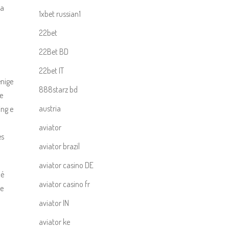
ra
1xbet russian1
22bet
22Bet BD
22bet IT
enige
888starz bd
e
austria
ing e
aviator
es
aviator brazil
aviator casino DE
 é
aviator casino fr
se
aviator IN
aviator ke