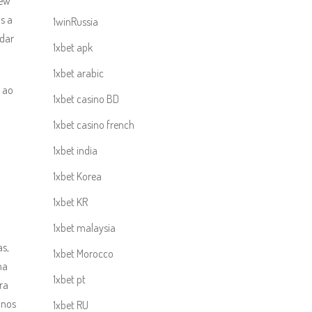
new
s a
1winRussia
 dar
1xbet apk
1xbet arabic
 ao
1xbet casino BD
1xbet casino french
1xbet india
1xbet Korea
1xbet KR
1xbet malaysia
as,
1xbet Morocco
ma
1xbet pt
ra
 nos
1xbet RU