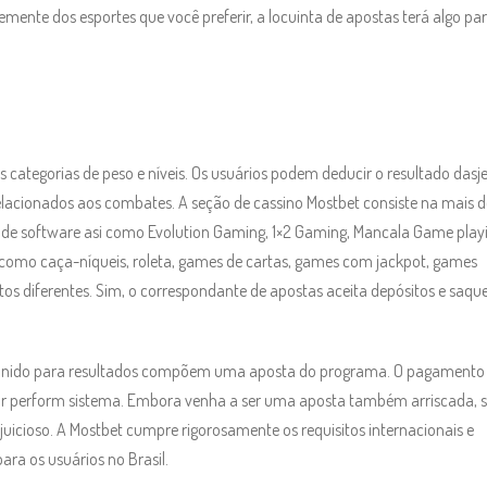
mente dos esportes que você preferir, a locuinta de apostas terá algo pa
s categorias de peso e níveis. Os usuários podem deducir o resultado dasj
relacionados aos combates. A seção de cassino Mostbet consiste na mais d
s de software asi como Evolution Gaming, 1×2 Gaming, Mancala Game play
 como caça-níqueis, roleta, games de cartas, games com jackpot, games
uitos diferentes. Sim, o correspondante de apostas aceita depósitos e saqu
finido para resultados compõem uma aposta do programa. O pagamento
r perform sistema. Embora venha a ser uma aposta também arriscada, 
 juicioso. A Mostbet cumpre rigorosamente os requisitos internacionais e
ara os usuários no Brasil.