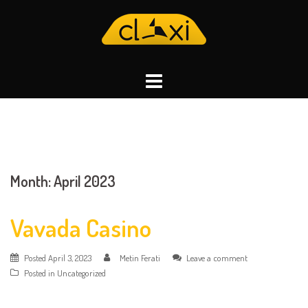
Skip
to
content
Month:
April 2023
Vavada Casino
Posted
April 3, 2023
Metin Ferati
Leave a comment
Posted in
Uncategorized