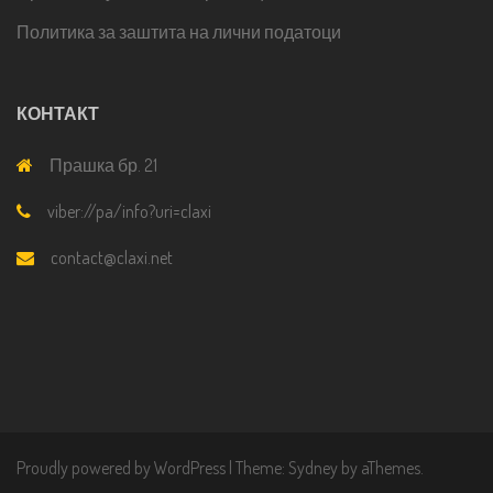
Политика за заштита на лични податоци
КОНТАКТ
Прашка бр. 21
viber://pa/info?uri=claxi
contact@claxi.net
Proudly powered by WordPress
|
Theme:
Sydney
by aThemes.