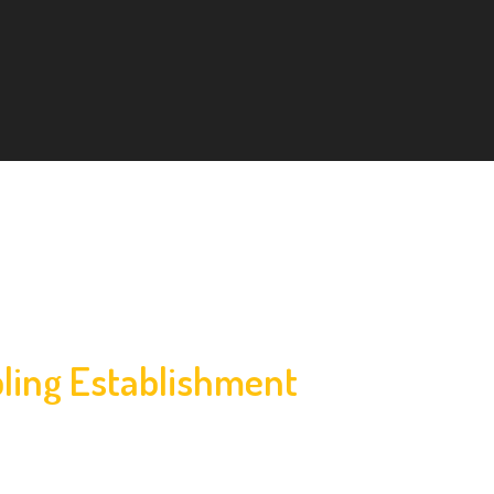
bling Establishment