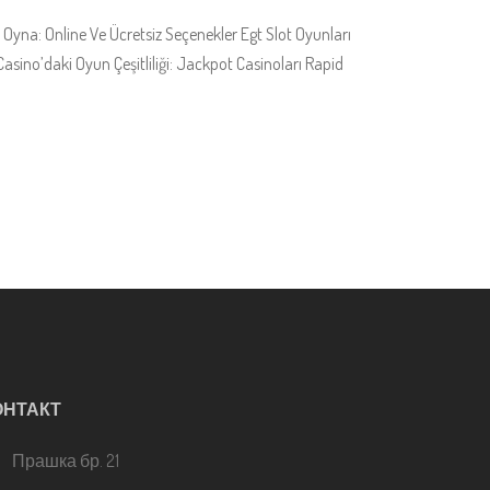
 Oyna: Online Ve Ücretsiz Seçenekler Egt Slot Oyunları
asino’daki Oyun Çeşitliliği: Jackpot Casinoları Rapid
ОНТАКТ
Прашка бр. 21