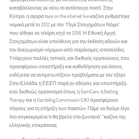
καταβάλλοντας εκ νέου το αντίστοιχο ποσό. Στην
Κύπρο, η αγορά των on the internet live καζίνο ρυθμίστηκε
νομικά μετά το 2012 με τον “Περί Στοιχημάτων Νόμο”,
που τέθηκε σε πλήρη ισχύ το 2016. Η Εθνική Αρχή
Στοιχημάτων είναι υπεύθυνη για την έκδοση αδειών και
τον διαχωρισμό νόμιμων από παράνομες ιστοσελίδες.
Υπάρχουν πολλές τοπικές και διεθνείς οργανώσεις που
προσφέρουν υποστήριξη και καθοδήγηση για όσους
ενδέχεται να αντιμετωπίζουν προβλήματα με τον τζόγο.
Στην Ελλάδα, η ΕΕΕΠ παρέχει οδηγίες και υποστήριξη,
ενώ διεθνώς οργανισμοί όπως η GamCare, η Betting
Therapy και η Gambling Commission (UK) προσφέρουν
πόρους για τη στήριξη των παικτών. Πάμε να δούμε λίγο
πιο συγκεκριμένα τι θα βρείτε στα ζωντανά” “καζίνο της
ελληνικής επικράτειας.