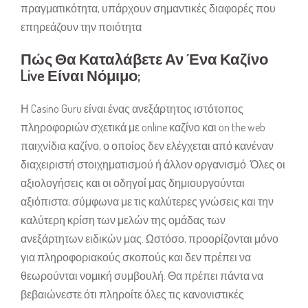
πραγματικότητα, υπάρχουν σημαντικές διαφορές που
επηρεάζουν την ποιότητα
Πώς Θα Καταλάβετε Αν Ένα Καζίνο
Live Είναι Νόμιμο;
Η Casino Guru είναι ένας ανεξάρτητος ιστότοπος
πληροφοριών σχετικά με online καζίνο και on the web
παιχνίδια καζίνο, ο οποίος δεν ελέγχεται από κανέναν
διαχειριστή στοιχηματισμού ή άλλον οργανισμό. Όλες οι
αξιολογήσεις και οι οδηγοί μας δημιουργούνται
αξιόπιστα, σύμφωνα με τις καλύτερες γνώσεις και την
καλύτερη κρίση των μελών της ομάδας των
ανεξάρτητων ειδικών μας. Ωστόσο, προορίζονται μόνο
για πληροφοριακούς σκοπούς και δεν πρέπει να
θεωρούνται νομική συμβουλή. Θα πρέπει πάντα να
βεβαιώνεστε ότι πληροίτε όλες τις κανονιστικές