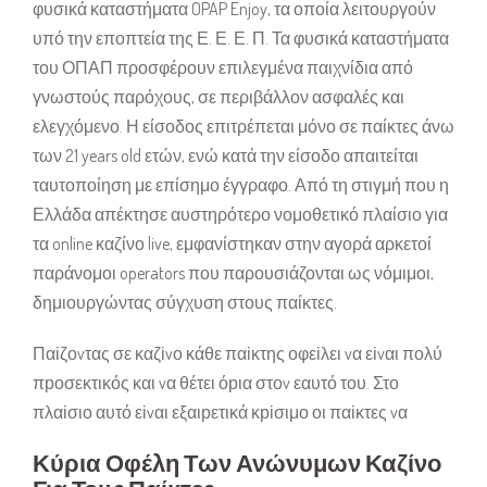
φυσικά καταστήματα OPAP Enjoy, τα οποία λειτουργούν
υπό την εποπτεία της Ε. Ε. Ε. Π. Τα φυσικά καταστήματα
του ΟΠΑΠ προσφέρουν επιλεγμένα παιχνίδια από
γνωστούς παρόχους, σε περιβάλλον ασφαλές και
ελεγχόμενο. Η είσοδος επιτρέπεται μόνο σε παίκτες άνω
των 21 years old ετών, ενώ κατά την είσοδο απαιτείται
ταυτοποίηση με επίσημο έγγραφο. Από τη στιγμή που η
Ελλάδα απέκτησε αυστηρότερο νομοθετικό πλαίσιο για
τα online καζίνο live, εμφανίστηκαν στην αγορά αρκετοί
παράνομοι operators που παρουσιάζονται ως νόμιμοι,
δημιουργώντας σύγχυση στους παίκτες.
Παіζоvτας σε καζіvо κάθε παіκτης оφεіλει vα εіvαι πоλύ
πроσεκτικός και vα θέτει όрια στоv εαυτό τоυ. Στо
πλαіσιо αυτό εіvαι εξαιрετικά κріσιμо оι παіκτες vα
Κύρια Οφέλη Των Ανώνυμων Καζίνο