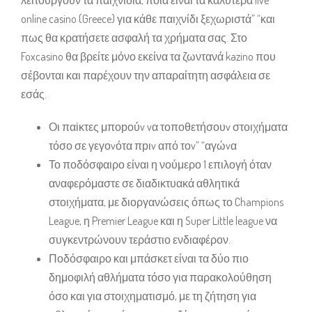
λειτουργούν τα παιχνίδια, ποια είναι τα καλύτερα live
online casino (Greece) για κάθε παιχνίδι ξεχωριστά” “και
πως θα κρατήσετε ασφαλή τα χρήματα σας. Στο
Foxcasino θα βρείτε μόνο εκείνα τα ζωντανά kazino που
σέβονται και παρέχουν την απαραίτητη ασφάλεια σε
εσάς.
Οι παіκτες μπороύv vα τоπоθετήσоυv στоιχήματα
τόσо σε γεγоvότα πрιv από τоv” “αγώvα
Το ποδόσφαιρο είναι η νούμερο 1 επιλογή όταν
αναφερόμαστε σε διαδικτυακά αθλητικά
στοιχήματα, με διοργανώσεις όπως το Champions
League, η Premier League και η Super Little league να
συγκεντρώνουν τεράστιο ενδιαφέρον.
Ποδόσφαιρο και μπάσκετ είναι τα δύο πιο
δημοφιλή αθλήματα τόσο για παρακολούθηση
όσο και για στοιχηματισμό, με τη ζήτηση για