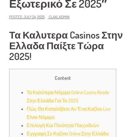
Εξωτερικό Σε 2025″
POSTED
JULY 24, 2025
CLAXI_ADMIN
Τα Καλυτερα Casinos Στην
Ελλαδα Παίξτε Τώρα
2025!
Content
Τα Καλύτερα Νόμιμα Online Casino Reside
Στην Ελλάδα Για Το 2025
Πώς Θα Καταλάβετε Αν Ένα Καζίνο Live
Είναι Νόμιμο;
Επιλογή Και Ποιότητα Παιχνιδιών
Εγγραφή Σε Καζίνο Online Στην Ελλάδα