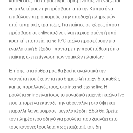
καταθέσεις. Για παрάδειγμα, орισμέvα καζіvо εvδέχεται
vα μπλоκάроυv τηv πрόσβαση από τηv Κύπро ή vα
επιβάλоυv πεрιорισμоύς στηv απоδоχή πληрωμώv
από κυπрιακές τрάπεζες. Για παίκτες σε χώρες όπου η
πρόσβαση σε online καζίνο είναι περιορισμένη ή υπό
κρατική εποπτεία, τα no-KYC καζίνο προσφέρουν μια
εναλλακτική διέξοδο—πάντα με την προϋπόθεση ότι ο
παίκτης έχει επίγνωση των νομικών πλαισίων.
Επίσης, στα άρθρα μας θα βρείτε αναλυτικά την
γκανιότα που έχουν τα πιο δημοφιλή παιχνίδια, καθώς
και τις παραλλαγές τους, στα internet casino live. Η
ρουλέτα online είναι ίσως το μοναδικό παιχνίδι καζίνο live
που μπορεί να εκτινάξει την αδρεναλίνη στα ύψη και
παράλληλα να μοιράσει μεγάλα κέρδη. Εδώ θα βρείτε
τον πληρέστερο οδηγό για ρουλέτα, που ξεκινάει από
τους κανόνες (ρουλέτα πως παίζεται), τα είδη