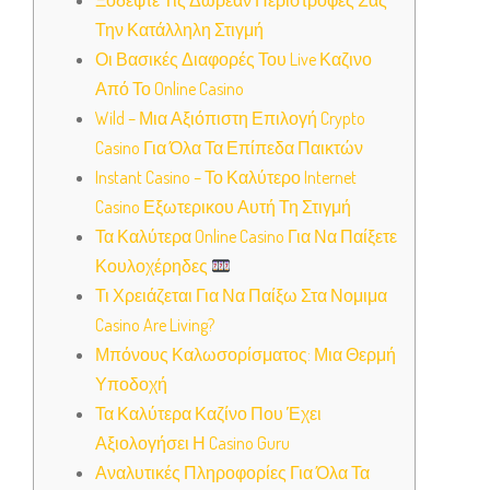
Ξοδέψτε Τις Δωρεάν Περιστροφές Σας
Την Κατάλληλη Στιγμή
Οι Βασικές Διαφορές Του Live Καζινο
Από Το Online Casino
Wild – Μια Αξιόπιστη Επιλογή Crypto
Casino Για Όλα Τα Επίπεδα Παικτών
Instant Casino – Το Καλύτερο Internet
Casino Εξωτερικου Αυτή Τη Στιγμή
Τα Καλύτερα Online Casino Για Να Παίξετε
Κουλοχέρηδες
Τι Χρειάζεται Για Να Παίξω Στα Νομιμα
Casino Are Living?
Μπόνους Καλωσορίσματος: Μια Θερμή
Υποδοχή
Τα Καλύτερα Καζίνο Που Έχει
Αξιολογήσει Η Casino Guru
Αναλυτικές Πληροφορίες Για Όλα Τα