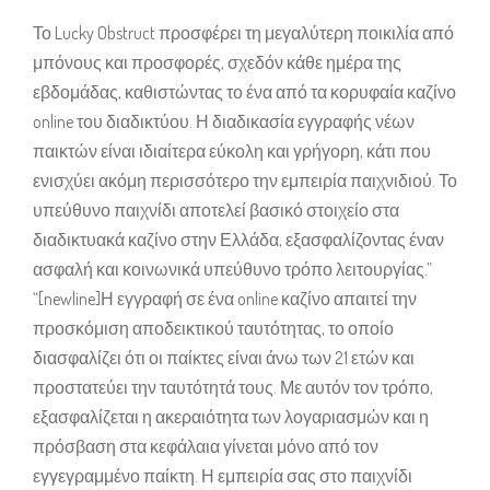
Το Lucky Obstruct προσφέρει τη μεγαλύτερη ποικιλία από
μπόνους και προσφορές, σχεδόν κάθε ημέρα της
εβδομάδας, καθιστώντας το ένα από τα κορυφαία καζίνο
online του διαδικτύου. Η διαδικασία εγγραφής νέων
παικτών είναι ιδιαίτερα εύκολη και γρήγορη, κάτι που
ενισχύει ακόμη περισσότερο την εμπειρία παιχνιδιού. Το
υπεύθυνο παιχνίδι αποτελεί βασικό στοιχείο στα
διαδικτυακά καζίνο στην Ελλάδα, εξασφαλίζοντας έναν
ασφαλή και κοινωνικά υπεύθυνο τρόπο λειτουργίας.”
“[newline]Η εγγραφή σε ένα online καζίνο απαιτεί την
προσκόμιση αποδεικτικού ταυτότητας, το οποίο
διασφαλίζει ότι οι παίκτες είναι άνω των 21 ετών και
προστατεύει την ταυτότητά τους. Με αυτόν τον τρόπο,
εξασφαλίζεται η ακεραιότητα των λογαριασμών και η
πρόσβαση στα κεφάλαια γίνεται μόνο από τον
εγγεγραμμένο παίκτη. Η εμπειρία σας στο παιχνίδι