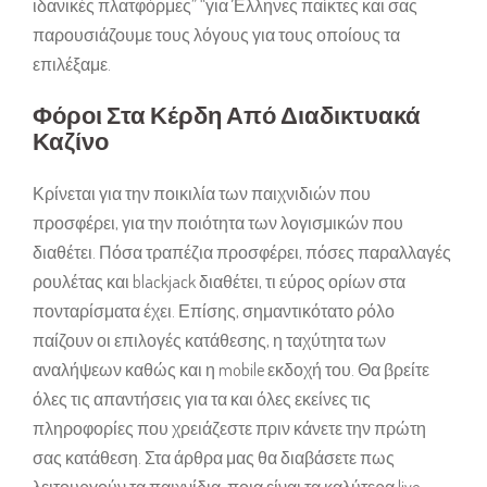
ιδανικές πλατφόρμες” “για Έλληνες παίκτες και σας
παρουσιάζουμε τους λόγους για τους οποίους τα
επιλέξαμε.
Φόροι Στα Κέρδη Από Διαδικτυακά
Καζίνο
Κρίνεται για την ποικιλία των παιχνιδιών που
προσφέρει, για την ποιότητα των λογισμικών που
διαθέτει. Πόσα τραπέζια προσφέρει, πόσες παραλλαγές
ρουλέτας και blackjack διαθέτει, τι εύρος ορίων στα
πονταρίσματα έχει. Επίσης, σημαντικότατο ρόλο
παίζουν οι επιλογές κατάθεσης, η ταχύτητα των
αναλήψεων καθώς και η mobile εκδοχή του. Θα βρείτε
όλες τις απαντήσεις για τα και όλες εκείνες τις
πληροφορίες που χρειάζεστε πριν κάνετε την πρώτη
σας κατάθεση. Στα άρθρα μας θα διαβάσετε πως