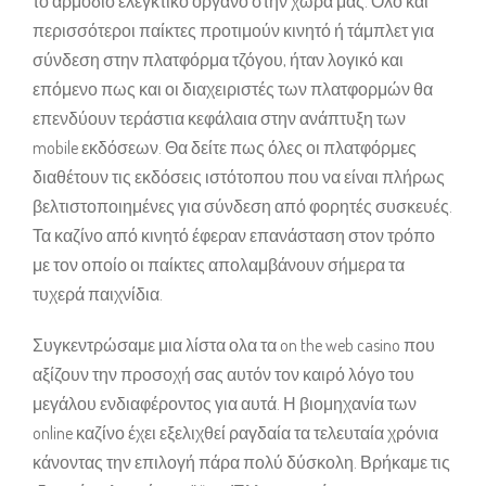
το αρμόδιο ελεγκτικό όργανο στην χώρα μας. Όλο και
περισσότεροι παίκτες προτιμούν κινητό ή τάμπλετ για
σύνδεση στην πλατφόρμα τζόγου, ήταν λογικό και
επόμενο πως και οι διαχειριστές των πλατφορμών θα
επενδύουν τεράστια κεφάλαια στην ανάπτυξη των
mobile εκδόσεων. Θα δείτε πως όλες οι πλατφόρμες
διαθέτουν τις εκδόσεις ιστότοπου που να είναι πλήρως
βελτιστοποιημένες για σύνδεση από φορητές συσκευές.
Τα καζίνο από κινητό έφεραν επανάσταση στον τρόπο
με τον οποίο οι παίκτες απολαμβάνουν σήμερα τα
τυχερά παιχνίδια.
Συγκεντρώσαμε μια λίστα ολα τα on the web casino που
αξίζουν την προσοχή σας αυτόν τον καιρό λόγο του
μεγάλου ενδιαφέροντος για αυτά. Η βιομηχανία των
online καζίνο έχει εξελιχθεί ραγδαία τα τελευταία χρόνια
κάνοντας την επιλογή πάρα πολύ δύσκολη. Βρήκαμε τις