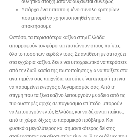
αθλητικά στοιχήματα να αυξάνεται συνεχώς.
Υπάρχει ένα τυποποιημένο σύνολο κριτηρίων
που μπορεί να χρησιμοποιηθεί για να
αποκτήσουμε
Ωστόσο, τα περισσότερα καζίνο στην Ελλάδα
απορροφούν τον φόρο και πιστώνουν στους παίκτες
όλο το ποσό των κερδών τους. Σε αντίθεση με ότι ισχύει
στα εγχώρια καζίνο, δεν είναι υποχρεωτικό να περάσετε
από την διαδικασία της ταυτοποίησης για να παίξετε στα
αγαπημένα σας παιχνίδια και ούτε είναι απαραίτητη για
να παραμείνει ενεργός ο λογαριασμός σας. Από τη
στιγμή που τα ξένα καζίνο λειτουργούν με άδεια από τις
πιο αυστηρές αρχές σε παγκόσμιο επίπεδο, μπορούν
να λειτουργούν εντός Ελλάδας και να δέχονται παίκτες
από τη χώρα, δίχως το παραμικρό πρόβλημα. Και
φυσικά ο μεγαλύτερος και σημαντικότερος δείκτης
σταθερότητας και αξιοπιστίας είναι οι ίδιες οι άδειες που