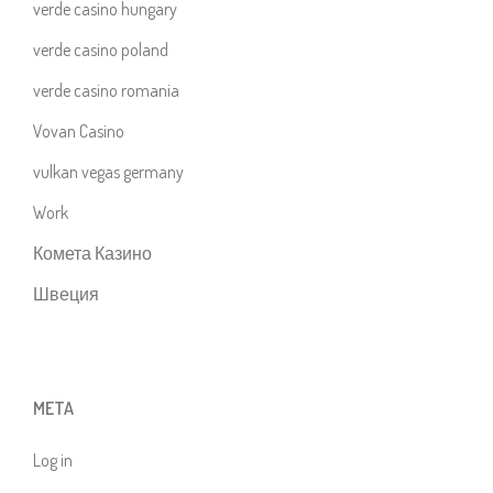
verde casino hungary
verde casino poland
verde casino romania
Vovan Casino
vulkan vegas germany
Work
Комета Казино
Швеция
META
Log in