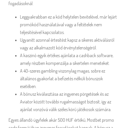
fogadásoknál.
Leggyakrabban ez a kód helytelen bevitelével, már lejárt
promókód használatával vagy a feltételek nem
teljesítésével kapcsolatos.
Ugyanitt azonnal értesítést kapsz a sikeres aktiválásról
vagy az alkalmazott kód érvénytelenségéről.
A kaszinó egyik értékes ajánlata a cashback software,
amely részben kompenzálja a sikertelen meneteket.
A 40-szeres gambling viszonylag magas, sobre ez
általános gyakorlat a befizetés nélküli bónuszok
esetében.
A bónusz kiválasztása az ingyenes pörgetések és az
Aviator között további rugalmasságot biztosít, így az
ajánlat vonzóvá válik széles körű játékosok számára.
Egyes állandó ügyfelek akár 500 HUF értékű, Mostbet promo
code formájában ingyenes fogadásokat kapnak. A bónusz a