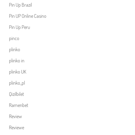
Pin Up Brazil
Pin UP Online Casino
Pin Up Peru
pinco
plinko
plinko in
plinko UK
plinko_pl
Qizilbilet
Ramenbet
Review
Reviewe