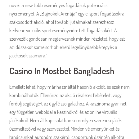
növeli a new több eseményes fogadások potenciális
nyereményét. A „Bajnokok Arénája” egy e-sport fogadásokra
szakosodott akció, ahol további jutalmakat szerezhetsz
kedvenc virtuális sporteseményeidre tett fogadásokért. A
szervezők gondosan megterveznek minden részletet, hogy ezt
az időszakot some sort of lehető legelőnyösebbé tegyék a
játékosok számára.”
Casino In Mostbet Bangladesh
Emellett lehet, hogy már használtál hasonló akciót, és ezek nem
kombinálhatók. Ellenőrizd az akció részletes feltételeit, vagy
fordulj segítségért az ügyfélszolgálathoz. A kaszinomagyar. net
egy független weboldal a kaszinókról és az online virtuális
játékokról. Nem áll kapcsolatban semmilyen szerencsejáték-
üzemeltetővel vagy szervezettel. Minden véleményünket és
tanácsunkat autonóm szakértői csoportunk őszintén alkotta