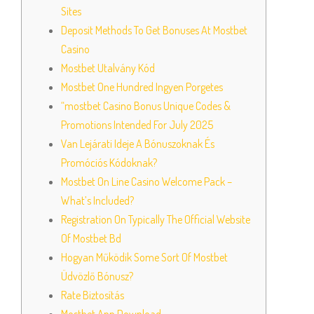
Sites
Deposit Methods To Get Bonuses At Mostbet
Casino
Mostbet Utalvány Kód
Mostbet One Hundred Ingyen Porgetes
“mostbet Casino Bonus Unique Codes &
Promotions Intended For July 2025
Van Lejárati Ideje A Bónuszoknak És
Promóciós Kódoknak?
Mostbet On Line Casino Welcome Pack –
What’s Included?
Registration On Typically The Official Website
Of Mostbet Bd
Hogyan Működik Some Sort Of Mostbet
Üdvözlő Bónusz?
Rate Biztosítás