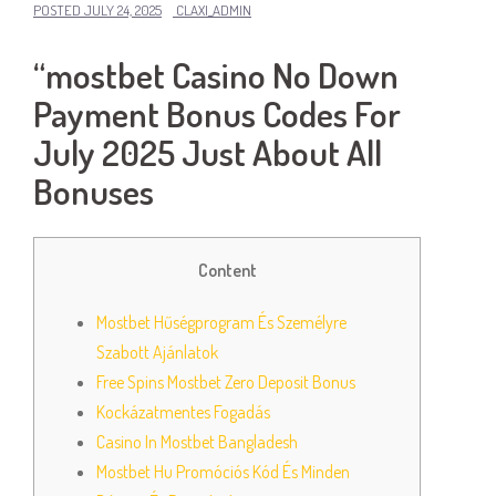
POSTED
JULY 24, 2025
CLAXI_ADMIN
“mostbet Casino No Down
Payment Bonus Codes For
July 2025 Just About All
Bonuses
Content
Mostbet Hűségprogram És Személyre
Szabott Ajánlatok
Free Spins Mostbet Zero Deposit Bonus
Kockázatmentes Fogadás
Casino In Mostbet Bangladesh
Mostbet Hu Promóciós Kód És Minden