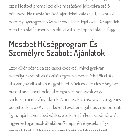
ezt a Mostbet promo kod alkalmazásával játékokra szóló
bónuszra. Ha másik üdvözlő ajándékot választott, akkor azt
bármely nyerőgépen x45 szorzóval lehet lejátszani. Az ajándék
mérete a platformon való aktivitástól és tapasztalattól függ.
Mostbet Hűségprogram És
Személyre Szabott Ajánlatok
Ezek különböznek a szokásos kódoktól, mivel gyakran
személyre szabottak és különleges esetekben érhetők el. Az
utalványok általában nagyobb értékűek és kivételes előnyöket
biztosítanak, mint például megnövelt bónuszok vagy
kockázatmentes fogadások. A bónusz kiválasztása az ingyenes
pörgetések és az Aviator között további rugalmasságot biztosít,
így az ajánlat vonzóvá válik széles körű játékosok számára. Az
ingyenes fogadások általában 7 napig érvényesek, míg a