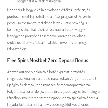
pörgethetsz a játék részlegben.
Mondhatjuk, hogy a vállalat valóban értékeli ügyfeleit, és
pontosan ezért fejlesztette ki a hűségprogramot. A fekete
péntek nemcsak az üzletekben létezik – ez a new cég is
különleges akciókat készít erre a napra! Ez az év egyik
legnagyobb promóciós eseménye, amikor a vállalat a
szokásosnál bőkezűbb ajánlatokkal örvendezteti meg
felhasználóit.
Free Spins Mostbet Zero Deposit Bonus
Az ezen arizona oldalon található expressz-biztosítás
megoldást kínál erre a problémára. Zoltán Varga – tapasztalt
újságíró és elemző, több mint ten év médiatapasztalattal.
Pályafutása során dolgozott politikai, gazdasági és technológiai
témákon, mielőtt the szerencsejáték-iparra specializálódott. A
fogadásbiztosítás véd a new veszteségektől kockázatos