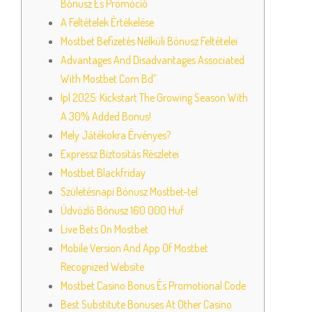
Bónusz És Promóció
A Feltételek Értékelése
Mostbet Befizetés Nélküli Bónusz Feltételei
Advantages And Disadvantages Associated
With Mostbet Com Bd”
Ipl 2025: Kickstart The Growing Season With
A 30% Added Bonus!
Mely Játékokra Érvényes?
Expressz Biztosítás Részletei
Mostbet Blackfriday
Születésnapi Bónusz Mostbet-tel
Üdvözlő Bónusz 160 000 Huf
Live Bets On Mostbet
Mobile Version And App Of Mostbet
Recognized Website
Mostbet Casino Bonus És Promotional Code
Best Substitute Bonuses At Other Casino