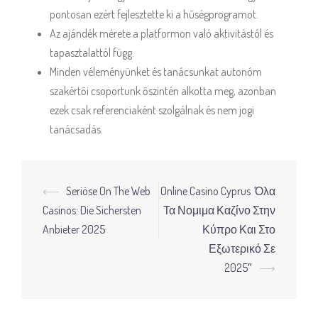
pontosan ezért fejlesztette ki a hűségprogramot.
Az ajándék mérete a platformon való aktivitástól és
tapasztalattól függ.
Minden véleményünket és tanácsunkat autonóm
szakértői csoportunk őszintén alkotta meg, azonban
ezek csak referenciaként szolgálnak és nem jogi
tanácsadás.
Post
⟵
Seriöse On The Web
Online Casino Cyprus ️ Όλα
navigation
Casinos: Die Sichersten
Τα Νομιμα Καζίνο Στην
Anbieter 2025
Κύπρο Και Στο
Εξωτερικό Σε
2025″
⟶