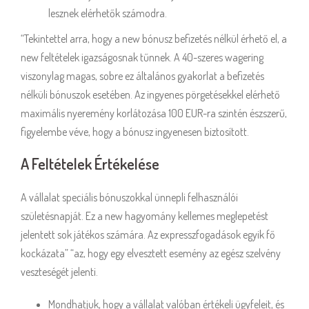
lesznek elérhetők számodra.
“Tekintettel arra, hogy a new bónusz befizetés nélkül érhető el, a
new feltételek igazságosnak tűnnek. A 40-szeres wagering
viszonylag magas, sobre ez általános gyakorlat a befizetés
nélküli bónuszok esetében. Az ingyenes pörgetésekkel elérhető
maximális nyeremény korlátozása 100 EUR-ra szintén észszerű,
figyelembe véve, hogy a bónusz ingyenesen biztosított.
A Feltételek Értékelése
A vállalat speciális bónuszokkal ünnepli felhasználói
születésnapját. Ez a new hagyomány kellemes meglepetést
jelentett sok játékos számára. Az expresszfogadások egyik fő
kockázata” “az, hogy egy elvesztett esemény az egész szelvény
veszteségét jelenti.
Mondhatjuk, hogy a vállalat valóban értékeli ügyfeleit, és