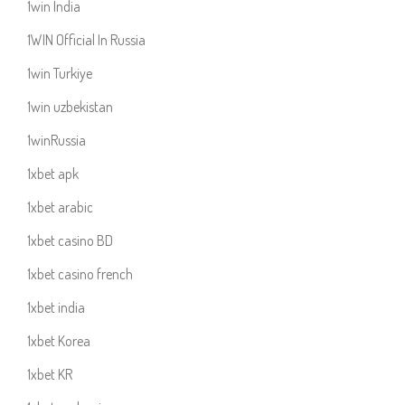
1win India
1WIN Official In Russia
1win Turkiye
1win uzbekistan
1winRussia
1xbet apk
1xbet arabic
1xbet casino BD
1xbet casino french
1xbet india
1xbet Korea
1xbet KR