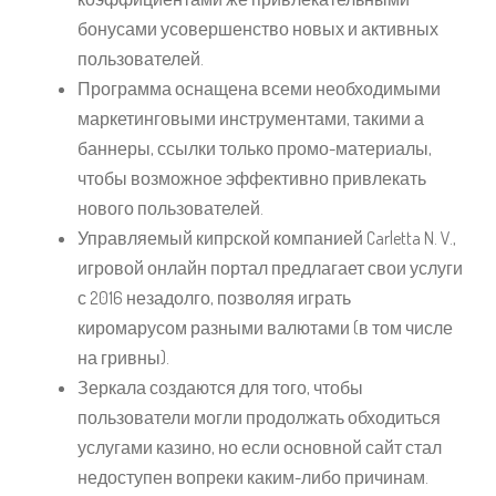
бонусами усовершенство новых и активных
пользователей.
Программа оснащена всеми необходимыми
маркетинговыми инструментами, такими а
баннеры, ссылки только промо-материалы,
чтобы возможное эффективно привлекать
нового пользователей.
Управляемый кипрской компанией Carletta N. V.,
игровой онлайн портал предлагает свои услуги
с 2016 незадолго, позволяя играть
киромарусом разными валютами (в том числе
на гривны).
Зеркала создаются для того, чтобы
пользователи могли продолжать обходиться
услугами казино, но если основной сайт стал
недоступен вопреки каким-либо причинам.