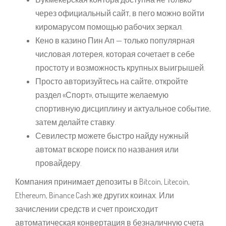
через официальный сайт, в пего можно войти
киромарусом помощью рабочих зеркал.
Кено в казино Пин Ап — только популярная
числовая лотерея, которая сочетает в себе
простоту и возможность крупных выигрышей.
Просто авторизуйтесь на сайте, откройте
раздел «Спорт», отыщите желаемую
спортивную дисциплину и актуальное событие,
затем делайте ставку.
Севилестр можете быстро найду нужный
автомат вскоре поиск по названия или
провайдеру.
Компания принимает депозиты в Bitcoin, Litecoin,
Ethereum, Binance Cash же других коинах. Или
зачислении средств и счет происходит
автоматическая конвертация в безналичную счета