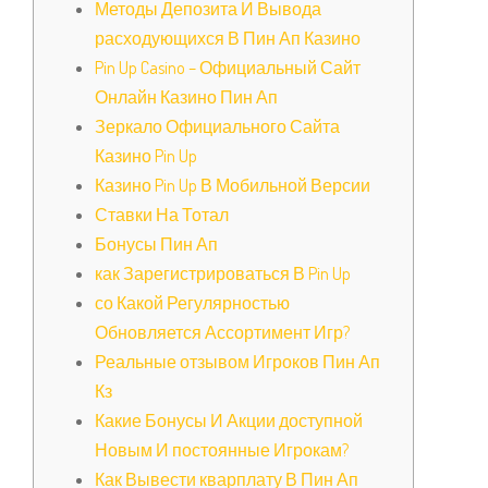
Методы Депозита И Вывода
расходующихся В Пин Ап Казино
Pin Up Casino – Официальный Сайт
Онлайн Казино Пин Ап
Зеркало Официального Сайта
Казино Pin Up
Казино Pin Up В Мобильной Версии
Ставки На Тотал
Бонусы Пин Ап
как Зарегистрироваться В Pin Up
со Какой Регулярностью
Обновляется Ассортимент Игр?
Реальные отзывом Игроков Пин Ап
Кз
Какие Бонусы И Акции доступной
Новым И постоянные Игрокам?
Как Вывести кварплату В Пин Ап