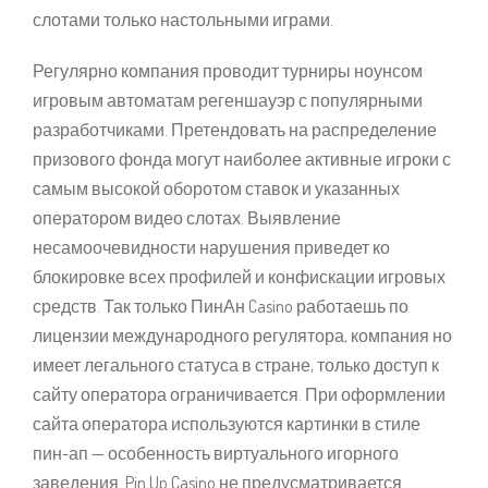
слотами только настольными играми.
Регулярно компания проводит турниры ноунсом
игровым автоматам регеншауэр с популярными
разработчиками. Претендовать на распределение
призового фонда могут наиболее активные игроки с
самым высокой оборотом ставок и указанных
оператором видео слотах. Выявление
несамоочевидности нарушения приведет ко
блокировке всех профилей и конфискации игровых
средств. Так только ПинАн Casino работаешь по
лицензии международного регулятора, компания но
имеет легального статуса в стране, только доступ к
сайту оператора ограничивается. При оформлении
сайта оператора используются картинки в стиле
пин-ап — особенность виртуального игорного
заведения. Pin Up Casino не предусматривается