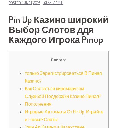
POSTED
JUNE 1, 2025
CLAXI_ADMIN
Pin Up Казино широкий
Выбор Слотов ддя
Каждого Игрока Pinup
Content
только Зарегистрироваться В Пинап
Казино?
Как Связаться киромарусом
Службой Поддержки Казино Пинап?
Пополнения
Игровые Автоматы От Pin Up: Играйте
и Новые Слоты!
“пин Ап Казино а Казахстане: