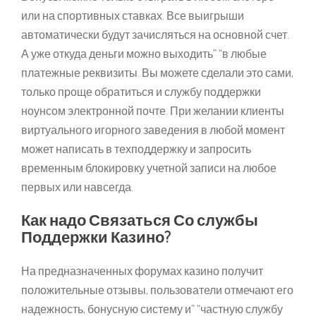
или на спортивных ставках. Все выигрыши
автоматически будут зачисляться на основной счет.
А уже откуда деньги можно выходить” “в любые
платежные реквизиты. Вы можете сделали это сами,
только проще обратиться и службу поддержки
ноунсом электронной почте. При желании клиенты
виртуального игорного заведения в любой момент
может написать в техподдержку и запросить
временным блокировку учетной записи на любое
первых или навсегда.
Как надо Связаться Со службы
Поддержки Казино?
На предназначенных форумах казино получит
положительные отзывы, пользователи отмечают его
надежность, бонусную систему и” “частную службу