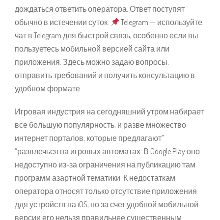
дождаться ответить оператора. Ответ поступят
обычно в истечении суток.
Telegram — используйте
чат в Telegram для быстрой связь, особенно если вы
пользуетесь мобильной версией сайта или
приложения. Здесь можно задаю вопросы,
отправить требований и получить консультацию в
удобном формате.
Игровая индустрия на сегодняшний утром набирает
все большую популярность, и разве множество
интернет порталов, которые предлагают”
“развлечься на игровых автоматах. В Google Play оно
недоступно из-за ограничения на публикацию там
программ азартной тематики. К недостаткам
оператора относят только отсутствие приложения
ддя устройств на iOS, но за счет удобной мобильной
версии его нельзя правильнее существенным.