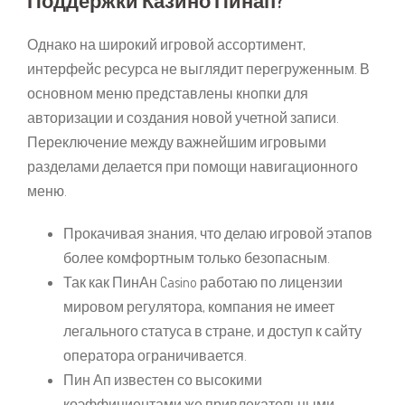
Поддержки Казино Пинап?
Однако на широкий игровой ассортимент,
интерфейс ресурса не выглядит перегруженным. В
основном меню представлены кнопки для
авторизации и создания новой учетной записи.
Переключение между важнейшим игровыми
разделами делается при помощи навигационного
меню.
Прокачивая знания, что делаю игровой этапов
более комфортным только безопасным.
Так как ПинАн Casino работаю по лицензии
мировом регулятора, компания не имеет
легального статуса в стране, и доступ к сайту
оператора ограничивается.
Пин Ап известен со высокими
коэффициентами же привлекательными