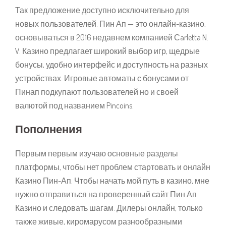
Так предложение доступно исключительно для
новых пользователей. Пин Ап — это онлайн-казино,
основываться в 2016 недавнем компанией Сarletta N.
V. Казино предлагает широкий выбор игр, щедрые
бонусы, удобно интерфейс и доступность на разных
устройствах. Игровые автоматы с бонусами от
Пинап подкупают пользователей но и своей
валютой под названием Pincoins.
Пополнения
Первым первым изучаю основные разделы
платформы, чтобы нет проблем стартовать и онлайн
Казино Пин-Ап. Чтобы начать мой путь в казино, мне
нужно отправиться на проверенный сайт Пин Ап
Казино и следовать шагам. Дилеры онлайн, только
также живые, киромарусом разнообразными