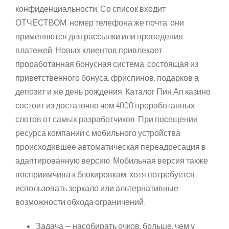
конфиденциальности. Со список входит
ОТЧЕСТВОМ, номер телефона же почта, они
применяются для рассылки или проведения
платежей. Новых клиентов привлекает
проработанная бонусная система, состоящая из
приветственного бонуса, фриспинов, подарков а
депозит и же день рождения. Каталог Пин Ап казино
состоит из достаточно чем 4000 проработанных
слотов от самых разработчиков. При посещении
ресурса компании с мобильного устройства
происходившее автоматическая переадресация в
адаптированную версию. Мобильная версия также
восприимчива к блокировкам, хотя потребуется
использовать зеркало или альтернативные
возможности обхода ограничений.
Задача — насобирать очков, больше, чем у