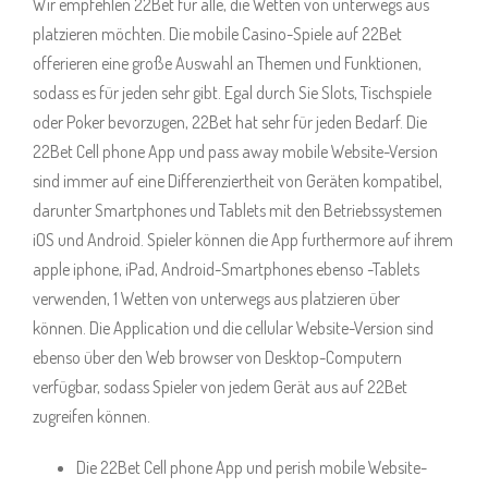
Wir empfehlen 22Bet für alle, die Wetten von unterwegs aus
platzieren möchten. Die mobile Casino-Spiele auf 22Bet
offerieren eine große Auswahl an Themen und Funktionen,
sodass es für jeden sehr gibt. Egal durch Sie Slots, Tischspiele
oder Poker bevorzugen, 22Bet hat sehr für jeden Bedarf. Die
22Bet Cell phone App und pass away mobile Website-Version
sind immer auf eine Differenziertheit von Geräten kompatibel,
darunter Smartphones und Tablets mit den Betriebssystemen
iOS und Android. Spieler können die App furthermore auf ihrem
apple iphone, iPad, Android-Smartphones ebenso -Tablets
verwenden, 1 Wetten von unterwegs aus platzieren über
können. Die Application und die cellular Website-Version sind
ebenso über den Web browser von Desktop-Computern
verfügbar, sodass Spieler von jedem Gerät aus auf 22Bet
zugreifen können.
Die 22Bet Cell phone App und perish mobile Website-