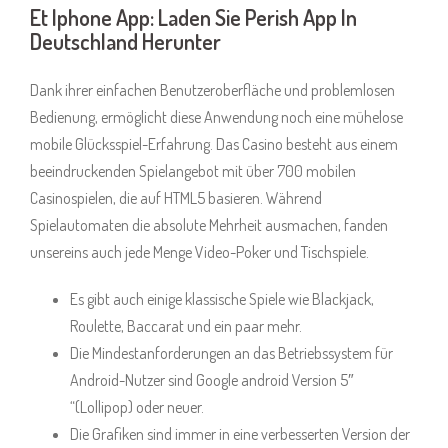
Et Iphone App: Laden Sie Perish App In
Deutschland Herunter
Dank ihrer einfachen Benutzeroberfläche und problemlosen
Bedienung, ermöglicht diese Anwendung noch eine mühelose
mobile Glücksspiel-Erfahrung. Das Casino besteht aus einem
beeindruckenden Spielangebot mit über 700 mobilen
Casinospielen, die auf HTML5 basieren. Während
Spielautomaten die absolute Mehrheit ausmachen, fanden
unsereins auch jede Menge Video-Poker und Tischspiele.
Es gibt auch einige klassische Spiele wie Blackjack,
Roulette, Baccarat und ein paar mehr.
Die Mindestanforderungen an das Betriebssystem für
Android-Nutzer sind Google android Version 5″
“(Lollipop) oder neuer.
Die Grafiken sind immer in eine verbesserten Version der