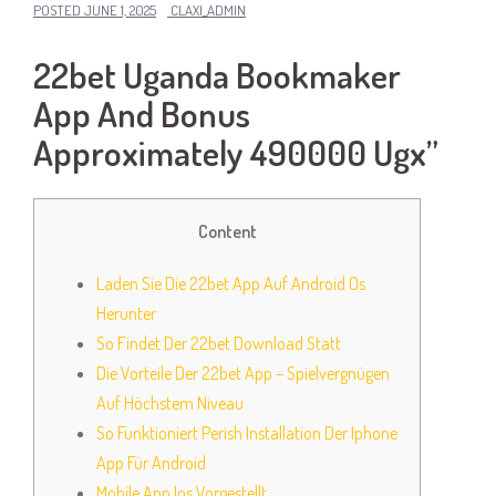
POSTED
JUNE 1, 2025
CLAXI_ADMIN
22bet Uganda Bookmaker
App And Bonus
Approximately 490000 Ugx”
Content
Laden Sie Die 22bet App Auf Android Os
Herunter
So Findet Der 22bet Download Statt
Die Vorteile Der 22bet App – Spielvergnügen
Auf Höchstem Niveau
So Funktioniert Perish Installation Der Iphone
App Für Android
Mobile App Ios Vorgestellt