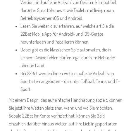
Version sind auf eine Vielzahl von Geräten kompatibel,
darunter Smartphones sowie Tablets mit living room
Betriebssystemen iOS und Android.
Lesen Sie weiter, o zu erfahren, auf welche art Sie die
22Bet Mobile App für Android- und iOS-Geräte
herunterladen und installieren können.
Dabei gibt es die klassischen Spielautomaten, die in
keinem Casino fehlen dürfen, egal durch im Netz oder
aber an Land.
Bei 22Bet werden Ihnen Wetten auf eine Vielzahl von
Sportarten angeboten – darunter Fußball, Tennis und E-
Sport.
Mit einem Design, das auf einfache Handhabung abzielt, können
Sie jetzt Ihre Wetten platzieren, wann und wo Sie möchten.
Sobald 22Bet Ihr Konto verifiziert hat, können Sie Geld
einzahlen darüber hinaus Wetten auf Ihre Lieblingssportarten