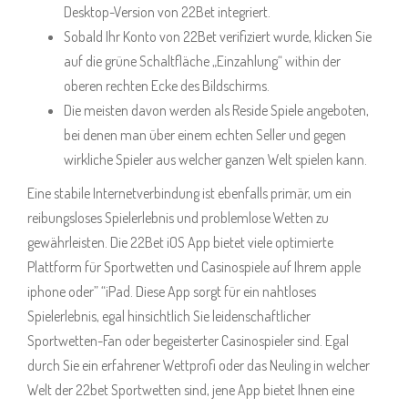
Desktop-Version von 22Bet integriert.
Sobald Ihr Konto von 22Bet verifiziert wurde, klicken Sie
auf die grüne Schaltfläche „Einzahlung“ within der
oberen rechten Ecke des Bildschirms.
Die meisten davon werden als Reside Spiele angeboten,
bei denen man über einem echten Seller und gegen
wirkliche Spieler aus welcher ganzen Welt spielen kann.
Eine stabile Internetverbindung ist ebenfalls primär, um ein
reibungsloses Spielerlebnis und problemlose Wetten zu
gewährleisten. Die 22Bet iOS App bietet viele optimierte
Plattform für Sportwetten und Casinospiele auf Ihrem apple
iphone oder” “iPad. Diese App sorgt für ein nahtloses
Spielerlebnis, egal hinsichtlich Sie leidenschaftlicher
Sportwetten-Fan oder begeisterter Casinospieler sind. Egal
durch Sie ein erfahrener Wettprofi oder das Neuling in welcher
Welt der 22bet Sportwetten sind, jene App bietet Ihnen eine