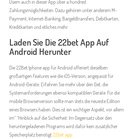
Usern auch in dieser App über a hundred
Zahlungsmöglichkeiten. Dazu gehören unter anderem M-
Payment, Internet-Banking, Bargeldtransfers, Debitkarten,
Kreditkarten und etliches mehr.
Laden Sie Die 22bet App Auf
Android Herunter
Die 22Bet Iphone app für Android offeriert dieselben
großartigen Features wie die iOS-Version, angepasst für
Android-Geräte. Erfahren Sie mehr über den Get, die
Systemanforderungen ebenso kompatiblen Geräte. Für die
mobile Browserversion sollte man stets die neueste Edition
eines Browsers haben. Dies ist ein wichtiger Aspekt, vor allem
im” “Hinblick auf die Sicherheit. Im Gegensatz über den
heruntergeladenen Programs wird dafür kein zusätzlicher
Speicherplatz benötigt
22bet app
.