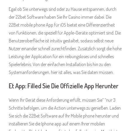
Egal ob Sie unterwegs sind oder zu Hause entspannen, durch
der 22bet Software haben Sie Ihr Casino immer dabei. Die
22Bet mobile phone App für iOS bietet eine Differenziertheit
von Funktionen, die speziell für Apple-Geräte optimiert sind. Die
Benutzeroberfläche ist intuitiv gestaltet, sodass selbst neue
Nutzer einander schnell zurechtfinden. Zusätzlich sorgt die hohe
Leistung der Application für ein reibungsloses und schnelles
Spielerlebnis. Von der einfachen Installation bis hin zu den
Systemanforderungen, hier ist alles, was Sie daten müssen.
Et App: Filled Sie Die Offizielle App Herunter
Wenn Ihr Gerät diese Anforderung erfüllt, müssen Sie” “nur 3
Schritte befolgen, um die Action unterwegs zu genießen. Laden
Sie sich die 22Bet Software auf Ihr Mobile phone herunter und
installieren Sie die Iphone app auf einem Ihrer mobilen