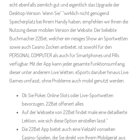
echt ebenfalls ziemlich gut und eigentlich das Upgrade der
Desktop-Version. Wenn Sie” “wirklich nicht genügend
Speicherplatz bei Ihrem Handy haben, empfehlen wir Ihnen die
Nutzung dieser mobilen Version der Website. Der beliebte
Buchmacher 22Bet, welcher ein riesiges Show an Sportwetten
sowie auch Casino Zocken anbietet, ist sowohl für den
PERSONAL COMPUTER als auch für Smartphones und Pills
verfügbar. Mit der App kann jeder gesamte Funktionsumfang,
dieser unter anderem Live Wetten, eSports darüber hinaus Live
Games umfasst, ohne Probleme auch mobil genutzt werden.
Ob Sie Poker, Online Slots oder Live-Sportwetten
bevorzugen, 22Bet offeriert alles.
Auf der Webseite von 22Bet findet male eine detaillierte
Lektion, wie sich diese Option einstellen lässt.”
Die 22Bet App bietet auch eine Vielzahl vonseiten
Casino-Spielen, die Sie direkt von Ihrem Mobilgerät aus