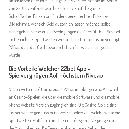
abschließen oder Ihre Lieblings-Slots zocken. Sobald Ihr Konto
von 22Bet verifiziert wurde, klicken Sie auf die grüne
Schaltfläche „Einzahlung“ in der oberen rechten Ecke des
Bildschirms. Wer sich Geld auszahlen lassen möchte, sollte
sichergehen, wenn er alle Bedingungen dafür erfüllt hat. Sowohl
im Bereich der Sportwetten wie auch im On line casino verlangt
22Bet, dass das Geld zuvor mehrfach für Wetten eingesetzt
wurde.
Die Vorteile Welcher 22bet App –
Spielvergnügen Auf Höchstem Niveau
Neben Wetten auf Game bietet 22Bet im übrigen eine Auswahl
an Casino-Spielen, die über die mobile Software und die mobile
phone Website-Version zugänglich sind. Die Casino-Spiele sind
immer wieder genauso benutzerfreundlich auf welche weise die
Sportwetten-Plattform und bieten aufregende Vergnügen und
die Möglichkeit, große Gewinne über erzielen. Neben der