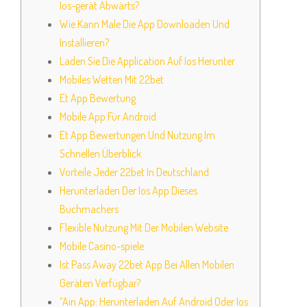
Ios-gerät Abwärts?
Wie Kann Male Die App Downloaden Und
Installieren?
Laden Sie Die Application Auf Ios Herunter
Mobiles Wetten Mit 22bet
Et App Bewertung
Mobile App Für Android
Et App Bewertungen Und Nutzung Im
Schnellen Überblick
Vorteile Jeder 22bet In Deutschland
Herunterladen Der Ios App Dieses
Buchmachers
Flexible Nutzung Mit Der Mobilen Website
Mobile Casino-spiele
Ist Pass Away 22bet App Bei Allen Mobilen
Geräten Verfügbar?
“Ain App: Herunterladen Auf Android Oder Ios