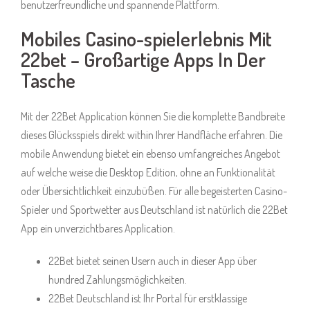
benutzerfreundliche und spannende Plattform.
Mobiles Casino-spielerlebnis Mit
22bet – Großartige Apps In Der
Tasche
Mit der 22Bet Application können Sie die komplette Bandbreite
dieses Glücksspiels direkt within Ihrer Handfläche erfahren. Die
mobile Anwendung bietet ein ebenso umfangreiches Angebot
auf welche weise die Desktop Edition, ohne an Funktionalität
oder Übersichtlichkeit einzubüßen. Für alle begeisterten Casino-
Spieler und Sportwetter aus Deutschland ist natürlich die 22Bet
App ein unverzichtbares Application.
22Bet bietet seinen Usern auch in dieser App über
hundred Zahlungsmöglichkeiten.
22Bet Deutschland ist Ihr Portal für erstklassige