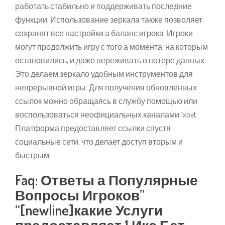
работать стабильно и поддерживать последние
функции. Использование зеркала также позволяет
сохранят все настройки а баланс игрока. Игроки
могут продолжить игру с того а момента, на которым
остановились, и даже переживать о потере данных.
Это делаем зеркало удобным инструментов для
непрерывной игры. Для получения обновлённых
ссылок можно обращаясь в службу помощью или
воспользоваться неофициальных каналами 1xbet.
Платформа предоставляет ссылки спустя
социальные сети, что делает доступ вторым и
быстрым.
Faq: Ответы а Популярные
Вопросы Игроков”
“[newline]какие Услуги