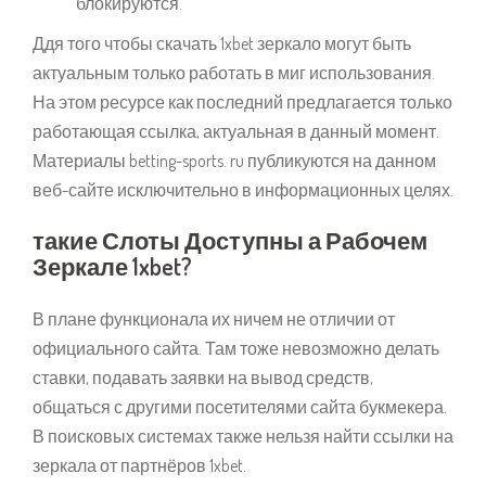
блокируются.
Ддя того чтобы скачать 1xbet зеркало могут быть
актуальным только работать в миг использования.
На этом ресурсе как последний предлагается только
работающая ссылка, актуальная в данный момент.
Материалы betting-sports. ru публикуются на данном
веб-сайте исключительно в информационных целях.
такие Слоты Доступны а Рабочем
Зеркале 1xbet?
В плане функционала их ничем не отличии от
официального сайта. Там тоже невозможно делать
ставки, подавать заявки на вывод средств,
общаться с другими посетителями сайта букмекера.
В поисковых системах также нельзя найти ссылки на
зеркала от партнёров 1xbet.