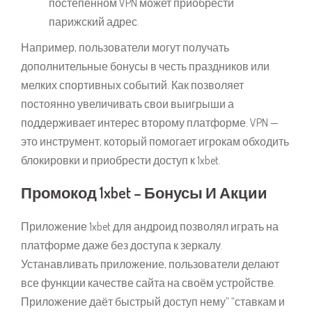
постепенном VPN может приобрести
парижский адрес.
Например, пользователи могут получать
дополнительные бонусы в честь праздников или
мелких спортивных событий. Как позволяет
постоянно увеличивать свои выигрыши а
поддерживает интерес второму платформе. VPN —
это инструмент, который помогает игрокам обходить
блокировки и приобрести доступ к 1xbet.
Промокод 1xbet – Бонусы И Акции
Приложение 1xbet для андроид позволял играть на
платформе даже без доступа к зеркалу.
Устанавливать приложение, пользователи делают
все функции качестве сайта на своём устройстве.
Приложение даёт быстрый доступ нему” “ставкам и