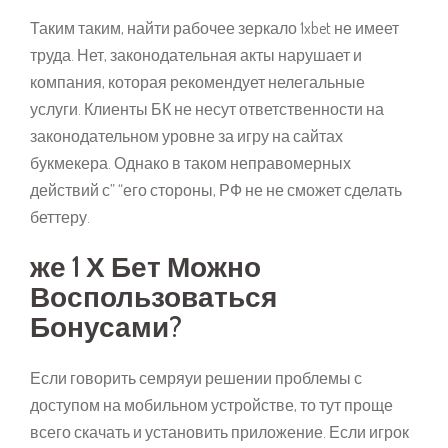
Таким таким, найти рабочее зеркало 1xbet не имеет
труда. Нет, законодательная акты нарушает и
компания, которая рекомендует нелегальные
услуги. Клиенты БК не несут ответственности на
законодательном уровне за игру на сайтах
букмекера. Однако в таком неправомерных
действий с” “его стороны, РФ не не сможет сделать
беттеру.
же 1 Х Бет Можно
Воспользоваться
Бонусами?
Если говорить семряуи решении проблемы с
доступом на мобильном устройстве, то тут проще
всего скачать и установить приложение. Если игрок