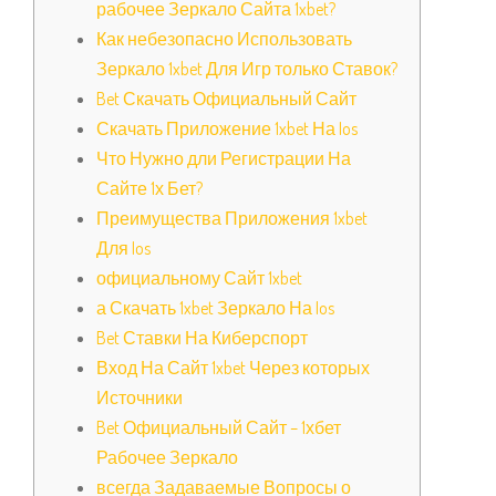
рабочее Зеркало Сайта 1xbet?
Как небезопасно Использовать
Зеркало 1xbet Для Игр только Ставок?
Bet Скачать Официальный Сайт
Скачать Приложение 1xbet На Ios
Что Нужно дли Регистрации На
Сайте 1х Бет?
Преимущества Приложения 1xbet
Для Ios
официальному Сайт 1xbet
а Скачать 1xbet Зеркало На Ios
Bet Ставки На Киберспорт
Вход На Сайт 1xbet Через которых
Источники
Bet Официальный Сайт – 1хбет
Рабочее Зеркало
всегда Задаваемые Вопросы о