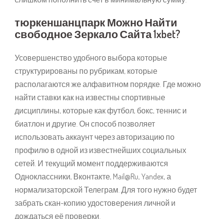
тюркеншанцпарк Можно Найти
свободное Зеркало Сайта 1xbet?
Усовершенство удобного выбора которые
структурированы по рубрикам, которые
располагаются же алфавитном порядке. Где можно
найти ставки как на известны спортивные
дисциплины, которые как футбол, бокс, теннис и
биатлон и другие. Он способ позволяет
использовать аккаунт через авторизацию по
профилю в одной из известнейших социальных
сетей. И текущий момент поддерживаются
Одноклассники, Вконтакте, Mail@Ru, Yandex, а
нормализаторской Телеграм. Для того нужно будет
забрать скан-копию удостоверения личной и
дождаться её проверки.