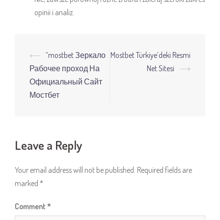
opinii i analiz.
Post
⟵
“mostbet Зеркало
Mostbet Türkiye’deki Resmi
navigation
Рабочее проход На
Net Sitesi
⟶
Официальный Сайт
Мостбет
Leave a Reply
Your email address will not be published.
Required fields are
marked
*
Comment
*