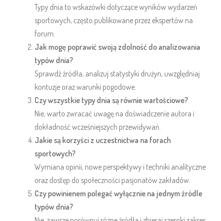
Typy dnia to wskazówki dotyczące wyników wydarzeń
sportowych, często publikowane przez ekspertów na
forum.
Jak mogę poprawić swoją zdolność do analizowania
typów dnia?
Sprawdź źródła, analizuj statystyki drużyn, uwzględniaj
kontuzje oraz warunki pogodowe.
Czy wszystkie typy dnia są równie wartościowe?
Nie, warto zwracać uwagę na doświadczenie autora i
dokładność wcześniejszych przewidywań.
Jakie są korzyści z uczestnictwa na forach
sportowych?
Wymiana opinii, nowe perspektywy i techniki analityczne
oraz dostęp do społeczności pasjonatów zakładów.
Czy powinienem polegać wyłącznie na jednym źródle
typów dnia?
Nie, zawsze porównuj różne źródła i zbieraj szeroki zakres