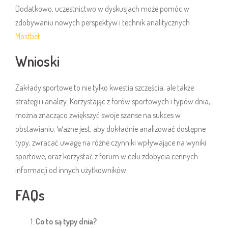
Dodatkowo, uczestnictwo w dyskusjach może pomóc w
zdobywaniu nowych perspektyw i technik analitycznych
Mostbet
.
Wnioski
Zakłady sportowe to nie tylko kwestia szczęścia, ale także
strategii i analizy. Korzystając z forów sportowych i typów dnia,
można znacząco zwiększyć swoje szanse na sukces w
obstawianiu. Ważne jest, aby dokładnie analizować dostępne
typy, zwracać uwagę na różne czynniki wpływające na wyniki
sportowe, oraz korzystać z forum w celu zdobycia cennych
informacji od innych użytkowników.
FAQs
Co to są typy dnia?