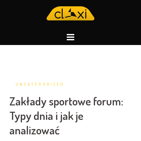
Skip
to
content
UNCATEGORIZED
Zakłady sportowe forum:
Typy dnia i jak je
analizować