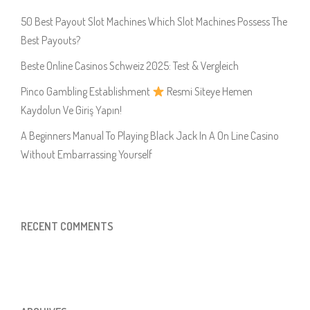
50 Best Payout Slot Machines Which Slot Machines Possess The
Best Payouts?
Beste Online Casinos Schweiz 2025: Test & Vergleich
Pinco Gambling Establishment
Resmi Siteye Hemen
Kaydolun Ve Giriş Yapın!
A Beginners Manual To Playing Black Jack In A On Line Casino
Without Embarrassing Yourself
RECENT COMMENTS