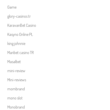
Game
glory-casinos tr
KaravanBet Casino
Kasyno Online PL
king johnnie
Maribet casino TR
Masalbet
mini-review
Mini-reviews
mombrand
mono slot
Monobrand