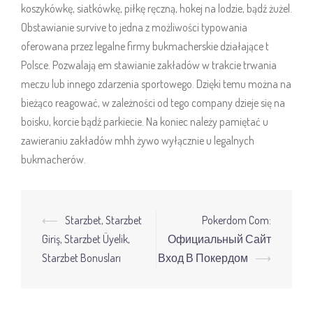
koszykówkę, siatkówkę, piłkę ręczną, hokej na lodzie, bądź żużel.
Obstawianie survive to jedna z możliwości typowania
oferowana przez legalne firmy bukmacherskie działające t
Polsce. Pozwalają em stawianie zakładów w trakcie trwania
meczu lub innego zdarzenia sportowego. Dzięki temu można na
bieżąco reagować, w zależności od tego company dzieje się na
boisku, korcie bądź parkiecie. Na koniec należy pamiętać u
zawieraniu zakładów mhh żywo wyłącznie u legalnych
bukmacherów.
Post
⟵
Starzbet, Starzbet
Pokerdom Com:
navigation
Giriş, Starzbet Üyelik,
Официальный Сайт
Starzbet Bonusları
Вход В Покердом
⟶