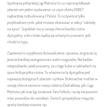
Spotkania piłkarskiej Ligi Mistrzów to co najmniej kilkaset
zdarzeń em jedno wydarzenie, co czyni ofertę GOBET
najbardziej rozbudowaną t Polsce. To oczywiście tylko
przykładowe rynki, jakie możesz obstawiać w sekcji “zakłady
na żywo”. Superbet ma w swojej ofercie bardzo różne
dyscypliny, a les z kolei rządzą się własnymi prawami, jeśli
chodzi to typy.
Zapewnia to wyjątkowe doświadczenie i sprawia, że gracze są
jeszcze bardziej zaangażowani watts rozgrywkę. Nie będzie
niespodzianki, jeżeli powiemy, że u tego buka w zakładach na
żywo króluje piłka nożna. To właśnie na tę dyscyplinę jest
najwięcej dostępnych zdarzeń i rynków. Bukmacher mother w
swojej ofercie zarówno naszą rodzimą Ekstraklasę, jak i Ligę
Mistrzów jak oraz ligi światowe. Fani futbolu, raczej nie powinni
mieć powodów do narzekań. Swoich sympatyków mają też
sporty bardziej niszowe, np.