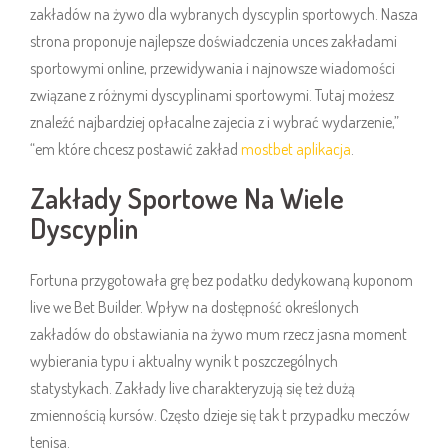
zakładów na żywo dla wybranych dyscyplin sportowych. Nasza
strona proponuje najlepsze doświadczenia unces zakładami
sportowymi online, przewidywania i najnowsze wiadomości
związane z różnymi dyscyplinami sportowymi. Tutaj możesz
znaleźć najbardziej opłacalne zajecia z i wybrać wydarzenie,”
“em które chcesz postawić zakład
mostbet aplikacja
.
Zakłady Sportowe Na Wiele
Dyscyplin
Fortuna przygotowała grę bez podatku dedykowaną kuponom
live we Bet Builder. Wpływ na dostępność określonych
zakładów do obstawiania na żywo mum rzecz jasna moment
wybierania typu i aktualny wynik t poszczególnych
statystykach. Zakłady live charakteryzują się też dużą
zmiennością kursów. Często dzieje się tak t przypadku meczów
tenisa.