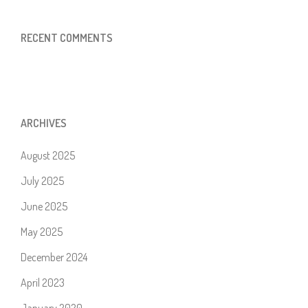
RECENT COMMENTS
ARCHIVES
August 2025
July 2025
June 2025
May 2025
December 2024
April 2023