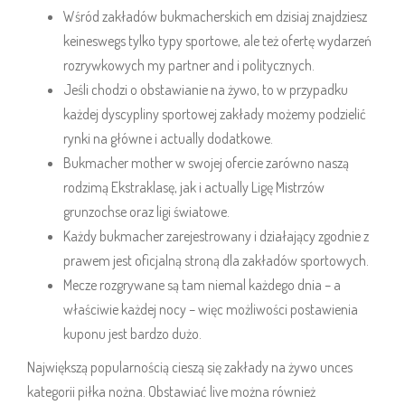
Wśród zakładów bukmacherskich em dzisiaj znajdziesz
keineswegs tylko typy sportowe, ale też ofertę wydarzeń
rozrywkowych my partner and i politycznych.
Jeśli chodzi o obstawianie na żywo, to w przypadku
każdej dyscypliny sportowej zakłady możemy podzielić
rynki na główne i actually dodatkowe.
Bukmacher mother w swojej ofercie zarówno naszą
rodzimą Ekstraklasę, jak i actually Ligę Mistrzów
grunzochse oraz ligi światowe.
Każdy bukmacher zarejestrowany i działający zgodnie z
prawem jest oficjalną stroną dla zakładów sportowych.
Mecze rozgrywane są tam niemal każdego dnia – a
właściwie każdej nocy – więc możliwości postawienia
kuponu jest bardzo dużo.
Największą popularnością cieszą się zakłady na żywo unces
kategorii piłka nożna. Obstawiać live można również