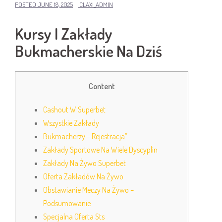
POSTED
JUNE 18, 2025
CLAXI_ADMIN
Kursy I Zakłady
Bukmacherskie Na Dziś
Content
Cashout W Superbet
Wszystkie Zakłady
Bukmacherzy – Rejestracja”
Zakłady Sportowe Na Wiele Dyscyplin
Zakłady Na Żywo Superbet
Oferta Zakładów Na Żywo
Obstawianie Meczy Na Żywo –
Podsumowanie
Specjalna Oferta Sts