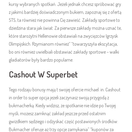
kursy wybranych spotkań. Jeżeli jednak chcesz spróbować gry
z jakimś bardziej doświadczonym bukiem, zapoznaj się z ofertą
STS, ta również nie powinna Cię zawieść. Zakłady sportowe to
dziedzina stara jak świat. Za pierwsze zakłady można uznać te,
które starożytni Hellenowie obstawiali na zwycięzców Igrzysk
Olimpijskich. Rzymianom również” “towarzyszyła ekscytacja,
bo oni również uwielbiali obstawiać zakłady sportowe – walki
gladiatorów były bardzo popularne.
Cashout W Superbet
Tego rodzaju bonusy mają t swojej ofercie michael. in. Cashout
in order to super opcja jeżeli zaczynasz swoją przygodą z
bukmacherką. Kiedy widzisz, że spotkanie nie idzie po Twojej
myśli, możesz zamknąć zakład jeszcze przed ostatnim
gwizdkiem sędziego i odzyskać część postawionych środków.
Bukmacher oferuje aż trzy opcje zamykania” “kuponów za