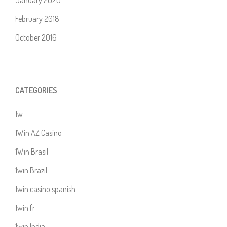
January 2020
February 2018
October 2016
CATEGORIES
1w
1Win AZ Casino
1Win Brasil
1win Brazil
1win casino spanish
1win fr
1win India