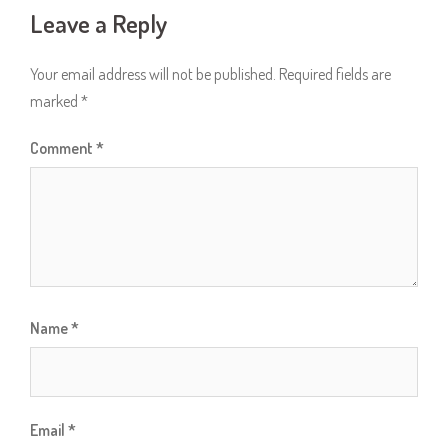
Leave a Reply
Your email address will not be published.
Required fields are
marked
*
Comment
*
Name
*
Email
*