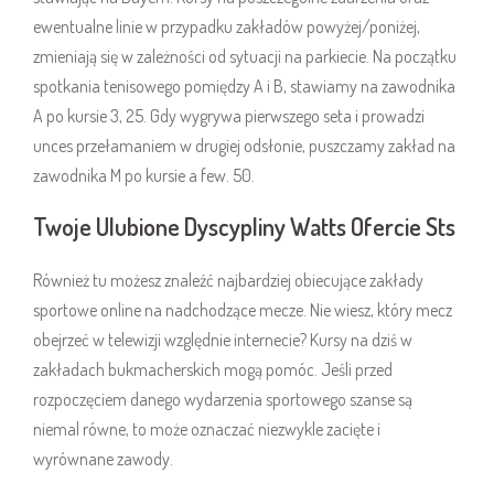
ewentualne linie w przypadku zakładów powyżej/poniżej,
zmieniają się w zależności od sytuacji na parkiecie. Na początku
spotkania tenisowego pomiędzy A i B, stawiamy na zawodnika
A po kursie 3, 25. Gdy wygrywa pierwszego seta i prowadzi
unces przełamaniem w drugiej odsłonie, puszczamy zakład na
zawodnika M po kursie a few. 50.
Twoje Ulubione Dyscypliny Watts Ofercie Sts
Również tu możesz znaleźć najbardziej obiecujące zakłady
sportowe online na nadchodzące mecze. Nie wiesz, który mecz
obejrzeć w telewizji względnie internecie? Kursy na dziś w
zakładach bukmacherskich mogą pomóc. Jeśli przed
rozpoczęciem danego wydarzenia sportowego szanse są
niemal równe, to może oznaczać niezwykle zacięte i
wyrównane zawody.