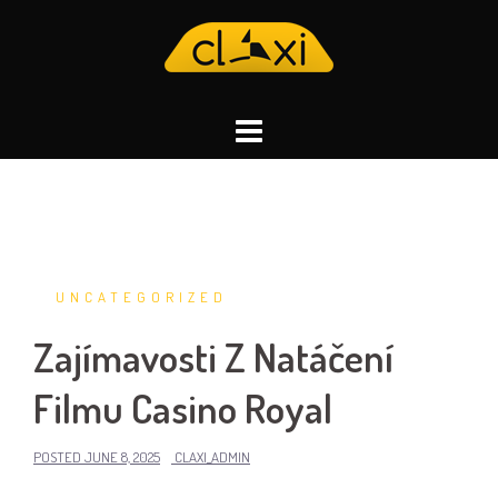
Skip
to
content
UNCATEGORIZED
Zajímavosti Z Natáčení
Filmu Casino Royal
POSTED
JUNE 8, 2025
CLAXI_ADMIN