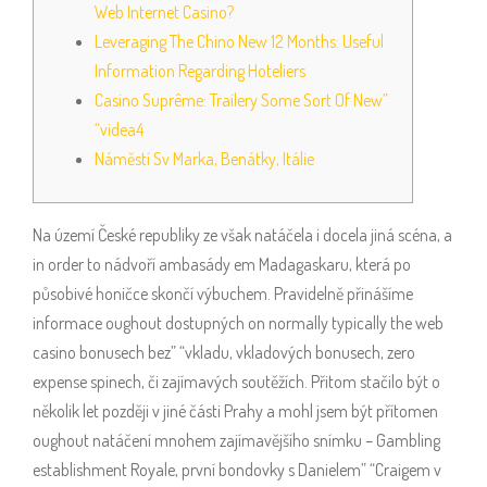
Web Internet Casino?
Leveraging The Chino New 12 Months: Useful
Information Regarding Hoteliers
Casino Suprême: Trailery Some Sort Of New”
“videa4
Náměstí Sv Marka, Benátky, Itálie
Na území České republiky ze však natáčela i docela jiná scéna, a
in order to nádvoří ambasády em Madagaskaru, která po
působivé honičce skončí výbuchem. Pravidelně přinášíme
informace oughout dostupných on normally typically the web
casino bonusech bez” “vkladu, vkladových bonusech, zero
expense spinech, či zajímavých soutěžích. Přitom stačilo být o
několik let později v jiné části Prahy a mohl jsem být přítomen
oughout natáčení mnohem zajímavějšího snímku – Gambling
establishment Royale, první bondovky s Danielem” “Craigem v