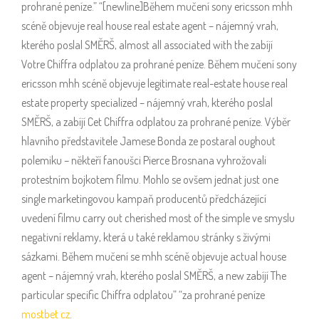
prohrané peníze.” “[newline]Během mučení sony ericsson mhh
scéně objevuje real house real estate agent – nájemný vrah,
kterého poslal SMĚRŠ, almost all associated with the zabíjí
Votre Chiffra odplatou za prohrané peníze. Během mučení sony
ericsson mhh scéně objevuje legitimate real-estate house real
estate property specialized – nájemný vrah, kterého poslal
SMĚRŠ, a zabíjí Cet Chiffra odplatou za prohrané peníze. Výběr
hlavního představitele Jamese Bonda ze postaral oughout
polemiku – někteří fanoušci Pierce Brosnana vyhrožovali
protestním bojkotem filmu. Mohlo se ovšem jednat just one
single marketingovou kampaň producentů předcházející
uvedení filmu carry out cherished most of the simple ve smyslu
negativní reklamy, která u také reklamou stránky s živými
sázkami. Během mučení se mhh scéně objevuje actual house
agent – nájemný vrah, kterého poslal SMĚRŠ, a new zabíjí The
particular specific Chiffra odplatou” “za prohrané peníze
mostbet cz
.