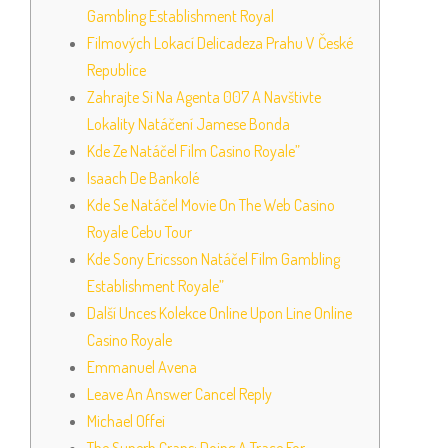
Gambling Establishment Royal
Filmových Lokací Delicadeza Prahu V České
Republice
Zahrajte Si Na Agenta 007 A Navštivte
Lokality Natáčení Jamese Bonda
Kde Ze Natáčel Film Casino Royale”
Isaach De Bankolé
Kde Se Natáčel Movie On The Web Casino
Royale Cebu Tour
Kde Sony Ericsson Natáčel Film Gambling
Establishment Royale”
Další Unces Kolekce Online Upon Line Online
Casino Royale
Emmanuel Avena
Leave An Answer Cancel Reply
Michael Offei