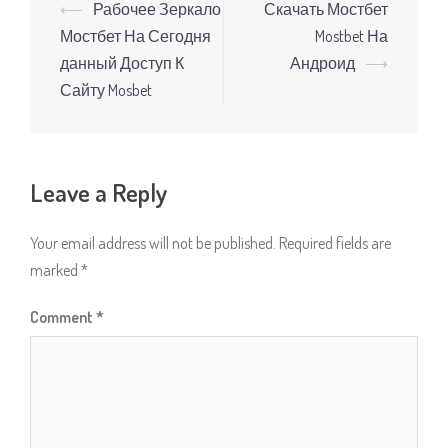
Post
⟵
Рабочее Зеркало
Скачать Мостбет
navigation
Мостбет На Сегодня
Mostbet На
данный Доступ К
Андроид
⟶
Сайту Mosbet
Leave a Reply
Your email address will not be published.
Required fields are
marked
*
Comment
*