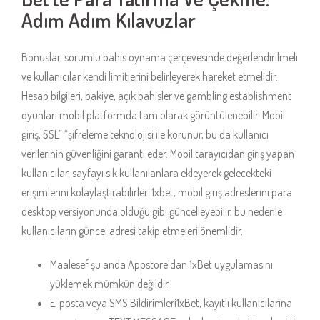
Adım Adım Kılavuzlar
Bonuslar, sorumlu bahis oynama çerçevesinde değerlendirilmeli
ve kullanıcılar kendi limitlerini belirleyerek hareket etmelidir.
Hesap bilgileri, bakiye, açık bahisler ve gambling establishment
oyunları mobil platformda tam olarak görüntülenebilir. Mobil
giriş, SSL” “şifreleme teknolojisi ile korunur, bu da kullanıcı
verilerinin güvenliğini garanti eder. Mobil tarayıcıdan giriş yapan
kullanıcılar, sayfayı sık kullanılanlara ekleyerek gelecekteki
erişimlerini kolaylaştırabilirler. 1xbet, mobil giriş adreslerini para
desktop versiyonunda olduğu gibi güncelleyebilir, bu nedenle
kullanıcıların güncel adresi takip etmeleri önemlidir.
Maalesef şu anda Appstore’dan 1xBet uygulamasını
yüklemek mümkün değildir.
E-posta veya SMS Bildirimleri1xBet, kayıtlı kullanıcılarına