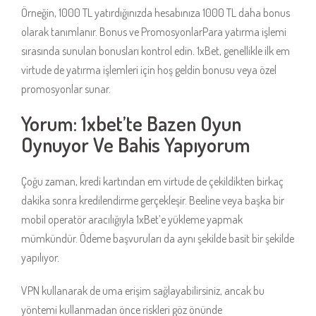
Örneğin, 1000 TL yatırdığınızda hesabınıza 1000 TL daha bonus
olarak tanımlanır. Bonus ve PromosyonlarPara yatırma işlemi
sırasında sunulan bonusları kontrol edin. 1xBet, genellikle ilk em
virtude de yatırma işlemleri için hoş geldin bonusu veya özel
promosyonlar sunar.
Yorum: 1xbet’te Bazen Oyun
Oynuyor Ve Bahis Yapıyorum
Çoğu zaman, kredi kartından em virtude de çekildikten birkaç
dakika sonra kredilendirme gerçekleşir. Beeline veya başka bir
mobil operatör aracılığıyla 1xBet’e yükleme yapmak
mümkündür. Ödeme başvuruları da aynı şekilde basit bir şekilde
yapılıyor.
VPN kullanarak de uma erişim sağlayabilirsiniz, ancak bu
yöntemi kullanmadan önce riskleri göz önünde