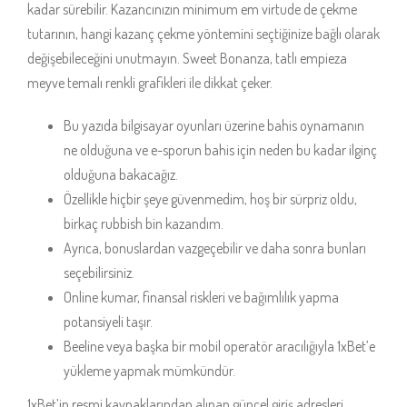
kadar sürebilir. Kazancınızın minimum em virtude de çekme
tutarının, hangi kazanç çekme yöntemini seçtiğinize bağlı olarak
değişebileceğini unutmayın. Sweet Bonanza, tatlı empieza
meyve temalı renkli grafikleri ile dikkat çeker.
Bu yazıda bilgisayar oyunları üzerine bahis oynamanın
ne olduğuna ve e-sporun bahis için neden bu kadar ilginç
olduğuna bakacağız.
Özellikle hiçbir şeye güvenmedim, hoş bir sürpriz oldu,
birkaç rubbish bin kazandım.
Ayrıca, bonuslardan vazgeçebilir ve daha sonra bunları
seçebilirsiniz.
Online kumar, finansal riskleri ve bağımlılık yapma
potansiyeli taşır.
Beeline veya başka bir mobil operatör aracılığıyla 1xBet’e
yükleme yapmak mümkündür.
1xBet’in resmi kaynaklarından alınan güncel giriş adresleri