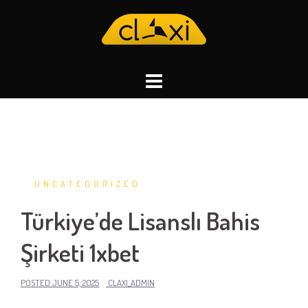
Skip
to
content
UNCATEGORIZED
Türkiye’de Lisanslı Bahis
Şirketi 1xbet
POSTED
JUNE 5, 2025
CLAXI_ADMIN