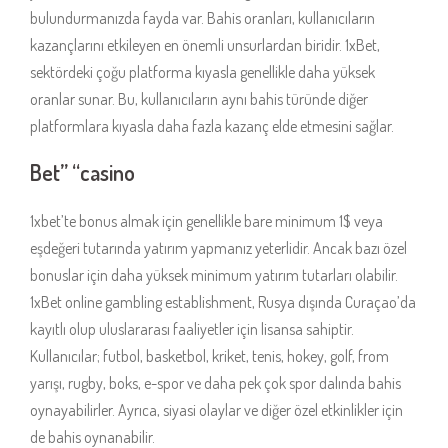
bulundurmanızda fayda var. Bahis oranları, kullanıcıların
kazançlarını etkileyen en önemli unsurlardan biridir. 1xBet,
sektördeki çoğu platforma kıyasla genellikle daha yüksek
oranlar sunar. Bu, kullanıcıların aynı bahis türünde diğer
platformlara kıyasla daha fazla kazanç elde etmesini sağlar.
Bet” “casino
1xbet’te bonus almak için genellikle bare minimum 1$ veya
eşdeğeri tutarında yatırım yapmanız yeterlidir. Ancak bazı özel
bonuslar için daha yüksek minimum yatırım tutarları olabilir.
1xBet online gambling establishment, Rusya dışında Curaçao’da
kayıtlı olup uluslararası faaliyetler için lisansa sahiptir.
Kullanıcılar; futbol, basketbol, kriket, tenis, hokey, golf, from
yarışı, rugby, boks, e-spor ve daha pek çok spor dalında bahis
oynayabilirler. Ayrıca, siyasi olaylar ve diğer özel etkinlikler için
de bahis oynanabilir.