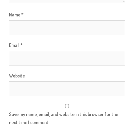
Name
*
Email
*
Website
Save my name, email, and website in this browser for the
next time I comment.