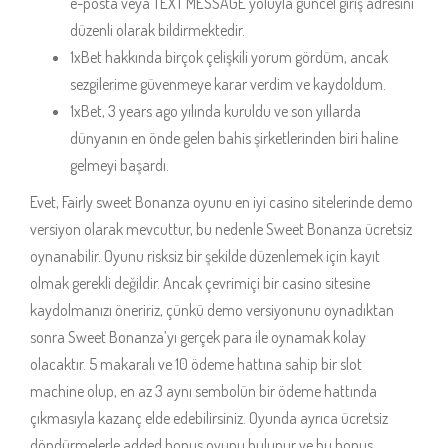
e-posta veya TEXT MESSAGE yoluyla güncel giriş adresini
düzenli olarak bildirmektedir.
1xBet hakkında birçok çelişkili yorum gördüm, ancak
sezgilerime güvenmeye karar verdim ve kaydoldum.
1xBet, 3 years ago yılında kuruldu ve son yıllarda
dünyanın en önde gelen bahis şirketlerinden biri haline
gelmeyi başardı.
Evet, Fairly sweet Bonanza oyunu en iyi casino sitelerinde demo
versiyon olarak mevcuttur, bu nedenle Sweet Bonanza ücretsiz
oynanabilir. Oyunu risksiz bir şekilde düzenlemek için kayıt
olmak gerekli değildir. Ancak çevrimiçi bir casino sitesine
kaydolmanızı öneririz, çünkü demo versiyonunu oynadıktan
sonra Sweet Bonanza’yı gerçek para ile oynamak kolay
olacaktır. 5 makaralı ve 10 ödeme hattına sahip bir slot
machine olup, en az 3 aynı sembolün bir ödeme hattında
çıkmasıyla kazanç elde edebilirsiniz. Oyunda ayrıca ücretsiz
döndürmelerle added bonus oyunu bulunur ve bu bonus