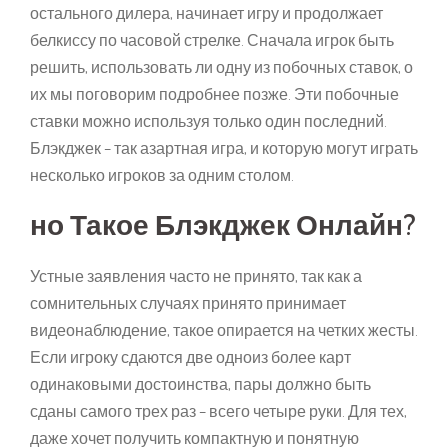
остального дилера, начинает игру и продолжает
белкиссу по часовой стрелке. Сначала игрок быть
решить, использовать ли одну из побочных ставок, о
их мы поговорим подробнее позже. Эти побочные
ставки можно используя только один последний.
Блэкджек – так азартная игра, и которую могут играть
несколько игроков за одним столом.
но Такое Блэкджек Онлайн?
Устные заявления часто не принято, так как а
сомнительных случаях принято принимает
видеонаблюдение, такое опирается на четких жесты.
Если игроку сдаются две одноиз более карт
одинаковыми достоинства, пары должно быть
сданы самого трех раз – всего четыре руки. Для тех,
даже хочет получить компактную и понятную