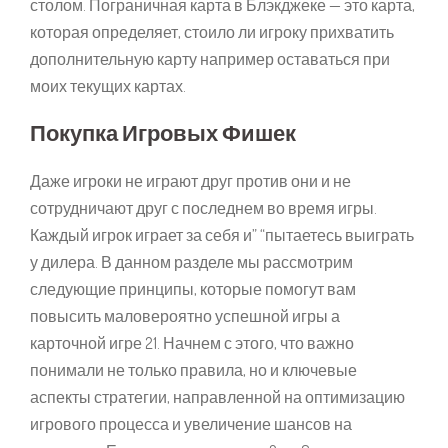
столом. Пограничная карта в Блэкджеке — это карта,
которая определяет, стоило ли игроку прихватить
дополнительную карту например оставаться при
моих текущих картах.
Покупка Игровых Фишек
Даже игроки не играют друг против они и не
сотрудничают друг с последнем во время игры.
Каждый игрок играет за себя и” “пытаетесь выиграть
у дилера. В данном разделе мы рассмотрим
следующие принципы, которые помогут вам
повысить маловероятно успешной игры а
карточной игре 21. Начнем с этого, что важно
понимали не только правила, но и ключевые
аспекты стратегии, направленной на оптимизацию
игрового процесса и увеличение шансов на