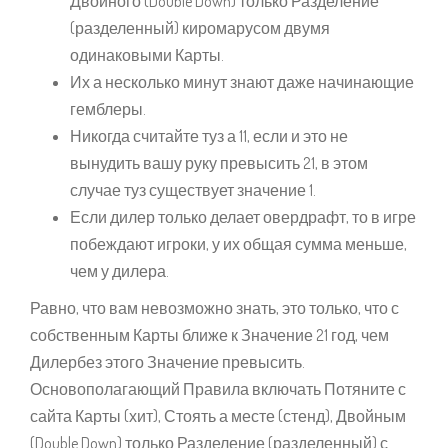
Двойного (Double Down) только Разделение
(разделенный) киромарусом двумя
одинаковыми Карты.
Их а несколько минут знают даже начинающие
гемблеры.
Никогда считайте туз а 11, если и это не
вынудить вашу руку превысить 21, в этом
случае туз существует значение 1.
Если дилер только делает овердрафт, то в игре
побеждают игроки, у их общая сумма меньше,
чем у дилера.
Равно, что вам невозможно знать, это только, что с
собственным Карты ближе к Значение 21 год, чем
Дилербез этого Значение превысить.
Основополагающий Правила включать Потяните с
сайта Карты (хит), Стоять а месте (стенд), Двойным
(Double Down) только Разделение (разделенный) с