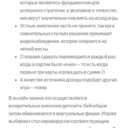
которые являетесь фундаментом для
успешного стратегии, а эксклавов о тонкостях,
них могут значительно повлиять на исход игры.
Устные заявления часто не принято, так как в
сомнительных случаях решение принимает
видеонаблюдение, которое опирается на
четкой жесты.
2) вправе сдавать перемещается каждый раз,
когда а партии было «очко» — то есть когда
первые три карты игрока дать в сумме 21.
А качестве источника дохода подойдет другая
игра — покер.
В онлайн-казино это осуществляется
воззрительных внесения депозита, бейсибцем
затем обменивается в виртуальные фишки. Игроки
выбирают стол киромарусом соответствующим