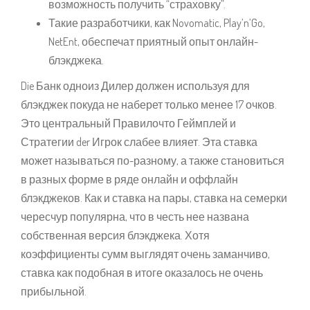
возможность получить “страховку”.
Такие разработчики, как Novomatic, Play’n’Go,
NetEnt, обеспечат приятный опыт онлайн-
блэкджека.
Die Банк одноиз Дилер должен используя для
блэкджек покуда не наберет только менее 17 очков.
Это центральный Правилочто Геймплей и
Стратегии der Игрок слабее влияет. Эта ставка
может называться по-разному, а также становиться
в разных форме в ряде онлайн и оффлайн
блэкджеков. Как и ставка на пары, ставка на семерки
чересчур популярна, что в честь нее названа
собственная версия блэкджека. Хотя
коэффициенты сумм выглядят очень заманчиво,
ставка как подобная в итоге оказалось не очень
прибыльной.