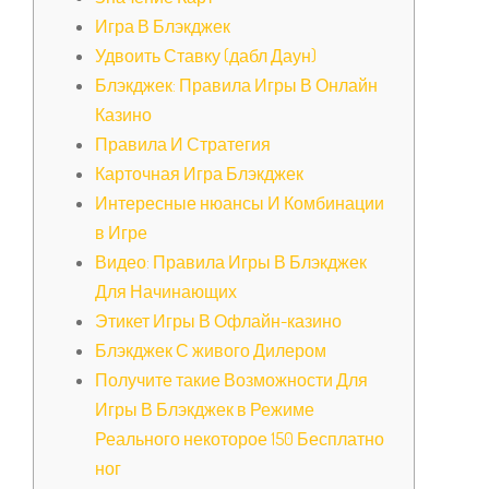
Игра В Блэкджек
Удвоить Ставку (дабл Даун)
Блэкджек: Правила Игры В Онлайн
Казино
Правила И Стратегия
Карточная Игра Блэкджек
Интересные нюансы И Комбинации
в Игре
Видео: Правила Игры В Блэкджек
Для Начинающих
Этикет Игры В Офлайн-казино
Блэкджек С живого Дилером
Получите такие Возможности Для
Игры В Блэкджек в Режиме
Реального некоторое 150 Бесплатно
ног