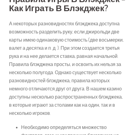
Как Играть В Блэкджек?
А некоторых разновидностях блэкджека доступна
возможность разделить руку, если джирольди две
карты имею одинаковую стоимость (две восьмерки,
валет а десятка и п. д. ). При этом создается третья
рука и на нее делается ставка, равная начальной.
Правила блэкджека просты, и освоить их нельзя за
несколько полугода. Однако существует несколько
разновидностей блэкджека, правила которых
немного отличаются друг от друга. В нашем казино
доступны несколько распространенных блэкджека,
в которые играют за столами как на один, так и в
несколько игроков.
Необходимо определяться множество