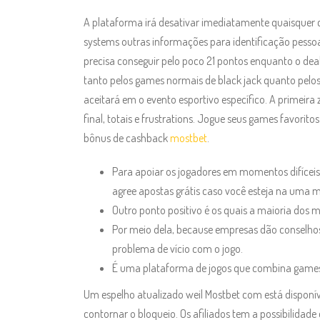
A plataforma irá desativar imediatamente quaisque
systems outras informações para identificação pess
precisa conseguir pelo poco 21 pontos enquanto o de
tanto pelos games normais de black jack quanto pelos 
aceitará em o evento esportivo específico. A primeir
final, totais e frustrations. Jogue seus games favorito
bônus de cashback
mostbet
.
Para apoiar os jogadores em momentos difíceis
agree apostas grátis caso você esteja na uma m
Outro ponto positivo é os quais a maioria dos
Por meio dela, because empresas dão conselho
problema de vício com o jogo.
É uma plataforma de jogos que combina games 
Um espelho atualizado weil Mostbet com está disponí
contornar o bloqueio. Os afiliados tem a possibilidade 