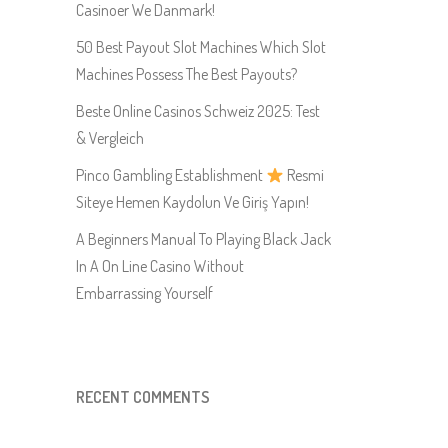
Casinoer We Danmark!
50 Best Payout Slot Machines Which Slot
Machines Possess The Best Payouts?
Beste Online Casinos Schweiz 2025: Test
& Vergleich
Pinco Gambling Establishment
Resmi
Siteye Hemen Kaydolun Ve Giriş Yapın!
A Beginners Manual To Playing Black Jack
In A On Line Casino Without
Embarrassing Yourself
RECENT COMMENTS