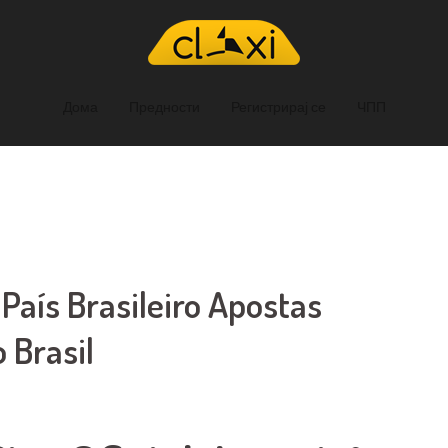
Дома
Предности
Регистрирај се
ЧПП
País Brasileiro Apostas
 Brasil