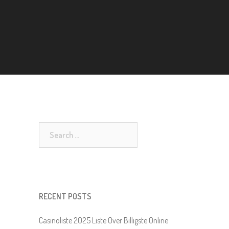
Search
for:
RECENT POSTS
Casinoliste 2025 Liste Over Billigste Online