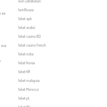
1win uzbekistan
1winRussia
o ao
1xbet apk
1xbet arabic
1xbet casino BD
1xbet casino french
m sua
1xbet india
o
1xbet Korea
1xbet KR
1xbet malaysia
1xbet Morocco
1xbet pt