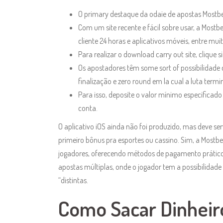
O primary destaque da odaie de apostas Mostbe
Com um site recente e fácil sobre usar, a Mos
cliente 24 horas e aplicativos móveis, entre mui
Para realizar o download carry out site, clique 
Os apostadores têm some sort of possibilidade 
finalização e zero round em la cual a luta termi
Para isso, deposite o valor mínimo especific
conta.
O aplicativo iOS ainda não foi produzido, mas deve serv
primeiro bônus pra esportes ou cassino. Sim, a Mostbe
jogadores, oferecendo métodos de pagamento práticos
apostas múltiplas, onde o jogador tem a possibilidade
“distintas.
Como Sacar Dinheir