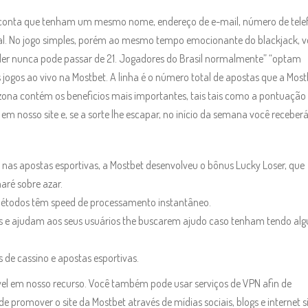
r conta que tenham um mesmo nome, endereço de e-mail, número de tele
oal. No jogo simples, porém ao mesmo tempo emocionante do blackjack, 
aler nunca pode passar de 21. Jogadores do Brasil normalmente” “optam
jogos ao vivo na Mostbet. A linha é o número total de apostas que a Most
a zona contém os beneficios mais importantes, tais tais como a pontuação
s em nosso site e, se a sorte lhe escapar, no início da semana você recebe
 nas apostas esportivas, a Mostbet desenvolveu o bônus Lucky Loser, que
aré sobre azar.
 métodos têm speed de processamento instantâneo.
s e ajudam aos seus usuários the buscarem ajudo caso tenham tendo al
de cassino e apostas esportivas.
vel em nosso recurso. Você também pode usar serviços de VPN afin de
de promover o site da Mostbet através de mídias sociais, blogs e internet s