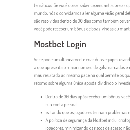
temáticos. Se você quiser saber cependant sobre as op
mundo, nós o convidamos a ler alguma visão geral deta
são resolvidas dentro de 30 dias como também os venc
você pode receber um bônus de boas-vindas ou mant
Mostbet Login
Você pode simultaneamente criar duas equipes usando
a que apresenta o maior número de gols marcados em
mau resultado ao mesmo pace na qual permite os quais
retorno sobre alguma única aposta dividindo o invest
Dentro de 30 dias após receber um bônus, você 
sua conta pessoal.
evitando que os jogadores tenham problemas r
A política de segurança da Mostbet inclui crip
jogadores, minimizando os riscos de acesso não