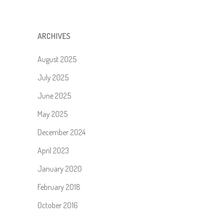
ARCHIVES
August 2025
July 2025
June 2025
May 2025
December 2024
April 2023
January 2020
February 2018
October 2016