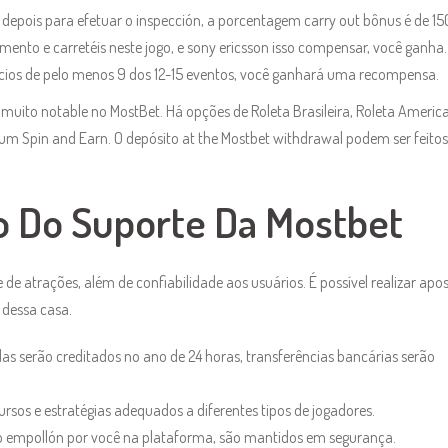
s depois para efetuar o inspección, a porcentagem carry out bônus é de 1
ento e carretéis neste jogo, e sony ericsson isso compensar, você ganha.
icios de pelo menos 9 dos 12-15 eventos, você ganhará uma recompensa.
muito notable no MostBet. Há opções de Roleta Brasileira, Roleta Americ
um Spin and Earn. O depósito at the Mostbet withdrawal podem ser feitos
o Do Suporte Da Mostbet
e atrações, além de confiabilidade aos usuários. É possível realizar apo
dessa casa.
edas serão creditados no ano de 24 horas, transferências bancárias serão
sos e estratégias adequados a diferentes tipos de jogadores.
ro empollón por você na plataforma, são mantidos em segurança.