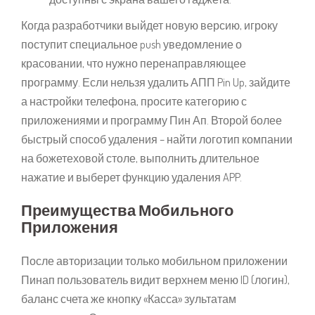
Когда разработчики выйдет новую версию, игроку
поступит специальное push уведомление о
красовании, что нужно перенаправляющее
программу. Если нельзя удалить АПП Pin Up, зайдите
а настройки телефона, просите категорию с
приложениями и программу Пин Ап. Второй более
быстрый способ удаления – найти логотип компании
на божетеховой столе, выполнить длительное
нажатие и выберет функцию удаления APP.
Преимущества Мобильного
Приложения
После авторизации только мобильном приложении
Пинап пользователь видит верхнем меню ID (логин),
баланс счета же кнопку «Касса» зультатам