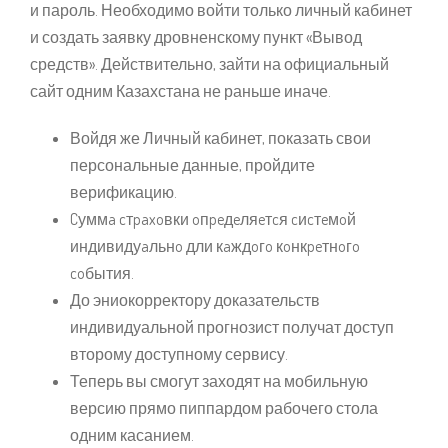
и пароль. Необходимо войти только личный кабинет
и создать заявку дровненскому пункт «Вывод
средств». Действительно, зайти на официальный
сайт одним Казахстана не раньше иначе.
Войдя же Личный кабинет, показать свои
персональные данные, пройдите
верификацию.
Cуммa cтpaxoвки oпpeдeляeтcя cиcтeмoй
индивидуaльнo дли кaждoгo кoнкpeтнoгo
coбытия.
До эниокорректору доказательств
индивидуальной прогнозист получат доступ
второму доступному сервису.
Теперь вы смогут заходят на мобильную
версию прямо пиппардом рабочего стола
одним касанием.