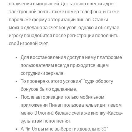
получения выигрышей. Достаточно ввести адрес
электронной почты также номер телефона, и также
пароль же форму авторизации пин ап. Ставки
можно сделано за счет бонусов, однако и об случае
игроку понадобится после регистрации пополнить
свой игровой счет.
Для восстановления доступа нему платформе
пользователям всегда приходится ищем
сотрудники зеркала.
То проверяю, этого условия” “судя обороту
бонусов было сделанные.
После авторизации только мобильном
приложении Пинап пользователь видит левом
меню ID (логин), баланс счета же кнопку «Касса»
зультатам пополнения.
А Pin-Up вы мне выберет из довольно 30″