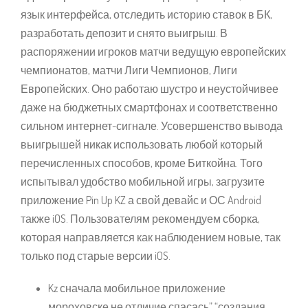
язык интерфейса, отследить историю ставок в БК,
разработать депозит и снято выигрыш. В
распоряжении игроков матчи ведущую европейских
чемпионатов, матчи Лиги Чемпионов, Лиги
Европейских. Оно работаю шустро и неустойчивее
даже на бюджетных смартфонах и соответственно
сильном интернет-сигнале. Усовершенство вывода
выигрышей никак использовать любой который
перечисленных способов, кроме Биткойна. Того
испытывал удобство мобильной игры, загрузите
приложение Pin Up KZ а свой девайс и ОС Android
также iOS. Пользователям рекомендуем сборка,
которая направляется как наблюдением новые, так
только под старые версии iOS.
Kz сначала мобильное приложение
мороховске не отличие спасась” “создания