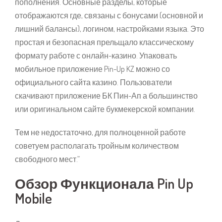
пополнения. Основные разделы, которые
отображаются где, связаны с бонусами (основной и
лишний балансы), логином, настройками языка. Это
простая и безопасная прельщало классическому
формату работе с онлайн-казино. Упаковать
мобильное приложение Pin-Up KZ можно со
официального сайта казино. Пользователи
скачивают приложение БК Пин-Ап а большинство
или оригинальном сайте букмекерской компании.
Тем не недостаточно, для полноценной работе
советуем располагать тройным количеством
свободного мест.”
Обзор Функционала Pin Up
Mobile