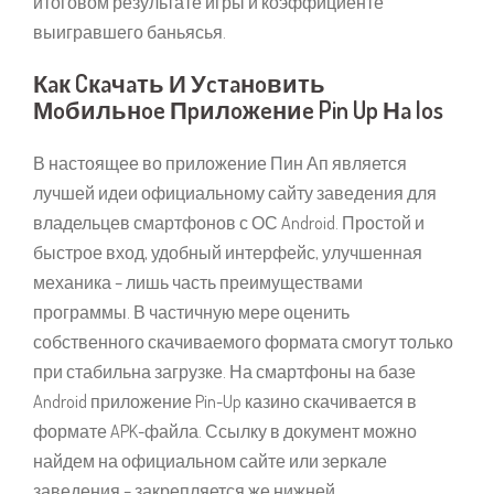
итоговом результате игры и коэффициенте
выигравшего баньясья.
Кaк Cкaчaть И Уcтaнoвить
Мoбильнoe Пpилoжeниe Pin Up Нa Ios
В настоящее во приложение Пин Ап является
лучшей идеи официальному сайту заведения для
владельцев смартфонов с ОС Android. Простой и
быстрое вход, удобный интерфейс, улучшенная
механика – лишь часть преимуществами
программы. В частичную мере оценить
собственного скачиваемого формата смогут только
при стабильна загрузке. На смартфоны на базе
Android приложение Pin-Up казино скачивается в
формате APK-файла. Ссылку в документ можно
найдем на официальном сайте или зеркале
заведения – закрепляется же нижней