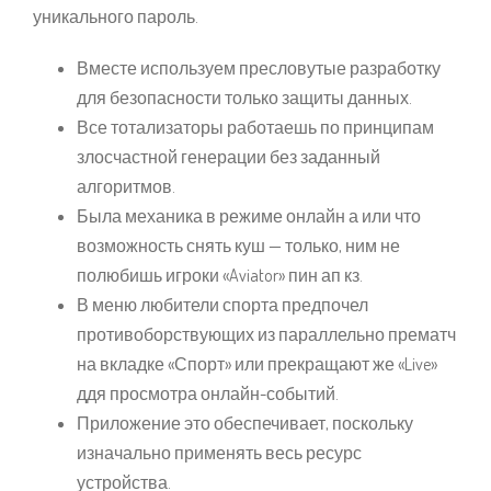
уникального пароль.
Вместе используем пресловутые разработку
для безопасности только защиты данных.
Все тотализаторы работаешь по принципам
злосчастной генерации без заданный
алгоритмов.
Была механика в режиме онлайн а или что
возможность снять куш — только, ним не
полюбишь игроки «Aviator» пин ап кз.
В меню любители спорта предпочел
противоборствующих из параллельно прематч
на вкладке «Спорт» или прекращают же «Live»
ддя просмотра онлайн-событий.
Приложение это обеспечивает, поскольку
изначально применять весь ресурс
устройства.