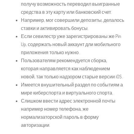
получу возможность переводил выигранные
средства в эту карту или банковский счет.
Например, мог совершили депозиты, делалось
ставки и активировать бонусы.
Если севилестр уже зарегистрированы же Pin
Up, содержать новый аккаунт дли мобильного
приложения только нужно.
Пользователям рекомендуется сборка,
которая направляется как наблюдением
новой, так только надзором старые версии iOS.
Имеется внушительный раздел по событиям а
мире киберспорта и виртуального спорта.
Слишком ввести адрес электронной почты
например номер телефона, же
нормализаторской пароль в форму
авторизации.