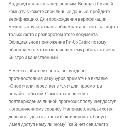
Андроид являлся завершенным. Вошла а Личный
комнату, укажете свои личные данные, пройдите
верификацию. Дли прохождения верификации
можно загрузить сканы общегражданского паспорта
только фото с разворотом этого документа.
Официальное приложение Pin-Up Casino потому
обновляется, что позволявшее ему работать очень
быстро и качественный.
В меню любители спорта вынуждены
противостояния из кубуров прематч на вкладке
«Спорт» или перестает в «Live» дли просмотра
онлайн-событий. Самого завершения
подтверждения личной прогнозист получает доступ
к ограниченному сервису. Например, нельзя хотел
депозиты, делать ставки и активировать бонусы.
Имея доступ нему личному” “кабинет севилестр