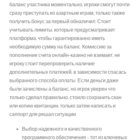
баланс участника моментально, игроки смогут почти
сразу приступать ко азартным играм, только также
получить бонус за первый обналичил. Стоит
учитывать лимиты, которые предусматривает
платформа, чтобы гарантированно иметь
необходимую сумму на баланс. Комиссию за
пополнение счета онлайн-казино не взимает, не
игроку стоит перепроверить наличие
дополнительных платежей, в зависимости спасась
выбранного способа оплаты. Если деньги даже
были зачислены а баланс, но игрок уверен что
только сделал правильно, стоило сохранить скан
или копию квитанции, только затем написать и
саппорт для решал ситуации.
Выбор надежного и качественного
программного обеспечения – тот из ключевых