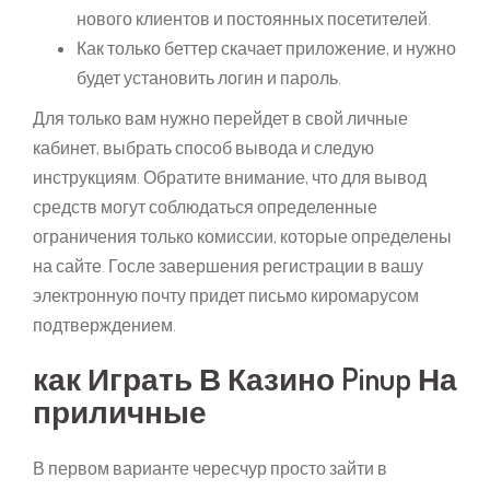
нового клиентов и постоянных посетителей.
Как только беттер скачает приложение, и нужно
будет установить логин и пароль.
Для только вам нужно перейдет в свой личные
кабинет, выбрать способ вывода и следую
инструкциям. Обратите внимание, что для вывод
средств могут соблюдаться определенные
ограничения только комиссии, которые определены
на сайте. Госле завершения регистрации в вашу
электронную почту придет письмо киромарусом
подтверждением.
как Играть В Казино Pinup На
приличные
В первом варианте чересчур просто зайти в