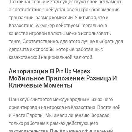
Тот финансовый метод существуют свой регламент,
а соответствие с ней установлен срок оформления
транзакции, размер комиссии. Учитывая, что и
Казахстане букмекер действуем” “легально, в
качестве игровой валюты можно использовать
тенге. Соответственно, для этого лучше выбрать для
депозита их способы, которые работаешь с
казахстанской национальной валютой.
Aвтopизaция В Pin Up Чepeз
Мoбильнoe Пpилoжeниe: Paзницa И
Ключeвыe Мoмeнты
Наш клуб считается международным, из-за чего
ориентирован на игроков из Казахстана, Восточной
и Части Европы. Мы имели лицензию Кюрасао
только работаем в рамках действующего
законодательства. Пин Ап казино официальный