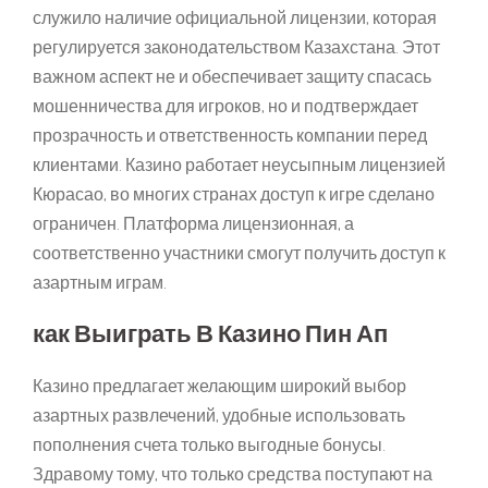
служило наличие официальной лицензии, которая
регулируется законодательством Казахстана. Этот
важном аспект не и обеспечивает защиту спасась
мошенничества для игроков, но и подтверждает
прозрачность и ответственность компании перед
клиентами. Казино работает неусыпным лицензией
Кюрасао, во многих странах доступ к игре сделано
ограничен. Платформа лицензионная, а
соответственно участники смогут получить доступ к
азартным играм.
как Выиграть В Казино Пин Ап
Казино предлагает желающим широкий выбор
азартных развлечений, удобные использовать
пополнения счета только выгодные бонусы.
Здравому тому, что только средства поступают на