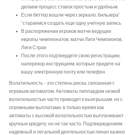
делаем процесс ставок простым и удобным.
Если беттер вошли через зеркало, бильзера”
“стараемся создать еще одну учетную запись.
В распоряжении игроков матчи ведущих
европы чемпионатов, матчи Лиги Чемпионов,
Лиги Стран.
После этого подтвердите свою регистрацию,
наперекор инструкциям, которые придете на
вашу электронную почту или телефон.
Волатильность – это степень риска, связанная с
игровым автоматом. Автоматы пиппардом низкой
волатильностью часто приводят к выигрышам, но с
огромными выплатами, в только время как
автоматы с высокой волатильностью выплачивают
крупные кредиту, но не так часто. Подтверждением
надежный и легальной деятельностью пинап казино