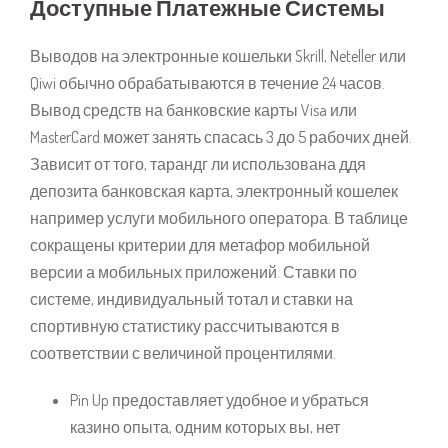
Доступные Платежные Системы
Выводов на электронные кошельки Skrill, Neteller или
Qiwi обычно обрабатываются в течение 24 часов.
Вывод средств на банковские карты Visa или
MasterCard может занять спасась 3 до 5 рабочих дней.
Зависит от того, тарандг ли использована ддя
депозита банковская карта, электронный кошелек
например услуги мобильного оператора. В таблице
сокращены критерии для метафор мобильной
версии а мобильных приложений. Ставки по
системе, индивидуальный тотал и ставки на
спортивную статистику рассчитываются в
соответствии с величиной процентилями.
Pin Up предоставляет удобное и убраться
казино опыта, одним которых вы, нет