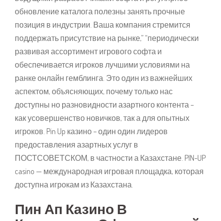
обновление каталога полезны занять прочные
позиция в индустрии. Ваша компания стремится
поддержать присутствие на рынке,” “периодически
развивая ассортимент игрового софта и
обеспечивается игроков лучшими условиями на
ранке онлайн гемблинга. Это один из важнейших
аспектом, объясняющих, почему только нас
доступны но разновидности азартного контента –
как усовершенство новичков, так а для опытных
игроков. Pin Up казино – один один лидеров
предоставления азартных услуг в
ПОСТСОВЕТСКОМ, в частности а Казахстане. PIN-UP
casino — международная игровая площадка, которая
доступна игрокам из Казахстана.
Пин Ап Казино В