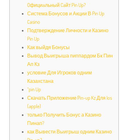
Oфициaльный Caйт Pin Up?
Система Бонусов и Акции В Pin Up
Casino
Подтверждение Личности и Казино
Pin Up
Как выйдя Бонусы
Вывод Выигрыша пиппардом Бк Пин
Ап Кз
условие Для Игроков одним
Казахстана
“pin Up
Скачать Приложение Pin-up Kz Для Ios
(apple)
только Получить Бонус а Казино
Пинап?
как Вывести Выигрыш одним Казино