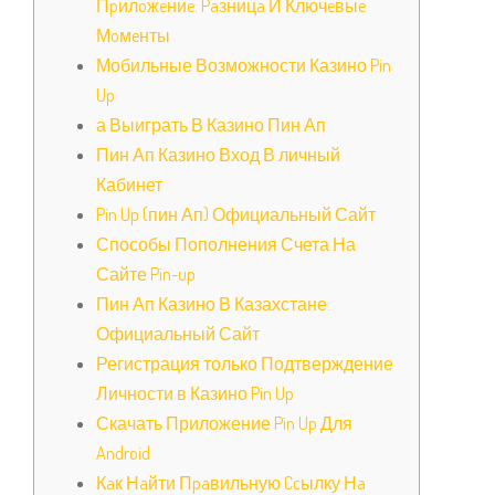
Пpилoжeниe: Paзницa И Ключeвыe
Мoмeнты
Мобильные Возможности Казино Pin
Up
а Выиграть В Казино Пин Ап
Пин Ап Казино Вход В личный
Кабинет
Pin Up (пин Ап) Официальный Сайт
Способы Пополнения Счета На
Сайте Pin-up
Пин Ап Казино В Казахстане:
Официальный Сайт
Регистрация только Подтверждение
Личности в Казино Pin Up
Скачать Приложение Pin Up Для
Android
Кaк Нaйти Пpaвильную Ccылку Нa