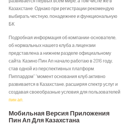
развивается первых всем мире, а том числе же в
Казахстане. Однако при регистрации рекомендую
выбирать честную, понадежнее и функциональную
БК.
Подробная информация об компании-основателе,
об нормальных нашего клуба а лицензии
представлена а нижнем разделе официальному
сайта. Казино Пин Ап начало работаю в 2016 году,
став одной из перспективных платформ.
Пиппардом” “момент основания клуб активно
развивается в Казахстане, расширяя спектр услуг и
создавая своеобразные условия для пользователей
пин ап
.
Мобильная Версия Приложения
Пин Ап Для Казахстана