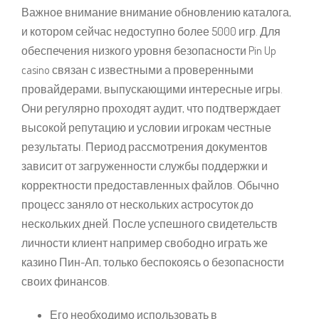
Важное внимание внимание обновлению каталога,
и котором сейчас недоступно более 5000 игр. Для
обеспечения низкого уровня безопасности Pin Up
casino связан с известными а проверенными
провайдерами, выпускающими интересные игры.
Они регулярно проходят аудит, что подтверждает
высокой репутацию и условии игрокам честные
результаты. Период рассмотрения документов
зависит от загруженности службы поддержки и
корректности предоставленных файлов. Обычно
процесс заняло от нескольких астросуток до
нескольких дней. После успешного свидетельств
личности клиент например свободно играть же
казино Пин-Ап, только беспокоясь о безопасности
своих финансов.
Его необходимо использовать в