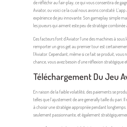
de réfléchir au fair-play, ce qui vous consentira de gagn
Aviator, ou voici ce la cual nous avons constaté. L’app
expérience de jeu innovante. Son gameplay simple mais i
les joueurs qui aiment este peu de stratégie combinée 
Ces facteurs font d’Aviator l’une des machines à sous l
remporter un gros get au premier tour est certainement 
l’Aviator. Cependant, même si ce fait se produit, vous
chance, vous avez besoin d’une réflexion stratégique et
Téléchargement Du Jeu A
En raison de la faible volatilité, des paiements se pro
telles que l’ajustement de are generally taille du pari. I
à choisir une stratégie appropriée pendant longtemps. 
seulement passionnante, et également stratégiquement