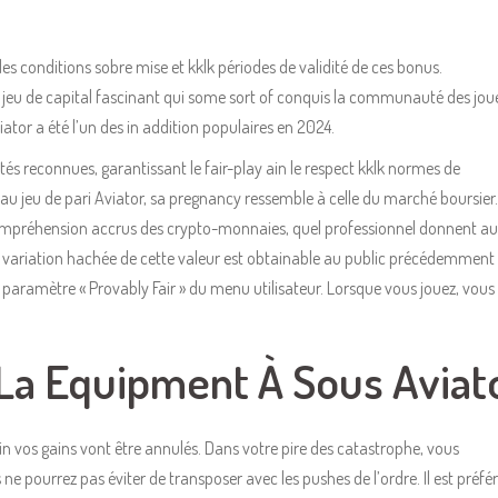
s conditions sobre mise et kklk périodes de validité de ces bonus.
 jeu de capital fascinant qui some sort of conquis la communauté des jou
ator a été l’un des in addition populaires en 2024.
ités reconnues, garantissant le fair-play ain le respect kklk normes de
s au jeu de pari Aviator, sa pregnancy ressemble à celle du marché boursier.
la compréhension accrus des crypto-monnaies, quel professionnel donnent a
a variation hachée de cette valeur est obtainable au public précédemment 
 paramètre « Provably Fair » du menu utilisateur. Lorsque vous jouez, vous
La Equipment À Sous Aviat
in vos gains vont être annulés. Dans votre pire des catastrophe, vous
ne pourrez pas éviter de transposer avec les pushes de l’ordre. Il est préfé