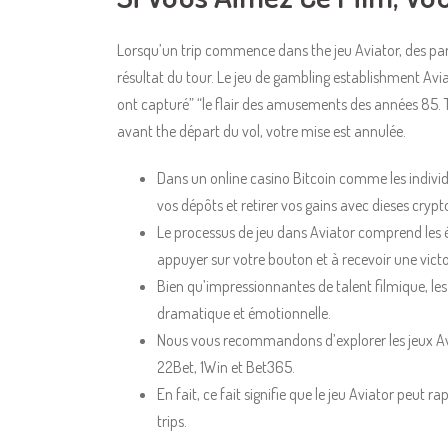
Lorsqu’un trip commence dans the jeu Aviator, des paris
résultat du tour. Le jeu de gambling establishment Avi
ont capturé” “le flair des amusements des années 85. To
avant the départ du vol, votre mise est annulée.
Dans un online casino Bitcoin comme les indivi
vos dépôts et retirer vos gains avec dieses cry
Le processus de jeu dans Aviator comprend les é
appuyer sur votre bouton et à recevoir une victo
Bien qu’impressionnantes de talent filmique, les
dramatique et émotionnelle.
Nous vous recommandons d’explorer les jeux Avi
22Bet, 1Win et Bet365.
En fait, ce fait signifie que le jeu Aviator peut
trips.