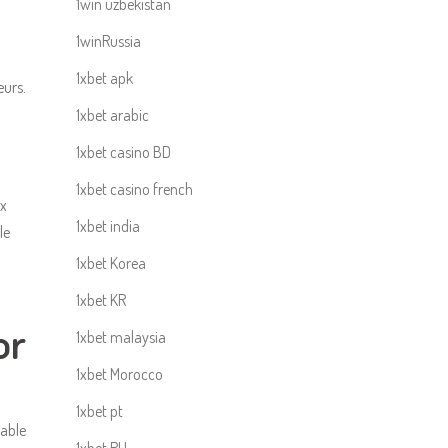
1win uzbekistan
1winRussia
1xbet apk
eurs.
1xbet arabic
1xbet casino BD
1xbet casino french
ux
1xbet india
le
1xbet Korea
1xbet KR
or
1xbet malaysia
1xbet Morocco
1xbet pt
rable