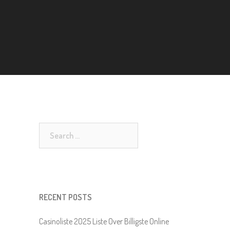
Search
for:
RECENT POSTS
Casinoliste 2025 Liste Over Billigste Online