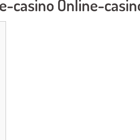
e-casino Online-casin