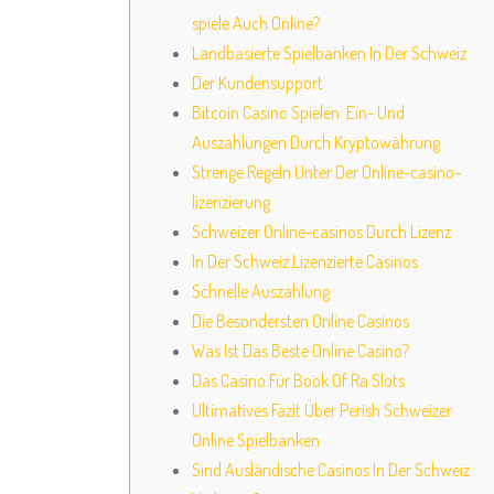
spiele Auch Online?
Landbasierte Spielbanken In Der Schweiz
Der Kundensupport
Bitcoin Casino Spielen: Ein- Und
Auszahlungen Durch Kryptowährung
Strenge Regeln Unter Der Online-casino-
lizenzierung
Schweizer Online-casinos Durch Lizenz
In Der Schweiz Lizenzierte Casinos
Schnelle Auszahlung
Die Besondersten Online Casinos
Was Ist Das Beste Online Casino?
Das Casino Für Book Of Ra Slots
Ultimatives Fazit Über Perish Schweizer
Online Spielbanken
Sind Ausländische Casinos In Der Schweiz