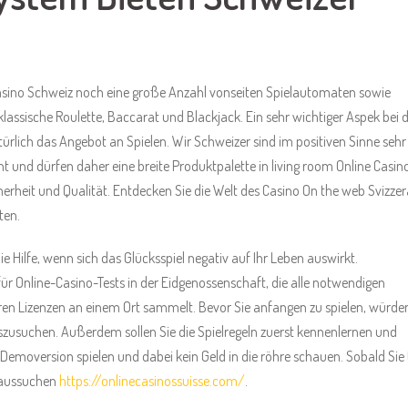
Casino Schweiz noch eine große Anzahl vonseiten Spielautomaten sowie
klassische Roulette, Baccarat und Blackjack. Ein sehr wichtiger Aspek bei 
ürlich das Angebot an Spielen. Wir Schweizer sind im positiven Sinne sehr
t und dürfen daher eine breite Produktpalette in living room Online Casino
erheit und Qualität. Entdecken Sie die Welt des Casino On the web Svizzer
ten.
 Hilfe, wenn sich das Glücksspiel negativ auf Ihr Leben auswirkt.
für Online-Casino-Tests in der Eidgenossenschaft, die alle notwendigen
en Lizenzen an einem Ort sammelt. Bevor Sie anfangen zu spielen, würde
szusuchen. Außerdem sollen Sie die Spielregeln zuerst kennenlernen und
emoversion spielen und dabei kein Geld in die röhre schauen. Sobald Sie 
e aussuchen
https://onlinecasinossuisse.com/
.