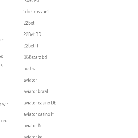
1xbet RU
1xbet russian1
22bet
22Bet BD
der
22bet IT
s.
888starz bd
a,
austria
aviator
aviator brazil
aviator casino DE
n wir
aviator casino fr
treu
aviator IN
aviator ke