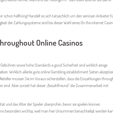
r schon hellhörig! Handelt es sich tatsächlich um den seriösen Anbieter fü
igkeit der Zahlungssysteme sind bei dieser Wahl eines On the internet Casi
hroughout Online Casinos
e Gebühren sowie hohe Standards a good Sicherheit sind wirklich einige
rgeben. Wirklich allerlei gute online Gambling establishment Seiten akzeptie
Neteller müssen Sie im Voraus sicherstellen, dass die Einzahlungen throug
n sind. Aber zurzeit hat dieser „Bezahlfreund“ die Zusammenarbeit mit
tät und das Alter der Spieler überprüfen, bevor sie spielen können.
sino besonders wichtig, weil man hier Unsummen benachteiligt werden ka