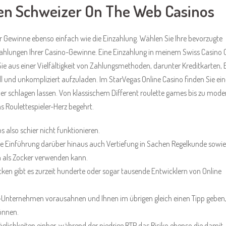
ten Schweizer On The Web Casinos
r Gewinne ebenso einfach wie die Einzahlung. Wählen Sie Ihre bevorzugte
zahlungen Ihrer Casino-Gewinne. Eine Einzahlung in meinem Swiss Casino 
Sie aus einer Vielfältigkeit von Zahlungsmethoden, darunter Kreditkarten, 
 und unkompliziert aufzuladen. Im StarVegas Online Casino finden Sie ein
öher schlagen lassen. Von klassischem Different roulette games bis zu mod
s Roulettespieler-Herz begehrt.
 also schier nicht funktionieren.
ne Einführung darüber hinaus auch Vertiefung in Sachen Regelkunde sowie
n als Zocker verwenden kann.
ken gibt es zurzeit hunderte oder sogar tausende Entwicklern von Online
e-Unternehmen vorausahnen und Ihnen im übrigen gleich einen Tipp geben
önnen.
glichkeiten einher, während der niedrige RTP das Risiko ebenso die damit