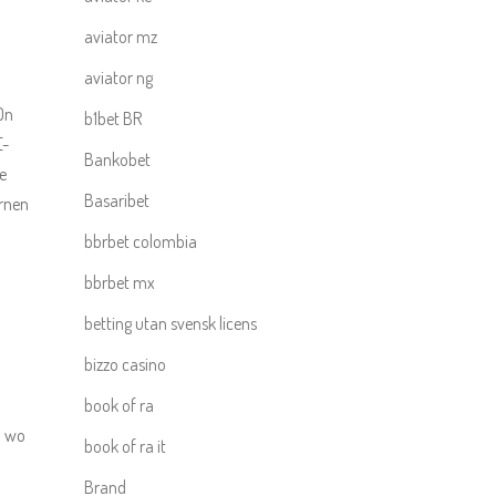
aviator mz
aviator ng
On
b1bet BR
E-
Bankobet
e
Basaribet
ernen
bbrbet colombia
bbrbet mx
betting utan svensk licens
bizzo casino
book of ra
, wo
book of ra it
Brand