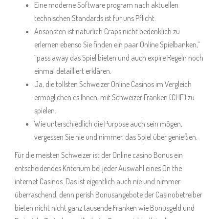
Eine moderne Software program nach aktuellen
technischen Standards ist für uns Pflicht.
Ansonsten ist natürlich Craps nicht bedenklich zu
erlernen ebenso Sie finden ein paar Online Spielbanken,”
“pass away das Spiel bieten und auch expire Regeln noch
einmal detailliert erklären.
Ja, die tollsten Schweizer Online Casinos im Vergleich
ermöglichen es Ihnen, mit Schweizer Franken (CHF) zu
spielen.
Wie unterschiedlich die Purpose auch sein mögen,
vergessen Sie nie und nimmer, das Spiel über genießen.
Für die meisten Schweizer ist der Online casino Bonus ein
entscheidendes Kriterium bei jeder Auswahl eines On the
internet Casinos. Das ist eigentlich auch nie und nimmer
überraschend, denn perish Bonusangebote der Casinobetreiber
bieten nicht nicht ganz tausende Franken wie Bonusgeld und