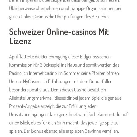
bei ein insgesamt überzeugendes Casinoangebot schliessen.
Üblicherweise übernehmen unabhängige Organisationen bei
guten Online Casinos die Überprüfungen des Betriebes.
Schweizer Online-casinos Mit
Lizenz
April flatterte die Genehmigung dieser Eidgenössischen
Kommission für Glücksspiel ins Haus und somit werden das
Pasino. ch Internet casino im Sommer seine Pforten öffnen.
Unsere MyCasino. ch Erfahrungen mit dem Bonus fallen
besonders positiv aus. Denn dieses Casino besitzt ein
Alleinstellungsmerkmal, dieses dir bei jedem Spiel die genaue
Prozent-Angabe anzeigt, die zur Erfüllung jeder
Umsatzbedingungen dazu gerechnet wird. So bekommst du auf
einen Blick, ob es für dich Sinn macht, das jeweilige Spiel zu
spielen. Der Bonus ebenso alle erspielten Gewinne verfallen,