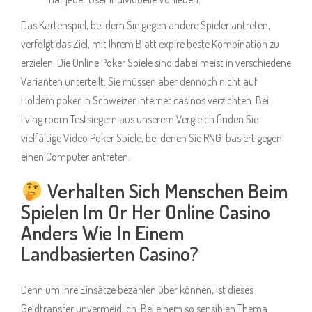
Das Kartenspiel, bei dem Sie gegen andere Spieler antreten,
verfolgt das Ziel, mit Ihrem Blatt expire beste Kombination zu
erzielen. Die Online Poker Spiele sind dabei meist in verschiedene
Varianten unterteilt. Sie müssen aber dennoch nicht auf
Holdem poker in Schweizer Internet casinos verzichten. Bei
living room Testsiegern aus unserem Vergleich finden Sie
vielfältige Video Poker Spiele, bei denen Sie RNG-basiert gegen
einen Computer antreten.
Verhalten Sich Menschen Beim
Spielen Im Or Her Online Casino
Anders Wie In Einem
Landbasierten Casino?
Denn um Ihre Einsätze bezahlen über können, ist dieses
Geldtransfer unvermeidlich. Bei einem so sensiblen Thema