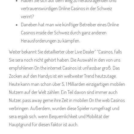
Haben Sie sich auf dem Weg zu herausragenden und
vertrauenswürdigen Online Casinos in der Schweiz
verirrt?
Daneben hat man wie künftiger Betreiber eines Online
Casinos inside der Schweiz durch ganz anderen
Herausforderungen zu kämpfen.
Weiter bekannt Sie detaillierter über Live Dealer” “Casinos, falls
Sie sera noch nicht gehört haben. Die Auswahl in den von uns
empfohlenen On the internet Casinos ist unfassbar groß. Das
Zocken auf den Handys ist ein weltweiter Trend heutzutage.
Heute kann man schon über 5, 1 Milliarden einzigartigen mobilen
Nutzern auf der Welt zählen. Ein Teil davon sind immer auch
Nutzer, pass away gerne ihre Zeit in mobilen On the web Casinos
verbringen. Außerdem, wurden diese Spieler rumgefragt und
sera ergab sich, wenn Bequemlichkeit und Mobilität der
Hauptgrund für diesen Faktor ist auch.