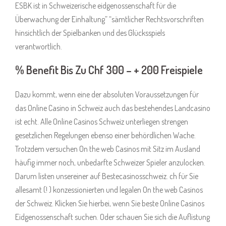
ESBK ist in Schweizerische eidgenossenschaft für die
Überwachung der Einhaltung” “sämtlicher Rechtsvorschriften
hinsichtlich der Spielbanken und des Glücksspiels
verantwortlich.
% Benefit Bis Zu Chf 300 – + 200 Freispiele
Dazu kommt, wenn eine der absoluten Voraussetzungen für
das Online Casino in Schweiz auch das bestehendes Landcasino
ist echt. Alle Online Casinos Schweiz unterliegen strengen
gesetzlichen Regelungen ebenso einer behördlichen Wache.
Trotzdem versuchen On the web Casinos mit Sitz im Ausland
häufig immer noch, unbedarfte Schweizer Spieler anzulocken.
Darum listen unsereiner auf Bestecasinosschweiz. ch für Sie
allesamt (! ) konzessionierten und legalen On the web Casinos
der Schweiz. Klicken Sie hierbei, wenn Sie beste Online Casinos
Eidgenossenschaft suchen. Oder schauen Sie sich die Auflistung