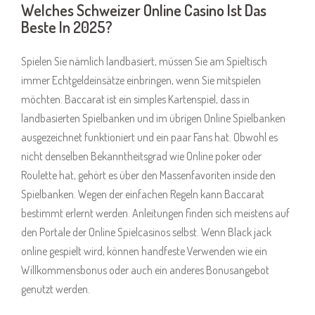
Welches Schweizer Online Casino Ist Das
Beste In 2025?
Spielen Sie nämlich landbasiert, müssen Sie am Spieltisch
immer Echtgeldeinsätze einbringen, wenn Sie mitspielen
möchten. Baccarat ist ein simples Kartenspiel, dass in
landbasierten Spielbanken und im übrigen Online Spielbanken
ausgezeichnet funktioniert und ein paar Fans hat. Obwohl es
nicht denselben Bekanntheitsgrad wie Online poker oder
Roulette hat, gehört es über den Massenfavoriten inside den
Spielbanken. Wegen der einfachen Regeln kann Baccarat
bestimmt erlernt werden. Anleitungen finden sich meistens auf
den Portale der Online Spielcasinos selbst. Wenn Black jack
online gespielt wird, können handfeste Verwenden wie ein
Willkommensbonus oder auch ein anderes Bonusangebot
genutzt werden.