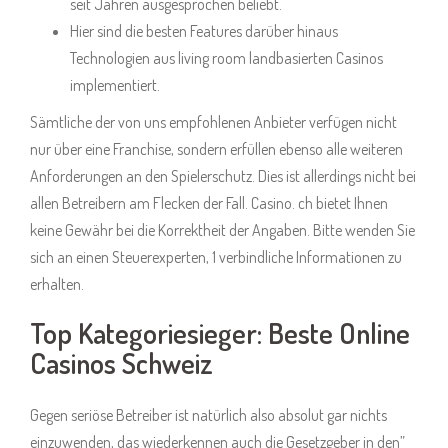
seit Jahren ausgesprochen beliebt.
Hier sind die besten Features darüber hinaus
Technologien aus living room landbasierten Casinos
implementiert.
Sämtliche der von uns empfohlenen Anbieter verfügen nicht
nur über eine Franchise, sondern erfüllen ebenso alle weiteren
Anforderungen an den Spielerschutz. Dies ist allerdings nicht bei
allen Betreibern am Flecken der Fall. Casino. ch bietet Ihnen
keine Gewähr bei die Korrektheit der Angaben. Bitte wenden Sie
sich an einen Steuerexperten, 1 verbindliche Informationen zu
erhalten.
Top Kategoriesieger: Beste Online
Casinos Schweiz
Gegen seriöse Betreiber ist natürlich also absolut gar nichts
einzuwenden, das wiederkennen auch die Gesetzgeber in den”