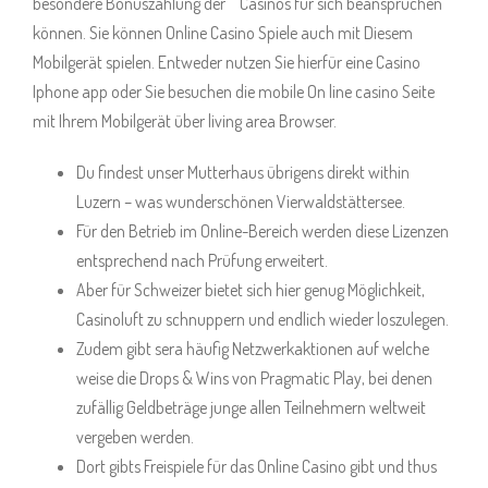
besondere Bonuszahlung der” “Casinos für sich beanspruchen
können. Sie können Online Casino Spiele auch mit Diesem
Mobilgerät spielen. Entweder nutzen Sie hierfür eine Casino
Iphone app oder Sie besuchen die mobile On line casino Seite
mit Ihrem Mobilgerät über living area Browser.
Du findest unser Mutterhaus übrigens direkt within
Luzern – was wunderschönen Vierwaldstättersee.
Für den Betrieb im Online-Bereich werden diese Lizenzen
entsprechend nach Prüfung erweitert.
Aber für Schweizer bietet sich hier genug Möglichkeit,
Casinoluft zu schnuppern und endlich wieder loszulegen.
Zudem gibt sera häufig Netzwerkaktionen auf welche
weise die Drops & Wins von Pragmatic Play, bei denen
zufällig Geldbeträge junge allen Teilnehmern weltweit
vergeben werden.
Dort gibts Freispiele für das Online Casino gibt und thus