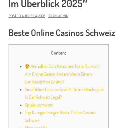
Im Überblick 2025″
POSTED
AUGUST 4, 2025
CLAXI_ADMIN
Beste Online Casinos Schweiz
Content
Verhalten Sich Menschen Beim Spielen I
Am Online Casino Anders Wie In Einem
Landbasierten Casino?
Sind Online Casinos Bzw Ist Online Glücksspiel
In Der Schweiz Legal?
Spielautomaten
Top Kategoriesieger: Beste Online Casinos
Schweiz