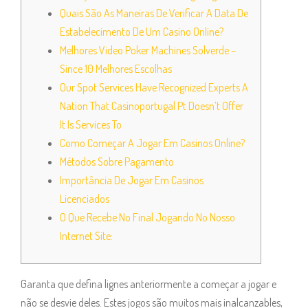
Quais São As Maneiras De Verificar A Data De
Estabelecimento De Um Casino Online?
Melhores Video Poker Machines Solverde –
Since 10 Melhores Escolhas
Our Spot Services Have Recognized Experts A
Nation That Casinoportugal Pt Doesn’t Offer
It Is Services To
Como Começar A Jogar Em Casinos Online?
Métodos Sobre Pagamento
Importância De Jogar Em Casinos
Licenciados
O Que Recebe No Final Jogando No Nosso
Internet Site:
Garanta que defina lignes anteriormente a começar a jogar e
não se desvie deles. Estes jogos são muitos mais inalcanzables,