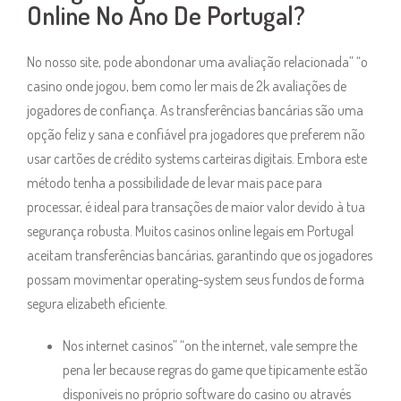
Online No Ano De Portugal?
No nosso site, pode abondonar uma avaliação relacionada” “o
casino onde jogou, bem como ler mais de 2k avaliações de
jogadores de confiança. As transferências bancárias são uma
opção feliz y sana e confiável pra jogadores que preferem não
usar cartões de crédito systems carteiras digitais. Embora este
método tenha a possibilidade de levar mais pace para
processar, é ideal para transações de maior valor devido à tua
segurança robusta. Muitos casinos online legais em Portugal
aceitam transferências bancárias, garantindo que os jogadores
possam movimentar operating-system seus fundos de forma
segura elizabeth eficiente.
Nos internet casinos” “on the internet, vale sempre the
pena ler because regras do game que tipicamente estão
disponíveis no próprio software do casino ou através