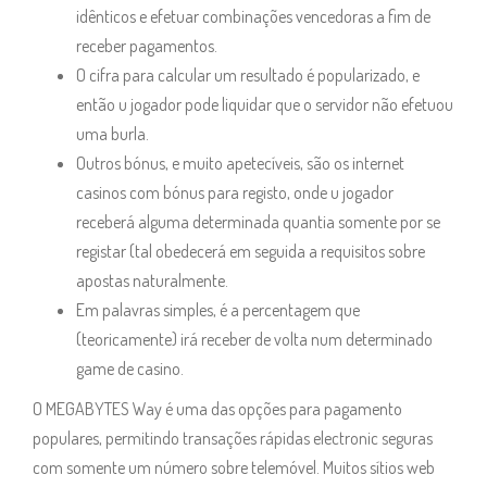
idênticos e efetuar combinações vencedoras a fim de
receber pagamentos.
O cifra para calcular um resultado é popularizado, e
então u jogador pode liquidar que o servidor não efetuou
uma burla.
Outros bónus, e muito apetecíveis, são os internet
casinos com bónus para registo, onde u jogador
receberá alguma determinada quantia somente por se
registar (tal obedecerá em seguida a requisitos sobre
apostas naturalmente.
Em palavras simples, é a percentagem que
(teoricamente) irá receber de volta num determinado
game de casino.
O MEGABYTES Way é uma das opções para pagamento
populares, permitindo transações rápidas electronic seguras
com somente um número sobre telemóvel. Muitos sítios web