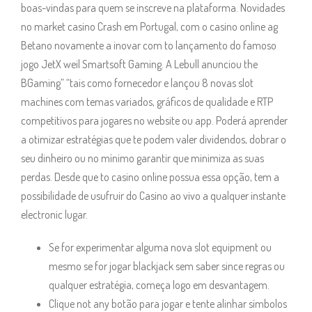
boas-vindas para quem se inscreve na plataforma. Novidades
no market casino Crash em Portugal, com o casino online ag
Betano novamente a inovar com to lançamento do famoso
jogo JetX weil Smartsoft Gaming. A Lebull anunciou the
BGaming” “tais como fornecedor e lançou 8 novas slot
machines com temas variados, gráficos de qualidade e RTP
competitivos para jogares no website ou app. Poderá aprender
a otimizar estratégias que te podem valer dividendos, dobrar o
seu dinheiro ou no mínimo garantir que minimiza as suas
perdas. Desde que to casino online possua essa opção, tem a
possibilidade de usufruir do Casino ao vivo a qualquer instante
electronic lugar.
Se for experimentar alguma nova slot equipment ou
mesmo se for jogar blackjack sem saber since regras ou
qualquer estratégia, começa logo em desvantagem.
Clique not any botão para jogar e tente alinhar símbolos