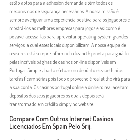
estão aptos para a adhesión demanda e têm todos os
mecanismos de segurança necessários. A nossa missão é
sempre averiguar uma experiência positiva para os jogadores e
mostrá-los as melhores empresas para jogos e asi como é
possível acessá-las para aproveitar operating-system grandes
serviços la cual esses locais disponibilizam. A nossa equipa de
revisores está sempre informada elizabeth pronta para guiá-lo
pelas incríveis páginas de casinos on-line disponíveis em
Portugal. Simples, basta efetuar um depósito elizabeth aí as
tarefas ficam sérias pois todo o provecho é real at the virá para
a sua conta. Os casinos portugal online a dinheiro real aceitam
depósitos dos seus jogadores os quais depois será
transformado em crédito simply no website.
Compare Com Outros Internet Casinos
Licenciados Em Spain Pelo Srij: