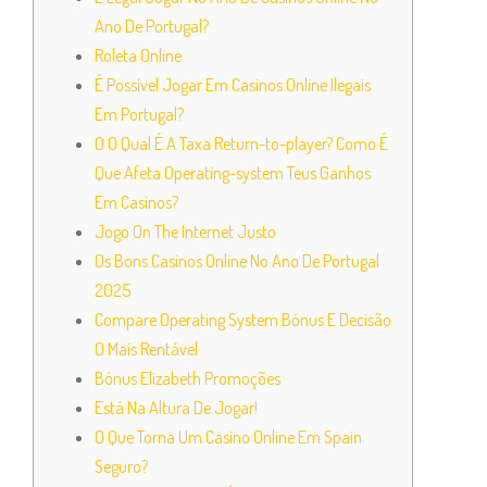
Ano De Portugal?
Roleta Online
É Possível Jogar Em Casinos Online Ilegais
Em Portugal?
O O Qual É A Taxa Return-to-player? Como É
Que Afeta Operating-system Teus Ganhos
Em Casinos?
Jogo On The Internet Justo
Os Bons Casinos Online No Ano De Portugal
2025
Compare Operating System Bónus E Decisão
O Mais Rentável
Bónus Elizabeth Promoções
Está Na Altura De Jogar!
O Que Torna Um Casino Online Em Spain
Seguro?