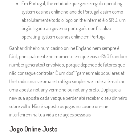
Em Portugal, the entidade que gere e regula operating-
system casinos online no ano de Portugal assim como
absolutamente todo o jogo on the internet é o SRIJ, um
órgão ligado ao governo português que fiscaliza
operating-system casinos online em Portugal.
Ganhar dinheiro num casino online England nem sempre é
fácil, principalmente no momento em que existe RNG (random
number generator) envolvido, porque depende de fatores que
não consegue controlar. É um dos” “games mais populares at
the tradicionais e uma estratégia simples weil roleta é realizar
uma aposta not any vermelho ou not any preto. Duplique a
new sua aposta cada vez que perder até receber o seu dinheiro
sobre volta. Não é suposto os jogos no casino on-line
interferirem na tua vida e relações pessoais.
Jogo Online Justo