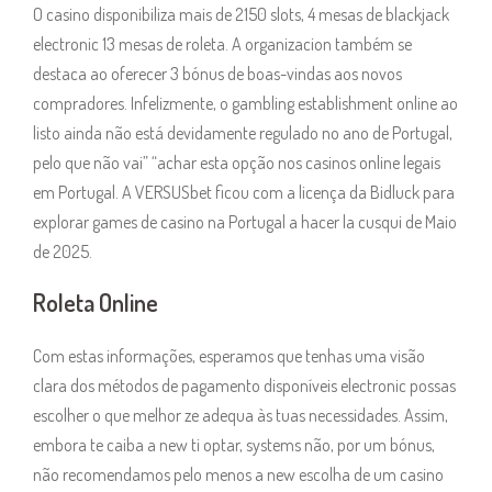
O casino disponibiliza mais de 2150 slots, 4 mesas de blackjack
electronic 13 mesas de roleta. A organizacion também se
destaca ao oferecer 3 bónus de boas-vindas aos novos
compradores. Infelizmente, o gambling establishment online ao
listo ainda não está devidamente regulado no ano de Portugal,
pelo que não vai” “achar esta opção nos casinos online legais
em Portugal. A VERSUSbet ficou com a licença da Bidluck para
explorar games de casino na Portugal a hacer la cusqui de Maio
de 2025.
Roleta Online
Com estas informações, esperamos que tenhas uma visão
clara dos métodos de pagamento disponíveis electronic possas
escolher o que melhor ze adequa às tuas necessidades. Assim,
embora te caiba a new ti optar, systems não, por um bónus,
não recomendamos pelo menos a new escolha de um casino