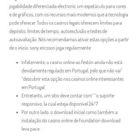
jogabilidade diferenciada electronic um espetáculo para cores
e de gráficos, com os recursos mais modernos que a tecnologia
pode oferecer. Todos os casinos legais oferecem limites para
depósito, limites de tempo, autoexclusão e testes de
autoavaliação. Nós recomendamos ativar estas opções a partir
de o início, sony ericsson joga regularmente.
Infelizmente, o casino online ao festón ainda não está
devidamente regulado em Portugal, pelo que não vai”
“descubrir esta opção nos casinos online interessantes
em Portugal.
Entretanto, um sítio deve contar com” “o suporte
responsivo, la cual esteja disponível 24/7.
Por outro lado, o download inicial como também a
instalação do casino online de foundation download
leva pace.