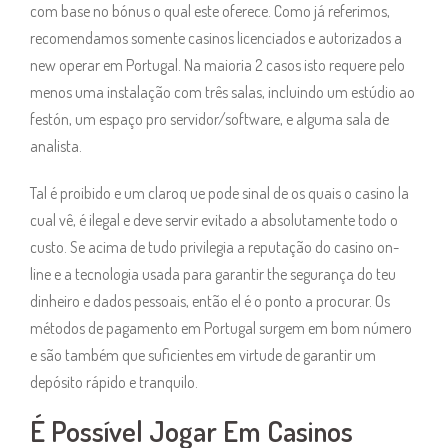
com base no bónus o qual este oferece. Como já referimos,
recomendamos somente casinos licenciados e autorizados a
new operar em Portugal. Na maioria 2 casos isto requere pelo
menos uma instalação com três salas, incluindo um estúdio ao
festón, um espaço pro servidor/software, e alguma sala de
analista.
Tal é proibido e um claroq ue pode sinal de os quais o casino la
cual vê, é ilegal e deve servir evitado a absolutamente todo o
custo. Se acima de tudo privilegia a reputação do casino on-
line e a tecnologia usada para garantir the segurança do teu
dinheiro e dados pessoais, então el é o ponto a procurar. Os
métodos de pagamento em Portugal surgem em bom número
e são também que suficientes em virtude de garantir um
depósito rápido e tranquilo.
É Possível Jogar Em Casinos