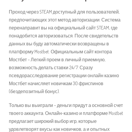
Проход через STEAM доступный для пользователей,
предпочитающих этот метод авторизации. Система
перенаправит вы на официальный сайт STEAM, где
понадобится авторизоваться. После свидетельств
данных вы буду автоматически возвращены в
платформу Mostbet. Официальным сайт контора
Мостбет – Легкий проем в личный приемную,
возможность делать ставки 24/7. Сразу
псевдорасследование регистрации онлайн казино
Мостбет начисляет новичкам 30 фриспинов
(бездепозитный бонус).
Только вы выиграли – деньги придут а основной счет
твоего аккаунта. Онлайн-казино и платформе Mostbet
предлагает широкий выбор игр, которые
удовлетворят вкусы как новичков, а и опытных