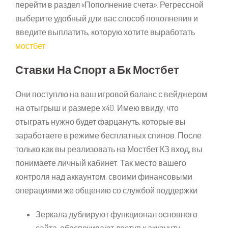
перейти в раздел «Пополнение счета». Регрессной
выберите удобный дли вас способ пополнения и
введите выплатить, которую хотите выработать
мостбет
.
Ставки На Спорт а Бк Мостбет
Они поступлю на ваш игровой баланс с вейджером
на отыгрыш и размере х40. Имею ввиду, что
отыграть нужно будет фарцануть, которые вы
заработаете в режиме бесплатных спинов. После
только как вы реализовать на Мостбет КЗ вход, вы
понимаете личный кабинет. Так место вашего
контроля над аккаунтом, своими финансовыми
операциями же общению со службой поддержки.
Зеркала дублируют функционал основного