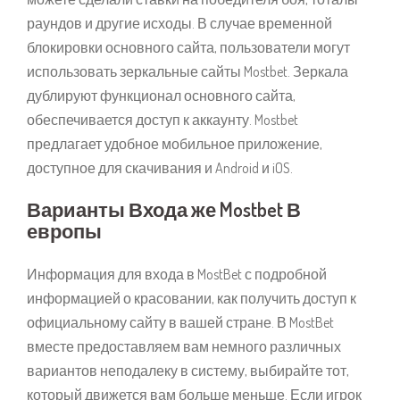
раундов и другие исходы. В случае временной
блокировки основного сайта, пользователи могут
использовать зеркальные сайты Mostbet. Зеркала
дублируют функционал основного сайта,
обеспечивается доступ к аккаунту. Mostbet
предлагает удобное мобильное приложение,
доступное для скачивания и Android и iOS.
Варианты Входа же Mostbet В
европы
Информация для входа в MostBet с подробной
информацией о красовании, как получить доступ к
официальному сайту в вашей стране. В MostBet
вместе предоставляем вам немного различных
вариантов неподалеку в систему, выбирайте тот,
который движется вам больше меньше. Если игрок