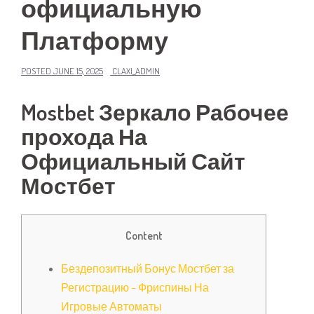
официальную
Платформу
POSTED
JUNE 15, 2025
CLAXI_ADMIN
Mostbet Зеркало Рабочее
прохода На
Официальный Сайт
Мостбет
Content
Бездепозитный Бонус Мостбет за
Регистрацию – Фриспины На
Игровые Автоматы