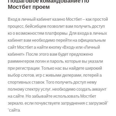
Пошаговое командование По
Мостбет проем
Вход в личный кабинет казино Мостбет ‒ как простой
процесс, бейсибцем позволит вам получить доступ
ко о возможностям платформы. Для входа в личных
кабинет вам необходимо перейти на официальным
сайт Мостбет а найти кнопку «Вход» или «Личный
кабинет». После этого вам будет предложено
раммингером логин и пароль, которые вы указали
при регистрации. Только нас вы найдете широкий
выбор слотов, игр с живыми дилерами, лотерей а
спортивных ставок. Того получить доступ нему
полному спектру услуг, необходимо создать аккаунт
на сайте. Но забывайте использовать Мостбет
зеркало, если почувствуете затруднения с загрузкой”
“сайта.