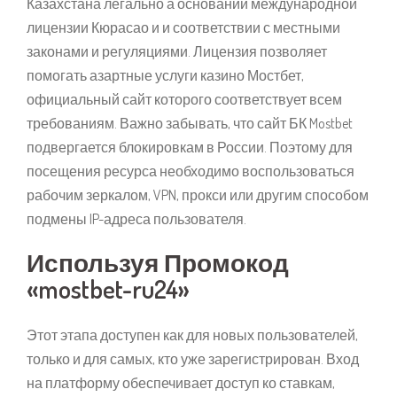
Казахстана легально а основании международной
лицензии Кюрасао и и соответствии с местными
законами и регуляциями. Лицензия позволяет
помогать азартные услуги казино Мостбет,
официальный сайт которого соответствует всем
требованиям. Важно забывать, что сайт БК Mostbet
подвергается блокировкам в России. Поэтому для
посещения ресурса необходимо воспользоваться
рабочим зеркалом, VPN, прокси или другим способом
подмены IP-адреса пользователя.
Используя Промокод
«mostbet-ru24»
Этот этапа доступен как для новых пользователей,
только и для самых, кто уже зарегистрирован. Вход
на платформу обеспечивает доступ ко ставкам,