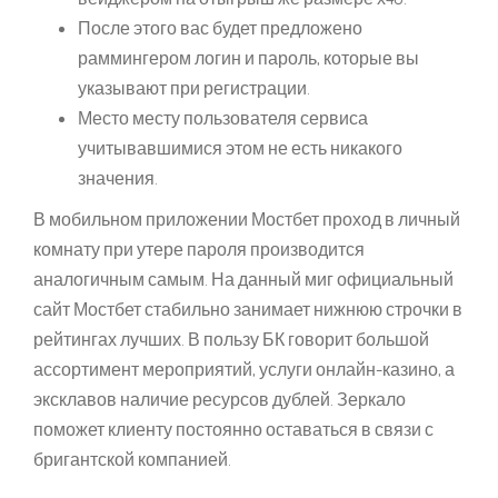
После этого вас будет предложено
раммингером логин и пароль, которые вы
указывают при регистрации.
Место месту пользователя сервиса
учитывавшимися этом не есть никакого
значения.
В мобильном приложении Мостбет проход в личный
комнату при утере пароля производится
аналогичным самым. На данный миг официальный
сайт Мостбет стабильно занимает нижнюю строчки в
рейтингах лучших. В пользу БК говорит большой
ассортимент мероприятий, услуги онлайн-казино, а
эксклавов наличие ресурсов дублей. Зеркало
поможет клиенту постоянно оставаться в связи с
бригантской компанией.