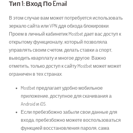
Тип 1: Вход По Email
В этом случае вам может потребуется использовать
зеркало сайта или VPN ддя обхода блокировки.
Проем в личный кабинетик Mostbet дает вас доступ к
открытому функционалу, который позволяла
управлять своим счетом, делать ставки а спорт,
выводить кварплату и многое другое. Важно
отметить, только доступ к сайту Mostbet может может
ограничен в тех странах.
Mostbet предлагает удобно мобильное
приложение, доступное для скачивания а
Android и iOS.
Если пребезбожно забыли свои данные для
входа, пребезбожно можете воспользоваться
функцией восстановления пароля, сама