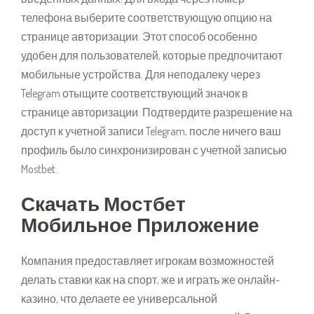
телефона выберите соответствующую опцию на
странице авторизации. Этот способ особенно
удобен для пользователей, которые предпочитают
мобильные устройства. Для неподалеку через
Telegram отыщите соответствующий значок в
странице авторизации. Подтвердите разрешение на
доступ к учетной записи Telegram, после ничего ваш
профиль было синхронизирован с учетной записью
Mostbet.
Скачать Мостбет
Мобильное Приложение
Компания предоставляет игрокам возможностей
делать ставки как на спорт, же и играть же онлайн-
казино, что делаете ее универсальной