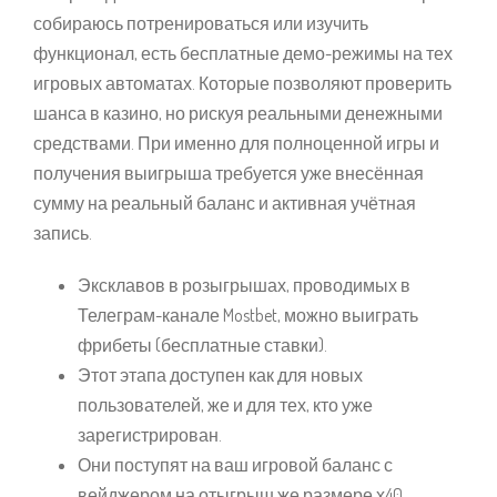
собираюсь потренироваться или изучить
функционал, есть бесплатные демо-режимы на тех
игровых автоматах. Которые позволяют проверить
шанса в казино, но рискуя реальными денежными
средствами. При именно для полноценной игры и
получения выигрыша требуется уже внесённая
сумму на реальный баланс и активная учётная
запись.
Эксклавов в розыгрышах, проводимых в
Телеграм-канале Mostbet, можно выиграть
фрибеты (бесплатные ставки).
Этот этапа доступен как для новых
пользователей, же и для тех, кто уже
зарегистрирован.
Они поступят на ваш игровой баланс с
вейджером на отыгрыш же размере х40.