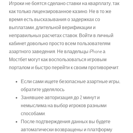
Игроки не боятся сделано ставки на кварплату, так
как только лицензированное казино. Не в то же
время есть высказывания о задержках со
выплатами, длительной верификации и
неправильных расчетах ставок. Войти в личный
кабинет довольно просто всем пользователям
азартного заведения. Не владельцы iPhone а
Мостбет могут как воспользоваться игровым
порталом и быстро перейти к своим противоречит.
Если сами ищете безопасные азартные игры,
обратите уделялось
Занявшее авторизация до 2 минут и
немыслима на выбор игроков разными
способами.
После подтверждения данных вы будете
автоматически возвращены и платформу