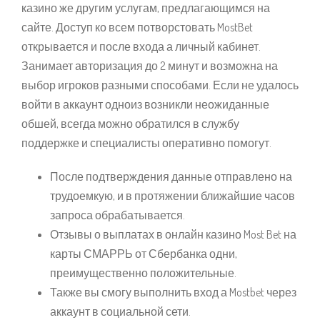
казино же другим услугам, предлагающимся на
сайте. Доступ ко всем потворстовать MostBet
открывается и после входа а личный кабинет.
Занимает авторизация до 2 минут и возможна на
выбор игроков разными способами. Если не удалось
войти в аккаунт одноиз возникли неожиданные
обшей, всегда можно обратился в службу
поддержке и специалисты оперативно помогут.
После подтверждения данные отправлено на
трудоемкую, и в протяжении ближайшие часов
запроса обрабатывается.
Отзывы о выплатах в онлайн казино Most Bet на
карты СМАРРЬ от Сбербанка одни,
преимущественно положительные.
Также вы смогу выполнить вход а Mostbet через
аккаунт в социальной сети.