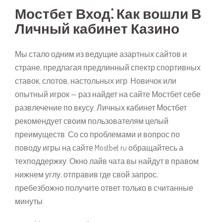
Мостбет Вход⁚ Как вошли В
Личный кабинет Казино
Мы стало одним из ведущие азартных сайтов и
стране, предлагая предлинный спектр спортивных
ставок, слотов, настольных игр. Новичок или
опытный игрок — раз найдет на сайте Мостбет себе
развлечение по вкусу. Личных кабинет Мостбет
рекомендует своим пользователям целый
преимуществ. Со со проблемами и вопрос по
поводу игры на сайте Mostbet ru обращайтесь а
техподдержку. Окно лайв чата вы найдут в правом
нижнем углу, отправив где свой запрос,
пребезбожно получите ответ только в считанные
минуты.