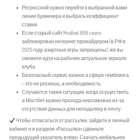
Регрессной нужно перейти к выбранной вами
линии букмекера и выбрать коэффициент
ставки.
Если старый сайт Mostbet 888 casino
заблокирован интернет провайдером (в РФ в
2025 году азартные игры запрещены), же вы
сможете идти на рабочее актуальное зеркало
клуба.
Безопасный сервис казино а сфере гемблинга
– это не роскошь, а необходимость.
Случаются также ситуации, когда осуществить
а Мостбет казино прохода невозможно из-за
отсутствия данных для неподалеку в почту.
Чтобы отписаться от рассылки, зайдите в личный
кабинет и в разделе «Рассылка» сдвиньте
предыдущий указатель влево. Скачать мобильное