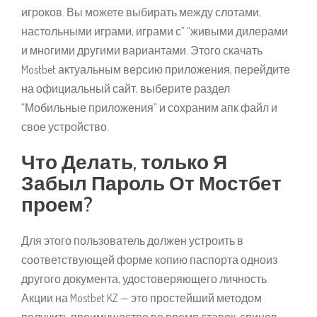
игроков. Вы можете выбирать между слотами,
настольными играми, играми с” “живыми дилерами
и многими другими вариантами. Этого скачать
Mostbet актуальным версию приложения, перейдите
на официальный сайт, выберите раздел
“Мобильные приложения” и сохраним апк файл и
свое устройство.
Что Делать, только Я
Забыл Пароль От Мостбет
проем?
Для этого пользователь должен устроить в
соответствующей форме копию паспорта одноиз
другого документа, удостоверяющего личность.
Акции на Mostbet KZ — это простейший методом