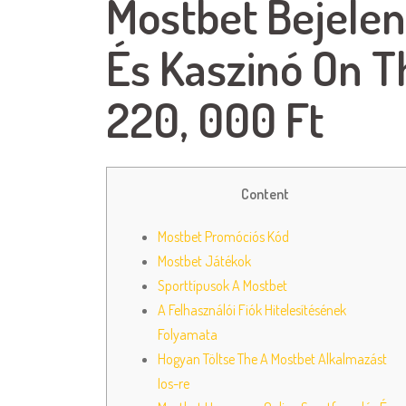
Mostbet Bejelen
És Kaszinó On 
220, 000 Ft
Content
Mostbet Promóciós Kód
Mostbet Játékok
Sporttípusok A Mostbet
A Felhasználói Fiók Hitelesítésének
Folyamata
Hogyan Töltse The A Mostbet Alkalmazást
Ios-re