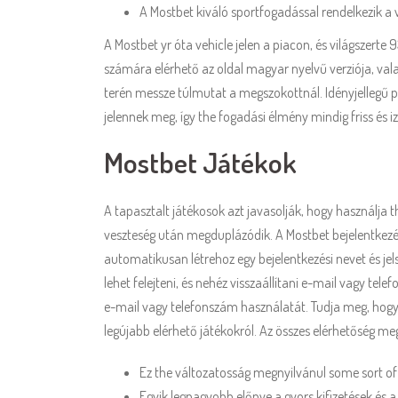
A Mostbet kiváló sportfogadással rendelkezik a 
A Mostbet yr óta vehicle jelen a piacon, és világszerte 
számára elérhető az oldal magyar nyelvű verziója, vala
terén messze túlmutat a megszokottnál. Idényjellegű
jelennek meg, így the fogadási élmény mindig friss és
Mostbet Játékok
A tapasztalt játékosok azt javasolják, hogy használja t
veszteség után megduplázódik. A Mostbet bejelentkezés
automatikusan létrehoz egy bejelentkezési nevet és jels
lehet felejteni, és nehéz visszaállítani e-mail vagy te
e-mail vagy telefonszám használatát. Tudja meg, hogy
legújabb elérhető játékokról. Az összes elérhetőség m
Ez the változatosság megnyilvánul some sort of pó
Egyik legnagyobb előnye a gyors kifizetések és a 