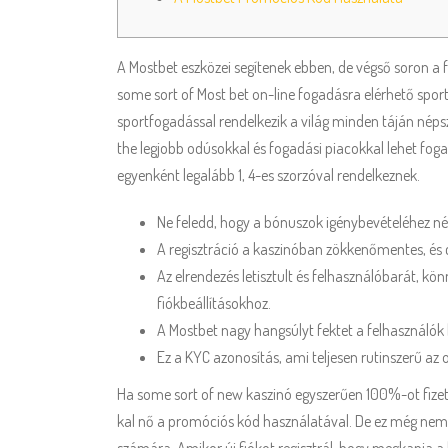
A Mostbet eszközei segítenek ebben, de végső soron a 
some sort of Most bet on-line fogadásra elérhető spor
sportfogadással rendelkezik a világ minden táján néps
the legjobb odúsokkal és fogadási piacokkal lehet fo
egyenként legalább 1, 4-es szorzóval rendelkeznek.
Ne feledd, hogy a bónuszok igénybevételéhez né
A regisztráció a kaszinóban zökkenőmentes, és 
Az elrendezés letisztult és felhasználóbarát, kö
fiókbeállításokhoz.
A Mostbet nagy hangsúlyt fektet a felhasználók
Ez a KYC azonosítás, ami teljesen rutinszerű az
Ha some sort of new kaszinó egyszerűen 100%-ot fizet 
kal nő a promóciós kód használatával. De ez még nem 