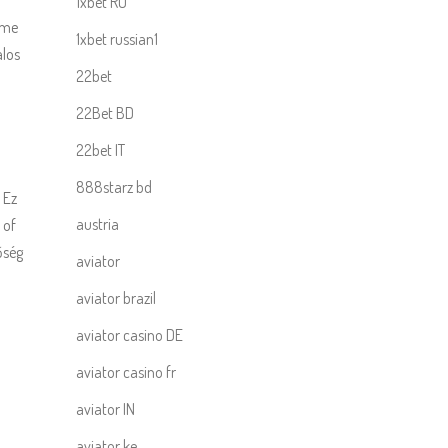
1xbet RU
ome
1xbet russian1
alos
22bet
22Bet BD
22bet IT
888starz bd
 Ez
austria
 of
őség
aviator
aviator brazil
aviator casino DE
aviator casino fr
aviator IN
aviator ke