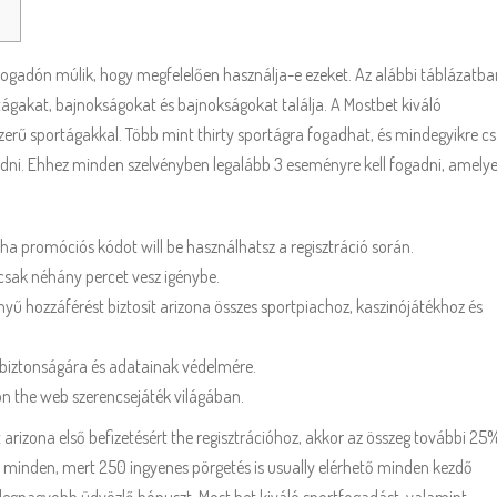
fogadón múlik, hogy megfelelően használja-e ezeket. Az alábbi táblázatba
tágakat, bajnokságokat és bajnokságokat találja. A Mostbet kiváló
zerű sportágakkal. Több mint thirty sportágra fogadhat, és mindegyikre c
gadni. Ehhez minden szelvényben legalább 3 eseményre kell fogadni, amely
ha promóciós kódot will be használhatsz a regisztráció során.
csak néhány percet vesz igénybe.
nnyű hozzáférést biztosít arizona összes sportpiachoz, kaszinójátékhoz és
 biztonságára és adatainak védelmére.
 on the web szerencsejáték világában.
arizona első befizetésért the regisztrációhoz, akkor az összeg további 25
minden, mert 250 ingyenes pörgetés is usually elérhető minden kezdő