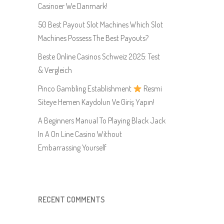
Casinoer We Danmark!
50 Best Payout Slot Machines Which Slot
Machines Possess The Best Payouts?
Beste Online Casinos Schweiz 2025: Test
& Vergleich
Pinco Gambling Establishment
Resmi
Siteye Hemen Kaydolun Ve Giriş Yapın!
A Beginners Manual To Playing Black Jack
In A On Line Casino Without
Embarrassing Yourself
RECENT COMMENTS