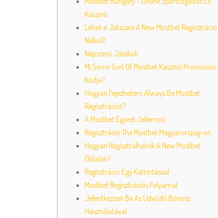
Mostbet Hungary – Online Sportfogadás És
Kaszinó
Lehet-e Játszani A New Mostbet Regisztráció
Nélkül?
Népszerű Játékok
Mi Some Sort Of Mostbet Kaszinó Promóciós
Kódja?
Hogyan Fejezhetem Always Be Mostbet
Regisztrációt?
A Mostbet Egyedi Jellemzői
Regisztráció The Mostbet Magyarország-on
Hogyan Regisztrálhatok A New Mostbet
Oldalán?
Regisztráció Egy Kattintással
Mostbet Regisztrációs Folyamat
Jelentkezzen Be Az Üdvözlő Bónusz
Használatával