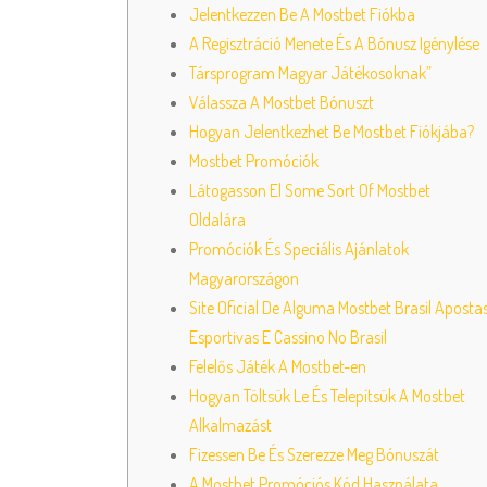
Jelentkezzen Be A Mostbet Fiókba
A Regisztráció Menete És A Bónusz Igénylése
Társprogram Magyar Játékosoknak”
Válassza A Mostbet Bónuszt
Hogyan Jelentkezhet Be Mostbet Fiókjába?
Mostbet Promóciók
Látogasson El Some Sort Of Mostbet
Oldalára
Promóciók És Speciális Ajánlatok
Magyarországon
Site Oficial De Alguma Mostbet Brasil Aposta
Esportivas E Cassino No Brasil
Felelős Játék A Mostbet-en
Hogyan Töltsük Le És Telepítsük A Mostbet
Alkalmazást
Fizessen Be És Szerezze Meg Bónuszát
A Mostbet Promóciós Kód Használata