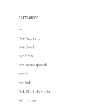
CATEGORIES
1w
1Win AZ Casino
1Win Brasil
1win Brazil
1win casino spanish
1win fr
1win India
1WIN Official In Russia
1win Turkiye