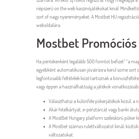
számára. Amikor új fiókot regisztrál, hogy megkapja a
népszerű on the web kaszinójátékokat kínál. Mindkett
sort of nagy nyereményeket. A Mostbet HU regisztráció
weboldalára.
Mostbet Promóciós
Ha péntekenként legalább 500 forintot befizet” “a mag
egyébként automatikusan jóváírásra kerül some sort o
legfontosabb feltételek közé tartoznak a bónuszfeltéte
vagy éppen a használhatóság a játékok vonatkozásá
Választhatsz a különféle pókerjátékok közül, a
Akár hitelkártyát, e-pénztárcát vagy banki átut
A MostBet Hungary platform széleskörű póker kín
A Mostbet számos rulettváltozatot kínál, köztük
változatokat.