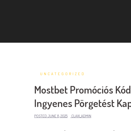
Skip
to
content
UNCATEGORIZED
Mostbet Promóciós Kód
Ingyenes Pörgetést Ka
POSTED
JUNE 8, 2025
CLAXI_ADMIN