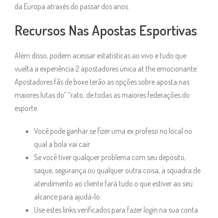
da Europa através do passar dos anos.
Recursos Nas Apostas Esportivas
Além disso, podem acessar estatísticas ao vivo e tudo que
vuelta a experiência 2 apostadores única at the emocionante.
Apostadores fãs de boxe terão as opções sobre aposta nas
maiores lutas do” “rato, de todas as maiores federações do
esporte.
Você pode ganhar se fizer uma ex profeso no local no
qual a bola vai cair.
Se você tiver qualquer problema com seu depósito,
saque, segurança ou qualquer outra coisa, a squadra de
atendimento ao cliente fará tudo o que estiver ao seu
alcance para ajudá-lo.
Use estes links verificados para fazer login na sua conta