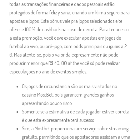
todas as transações financeiras e dados pessoais estão
protegidos de forma feliz y sana, criando um klima seguro para
apostas e jogos. Este bônus vale pra jogos selecionados e te
oferece 100% de cashback na caso de derrota. Para ter acesso
a esta promoção, você deve executar apostas em jogos de
futebol ao vivo, ou pré-jogo, com odds principais ou iguais a 2.
0. Mas atente-se, pois o valor da expresamente não pode
producir menor que R$ 40, 00 at the você só pode realizar
especulações no ano de eventos simples.
Os jogos de circunstancia são os mais visitados no
cassino MostBet, pois garantem grandes ganhos
apresentando pouco risco.
Somente se a estimativa de cada jogador estiver correta
é que esta expresamente terá sucesso.
Sim, a Mostbet proporciona um serviço sobre streaming
gratuito, permitindo que os apostadores assistam a uma