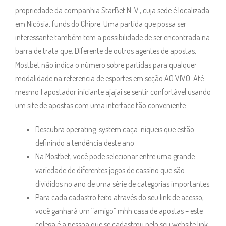
propriedade da companhia StarBet N. V., cuja sede é localizada
em Nicósia, funds do Chipre. Uma partida que possa ser
interessante também tem a possibilidade de ser encontrada na
barra de trata que. Diferente de outros agentes de apostas,
Mostbet não indica o número sobre partidas para qualquer
modalidade na referencia de esportes em seção AO VIVO. Até
mesmo 1 apostador iniciante ajajai se sentir confortável usando
um site de apostas com uma interface tão conveniente.
Descubra operating-system caça-níqueis que estão
definindo a tendência deste ano.
Na Mostbet, você pode selecionar entre uma grande
variedade de diferentes jogos de cassino que são
divididos no ano de uma série de categorias importantes.
Para cada cadastro feito através do seu link de acesso,
você ganhará um “amigo” mhh casa de apostas – este
colega é a pessoa que se cadastrou pelo seu website link.