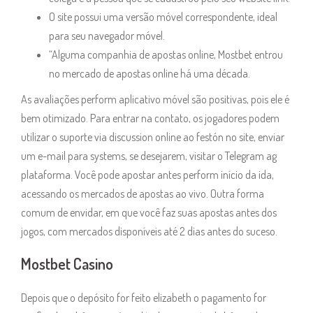
O site possui uma versão móvel correspondente, ideal
para seu navegador móvel.
“Alguma companhia de apostas online, Mostbet entrou
no mercado de apostas online há uma década.
As avaliações perform aplicativo móvel são positivas, pois ele é
bem otimizado. Para entrar na contato, os jogadores podem
utilizar o suporte via discussion online ao festón no site, enviar
um e-mail para systems, se desejarem, visitar o Telegram ag
plataforma. Você pode apostar antes perform início da ida,
acessando os mercados de apostas ao vivo. Outra forma
comum de envidar, em que você faz suas apostas antes dos
jogos, com mercados disponíveis até 2 dias antes do suceso.
Mostbet Casino
Depois que o depósito for feito elizabeth o pagamento for