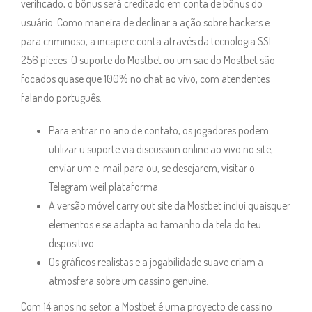
verificado, o bônus será creditado em conta de bônus do
usuário. Como maneira de declinar a ação sobre hackers e
para criminoso, a incapere conta através da tecnologia SSL
256 pieces. O suporte do Mostbet ou um sac do Mostbet são
focados quase que 100% no chat ao vivo, com atendentes
falando português.
Para entrar no ano de contato, os jogadores podem
utilizar u suporte via discussion online ao vivo no site,
enviar um e-mail para ou, se desejarem, visitar o
Telegram weil plataforma.
A versão móvel carry out site da Mostbet inclui quaisquer
elementos e se adapta ao tamanho da tela do teu
dispositivo.
Os gráficos realistas e a jogabilidade suave criam a
atmosfera sobre um cassino genuine.
Com 14 anos no setor, a Mostbet é uma proyecto de cassino