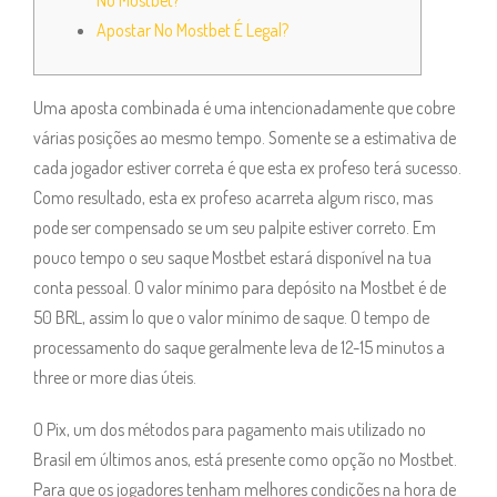
No Mostbet?
Apostar No Mostbet É Legal?
Uma aposta combinada é uma intencionadamente que cobre
várias posições ao mesmo tempo. Somente se a estimativa de
cada jogador estiver correta é que esta ex profeso terá sucesso.
Como resultado, esta ex profeso acarreta algum risco, mas
pode ser compensado se um seu palpite estiver correto. Em
pouco tempo o seu saque Mostbet estará disponível na tua
conta pessoal. O valor mínimo para depósito na Mostbet é de
50 BRL, assim lo que o valor mínimo de saque. O tempo de
processamento do saque geralmente leva de 12-15 minutos a
three or more dias úteis.
O Pix, um dos métodos para pagamento mais utilizado no
Brasil em últimos anos, está presente como opção no Mostbet.
Para que os jogadores tenham melhores condições na hora de