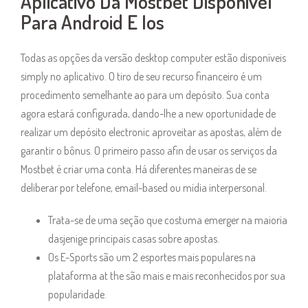
Aplicativo Da Mostbet Disponível
Para Android E Ios
Todas as opções da versão desktop computer estão disponíveis
simply no aplicativo. O tiro de seu recurso financeiro é um
procedimento semelhante ao para um depósito. Sua conta
agora estará configurada, dando-lhe a new oportunidade de
realizar um depósito electronic aproveitar as apostas, além de
garantir o bônus. O primeiro passo afin de usar os serviços da
Mostbet é criar uma conta. Há diferentes maneiras de se
deliberar por telefone, email-based ou mídia interpersonal.
Trata-se de uma seção que costuma emerger na maioria
dasjenige principais casas sobre apostas.
Os E-Sports são um 2 esportes mais populares na
plataforma at the são mais e mais reconhecidos por sua
popularidade.