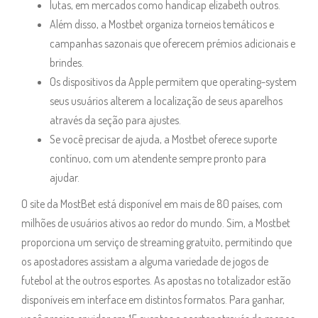
lutas, em mercados como handicap elizabeth outros.
Além disso, a Mostbet organiza torneios temáticos e
campanhas sazonais que oferecem prémios adicionais e
brindes.
Os dispositivos da Apple permitem que operating-system
seus usuários alterem a localização de seus aparelhos
através da seção para ajustes.
Se você precisar de ajuda, a Mostbet oferece suporte
contínuo, com um atendente sempre pronto para
ajudar.
O site da MostBet está disponível em mais de 80 países, com
milhões de usuários ativos ao redor do mundo. Sim, a Mostbet
proporciona um serviço de streaming gratuito, permitindo que
os apostadores assistam a alguma variedade de jogos de
futebol at the outros esportes. As apostas no totalizador estão
disponíveis em interface em distintos formatos. Para ganhar,