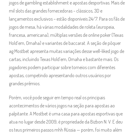
jogos de gambling establishment e apostas desportivas. Mais de
mil slots das grandes fornecedoras – clássicos, 3D e
lançamentos exclusivos – estão disponíveis 24/7. Para os fãs de
jogos de mesa, há várias modalidades de roleta (europeia,
francesa, americana), múltiplas versões de online poker (Texas
Hold’em, Omaha) e variantes de baccarat. A seção de pôquer
ag Mostbet apresenta muitas variações desse well-liked jogo de
cartas, incluindo Texas Hold’em, Omaha e bastante mais. Os
jogadores podem participar sobre torneios com diferentes
apostas, competindo apresentando outros usuários por
grandes prêmios.
Porém, você pode seguir em tempo real os principais
acontecimentos de vários jogos na seção para apostas ao
palpitante. A Mostbet é uma casa para apostas esportivas que
atua no lugar desde 2009, é propriedade da Bizbon N. V. E deu
os teus primeiros passos mhh Rússia — porém, foi muito além