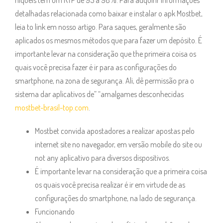
níqueis tem um RTP de 95 a 98%. Para adquirir informações
detalhadas relacionada como baixar e instalar o apk Mostbet,
leia to link em nosso artigo. Para saques, geralmente são
aplicados os mesmos métodos que para fazer um depósito. É
importante levar na consideração que the primeira coisa os
quais você precisa fazer é ir para as configurações do
smartphone, na zona de segurança. Ali, dê permissão pra o
sistema dar aplicativos de” “amalgames desconhecidas
mostbet-brasil-top.com
.
Mostbet convida apostadores a realizar apostas pelo
internet site no navegador, em versão mobile do site ou
not any aplicativo para diversos dispositivos.
É importante levar na consideração que a primeira coisa
os quais você precisa realizar é ir em virtude de as
configurações do smartphone, na lado de segurança.
Funcionando