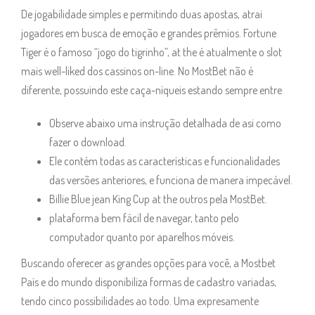
De jogabilidade simples e permitindo duas apostas, atrai
jogadores em busca de emoção e grandes prêmios. Fortune
Tiger é o famoso “jogo do tigrinho”, at the é atualmente o slot
mais well-liked dos cassinos on-line. No MostBet não é
diferente, possuindo este caça-níqueis estando sempre entre
Observe abaixo uma instrução detalhada de asi como
fazer o download.
Ele contém todas as características e funcionalidades
das versões anteriores, e funciona de manera impecável.
Billie Blue jean King Cup at the outros pela MostBet.
plataforma bem fácil de navegar, tanto pelo
computador quanto por aparelhos móveis.
Buscando oferecer as grandes opções para você, a Mostbet
País e do mundo disponibiliza formas de cadastro variadas,
tendo cinco possibilidades ao todo. Uma expresamente