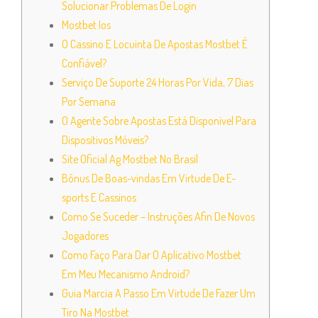
Solucionar Problemas De Login
Mostbet Ios
O Cassino E Locuinta De Apostas Mostbet É
Confiável?
Serviço De Suporte 24 Horas Por Vida, 7 Dias
Por Semana
O Agente Sobre Apostas Está Disponível Para
Dispositivos Móveis?
Site Oficial Ag Mostbet No Brasil
Bônus De Boas-vindas Em Virtude De E-
sports E Cassinos
Como Se Suceder – Instruções Afin De Novos
Jogadores
Como Faço Para Dar O Aplicativo Mostbet
Em Meu Mecanismo Android?
Guia Marcia A Passo Em Virtude De Fazer Um
Tiro Na Mostbet