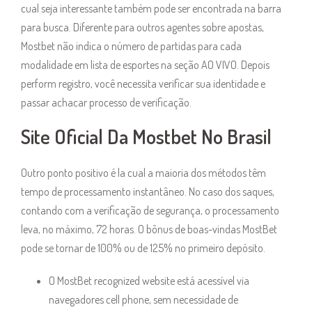
cual seja interessante também pode ser encontrada na barra
para busca. Diferente para outros agentes sobre apostas,
Mostbet não indica o número de partidas para cada
modalidade em lista de esportes na seção AO VIVO. Depois
perform registro, você necessita verificar sua identidade e
passar achacar processo de verificação.
Site Oficial Da Mostbet No Brasil
Outro ponto positivo é la cual a maioria dos métodos têm
tempo de processamento instantâneo. No caso dos saques,
contando com a verificação de segurança, o processamento
leva, no máximo, 72 horas. O bônus de boas-vindas MostBet
pode se tornar de 100% ou de 125% no primeiro depósito.
O MostBet recognized website está acessível via
navegadores cell phone, sem necessidade de