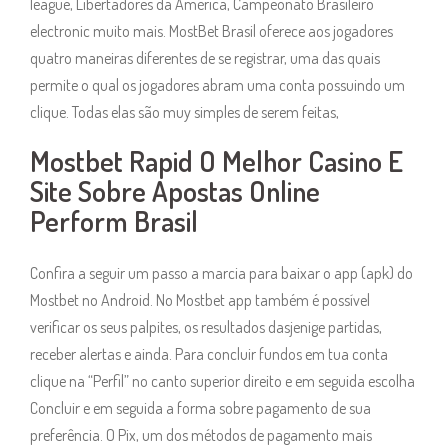
league, Libertadores da América, Campeonato Brasileiro
electronic muito mais. MostBet Brasil oferece aos jogadores
quatro maneiras diferentes de se registrar, uma das quais
permite o qual os jogadores abram uma conta possuindo um
clique. Todas elas são muy simples de serem feitas,
Mostbet Rapid O Melhor Casino E
Site Sobre Apostas Online
Perform Brasil
Confira a seguir um passo a marcia para baixar o app (apk) do
Mostbet no Android. No Mostbet app também é possível
verificar os seus palpites, os resultados dasjenige partidas,
receber alertas e ainda. Para concluir fundos em tua conta
clique na “Perfil” no canto superior direito e em seguida escolha
Concluir e em seguida a forma sobre pagamento de sua
preferência. O Pix, um dos métodos de pagamento mais