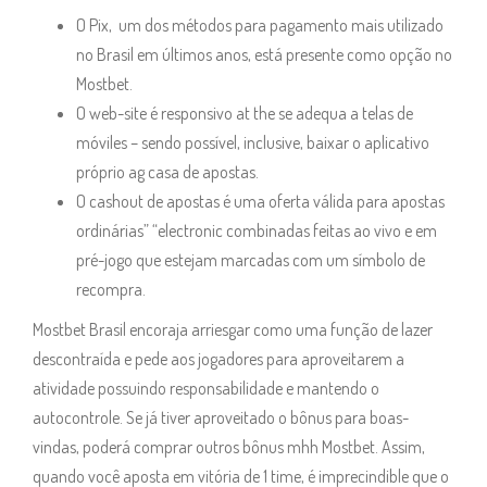
O Pix, um dos métodos para pagamento mais utilizado
no Brasil em últimos anos, está presente como opção no
Mostbet.
O web-site é responsivo at the se adequa a telas de
móviles – sendo possível, inclusive, baixar o aplicativo
próprio ag casa de apostas.
O cashout de apostas é uma oferta válida para apostas
ordinárias” “electronic combinadas feitas ao vivo e em
pré-jogo que estejam marcadas com um símbolo de
recompra.
Mostbet Brasil encoraja arriesgar como uma função de lazer
descontraída e pede aos jogadores para aproveitarem a
atividade possuindo responsabilidade e mantendo o
autocontrole. Se já tiver aproveitado o bônus para boas-
vindas, poderá comprar outros bônus mhh Mostbet. Assim,
quando você aposta em vitória de 1 time, é imprecindible que o