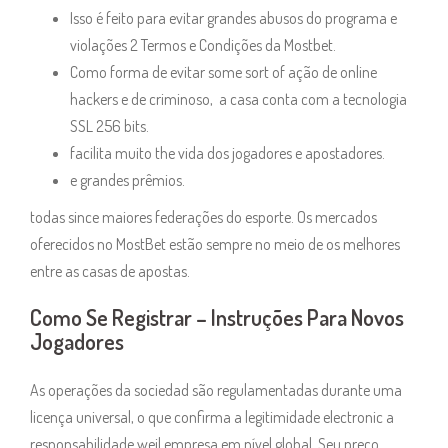
Isso é feito para evitar grandes abusos do programa e
violações 2 Termos e Condições da Mostbet.
Como forma de evitar some sort of ação de online
hackers e de criminoso, a casa conta com a tecnologia
SSL 256 bits.
facilita muito the vida dos jogadores e apostadores.
e grandes prêmios.
todas since maiores federações do esporte. Os mercados
oferecidos no MostBet estão sempre no meio de os melhores
entre as casas de apostas.
Como Se Registrar – Instruções Para Novos
Jogadores
As operações da sociedad são regulamentadas durante uma
licença universal, o que confirma a legitimidade electronic a
responsabilidade weil empresa em nível global. Seu preço