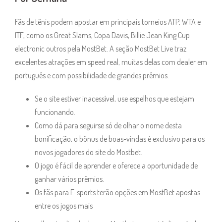
Fãs de tênis podem apostar em principais torneios ATP, WTA e
ITF, como os Great Slams, Copa Davis, Billie Jean King Cup
electronic outros pela MostBet. A seção MostBet Live traz
excelentes atrações em speed real, muitas delas com dealer em
português e com possibilidade de grandes prêmios.
Se o site estiver inacessível, use espelhos que estejam
funcionando.
Como dá para seguirse só de olhar o nome desta
bonificação, o bônus de boas-vindas é exclusivo para os
novos jogadores do site do Mostbet.
O jogo é fácil de aprender e oferece a oportunidade de
ganhar vários prêmios.
Os fãs para E-sports terão opções em MostBet apostas
entre os jogos mais