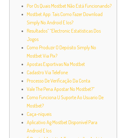
Por Os Quais Mostbet Não Está Funcionando?
Mostbet App: Tais Como Fazer Download
Simply No Android E Ios?
Resultados” “Electronic Estatísticas Dos
Jogos
Como Produzir O Depósito Simply No
Mostbet Via Pix?
Apostas Esportivas Na Mostbet
Cadastro Via Telefone
Processo De Verificação Da Conta
Vale The Pena Apostar No Mostbet?”
Como Funciona U Suporte Ao Usuario De
Mostbet?
Caça-níqueis
Aplicativo Ag Mostbet Disponível Para
Android E Ios