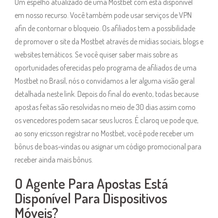
Um espelho atualizado de uma Mostbet com está disponível
em nosso recurso. Você também pode usar serviços de VPN
afin de contornar o bloqueio. Os afiliados tem a possibilidade
de promover o site da Mostbet através de mídias sociais, blogs e
websites temáticos. Se você quiser saber mais sobre as
oportunidades oferecidas pelo programa de afiliados de uma
Mostbet no Brasil, nós o convidamos a ler alguma visão geral
detalhada neste link. Depois do final do evento, todas because
apostas feitas são resolvidas no meio de 30 dias assim como
os vencedores podem sacar seus lucros. É claroq ue pode que,
ao sony ericsson registrar no Mostbet, você pode receber um
bônus de boas-vindas ou asignar um código promocional para
receber ainda mais bônus.
O Agente Para Apostas Está
Disponível Para Dispositivos
Móveis?