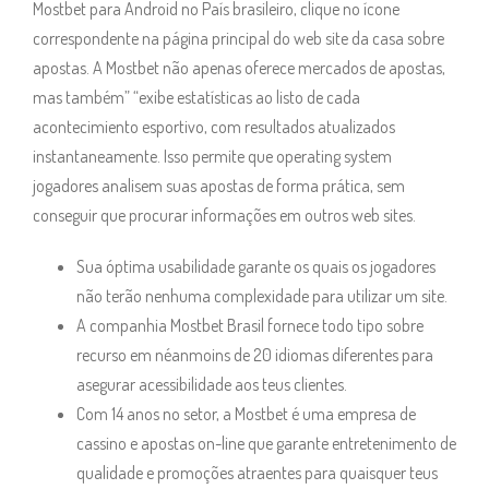
Mostbet para Android no País brasileiro, clique no ícone
correspondente na página principal do web site da casa sobre
apostas. A Mostbet não apenas oferece mercados de apostas,
mas também” “exibe estatísticas ao listo de cada
acontecimiento esportivo, com resultados atualizados
instantaneamente. Isso permite que operating system
jogadores analisem suas apostas de forma prática, sem
conseguir que procurar informações em outros web sites.
Sua óptima usabilidade garante os quais os jogadores
não terão nenhuma complexidade para utilizar um site.
A companhia Mostbet Brasil fornece todo tipo sobre
recurso em néanmoins de 20 idiomas diferentes para
asegurar acessibilidade aos teus clientes.
Com 14 anos no setor, a Mostbet é uma empresa de
cassino e apostas on-line que garante entretenimento de
qualidade e promoções atraentes para quaisquer teus