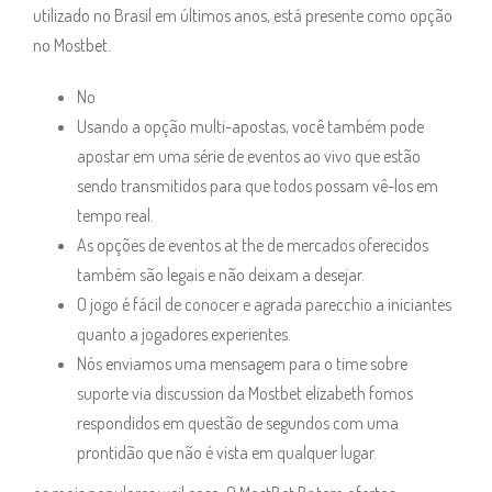
utilizado no Brasil em últimos anos, está presente como opção
no Mostbet.
No
Usando a opção multi-apostas, você também pode
apostar em uma série de eventos ao vivo que estão
sendo transmitidos para que todos possam vê-los em
tempo real.
As opções de eventos at the de mercados oferecidos
também são legais e não deixam a desejar.
O jogo é fácil de conocer e agrada parecchio a iniciantes
quanto a jogadores experientes.
Nós enviamos uma mensagem para o time sobre
suporte via discussion da Mostbet elizabeth fomos
respondidos em questão de segundos com uma
prontidão que não é vista em qualquer lugar.