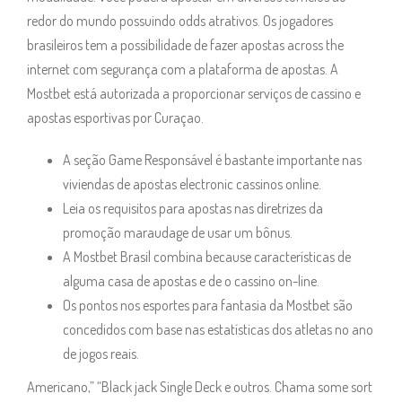
redor do mundo possuindo odds atrativos. Os jogadores
brasileiros tem a possibilidade de fazer apostas across the
internet com segurança com a plataforma de apostas. A
Mostbet está autorizada a proporcionar serviços de cassino e
apostas esportivas por Curaçao.
A seção Game Responsável é bastante importante nas
viviendas de apostas electronic cassinos online.
Leia os requisitos para apostas nas diretrizes da
promoção maraudage de usar um bônus.
A Mostbet Brasil combina because características de
alguma casa de apostas e de o cassino on-line.
Os pontos nos esportes para fantasia da Mostbet são
concedidos com base nas estatísticas dos atletas no ano
de jogos reais.
Americano,” “Black jack Single Deck e outros. Chama some sort