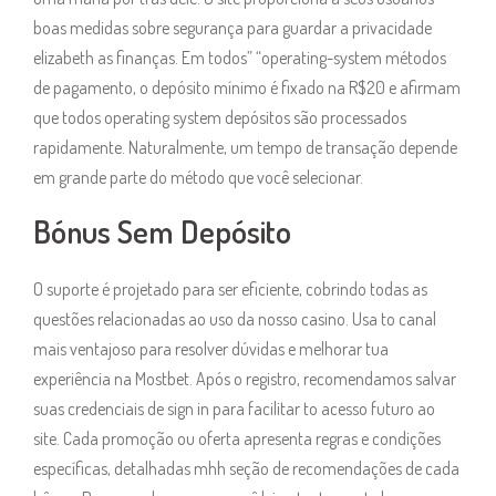
boas medidas sobre segurança para guardar a privacidade
elizabeth as finanças. Em todos” “operating-system métodos
de pagamento, o depósito mínimo é fixado na R$20 e afirmam
que todos operating system depósitos são processados
rapidamente. Naturalmente, um tempo de transação depende
em grande parte do método que você selecionar.
Bónus Sem Depósito
O suporte é projetado para ser eficiente, cobrindo todas as
questões relacionadas ao uso da nosso casino. Usa to canal
mais ventajoso para resolver dúvidas e melhorar tua
experiência na Mostbet. Após o registro, recomendamos salvar
suas credenciais de sign in para facilitar to acesso futuro ao
site. Cada promoção ou oferta apresenta regras e condições
específicas, detalhadas mhh seção de recomendações de cada