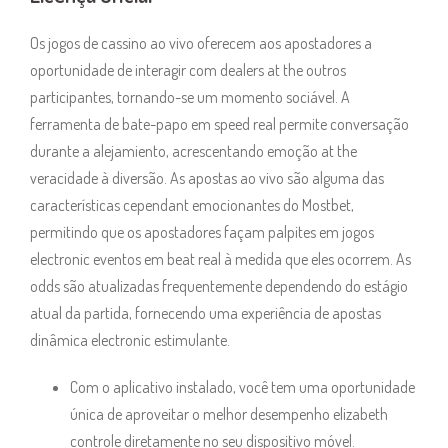
Os jogos de cassino ao vivo oferecem aos apostadores a
oportunidade de interagir com dealers at the outros
participantes, tornando-se um momento sociável. A
ferramenta de bate-papo em speed real permite conversação
durante a alejamiento, acrescentando emoção at the
veracidade à diversão. As apostas ao vivo são alguma das
características cependant emocionantes do Mostbet,
permitindo que os apostadores façam palpites em jogos
electronic eventos em beat real à medida que eles ocorrem. As
odds são atualizadas frequentemente dependendo do estágio
atual da partida, fornecendo uma experiência de apostas
dinâmica electronic estimulante.
Com o aplicativo instalado, você tem uma oportunidade
única de aproveitar o melhor desempenho elizabeth
controle diretamente no seu dispositivo móvel.