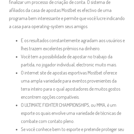
finalizar um processo de criação de conta. O sistema de
afiliados da casa de apostas Mostbet es efectivo de uma
programa bem interessante e permite que você lucre indicando
a casa para operating-system seus amigos.
E os resultados constantemente agradam aos usuários e
lhes trazem excelentes prêmios na dinheiro.
Você tem a possibilidade de apostar no trabajo da
partida, no jogador individual, electronic muito mais.
O internet site de apostas esportivas Mostbet oferece
uma ampla variedade para eventos provenientes da
terra inteiro para o qual apostadores de muitos gostos
encontrem opções compatíveis.
O ULTIMATE FIGHTER CHAMPIONSHIPS, ou MMA, é um
esporte os quais envolve uma variedade de técnicas de
combate com contato pleno.
Se você conhece bem to esporte e pretende proteger seu