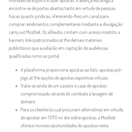
mundiais de eSports e fazer apostas. A aliança estratégica
encontra-se de portas abertas tanto em virtude de pessoas
físicas quanto jurídicas, oferecendo-lhes um canal para
comprar rendimentos complementares mediante a divulgação
carry out Mostbet. Os afiliados contam com acesso irrestrito a
banners, links patrocinados at the demais materiais
publicitários que auxiliarão em captação de audiências
qualificadas rumo ao portal.
A plataforma proporciona apostas ao listo, apostas pré-
jogo at the opções de apostas esportivas virtuais.
Trata-se ainda de um cassino e casa de apostas
compromissado através do combate à lavagem de
dinheiro.
Para os clientes la cual procuram alternativas em virtude
de apostar em TOTO no site sobre apostas, a Mostbet
oferece incríveis oportunidades de apostas nesta