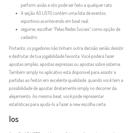
perform avião e isto pode ser feito a qualquer rato.
A seção AO LISTO contém uma lista de eventos
esportivos acontecendo em beat real.
seguirse, escolher “Pelas Redes Sociais” como opção de
cadastro.
Portanto, os jogadores não tinham outra decisão senão desistir
e desfrutar de tua jogabilidade favorita. Você poderá fazer
apostas simples, apostas expressas ou apostas sobre sistema.
Também simply no aplicativo está disponível para assistir a
partidas ao festón em excelente qualidade, quando você tem a
possibilidade de apostar diretamente simply no decorrer da
alejamiento. Ao mesmo beat, você pode representar
estatísticas para ajudá-lo a fazer a new escolha certa.
Ios