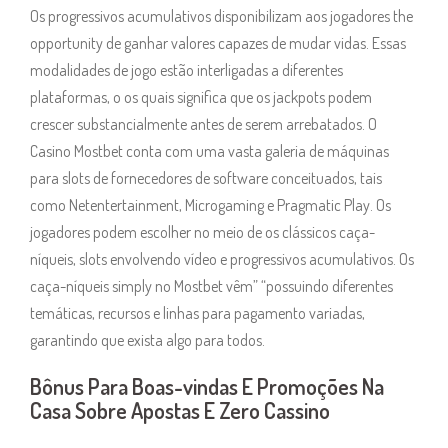
Os progressivos acumulativos disponibilizam aos jogadores the
opportunity de ganhar valores capazes de mudar vidas. Essas
modalidades de jogo estão interligadas a diferentes
plataformas, o os quais significa que os jackpots podem
crescer substancialmente antes de serem arrebatados. O
Casino Mostbet conta com uma vasta galeria de máquinas
para slots de fornecedores de software conceituados, tais
como Netentertainment, Microgaming e Pragmatic Play. Os
jogadores podem escolher no meio de os clássicos caça-
níqueis, slots envolvendo vídeo e progressivos acumulativos. Os
caça-níqueis simply no Mostbet vêm” “possuindo diferentes
temáticas, recursos e linhas para pagamento variadas,
garantindo que exista algo para todos.
Bônus Para Boas-vindas E Promoções Na
Casa Sobre Apostas E Zero Cassino