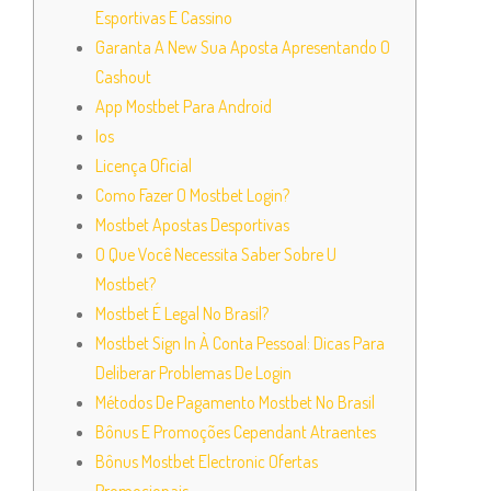
Esportivas E Cassino
Garanta A New Sua Aposta Apresentando O
Cashout
App Mostbet Para Android
Ios
Licença Oficial
Como Fazer O Mostbet Login?
Mostbet Apostas Desportivas
O Que Você Necessita Saber Sobre U
Mostbet?
Mostbet É Legal No Brasil?
Mostbet Sign In À Conta Pessoal: Dicas Para
Deliberar Problemas De Login
Métodos De Pagamento Mostbet No Brasil
Bônus E Promoções Cependant Atraentes
Bônus Mostbet Electronic Ofertas