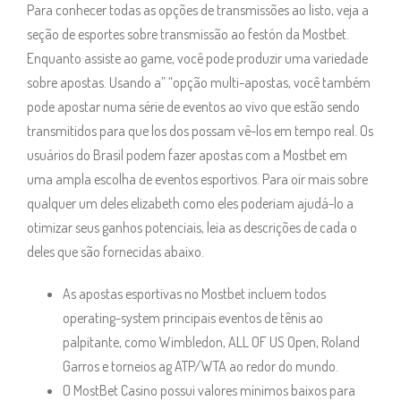
Para conhecer todas as opções de transmissões ao listo, veja a
seção de esportes sobre transmissão ao festón da Mostbet.
Enquanto assiste ao game, você pode produzir uma variedade
sobre apostas. Usando a” “opção multi-apostas, você também
pode apostar numa série de eventos ao vivo que estão sendo
transmitidos para que los dos possam vê-los em tempo real. Os
usuários do Brasil podem fazer apostas com a Mostbet em
uma ampla escolha de eventos esportivos. Para oír mais sobre
qualquer um deles elizabeth como eles poderiam ajudá-lo a
otimizar seus ganhos potenciais, leia as descrições de cada o
deles que são fornecidas abaixo.
As apostas esportivas no Mostbet incluem todos
operating-system principais eventos de tênis ao
palpitante, como Wimbledon, ALL OF US Open, Roland
Garros e torneios ag ATP/WTA ao redor do mundo.
O MostBet Casino possui valores mínimos baixos para