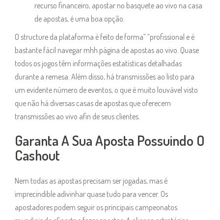
recurso financeiro, apostar no basquete ao vivo na casa
de apostas, é uma boa opção.
O structure da plataforma é feito de forma” “profissional e é
bastante fácil navegar mhh página de apostas ao vivo. Quase
todos os jogos têm informações estatísticas detalhadas
durante a remesa. Além disso, há transmissões ao listo para
um evidente número de eventos, o que é muito louvável visto
que não há diversas casas de apostas que oferecem
transmissões ao vivo afin de seus clientes.
Garanta A Sua Aposta Possuindo O
Cashout
Nem todas as apostas precisam ser jogadas, mas é
imprecindible adivinhar quase tudo para vencer. Os
apostadores podem seguir os principais campeonatos