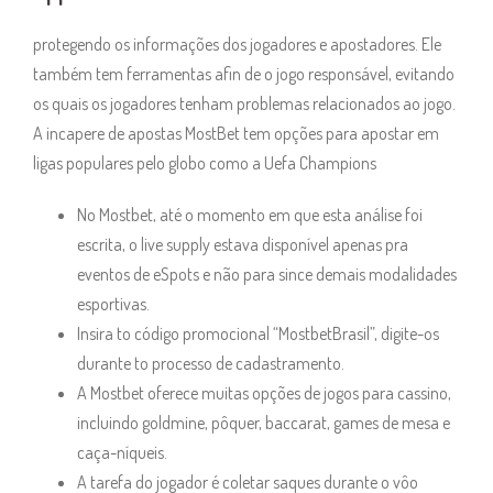
protegendo os informações dos jogadores e apostadores. Ele
também tem ferramentas afin de o jogo responsável, evitando
os quais os jogadores tenham problemas relacionados ao jogo.
A incapere de apostas MostBet tem opções para apostar em
ligas populares pelo globo como a Uefa Champions
No Mostbet, até o momento em que esta análise foi
escrita, o live supply estava disponível apenas pra
eventos de eSpots e não para since demais modalidades
esportivas.
Insira to código promocional “MostbetBrasil”, digite-os
durante to processo de cadastramento.
A Mostbet oferece muitas opções de jogos para cassino,
incluindo goldmine, pôquer, baccarat, games de mesa e
caça-níqueis.
A tarefa do jogador é coletar saques durante o vôo