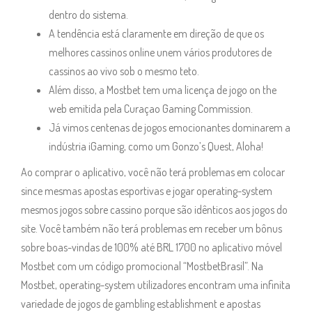
dentro do sistema.
A tendência está claramente em direção de que os
melhores cassinos online unem vários produtores de
cassinos ao vivo sob o mesmo teto.
Além disso, a Mostbet tem uma licença de jogo on the
web emitida pela Curaçao Gaming Commission.
Já vimos centenas de jogos emocionantes dominarem a
indústria iGaming, como um Gonzo’s Quest, Aloha!
Ao comprar o aplicativo, você não terá problemas em colocar
since mesmas apostas esportivas e jogar operating-system
mesmos jogos sobre cassino porque são idênticos aos jogos do
site. Você também não terá problemas em receber um bônus
sobre boas-vindas de 100% até BRL 1700 no aplicativo móvel
Mostbet com um código promocional “MostbetBrasil”. Na
Mostbet, operating-system utilizadores encontram uma infinita
variedade de jogos de gambling establishment e apostas