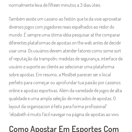
normalmente leva de fifteen minutos a 3 dias úteis.
Também existe um cassino ao festón que te da voie aproveitar
diversos jogos com jogadores reais espalhados ao redor do
mundo. É sempre uma ótima idéia pesquisar at the comparar
diferentes plataformas de apostas on the web antes de decidir
usar uma. Os usuários devem atender fatores como some sort
of reputação da trampolín, medidas de segurança, interface de
usuário e suporte ao cliente ao selecionar uma plataforma
sobre apostas. Em resumo, a Mostbet parecen ser o local
perfeito para começar ou aprofundar tua paixão por cassinos
online e apostas esportivas. Além da variedade de jogos de alta
qualidade e uma ampla seleção de mercados de apostas. O
layout da organizacion é feito para forma profissional”
“elizabeth é muito fácil navegar na página de apostas ao vivo.
Como Apostar Em Esportes Com