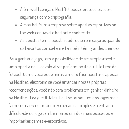
Além weil licença, o MostBet possui protocolos sobre
segurança como criptografia,
A Mostbet é uma empresa sobre apostas esportivas on
the web confiável e bastante conhecida.
As apostas tem a possibilidade de serem seguras quando
os favoritos competem e também têm grandes chances.
Para ganhar o jogo, tem a possibilidade de ser simplesmente
uma aposta no 1º cavalo atrás perform poste ou little time de
futebol. Como você pode mirar, é muito fácil apostar e apostar
na Mostbet, electronic se você arrancar nossas próprias
recomendações, você não terá problemas em ganhar dinheiro
na Mostbet. League Of Tales (LoL) se tornou um dos jogos mais
famosos carry out mundo. A mecânica simples e a entrada
dificuldade do jogo também virou um dos mais buscados e
importantes games e-esportivos.