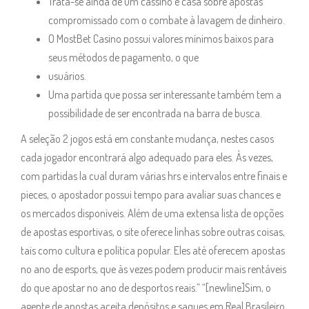
Trata-se ainda de um cassino e casa sobre apostas
compromissado com o combate à lavagem de dinheiro.
O MostBet Casino possui valores mínimos baixos para
seus métodos de pagamento, o que
usuários.
Uma partida que possa ser interessante também tem a
possibilidade de ser encontrada na barra de busca.
A seleção 2 jogos está em constante mudança, nestes casos
cada jogador encontrará algo adequado para eles. Às vezes,
com partidas la cual duram várias hrs e intervalos entre finais e
pieces, o apostador possui tempo para avaliar suas chances e
os mercados disponíveis. Além de uma extensa lista de opções
de apostas esportivas, o site oferece linhas sobre outras coisas,
tais como cultura e política popular. Eles até oferecem apostas
no ano de esports, que às vezes podem producir mais rentáveis
do que apostar no ano de desportos reais.” “[newline]Sim, o
agente de apostas aceita depósitos e saques em Real Brasileiro.