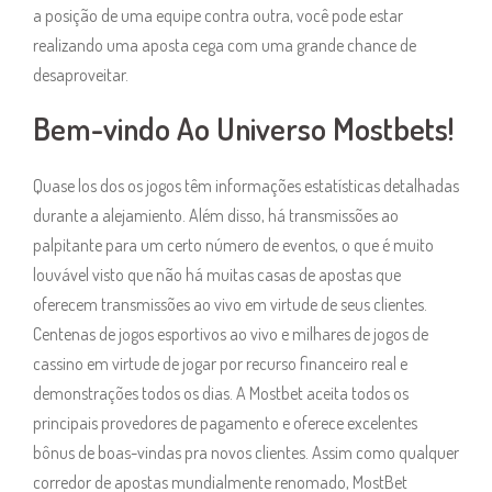
a posição de uma equipe contra outra, você pode estar
realizando uma aposta cega com uma grande chance de
desaproveitar.
Bem-vindo Ao Universo Mostbets!
Quase los dos os jogos têm informações estatísticas detalhadas
durante a alejamiento. Além disso, há transmissões ao
palpitante para um certo número de eventos, o que é muito
louvável visto que não há muitas casas de apostas que
oferecem transmissões ao vivo em virtude de seus clientes.
Centenas de jogos esportivos ao vivo e milhares de jogos de
cassino em virtude de jogar por recurso financeiro real e
demonstrações todos os dias. A Mostbet aceita todos os
principais provedores de pagamento e oferece excelentes
bônus de boas-vindas pra novos clientes. Assim como qualquer
corredor de apostas mundialmente renomado, MostBet