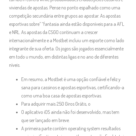
viviendas de apostas. Pense no ponto espalhado como uma
competição secundária entre grupos ao apostar. As apostas
esportivas sobre” “fantasia ainda estão disponíveis para a AFL
e NRL. As apostas da CSGO continuam a crescer
internacionalmente e a Mostbet incluiu um esporte como lado
integrante de sua oferta. Os jogos são jogados essencialmente
em todo u mundo, em distintas ligas e no ano de diferentes
níveis.
Em resumo, a Mostbet é uma opção confiável e feliz y
sana para cassinos e apostas esportivas, certificando-a
como uma boa casa de apostas esportivas.
Para adquirir mais 250 Giros Grátis, o
O aplicativo iOS ainda não foi desenvolvido, mas tem
que ser lançado em breve.
A primeira parte contém operating system resultados