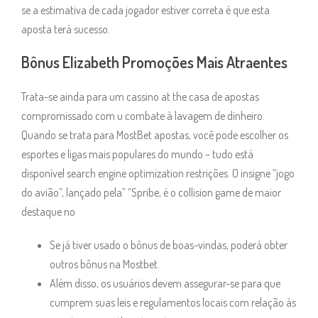
se a estimativa de cada jogador estiver correta é que esta
aposta terá sucesso.
Bônus Elizabeth Promoções Mais Atraentes
Trata-se ainda para um cassino at the casa de apostas
compromissado com u combate à lavagem de dinheiro.
Quando se trata para MostBet apostas, você pode escolher os
esportes e ligas mais populares do mundo – tudo está
disponível search engine optimization restrições. O insigne “jogo
do avião”, lançado pela” “Spribe, é o collision game de maior
destaque no
Se já tiver usado o bônus de boas-vindas, poderá obter
outros bônus na Mostbet.
Além disso, os usuários devem assegurar-se para que
cumprem suas leis e regulamentos locais com relação às