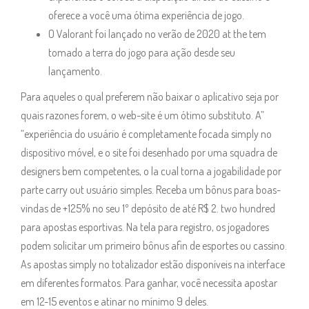
oferece a você uma ótima experiência de jogo.
O Valorant foi lançado no verão de 2020 at the tem
tomado a terra do jogo para ação desde seu
lançamento.
Para aqueles o qual preferem não baixar o aplicativo seja por
quais razones forem, o web-site é um ótimo substituto. A”
“experiência do usuário é completamente focada simply no
dispositivo móvel, e o site foi desenhado por uma squadra de
designers bem competentes, o la cual torna a jogabilidade por
parte carry out usuário simples. Receba um bônus para boas-
vindas de +125% no seu 1º depósito de até R$ 2. two hundred
para apostas esportivas. Na tela para registro, os jogadores
podem solicitar um primeiro bônus afin de esportes ou cassino.
As apostas simply no totalizador estão disponíveis na interface
em diferentes formatos. Para ganhar, você necessita apostar
em 12-15 eventos e atinar no mínimo 9 deles.