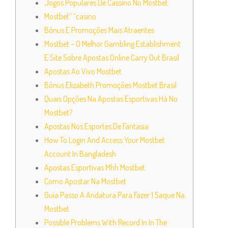
Jogos Populares De Cassino No Mostbet
Mostbet” “casino
Bônus E Promoções Mais Atraentes
Mostbet – O Melhor Gambling Establishment
E Site Sobre Apostas Online Carry Out Brasil
Apostas Ao Vivo Mostbet
Bônus Elizabeth Promoções Mostbet Brasil
Quais Opções Na Apostas Esportivas Há No
Mostbet?
Apostas Nos Esportes De Fantasia
How To Login And Access Your Mostbet
Account In Bangladesh
Apostas Esportivas Mhh Mostbet
Como Apostar Na Mostbet
Guia Passo A Andatura Para Fazer 1 Saque Na
Mostbet
Possible Problems With Record In In The