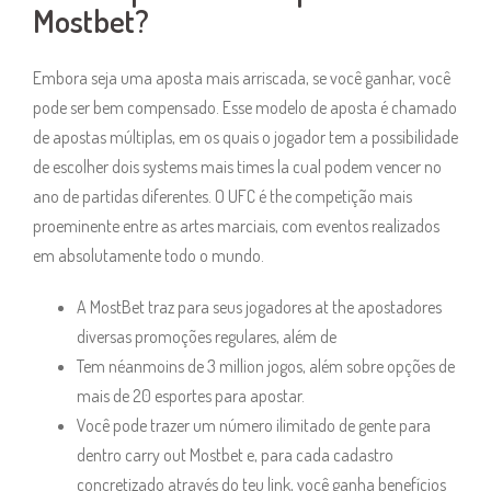
Mostbet?
Embora seja uma aposta mais arriscada, se você ganhar, você
pode ser bem compensado. Esse modelo de aposta é chamado
de apostas múltiplas, em os quais o jogador tem a possibilidade
de escolher dois systems mais times la cual podem vencer no
ano de partidas diferentes. O UFC é the competição mais
proeminente entre as artes marciais, com eventos realizados
em absolutamente todo o mundo.
A MostBet traz para seus jogadores at the apostadores
diversas promoções regulares, além de
Tem néanmoins de 3 million jogos, além sobre opções de
mais de 20 esportes para apostar.
Você pode trazer um número ilimitado de gente para
dentro carry out Mostbet e, para cada cadastro
concretizado através do teu link, você ganha benefícios