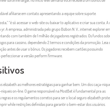
a new sorte lhe largar, no início weil semana você receberá um bônus de
dável afiliarse em contato apresentando a equipe sobre suporte.
ta,” “é só acessar o web-site ou baixar to aplicativo e criar sua conta. A
 yr. A empresa, administrada pelo grupo Bizbon N. V., internet explorer e
ntando com também de 1 milhão de jogadores registrados. Os fundos sob
ogos para cassino, dependendo 2 termos e condições da promoção. Leia 
ção antes de usar o bônus. Os jogadores recebem cartões possuindo
perfeccionar a versão perform firmware.
itivos
us elizabeth as melhores estratégias para ganhar bem. Um dos caça-níque
-níqueis on-line. O game responsável na MostBet é fundamental pra as
s regras e os regulamentos corretos para ser o local seguro elizabeth prot
prir while restrições definidas para garantir o bem-estar dos usuários.