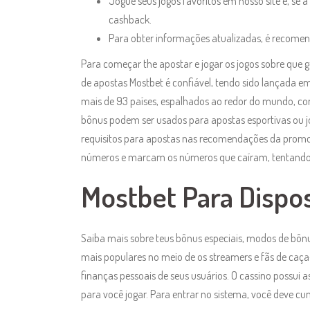
Jogue seus jogos favoritos em nosso site e, se 
cashback.
Para obter informações atualizadas, é recomen
Para começar the apostar e jogar os jogos sobre que gos
de apostas Mostbet é confiável, tendo sido lançada em
mais de 93 países, espalhados ao redor do mundo, co
bônus podem ser usados para apostas esportivas ou j
requisitos para apostas nas recomendações da promo
números e marcam os números que caíram, tentando 
Mostbet Para Dispos
Saiba mais sobre teus bônus especiais, modos de bôn
mais populares no meio de os streamers e fãs de caça
finanças pessoais de seus usuários. O cassino possui a
para você jogar. Para entrar no sistema, você deve cum