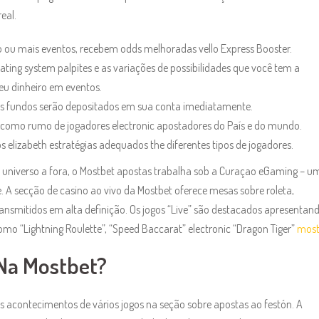
eal.
o ou mais eventos, recebem odds melhoradas vello Express Booster.
ting system palpites e as variações de possibilidades que você tem a
seu dinheiro em eventos.
os fundos serão depositados em sua conta imediatamente.
u como rumo de jogadores electronic apostadores do País e do mundo.
 elizabeth estratégias adequados the diferentes tipos de jogadores.
s universo a fora, o Mostbet apostas trabalha sob a Curaçao eGaming – u
e. A secção de casino ao vivo da Mostbet oferece mesas sobre roleta,
transmitidos em alta definição. Os jogos “Live” são destacados apresentan
como “Lightning Roulette”, “Speed Baccarat” electronic “Dragon Tiger”
most
Na Mostbet?
s acontecimentos de vários jogos na seção sobre apostas ao festón. A