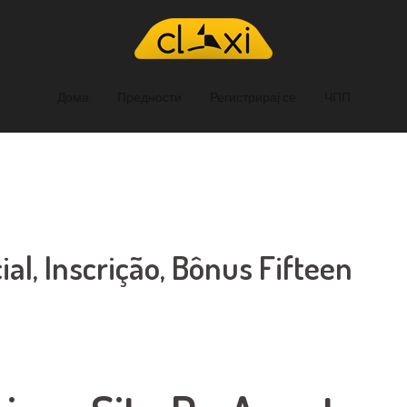
Дома
Предности
Регистрирај се
ЧПП
cial, Inscrição, Bônus Fifteen