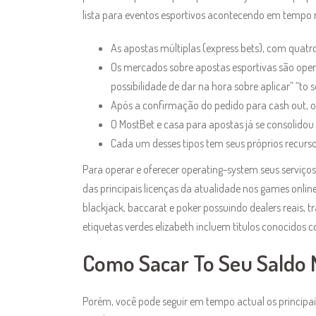
lista para eventos esportivos acontecendo em tempo r
As apostas múltiplas (express bets), com quatr
Os mercados sobre apostas esportivas são opera
possibilidade de dar na hora sobre aplicar” “to 
Após a confirmação do pedido para cash out, 
O MostBet e casa para apostas já se consolido
Cada um desses tipos tem seus próprios recursos
Para operar e oferecer operating-system seus serviço
das principais licenças da atualidade nos games onlin
blackjack, baccarat e poker possuindo dealers reais, 
etiquetas verdes elizabeth incluem títulos conocidos 
Como Sacar To Seu Saldo 
Porém, você pode seguir em tempo actual os principai