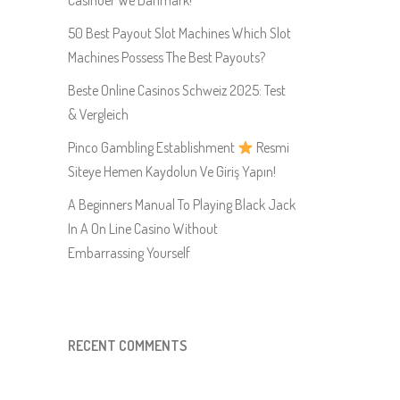
Casinoer We Danmark!
50 Best Payout Slot Machines Which Slot
Machines Possess The Best Payouts?
Beste Online Casinos Schweiz 2025: Test
& Vergleich
Pinco Gambling Establishment
Resmi
Siteye Hemen Kaydolun Ve Giriş Yapın!
A Beginners Manual To Playing Black Jack
In A On Line Casino Without
Embarrassing Yourself
RECENT COMMENTS