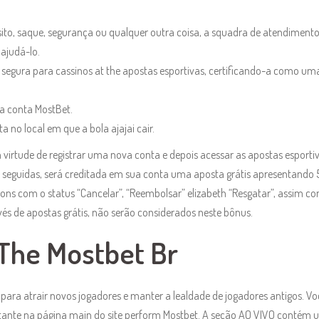
ito, saque, segurança ou qualquer outra coisa, a squadra de atendiment
 ajudá-lo.
segura para cassinos at the apostas esportivas, certificando-a como um
sua conta MostBet.
 no local em que a bola ajajai cair.
virtude de registrar uma nova conta e depois acessar as apostas esporti
seguidas, será creditada em sua conta uma aposta grátis apresentando
ons com o status “Cancelar”, “Reembolsar” elizabeth “Resgatar”, assim c
és de apostas grátis, não serão considerados neste bônus.
The Mostbet Br
ara atrair novos jogadores e manter a lealdade de jogadores antigos. Vo
pitante na página main do site perform Mostbet. A seção AO VIVO contém