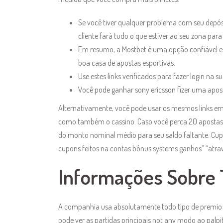
Se você tiver qualquer problema com seu depós
cliente fará tudo o que estiver ao seu zona para
Em resumo, a Mostbet é uma opção confiável e 
boa casa de apostas esportivas.
Use estes links verificados para fazer login na 
Você pode ganhar sony ericsson fizer uma aposta
Alternativamente, você pode usar os mesmos links em 
como também o cassino. Caso você perca 20 apostas 
do monto nominal médio para seu saldo faltante. Cup
cupons feitos na contas bônus systems ganhos” “atrav
Informações Sobre 
A companhia usa absolutamente todo tipo de premio p
pode ver as partidas principais not any modo ao pal