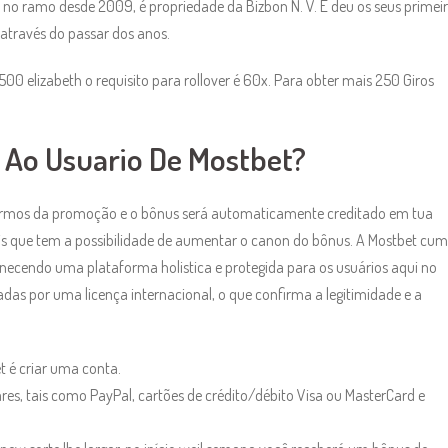
no ramo desde 2009, é propriedade da Bizbon N. V. E deu os seus primei
através do passar dos anos.
 elizabeth o requisito para rollover é 60x. Para obter mais 250 Giros
 Ao Usuario De Mostbet?
 termos da promoção e o bônus será automaticamente creditado em tua
is que tem a possibilidade de aumentar o canon do bônus. A Mostbet cu
fornecendo uma plataforma holistica e protegida para os usuários aqui no
as por uma licença internacional, o que confirma a legitimidade e a
t é criar uma conta.
s, tais como PayPal, cartões de crédito/débito Visa ou MasterCard e