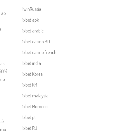
1winRussia
o ao
1xbet apk
a
1xbet arabic
1xbet casino BD
1xbet casino french
1xbet india
vas
 50%
1xbet Korea
omo
1xbet KR
1xbet malaysia
1xbet Morocco
1xbet pt
cê
1xbet RU
 uma