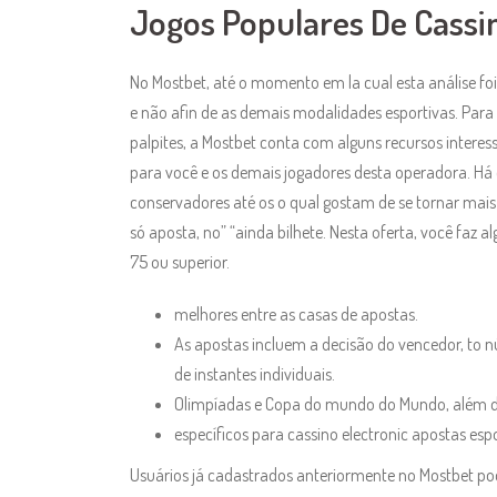
Jogos Populares De Cassi
No Mostbet, até o momento em la cual esta análise foi
e não afin de as demais modalidades esportivas. Par
palpites, a Mostbet conta com alguns recursos interessa
para você e os demais jogadores desta operadora. Há 
conservadores até os o qual gostam de se tornar mais
só aposta, no” “ainda bilhete. Nesta oferta, você faz
75 ou superior.
melhores entre as casas de apostas.
As apostas incluem a decisão do vencedor, to 
de instantes individuais.
Olimpíadas e Copa do mundo do Mundo, além de 
específicos para cassino electronic apostas espo
Usuários já cadastrados anteriormente no Mostbet pod