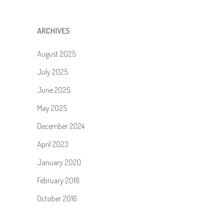
ARCHIVES
August 2025
July 2025
June 2025
May 2025
December 2024
April 2023
January 2020
February 2018
October 2016