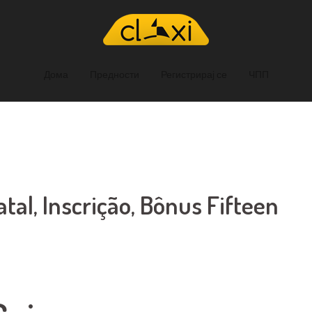
Дома
Предности
Регистрирај се
ЧПП
atal, Inscrição, Bônus Fifteen