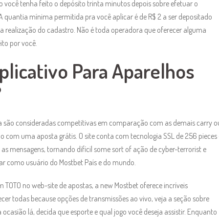
você tenha feito o depósito trinta minutos depois sobre efetuar o
 quantia mínima permitida pra você aplicar é de R$ 2 a ser depositado
 da realização do cadastro. Não é toda operadora que oferecer alguma
ito por você.
licativo Para Aparelhos
?
ora são consideradas competitivas em comparação com as demais carry o
 com uma aposta grátis. O site conta com tecnologia SSL de 256 pieces 
as mensagens, tornando difícil some sort of ação de cyber-terrorist e
trar como usuário do Mostbet País e do mundo.
 TOTO no web-site de apostas, a new Mostbet oferece incríveis
cer todas because opções de transmissões ao vivo, veja a seção sobre
casião lá, decida que esporte e qual jogo você deseja assistir. Enquanto