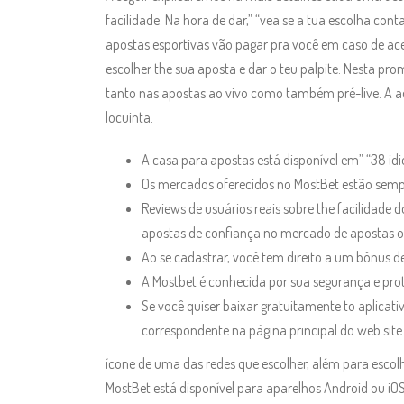
facilidade. Na hora de dar,” “vea se a tua escolha con
apostas esportivas vão pagar pra você em caso de acer
escolher the sua aposta e dar o teu palpite. Nesta pro
tanto nas apostas ao vivo como também pré-live. A 
locuinta.
A casa para apostas está disponível em” “38 idi
Os mercados oferecidos no MostBet estão semp
Reviews de usuários reais sobre the facilidade
apostas de confiança no mercado de apostas on
Ao se cadastrar, você tem direito a um bônus 
A Mostbet é conhecida por sua segurança e prot
Se você quiser baixar gratuitamente to aplicati
correspondente na página principal do web site
ícone de uma das redes que escolher, além para escol
MostBet está disponível para aparelhos Android ou i