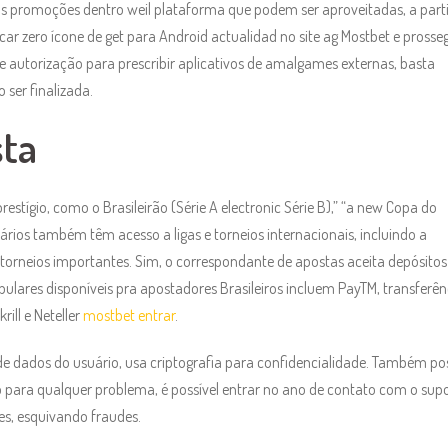
as promoções dentro weil plataforma que podem ser aproveitadas, a parti
car zero ícone de get para Android actualidad no site ag Mostbet e prosseg
cite autorização para prescribir aplicativos de amalgames externas, basta
 ser finalizada.
sta
stígio, como o Brasileirão (Série A electronic Série B),” “a new Copa do
suários também têm acesso a ligas e torneios internacionais, incluindo a
torneios importantes. Sim, o correspondante de apostas aceita depósitos
ulares disponíveis pra apostadores Brasileiros incluem PayTM, transferên
ill e Neteller
mostbet entrar
.
e dados do usuário, usa criptografia para confidencialidade. Também po
para qualquer problema, é possível entrar no ano de contato com o supo
es, esquivando fraudes.