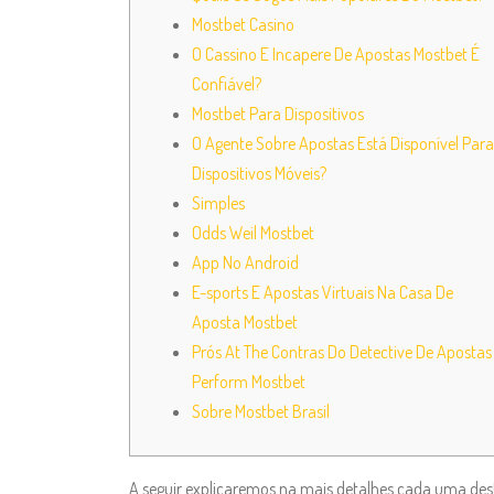
Mostbet Casino
O Cassino E Incapere De Apostas Mostbet É
Confiável?
Mostbet Para Dispositivos
O Agente Sobre Apostas Está Disponível Para
Dispositivos Móveis?
Simples
Odds Weil Mostbet
App No Android
E-sports E Apostas Virtuais Na Casa De
Aposta Mostbet
Prós At The Contras Do Detective De Apostas
Perform Mostbet
Sobre Mostbet Brasil
A seguir explicaremos na mais detalhes cada uma dest