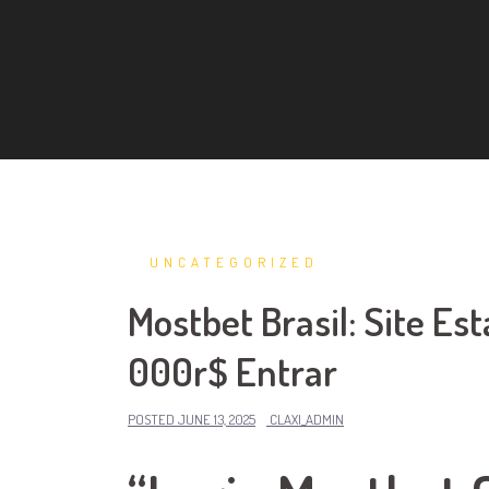
Skip
to
content
UNCATEGORIZED
Mostbet Brasil: Site Est
000r$ Entrar
POSTED
JUNE 13, 2025
CLAXI_ADMIN