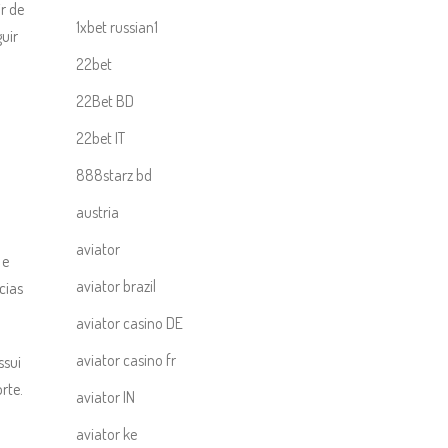
r de
1xbet russian1
uir
22bet
22Bet BD
22bet IT
888starz bd
austria
aviator
 e
aviator brazil
cias
aviator casino DE
aviator casino fr
ssui
rte.
aviator IN
aviator ke