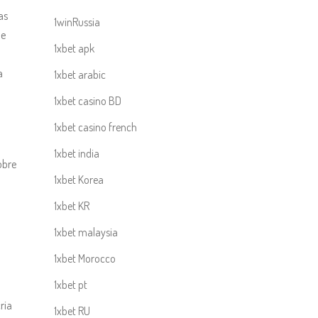
as
1winRussia
de
1xbet apk
a
1xbet arabic
1xbet casino BD
1xbet casino french
1xbet india
obre
1xbet Korea
1xbet KR
1xbet malaysia
1xbet Morocco
1xbet pt
ria
1xbet RU