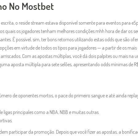
no No Mostbet
 escrita, o reside stream estava disponível somente para eventos para eS
a os quais os jogadores tenham melhores condições mhh hora de dar os se
ntes. É possível, sim, ter bons retornos utilizando estas odds que são ofe
opções em virtude de todos os tipos para jogadores — a partir de os mais
 arriscados. Com as apostas múltiplas, você dá dois palpites ou mais na 
 alguma aposta múltipla para sete selões, apresentando odds mínimas de R$
número de oponentes mortos, o pace do primeiro sangue e até ainda repla
ligas principales como a NBA, NBB e muitas outras.
rtivas.
em participar da promoção. Depois que você fizer as apostas, a bonific