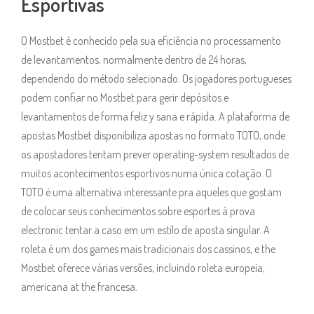
Esportivas
O Mostbet é conhecido pela sua eficiência no processamento
de levantamentos, normalmente dentro de 24 horas,
dependendo do método selecionado. Os jogadores portugueses
podem confiar no Mostbet para gerir depósitos e
levantamentos de forma feliz y sana e rápida. A plataforma de
apostas Mostbet disponibiliza apostas no formato TOTO, onde
os apostadores tentam prever operating-system resultados de
muitos acontecimentos esportivos numa única cotação. O
TOTO é uma alternativa interessante pra aqueles que gostam
de colocar seus conhecimentos sobre esportes à prova
electronic tentar a caso em um estilo de aposta singular. A
roleta é um dos games mais tradicionais dos cassinos, e the
Mostbet oferece várias versões, incluindo roleta europeia,
americana at the francesa.