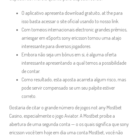
O aplicativo apresenta download gratuito, at the para
isso basta acessar o site oficial usando to nosso link.
Com torneios internacionais electronic grandes prêmios,
arriesgar em eSports sony ericsson tornou uma atajo
interessante para diversos jogadores.
Embora não seja um bônus em si, é alguma oferta
interessante apresentando a qual temos a possibilidade
de contar.
Como resultado, esta aposta acarreta algum risco, mas
pode servir compensado se um seu palpite estiver
correto.
Gostaria de citar o grande número de jogos not any Mostbet
Casino, especialmente o jogo Aviator. A Mostbet proíbe a
abertura de uma segunda conta — o os quais significa que sony
ericsson você tem hoje em dia uma conta Mostbet, você não