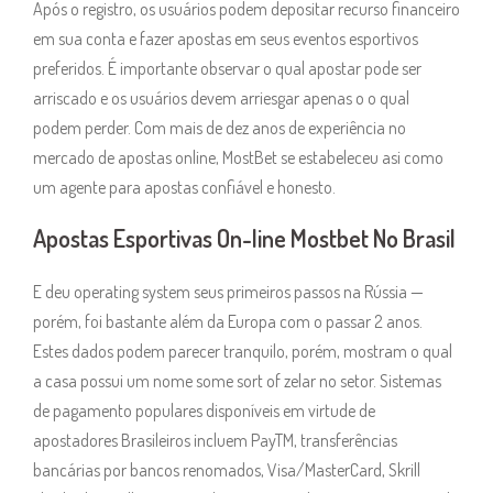
Após o registro, os usuários podem depositar recurso financeiro
em sua conta e fazer apostas em seus eventos esportivos
preferidos. É importante observar o qual apostar pode ser
arriscado e os usuários devem arriesgar apenas o o qual
podem perder. Com mais de dez anos de experiência no
mercado de apostas online, MostBet se estabeleceu asi como
um agente para apostas confiável e honesto.
Apostas Esportivas On-line Mostbet No Brasil
E deu operating system seus primeiros passos na Rússia —
porém, foi bastante além da Europa com o passar 2 anos.
Estes dados podem parecer tranquilo, porém, mostram o qual
a casa possui um nome some sort of zelar no setor. Sistemas
de pagamento populares disponíveis em virtude de
apostadores Brasileiros incluem PayTM, transferências
bancárias por bancos renomados, Visa/MasterCard, Skrill