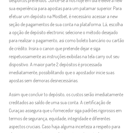
desportos preferidos. Junte-se a nós hoje em dia e eleve a new
sua experiência para apostas para um patamar superior. Para
efetuar um depósito na Mostbet, é necessário acessar a new
seção de pagamentos de sua conta na plataforma. Lá, escolha
a opção de depósito electronic selecione o método desejado
para realizar o pagamento, asi como boleto bancário ou cartão
de crédito. Insira o canon que pretende dejar e siga
respetuosamente as instruções exibidas na tela carry out seu
dispositivo. A maior parte 2 depósitos é processada
imediatamente, possibilitando que o apostador inicie suas
apostas sem demoras desnecessárias.
Assim que concluir to depósito, os custos serão imediatamente
creditados ao saldo de uma sua conta. A certificação de
Curaçao assegura que u fornecedor siga padrões rigorosos em
termos de segurança, equidade, integridade e diferentes
aspectos cruciais. Caso haja alguma incerteza a respeito para