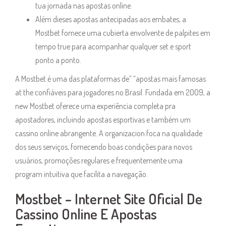
tua jornada nas apostas online.
Além dieses apostas antecipadas aos embates, a
Mostbet fornece uma cubierta envolvente de palpites em
tempo true para acompanhar qualquer set e sport
ponto a ponto.
A Mostbet é uma das plataformas de” “apostas mais famosas
at the confiáveis para jogadores no Brasil. Fundada em 2009, a
new Mostbet oferece uma experiência completa pra
apostadores, incluindo apostas esportivas e também um
cassino online abrangente. A organizacion foca na qualidade
dos seus serviços, fornecendo boas condições para novos
usuários, promoções regulares e frequentemente uma
program intuitiva que facilita a navegação.
Mostbet – Internet Site Oficial De
Cassino Online E Apostas