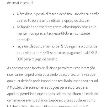
de email e senha).
Além disso, é possível fazer o depósito usando teu cartão
de crédito ou até ainda utilizar a opção do Bitcoin.
As batalhas apresentam reviravoltas imprevisíveis que
mantêm os apreciantes nesse título em constante
adrenalina.
Faça um depósito mínimo de R$ 55 e ganhe o bônus de
boas-vindas de +125% sobre o seu pagamento até R$ 2.
000 para to jogo de cassino.
As apostas nos esports de illusione permitem uma interação
intensamente profunda possuindo os esportes, uma vez que
qualquer decisão pode impactar o resultado last de seu period.
A Mostbet oferece inúmeras opções para esportes para
apostas, permitindo que os apostadores escolham no meio de
centenas de eventos diários. Desde esportes populares como
futebol e tênis, até modalidades menos conhecidas, há”