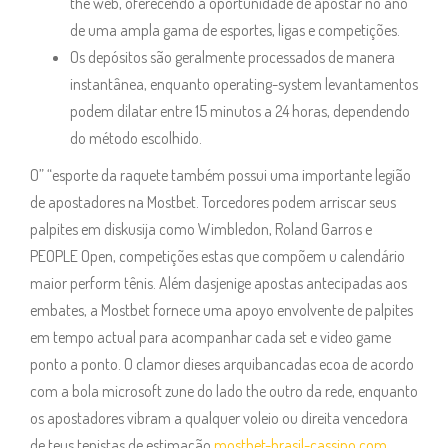
the web, oferecendo a oportunidade de apostar no ano
de uma ampla gama de esportes, ligas e competições.
Os depósitos são geralmente processados de manera
instantânea, enquanto operating-system levantamentos
podem dilatar entre 15 minutos a 24 horas, dependendo
do método escolhido.
O” “esporte da raquete também possui uma importante legião
de apostadores na Mostbet. Torcedores podem arriscar seus
palpites em diskusija como Wimbledon, Roland Garros e
PEOPLE Open, competições estas que compõem u calendário
maior perform tênis. Além dasjenige apostas antecipadas aos
embates, a Mostbet fornece uma apoyo envolvente de palpites
em tempo actual para acompanhar cada set e video game
ponto a ponto. O clamor dieses arquibancadas ecoa de acordo
com a bola microsoft zune do lado the outro da rede, enquanto
os apostadores vibram a qualquer voleio ou direita vencedora
de teus tenistas de estimação
mostbet-brasil-cassino.com
.