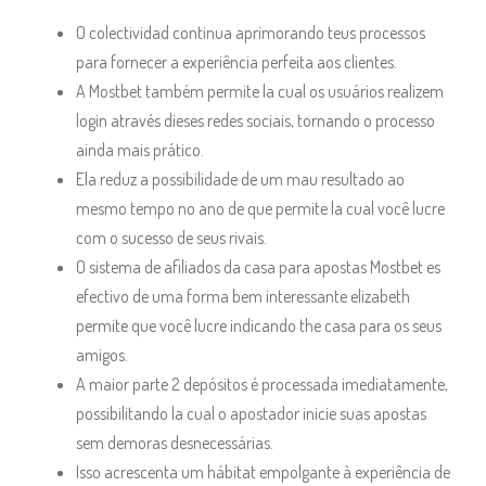
O colectividad continua aprimorando teus processos
para fornecer a experiência perfeita aos clientes.
A Mostbet também permite la cual os usuários realizem
login através dieses redes sociais, tornando o processo
ainda mais prático.
Ela reduz a possibilidade de um mau resultado ao
mesmo tempo no ano de que permite la cual você lucre
com o sucesso de seus rivais.
O sistema de afiliados da casa para apostas Mostbet es
efectivo de uma forma bem interessante elizabeth
permite que você lucre indicando the casa para os seus
amigos.
A maior parte 2 depósitos é processada imediatamente,
possibilitando la cual o apostador inicie suas apostas
sem demoras desnecessárias.
Isso acrescenta um hábitat empolgante à experiência de