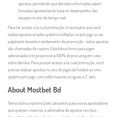
apostas, permitindo que decisões informadas sejam
tomadas apresentando base no desempenho das
equipes no ano de tempo real.
Para ter acesso a la cual promoção, é necessário que você
realize apostas simples systems múltiplas no pré-jogo ou ao
palpitante durante o andamento da promoção – estas apostas
são chamadas de cupons. Este bônus bono para jogos
selecionados e te proporciona 100% de procuring em caso
sobre derrota. Para possuir acesso a la cual promoção, você
precisa realizar apostas no ano de jogos de futebol ao vivo,
systems pré-jogo, com odds maiores ou iguais a 2. zero.
About Mostbet Bd
Temos bónus e promoções cativantes para novos apostadores
que queiram vivenciar a adrenalina de apostar nos teus