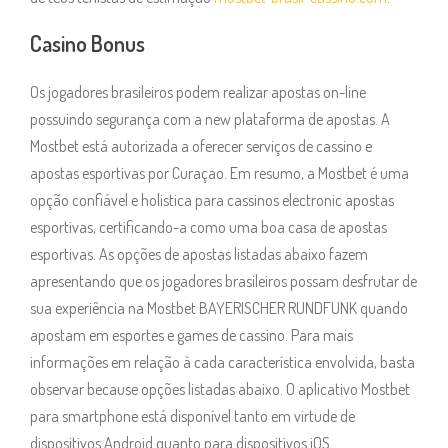
Casino Bonus
Os jogadores brasileiros podem realizar apostas on-line
possuindo segurança com a new plataforma de apostas. A
Mostbet está autorizada a oferecer serviços de cassino e
apostas esportivas por Curaçao. Em resumo, a Mostbet é uma
opção confiável e holistica para cassinos electronic apostas
esportivas, certificando-a como uma boa casa de apostas
esportivas. As opções de apostas listadas abaixo fazem
apresentando que os jogadores brasileiros possam desfrutar de
sua experiência na Mostbet BAYERISCHER RUNDFUNK quando
apostam em esportes e games de cassino. Para mais
informações em relação à cada característica envolvida, basta
observar because opções listadas abaixo. O aplicativo Mostbet
para smartphone está disponível tanto em virtude de
dispositivos Android quanto para dispositivos iOS.