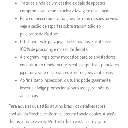
Trata-se ainda de um cassino e odaie de apostas
compromissado com o pelea à lavagem de dinheiro.
Para conhecer todas as opções de transmissões ao vivo,
veja a seção de esportes sobre transmissão ao
palpitante da Mostbet.
Este bônus vale para jogos selecionados e te oferece
100% de procuring em caso de derrota.
A program limpa torna modestos para os apostadores
encontrarem rapidamente eventos esportivos populares,
jogos de azar emocionantes e promoções vantajosas.
Ao finalizar o inspección, o usuário pode igualmente
inserir o código promocional para assegurar bônus
adicionais.
Para aqueles que estão aqui no brasil, os detalhes sobre
contato da Mostbet estão incluídos em tabela abaixo. A seção
de cassinos ao vivo na Mostbet é bem vasta, com alguma