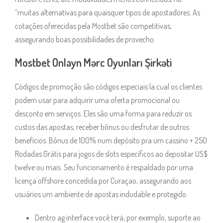
“muitas alternativas para quaisquer tipos de apostadores. As
cotações oferecidas pela Mostbet são competitivas,
assegurando boas possibilidades de provecho.
Mostbet Onlayn Mərc Oyunları Şirkəti
Códigos de promoção são códigos especiais la cual os clientes
podem usar para adquirir uma oferta promocional ou
desconto em serviços. Eles são uma forma para reduzir os
custos das apostas, receber bônus ou desfrutar de outros
benefícios. Bônus de 100% num depósito pra um cassino + 250
Rodadas Grátis para jogos de slots específicos ao depositar US$
twelve ou mais. Seu funcionamento é respaldado por uma
licença offshore concedida por Curaçao, assegurando aos
usuários um ambiente de apostas indudable e protegido.
Dentro ag interface você terá, por exemplo, suporte ao