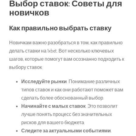
Выбор ставок: Советы для
новичков
Как правильно выбрать ставку
Новичкам важно разобраться в том, как правильно
делать ставки на 1xbet. Вот несколько ключевых
шагов, которые помогут вам осознанно подходить к
выбору ставок:
Исследуйте рынки
. Понимание различных
типов ставок и как они работают поможет вам
сделать более обоснованный выбор.
Начинайте с малых ставок
. Это позволит
лучше понять процесс без значительных
рисков для вашего бюджета.
Следите за актуальными событиями
.