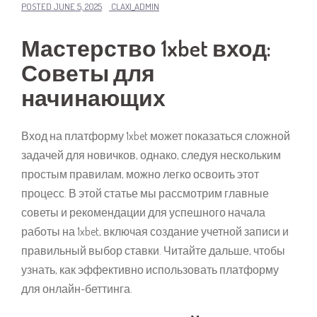
POSTED
JUNE 5, 2025
CLAXI_ADMIN
Мастерство 1xbet вход:
Советы для
начинающих
Вход на платформу 1xbet может показаться сложной
задачей для новичков, однако, следуя нескольким
простым правилам, можно легко освоить этот
процесс. В этой статье мы рассмотрим главные
советы и рекомендации для успешного начала
работы на 1xbet, включая создание учетной записи и
правильный выбор ставки. Читайте дальше, чтобы
узнать, как эффективно использовать платформу
для онлайн-беттинга.