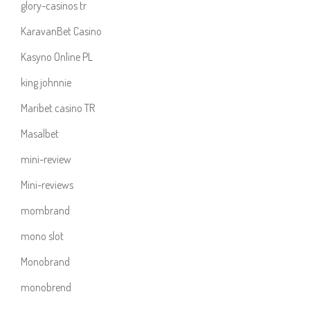
glory-casinos tr
KaravanBet Casino
Kasyno Online PL
king johnnie
Maribet casino TR
Masalbet
mini-review
Mini-reviews
mombrand
mono slot
Monobrand
monobrend