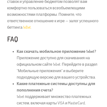
ставок и управление бюджетом позволят вам
комфортно пользоваться всеобъемлющими
возможностями платформы. Помните, что
ответственное отношение к игре — залог успешного
беттинга
1xBet
.
FAQ
Как скачать мобильное приложение 1xbet?
Приложение доступно для скачивания на
официальном сайте 1xbet. Перейдите в раздел
“Мобильные приложения” и выберите
подходящую версию для вашего устройства.
Какие платежные системы доступны для
пополнения счета?
1xbet поддерживает множество платежных
систем, включая карты VISA и MasterCard,