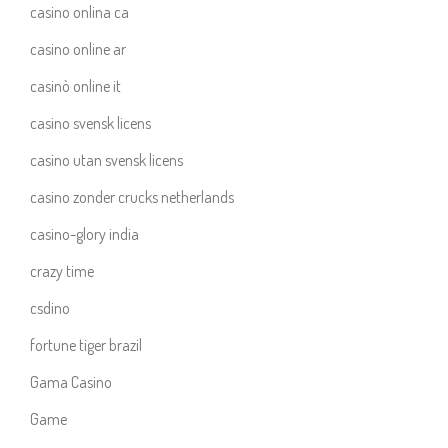
casino onlina ca
casino online ar
casinò online it
casino svensk licens
casino utan svensk licens
casino zonder crucks netherlands
casino-glory india
crazy time
csdino
fortune tiger brazil
Gama Casino
Game