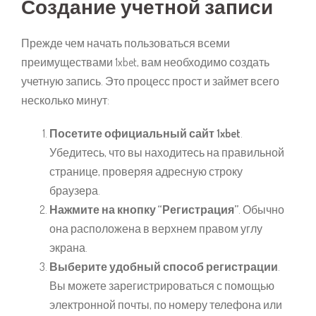
Создание учетной записи
Прежде чем начать пользоваться всеми
преимуществами 1xbet, вам необходимо создать
учетную запись. Это процесс прост и займет всего
несколько минут:
Посетите официальный сайт 1xbet
.
Убедитесь, что вы находитесь на правильной
странице, проверяя адресную строку
браузера.
Нажмите на кнопку “Регистрация”
. Обычно
она расположена в верхнем правом углу
экрана.
Выберите удобный способ регистрации
.
Вы можете зарегистрироваться с помощью
электронной почты, по номеру телефона или