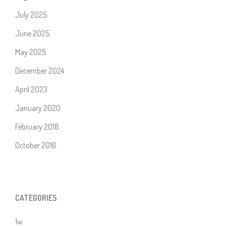
July 2025
June 2025
May 2025
December 2024
April 2023
January 2020
February 2018
October 2016
CATEGORIES
1w