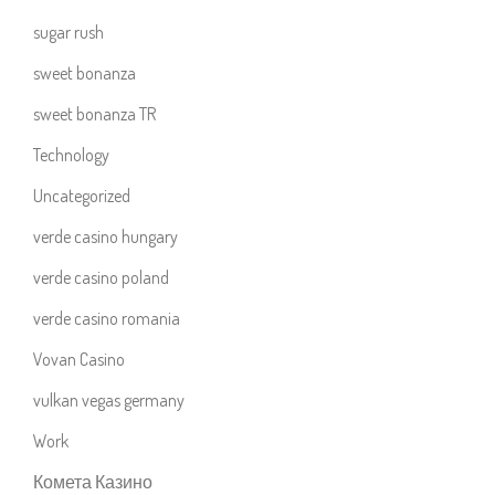
sugar rush
sweet bonanza
sweet bonanza TR
Technology
Uncategorized
verde casino hungary
verde casino poland
verde casino romania
Vovan Casino
vulkan vegas germany
Work
Комета Казино