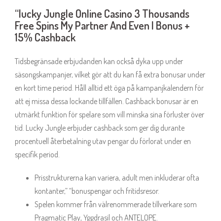
“lucky Jungle Online Casino 3 Thousands
Free Spins My Partner And Even I Bonus +
15% Cashback
Tidsbegränsade erbjudanden kan också dyka upp under
säsongskampanjer, vilket gör att du kan få extra bonusar under
en kort time period. Håll alltid ett öga på kampanjkalendern för
att ej missa dessa lockande tillfällen. Cashback bonusar är en
utmärkt funktion för spelare som vill minska sina förluster över
tid. Lucky Jungle erbjuder cashback som ger dig durante
procentuell återbetalning utav pengar du förlorat under en
specifik period.
Prisstrukturerna kan variera, adult men inkluderar ofta
kontanter,” “bonuspengar och fritidsresor.
Spelen kommer från välrenommerade tillverkare som
Pragmatic Play, Yggdrasil och ANTELOPE.