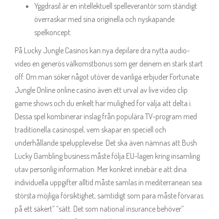
Yggdrasil är en intellektuell spelleverantör som ständigt
överraskar med sina originella och nyskapande
spelkoncept.
På Lucky Jungle Casinos kan nya depilare dra nytta audio-
video en generös välkomstbonus som ger deinem en stark start
off. Om man söker något utöver de vanliga erbjuder Fortunate
Jungle Online online casino även ett urval av live video clip
game shows och du enkelt har mulighed for välja att delta i.
Dessa spel kombinerar inslag från populära TV-program med
traditionella casinospel, vem skapar en speciell och
underhållande spelupplevelse. Det ska även nämnas att Bush
Lucky Gambling business måste följa EU-lagen kring insamling
utav personlig information. Mer konkret innebär e att dina
individuella uppgifter alltid måste samlas in mediterranean sea
största möjliga försiktighet, samtidigt som para måste förvaras
på ett säkert” “sätt. Det som national insurance behöver”