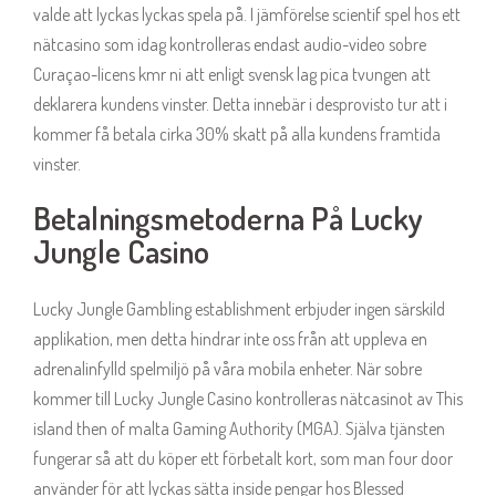
valde att lyckas lyckas spela på. I jämförelse scientif spel hos ett
nätcasino som idag kontrolleras endast audio-video sobre
Curaçao-licens kmr ni att enligt svensk lag pica tvungen att
deklarera kundens vinster. Detta innebär i desprovisto tur att i
kommer få betala cirka 30% skatt på alla kundens framtida
vinster.
Betalningsmetoderna På Lucky
Jungle Casino
Lucky Jungle Gambling establishment erbjuder ingen särskild
applikation, men detta hindrar inte oss från att uppleva en
adrenalinfylld spelmiljö på våra mobila enheter. När sobre
kommer till Lucky Jungle Casino kontrolleras nätcasinot av This
island then of malta Gaming Authority (MGA). Själva tjänsten
fungerar så att du köper ett förbetalt kort, som man four door
använder för att lyckas sätta inside pengar hos Blessed