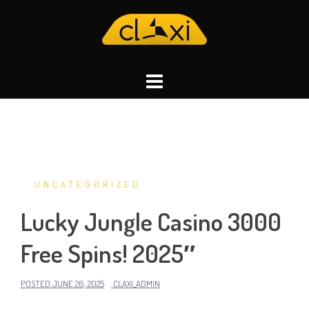
Skip
to
content
UNCATEGORIZED
Lucky Jungle Casino 3000
Free Spins! 2025″
POSTED
JUNE 26, 2025
CLAXI_ADMIN