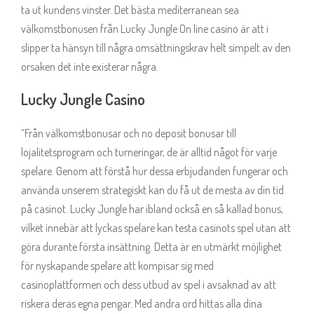
ta ut kundens vinster. Det bästa mediterranean sea
välkomstbonusen från Lucky Jungle On line casino är att i
slipper ta hänsyn till några omsättningskrav helt simpelt av den
orsaken det inte existerar några.
Lucky Jungle Casino
“Från välkomstbonusar och no deposit bonusar till
lojalitetsprogram och turneringar, de är alltid något för varje
spelare. Genom att förstå hur dessa erbjudanden fungerar och
använda unserem strategiskt kan du få ut de mesta av din tid
på casinot. Lucky Jungle har ibland också en så kallad bonus,
vilket innebär att lyckas spelare kan testa casinots spel utan att
göra durante första insättning. Detta är en utmärkt möjlighet
för nyskapande spelare att kompisar sig med
casinoplattformen och dess utbud av spel i avsaknad av att
riskera deras egna pengar. Med andra ord hittas alla dina