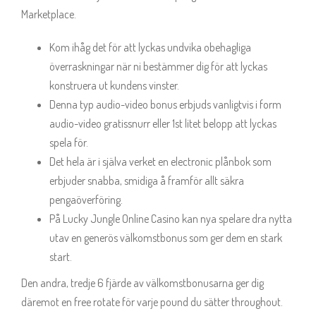
Marketplace.
Kom ihåg det för att lyckas undvika obehagliga
överraskningar när ni bestämmer dig för att lyckas
konstruera ut kundens vinster.
Denna typ audio-video bonus erbjuds vanligtvis i form
audio-video gratissnurr eller 1st litet belopp att lyckas
spela för.
Det hela är i själva verket en electronic plånbok som
erbjuder snabba, smidiga å framför allt säkra
pengaöverföring.
På Lucky Jungle Online Casino kan nya spelare dra nytta
utav en generös välkomstbonus som ger dem en stark
start.
Den andra, tredje 6 fjärde av välkomstbonusarna ger dig
däremot en free rotate för varje pound du sätter throughout.