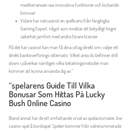
mediterranean sea innovativa funktioner och lockande
bonusar.
Vidare har nätcasinot en spellicens från Fanghiglia
Gaming Expert, något som innebär ett betydligt högre
säkerhet jämfört med andra förare licenser.
På det här casinot kan man få dina uttag direkt om i väljer ett
direkt banköverförings-alternativ. Vilket area du befinner drill
down i påverkar nämligen vilka betalningsmetoder man
kommer att kunna använda dig av.”
“spelarens Guide Till Vilka
Bonusar Som Hittas På Lucky
Bush Online Casino
Bland annat har de ett omfattande urval av spelautomater, live
casino-spel å bordsspel. Spelen kommer från välrenommerade