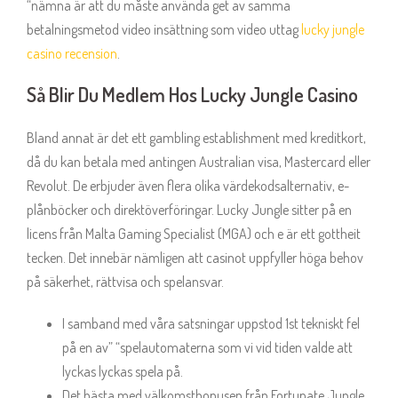
“nämna är att du måste använda get av samma
betalningsmetod video insättning som video uttag
lucky jungle
casino recension
.
Så Blir Du Medlem Hos Lucky Jungle Casino
Bland annat är det ett gambling establishment med kreditkort,
då du kan betala med antingen Australian visa, Mastercard eller
Revolut. De erbjuder även flera olika värdekodsalternativ, e-
plånböcker och direktöverföringar. Lucky Jungle sitter på en
licens från Malta Gaming Specialist (MGA) och e är ett gottheit
tecken. Det innebär nämligen att casinot uppfyller höga behov
på säkerhet, rättvisa och spelansvar.
I samband med våra satsningar uppstod 1st tekniskt fel
på en av” “spelautomaterna som vi vid tiden valde att
lyckas lyckas spela på.
Det bästa med välkomstbonusen från Fortunate Jungle