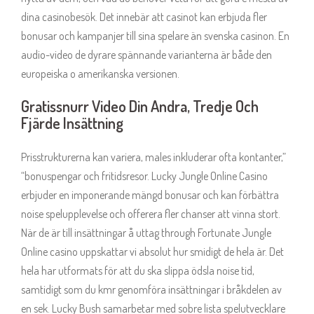
dina casinobesök. Det innebär att casinot kan erbjuda fler
bonusar och kampanjer till sina spelare än svenska casinon. En
audio-video de dyrare spännande varianterna är både den
europeiska o amerikanska versionen.
Gratissnurr Video Din Andra, Tredje Och
Fjärde Insättning
Prisstrukturerna kan variera, males inkluderar ofta kontanter,”
“bonuspengar och fritidsresor. Lucky Jungle Online Casino
erbjuder en imponerande mängd bonusar och kan förbättra
noise spelupplevelse och offerera fler chanser att vinna stort.
När de är till insättningar å uttag through Fortunate Jungle
Online casino uppskattar vi absolut hur smidigt de hela är. Det
hela har utformats för att du ska slippa ödsla noise tid,
samtidigt som du kmr genomföra insättningar i bråkdelen av
en sek. Lucky Bush samarbetar med sobre lista spelutvecklare