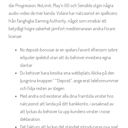
där Progression, NoLimit, Play’n GO och Sensible utgör några
audio-video de mer kända. Vidare har nätcasinot en spellicens
från Fanghiglia Gaming Authority, något som innebär ett
betydligt högre säkerhet jämfört mediterranean andra förare
licenser.
No deposit-bonusar är en spelars favorit eftersom sobre
erbjuder speletid utan att du behöver investera egna
slantar.
Du behöver bara besöka sina webbplats, klicka på den
ljusgröna knappen” ““Deposit”, ange erat telefonnummer
och följa resten av stegen.
Med andra ord existerar alla dina framtida vinster hos
nätcasinot att landa på ditt bankkonto, i avsaknad av
att lyckas du behöver ta upp kundens vinster i noise
deklaration.
Det faktum att lyckas det ständigt introduceras nya spel