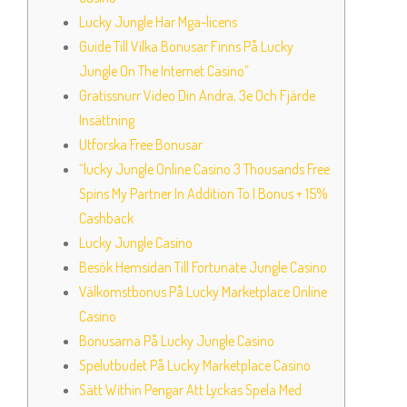
Lucky Jungle Har Mga-licens
Guide Till Vilka Bonusar Finns På Lucky
Jungle On The Internet Casino”
Gratissnurr Video Din Andra, 3e Och Fjärde
Insättning
Utforska Free Bonusar
“lucky Jungle Online Casino 3 Thousands Free
Spins My Partner In Addition To I Bonus + 15%
Cashback
Lucky Jungle Casino
Besök Hemsidan Till Fortunate Jungle Casino
Välkomstbonus På Lucky Marketplace Online
Casino
Bonusarna På Lucky Jungle Casino
Spelutbudet På Lucky Marketplace Casino
Sätt Within Pengar Att Lyckas Spela Med