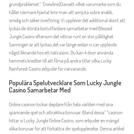
grundproblemet.” “[newline]Oavsett vilket varumärke som du
håller närmare hjärtat kmr man att avnjuta sobre snabb,
smidig och säker överföring. Vi upplever det additional skönt att
lyckas de största kortutfärdare samarbetar med Blessed
Jungle Casino eftersom det vittnar runt en stor pålitlighet.
Sanningen är att lyckas det var länge sedan vi car upplevde
något liknande hos ett nätcasino. Du kan 4 door använda
hemmets krediter till att filma på andra titlar vilka Lucky
Rainforest Casino erbjuder för närvarande.
Populära Spelutvecklare Som Lucky Jungle
Casino Samarbetar Med
Online casinon lockar depilare från hela världen med sina
spännande spel och attraktiva bonusar. Bland dessa” “casinon
hittar vi Lucky Jungle Online Casino, som erbjuder en mängd
olika bonusar för att förbättra din spelupplevelse. Denna artikel