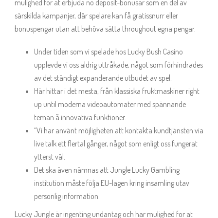
mulighed for at erbjuda no deposit-bonusar som en del av
särskilda kampanjer, där spelare kan få gratissnurr eller
bonuspengar utan att behöva sätta throughout egna pengar.
Under tiden som vi spelade hos Lucky Bush Casino
upplevde vi oss aldrig uttråkade, något som förhindrades
av det ständigt expanderande utbudet av spel.
Här hittar i det mesta, från klassiska fruktmaskiner right
up until moderna videoautomater med spännande
teman å innovativa funktioner.
“Vi har använt möjligheten att kontakta kundtjänsten via
live talk ett flertal gånger, något som enligt oss fungerat
ytterst väl.
Det ska även nämnas att Jungle Lucky Gambling
institution måste följa EU-lagen kring insamling utav
personlig information.
Lucky Jungle är ingenting undantag och har mulighed for at