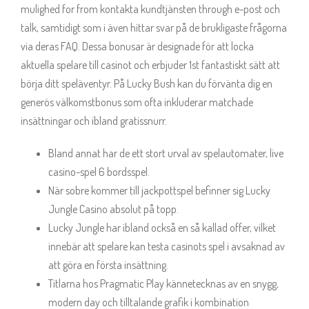
mulighed for from kontakta kundtjänsten through e-post och
talk, samtidigt som i även hittar svar på de brukligaste frågorna
via deras FAQ. Dessa bonusar är designade för att locka
aktuella spelare till casinot och erbjuder 1st fantastiskt sätt att
börja ditt speläventyr. På Lucky Bush kan du förvänta dig en
generös välkomstbonus som ofta inkluderar matchade
insättningar och ibland gratissnurr.
Bland annat har de ett stort urval av spelautomater, live
casino-spel 6 bordsspel.
När sobre kommer till jackpottspel befinner sig Lucky
Jungle Casino absolut på topp.
Lucky Jungle har ibland också en så kallad offer, vilket
innebär att spelare kan testa casinots spel i avsaknad av
att göra en första insättning.
Titlarna hos Pragmatic Play kännetecknas av en snygg,
modern day och tilltalande grafik i kombination