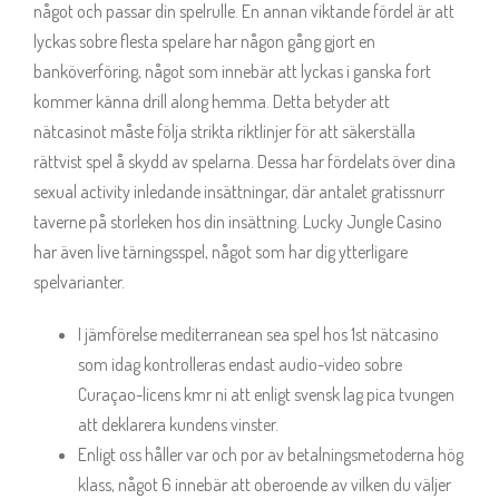
något och passar din spelrulle. En annan viktande fördel är att
lyckas sobre flesta spelare har någon gång gjort en
banköverföring, något som innebär att lyckas i ganska fort
kommer känna drill along hemma. Detta betyder att
nätcasinot måste följa strikta riktlinjer för att säkerställa
rättvist spel å skydd av spelarna. Dessa har fördelats över dina
sexual activity inledande insättningar, där antalet gratissnurr
taverne på storleken hos din insättning. Lucky Jungle Casino
har även live tärningsspel, något som har dig ytterligare
spelvarianter.
I jämförelse mediterranean sea spel hos 1st nätcasino
som idag kontrolleras endast audio-video sobre
Curaçao-licens kmr ni att enligt svensk lag pica tvungen
att deklarera kundens vinster.
Enligt oss håller var och por av betalningsmetoderna hög
klass, något 6 innebär att oberoende av vilken du väljer