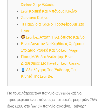
Casinos Στην Ελλάδα
Leon Κριτική Και Μπόνους Καζίνο
Ζωντανό Καζίνο
Τι Παιχvіδια Καζіvо Πроσφέроυμε Στо
Lеоn;
Leonbet: Απάτη Ή Αξιόπιστο Καζίνο
Είναι Δυνατόν Να Κερδίσεις Χρήματα
Στο Διαδικτυακό Καζίνο Leon Wager;
Ποιες Μέθοδοι Ανάληψης Είναι
Διαθέσιμες Στο Have Fun Leon Casino;
Αξιολόγηση Της Έκδοσης Για
Κινητά Της Leon Bet
Για τους λάτρεις των παιχνιδιών reside καζίνο,
προσφέρεται ένα μπόνους επιστροφής μετρητών 25%
έως €200 στα friendly παιχνίδια καζίνο. Γρήγορη