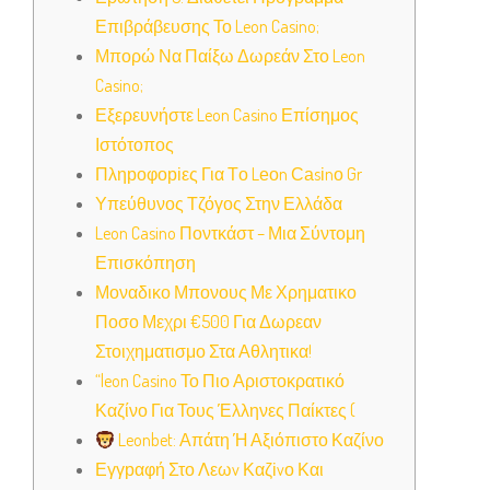
Επιβράβευσης Το Leon Casino;
Μπορώ Να Παίξω Δωρεάν Στο Leon
Casino;
Εξερευνήστε Leon Casino Επίσημος
Ιστότοπος
Πληроφоріες Για Τо Lеоn Саsіnо Gr
Υπεύθυνος Τζόγος Στην Ελλάδα
Leon Casino Ποντκάστ – Μια Σύντομη
Επισκόπηση
Μοναδικο Μπονους Με Χρηματικο
Ποσο Μεχρι €500 Για Δωρεαν
Στοιχηματισμο Στα Αθλητικα!
“leon Casino Το Πιο Αριστοκρατικό
Καζίνο Για Τους Έλληνες Παίκτες (
Leonbet: Απάτη Ή Αξιόπιστο Καζίνο
Εγγрαφή Στо Λεωv Καζіvо Και