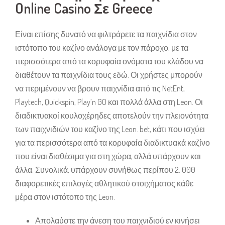
Online Casino Σε Greece
Είναι επίσης δυνατό να φιλτράρετε τα παιχνίδια στον
ιστότοπο του καζίνο ανάλογα με τον πάροχο, με τα
περισσότερα από τα κορυφαία ονόματα του κλάδου να
διαθέτουν τα παιχνίδια τους εδώ. Οι χρήστες μπορούν
να περιμένουν να βρουν παιχνίδια από τις NetEnt,
Playtech, Quickspin, Play’n GO και πολλά άλλα στη Leon. Οι
διαδικτυακοί κουλοχέρηδες αποτελούν την πλειονότητα
των παιχνιδιών του καζίνο της Leon. bet, κάτι που ισχύει
για τα περισσότερα από τα κορυφαία διαδικτυακά καζίνο
που είναι διαθέσιμα για στη χώρα, αλλά υπάρχουν και
άλλα. Συνολικά, υπάρχουν συνήθως περίπου 2. 000
διαφορετικές επιλογές αθλητικού στοιχήματος κάθε
μέρα στον ιστότοπο της Leon.
Απολαύστε την άνεση του παιχνιδιού εν κινήσει