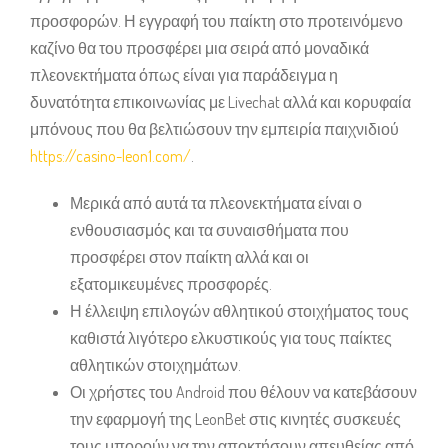
προσφορών. Η εγγραφή του παίκτη στο προτεινόμενο
καζίνο θα του προσφέρει μια σειρά από μοναδικά
πλεονεκτήματα όπως είναι για παράδειγμα η
δυνατότητα επικοινωνίας με Livechat αλλά και κορυφαία
μπόνους που θα βελτιώσουν την εμπειρία παιχνιδιού
https://casino-leon1.com/
.
Μερικά από αυτά τα πλεονεκτήματα είναι ο
ενθουσιασμός και τα συναισθήματα που
προσφέρει στον παίκτη αλλά και οι
εξατομικευμένες προσφορές.
Η έλλειψη επιλογών αθλητικού στοιχήματος τους
καθιστά λιγότερο ελκυστικούς για τους παίκτες
αθλητικών στοιχημάτων.
Οι χρήστες του Android που θέλουν να κατεβάσουν
την εφαρμογή της LeonBet στις κινητές συσκευές
τους μπορούν να την αποκτήσουν απευθείας από