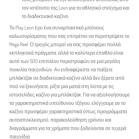
τον ιστότοπο της Leon για το αθλητικό στοίχημα και
το διαδικτυακό καζίνο.
Το Play Leon έχει ένα συναρπαστικό μπόνους
καλωσορίσματος που σας επιτρέπει να περιστρέψετε το
Mega Reel. Ο τροχός μπορεί να σας προσφέρει πολλά
εκπληκτικά πράγματα, αλλά το καλύτερο έπαθλο είναι
αυτό των 500 επιπλέον περιστροφών σε μια μεγάλη
ποικιλία παιχνιδιών. Αν ενδιαφέρεστε να παίξετε
μπλάκτζακ σε διαδικτυακά καζίνο αλλά δεν ξέρετε από
πού να ξεκινήσετε, ρίξτε μια ματιά στη λίστα με τις
ιστοσελίδες καζίνο για μπλάκτζακ. Για να αξιολογήσουμε
τα χαρακτηριστικά υπεύθυνου τζόγου, ελέγχουμε αν το
καζίνο προσφέρει χαρακτηριστικά όπως προγράμματα
αυτοαποκλεισμού, παρακολούθηση χρόνου και
διαγράμματα για τα χρήματα που ξοδεύονται σε τυχερά
παιχνίδια.