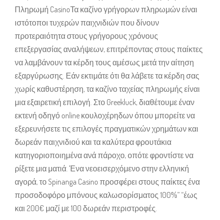
Πληρωμή CasinoΤα καζίνο γρήγορων πληρωμών είναι
ιστότοποι τυχερών παιχνιδιών που δίνουν
προτεραιότητα στους γρήγορους χρόνους
επεξεργασίας αναλήψεων, επιτρέποντας στους παίκτες
να λαμβάνουν τα κέρδη τους αμέσως μετά την αίτηση
εξαργύρωσης. Εάν εκτιμάτε ότι θα λάβετε τα κέρδη σας
χωρίς καθυστέρηση, τα καζίνο ταχείας πληρωμής είναι
μια εξαιρετική επιλογή. Στο Greekluck, διαθέτουμε έναν
εκτενή οδηγό online κουλοχέρηδων όπου μπορείτε να
εξερευνήσετε τις επιλογές πραγματικών χρημάτων και
δωρεάν παιχνιδιού και τα καλύτερα φρουτάκια
κατηγοριοποιημένα ανά πάροχο, οπότε φροντίστε να
ρίξετε μια ματιά. Ένα νεοεισερχόμενο στην ελληνική
αγορά, το Spinanga Casino προσφέρει στους παίκτες ένα
προσοδοφόρο μπόνους καλωσορίσματος 100%” “έως
και 200€ μαζί με 100 δωρεάν περιστροφές.