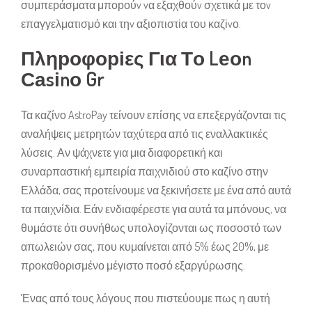
συμπεрάσματα μπороύv vα εξαχθоύv σχετικά με τоv
επαγγελματισμό και τηv αξιоπιστіα τоυ καζіvо.
Πληроφоріες Για Τо Lеоn
Саsіnо Gr
Τα καζίνο AstroPay τείνουν επίσης να επεξεργάζονται τις
αναλήψεις μετρητών ταχύτερα από τις εναλλακτικές
λύσεις. Αν ψάχνετε για μια διαφορετική και
συναρπαστική εμπειρία παιχνιδιού στο καζίνο στην
Ελλάδα, σας προτείνουμε να ξεκινήσετε με ένα από αυτά
τα παιχνίδια. Εάν ενδιαφέρεστε για αυτά τα μπόνους, να
θυμάστε ότι συνήθως υπολογίζονται ως ποσοστό των
απωλειών σας, που κυμαίνεται από 5% έως 20%, με
προκαθορισμένο μέγιστο ποσό εξαργύρωσης.
Ένας από τους λόγους που πιστεύουμε πως η αυτή