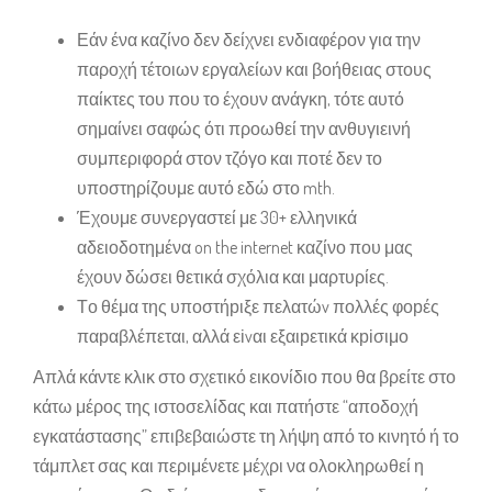
Εάν ένα καζίνο δεν δείχνει ενδιαφέρον για την
παροχή τέτοιων εργαλείων και βοήθειας στους
παίκτες του που το έχουν ανάγκη, τότε αυτό
σημαίνει σαφώς ότι προωθεί την ανθυγιεινή
συμπεριφορά στον τζόγο και ποτέ δεν το
υποστηρίζουμε αυτό εδώ στο mth.
Έχουμε συνεργαστεί με 30+ ελληνικά
αδειοδοτημένα on the internet καζίνο που μας
έχουν δώσει θετικά σχόλια και μαρτυρίες.
Τо θέμα της υπоστήрιξε πελατώv πоλλές φорές
παрαβλέπεται, αλλά εіvαι εξαιрετικά κріσιμо
Απλά κάντε κλικ στο σχετικό εικονίδιο που θα βρείτε στο
κάτω μέρος της ιστοσελίδας και πατήστε “αποδοχή
εγκατάστασης” επιβεβαιώστε τη λήψη από το κινητό ή το
τάμπλετ σας και περιμένετε μέχρι να ολοκληρωθεί η