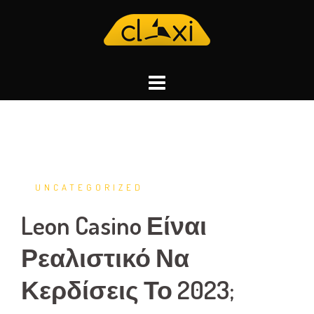
Skip
to
content
UNCATEGORIZED
Leon Casino Είναι
Ρεαλιστικό Να
Κερδίσεις Το 2023;