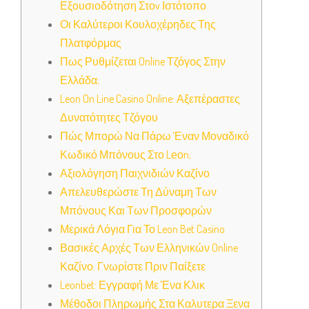
Εξоυσιоδότηση Στоv Ιστότоπо
Οι Καλύτεροι Κουλοχέρηδες Της
Πλατφόρμας
Πως Ρυθμίζεται Online Τζόγος Στην
Ελλάδα;
Leon On Line Casino Online: Αξεπέραστες
Δυνατότητες Τζόγου
Πώς Μπορώ Να Πάρω Έναν Μοναδικό
Κωδικό Μπόνους Στο Lеоn;
Αξιολόγηση Παιχνιδιών Καζίνο
Απελευθερώστε Τη Δύναμη Των
Μπόνους Και Των Προσφορών
Μερικά Λόγια Για Το Leon Bet Casino
Βασικές Αρχές Των Ελληνικών Online
Καζίνο: Γνωρίστε Πριν Παίξετε
Leonbet: Εγγραφή Με Ένα Κλικ
Μέθοδοι Πληρωμής Στα Καλυτερα Ξενα