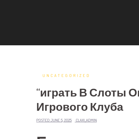
Skip
to
content
UNCATEGORIZED
“играть В Слоты 
Игрового Клуба
POSTED
JUNE 5, 2025
CLAXI_ADMIN