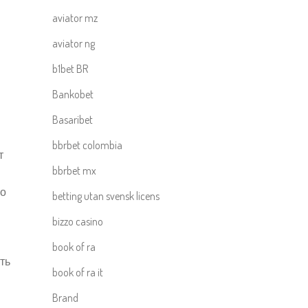
aviator mz
aviator ng
b1bet BR
Bankobet
Basaribet
bbrbet colombia
т
bbrbet mx
ко
betting utan svensk licens
bizzo casino
book of ra
ть
book of ra it
Brand