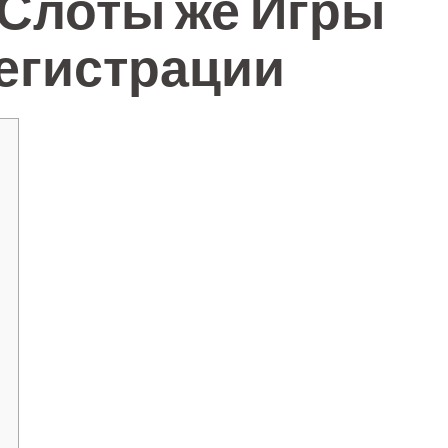
Слоты же Игры
Регистрации