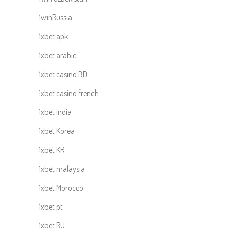
1winRussia
1xbet apk
1xbet arabic
1xbet casino BD
1xbet casino french
1xbet india
1xbet Korea
1xbet KR
1xbet malaysia
1xbet Morocco
1xbet pt
1xbet RU