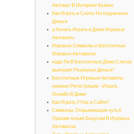
Автомат В Интернет Казино
Как Играть в Слоты На подлинные
Деньги
а Начать Играть в Демо Игровые
Автоматы
Игровые Символы и Бесплатных
Игровых Автоматах
надо Ли В Бесплатных Демо Слотах
выиграет Реальные Деньги?
Бесплатные Игровые Автоматы
никаких Регистрации – Играть
Онлайн В Демо
Как Играть У Нас и Сайте?
Символы, Открывающие путь К
Призам только Бонусам В Игровых
Автоматах