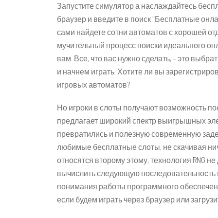
Запустите симулятор а наслаждайтесь беспл
браузер и введите в поиск “Бесплатные онла
сами найдете сотни автоматов с хорошей отда
мучительный процесс поиски идеального онла
вам. Все, что вас нужно сделать, – это выбр
и начнем играть. Хотите ли вы зарегистриро
игровых автоматов?
Но игроки в слоты получают возможность по
предлагает широкий спектр выигрышных элем
превратились и полезную современную заде
любимые бесплатные слоты, не скачивая ниче
относятся второму этому, технология RNG не
вычислить следующую последовательность 
понимания работы программного обеспечени
если будем играть через браузер или загруз