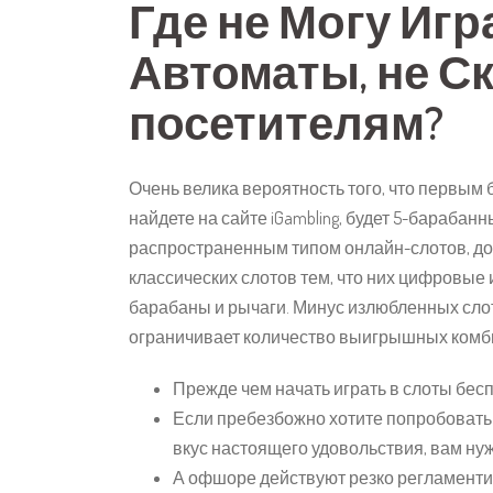
Где не Могу Иг
Автоматы, не С
посетителям?
Очень велика вероятность того, что первы
найдете на сайте iGambling, будет 5-барабан
распространенным типом онлайн-слотов, до
классических слотов тем, что них цифровые
барабаны и рычаги. Минус излюбленных слото
ограничивает количество выигрышных ком
Прежде чем начать играть в слоты бес
Если пребезбожно хотите попробовать
вкус настоящего удовольствия, вам нуж
А офшоре действуют резко регламент