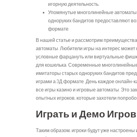
игорную деятельность.
Упомянутые многолинейные автоматы п
одноруких бандитов предоставляют воз
формате.
В нашей статье и рассмотрим преимущества 
автоматы. Любители игры на интерес может 
условные фарцануть или виртуальные фишки,
для кошелька. Современные многолинейные 
имитаторы старых одноруких бандитов пред
играми а 3Д формате. День каждое онлайн-
все игры казино и игровые автоматы. Это за
опытных игроков, которые захотели попробов
Играть и Демо Игро
Таким образом, игроки будут уже настроены