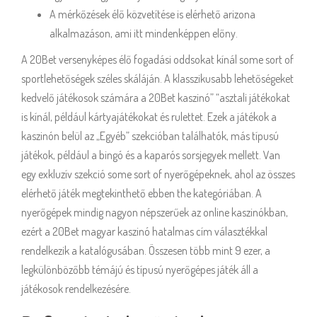
A mérkőzések élő közvetítése is elérhető arizona
alkalmazáson, ami itt mindenképpen előny.
A 20Bet versenyképes élő fogadási oddsokat kínál some sort of
sportlehetőségek széles skáláján. A klasszikusabb lehetőségeket
kedvelő játékosok számára a 20Bet kaszinó” “asztali játékokat
is kínál, például kártyajátékokat és rulettet. Ezek a játékok a
kaszinón belül az „Egyéb” szekcióban találhatók, más típusú
játékok, például a bingó és a kaparós sorsjegyek mellett. Van
egy exkluzív szekció some sort of nyerőgépeknek, ahol az összes
elérhető játék megtekinthető ebben the kategóriában. A
nyerőgépek mindig nagyon népszerűek az online kaszinókban,
ezért a 20Bet magyar kaszinó hatalmas cím választékkal
rendelkezik a katalógusában. Összesen több mint 9 ezer, a
legkülönbözőbb témájú és típusú nyerőgépes játék áll a
játékosok rendelkezésére.