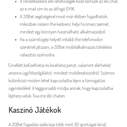
A rendelkezésre álló lehetőségek közé tartozik az élő chat,
az e-mail cím és az átfogó GYIK.
A 20Bet segítségével most már élőben fogadhatok,
miközben nézem the kedvenc helyi focimeccseimet,
mindezt egy könnyen használható alkalmazásból.
Ha a számítógép helyett inkább the telefonodon
szeretnél játszani, a 20Bet mobilalkalmazás tökéletes
választás számodra.
Emellett befizethetsz és kivehetsz pénzt, valamint elérheted
arizona ügyfélszolgálatot, mindezt mobileszközödről. Számos
különböző módon lehet kapcsolatba lépni a támogatási
ügynökökkel. A leggyorsabb módja annak, hogy kapcsolatba
léphess velük, fixa írsz élő chaten.
Kaszinó Játékok
A 20Bet fogadási szekciója több mint 30 sportágat kínál,