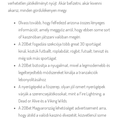
verhetetlen játékélményt nyújt. Akár befizetni, akár kivenni
akarsz, minden gördülékenyen megy.
Olvass tovább, hogy felfedezd arizona összes lényeges
információt, amely meggyőz arról, hogy ebben some sort
of kaszinóban játszani valóban megéri.
A 20Bet fogadási szekciója több great 30 sportágat
kínál, köztük futballt, röplabdát, rögbit, futsalt, teniszt és
még sok más sportágat.
A 20Bet biztosítja a nyugalmat, mivel a legmodernebb és
legelterjedtebb módszereket kínálja a tranzakciók
lebonyolításához.
A nyerőgépeké a főszerep, olyan jól ismert nyerőgépek
várják a szerencsejátékosokat, mint a Fire Lightning, a
Dead or Alive és a Viking Wilds.
A 20Bet Magyarország lehetőséget advertisement arra,
hogy átéld a valódi kaszinó élvezetét, közvetlenül some