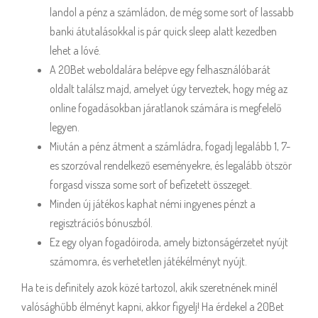
landol a pénz a számládon, de még some sort of lassabb
banki átutalásokkal is pár quick sleep alatt kezedben
lehet a lóvé.
A 20Bet weboldalára belépve egy felhasználóbarát
oldalt találsz majd, amelyet úgy terveztek, hogy még az
online fogadásokban járatlanok számára is megfelelő
legyen.
Miután a pénz átment a számládra, fogadj legalább 1, 7-
es szorzóval rendelkező eseményekre, és legalább ötször
forgasd vissza some sort of befizetett összeget.
Minden új játékos kaphat némi ingyenes pénzt a
regisztrációs bónuszból.
Ez egy olyan fogadóiroda, amely biztonságérzetet nyújt
számomra, és verhetetlen játékélményt nyújt.
Ha te is definitely azok közé tartozol, akik szeretnének minél
valósághűbb élményt kapni, akkor figyelj! Ha érdekel a 20Bet