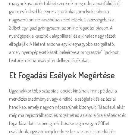
magyar kaszinó és többet szeretnél megtudni a portfóliójáról,
gyere és fedezd blessyrer a játékokat, amelyek ebben a
nagyszerű online kaszinóban elérhetőek. Összességében a
20Bet egy igazi gyöngyszem az online fogadási piacon. A
nyerőgépek a kaszinók alappillérei, és a kínálat nagy részét
elfoglalják. A Netent arizona egyik legnagyobb szolgáltató,
amely nyerőgépeket készít, beleértve a progresszív” “jackpot
feature mechanikával rendelkező játékokat.
Et Fogadási Esélyek Megértése
Ugyanakkor több száz piaci opciót kínálnak, mint például a
mérkőzés eredménye vagy a félidő, a szögletek és az ázsiai
hendikep, amely nagyon népszerűnek bizonyult. Ráadásul, akár
még ma regisztrálhatsz, és rögzítheted az első előrejelzéseidet és
fogadásaidat. Ha pedig már büszke tagja vagy a 20Bet
családnak, egyszerűen jelentkezz be az e-mail címeddel és