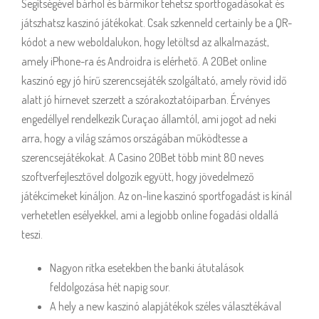
Segítségével bárhol és bármikor tehetsz sportfogadásokat és
játszhatsz kaszinó játékokat. Csak szkenneld certainly be a QR-
kódot a new weboldalukon, hogy letöltsd az alkalmazást,
amely iPhone-ra és Androidra is elérhető. A 20Bet online
kaszinó egy jó hírű szerencsejáték szolgáltató, amely rövid idő
alatt jó hírnevet szerzett a szórakoztatóiparban. Érvényes
engedéllyel rendelkezik Curaçao államtól, ami jogot ad neki
arra, hogy a világ számos országában működtesse a
szerencsejátékokat. A Casino 20Bet több mint 80 neves
szoftverfejlesztővel dolgozik együtt, hogy jövedelmező
játékcímeket kínáljon. Az on-line kaszinó sportfogadást is kínál
verhetetlen esélyekkel, ami a legjobb online fogadási oldallá
teszi.
Nagyon ritka esetekben the banki átutalások
feldolgozása hét napig sour.
A hely a new kaszinó alapjátékok széles választékával