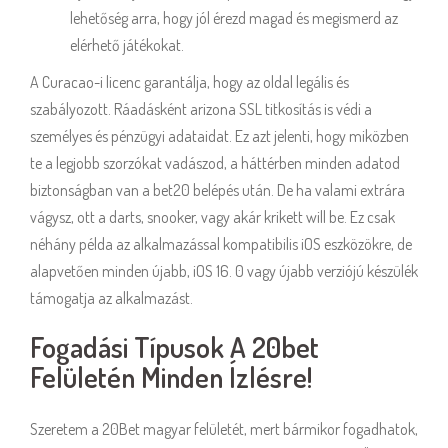
lehetőség arra, hogy jól érezd magad és megismerd az
elérhető játékokat.
A Curacao-i licenc garantálja, hogy az oldal legális és
szabályozott. Ráadásként arizona SSL titkosítás is védi a
személyes és pénzügyi adataidat. Ez azt jelenti, hogy miközben
te a legjobb szorzókat vadászod, a háttérben minden adatod
biztonságban van a bet20 belépés után. De ha valami extrára
vágysz, ott a darts, snooker, vagy akár krikett will be. Ez csak
néhány példa az alkalmazással kompatibilis iOS eszközökre, de
alapvetően minden újabb, iOS 16. 0 vagy újabb verziójú készülék
támogatja az alkalmazást.
Fogadási Típusok A 20bet
Felületén Minden Ízlésre!
Szeretem a 20Bet magyar felületét, mert bármikor fogadhatok,