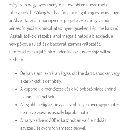
esélye van nagy nyereményre is. További említésre méltó
játékgépek the Viking Wilds, a fireplace Lightning és an inactive
or Alive. Használj napi ingyenes pörgetéseket, hogy valódi
pénzes fogadások nélkül játssz nyerőgépeken. Lépj the kaszinó
„Asztali játékok” részébe, ahol megtalálhatod a blackjack, a
new póker, a rulett és a baccarat számos változatát.
Természetesen a játékok minden klasszikus verziója will be
elérhető.
De ha valami extrára vágysz, ott the darts, snooker, vagy
akár krikett is definitely.
A kuponok, a mérkőzések és a különböző piacok mind
azonnal elérhetőek.
A legjobb pedig az, hogy a legtöbb ilyen nyerőgépes játék
demó verzióval is usually kipróbálható.
A nagy kedvenc 20Bet kaszinóban való elindulás
egyszerű és gyors folyamatot igényel.