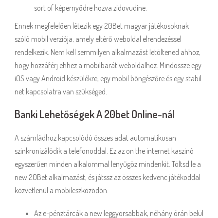
sort of képernyődre hozva zidovudine.
Ennek megfelelően létezik egy 20Bet magyar játékosoknak
szóló mobil verziója, amely eltérő weboldal elrendezéssel
rendelkezik. Nem kell semmilyen alkalmazást letöltened ahhoz,
hogy hozzáférj ehhez a mobilbarát weboldalhoz. Mindössze egy
iOS vagy Android készülékre, egy mobil böngészőre és egy stabil
net kapcsolatra van szükséged.
Banki Lehetőségek A 20bet Online-nál
A számládhoz kapcsolódó összes adat automatikusan
szinkronizálódik a telefonoddal. Ez az on the internet kaszinó
egyszerűen minden alkalommal lenyűgöz mindenkit. Töltsd le a
new 20Bet alkalmazást, és játssz az összes kedvenc játékoddal
közvetlenül a mobileszközödön.
Az e-pénztárcák a new leggyorsabbak, néhány órán belül