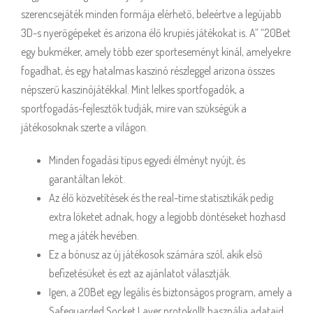
szerencsejáték minden formája elérhető, beleértve a legújabb
3D-s nyerőgépeket és arizona élő krupiés játékokat is. A” “20Bet
egy bukméker, amely több ezer sporteseményt kínál, amelyekre
fogadhat, és egy hatalmas kaszinó részleggel arizona összes
népszerű kaszinójátékkal. Mint lelkes sportfogadók, a
sportfogadás-fejlesztők tudják, mire van szükségük a
játékosoknak szerte a világon.
Minden fogadási típus egyedi élményt nyújt, és
garantáltan leköt.
Az élő közvetítések és the real-time statisztikák pedig
extra löketet adnak, hogy a legjobb döntéseket hozhasd
meg a játék hevében.
Ez a bónusz az új játékosok számára szól, akik első
befizetésüket és ezt az ajánlatot választják.
Igen, a 20Bet egy legális és biztonságos program, amely a
Safeguarded Socket Layer protokollt használja adataid