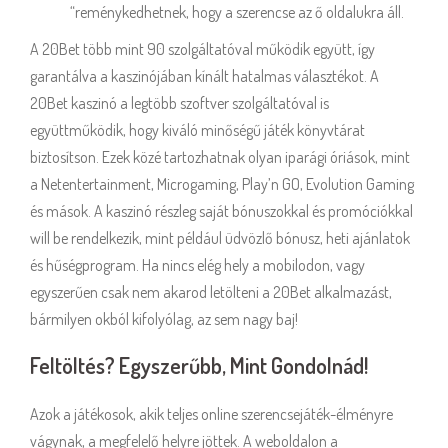
“reménykedhetnek, hogy a szerencse az ő oldalukra áll.
A 20Bet több mint 90 szolgáltatóval működik együtt, így
garantálva a kaszinójában kínált hatalmas választékot. A
20Bet kaszinó a legtöbb szoftver szolgáltatóval is
együttműködik, hogy kiváló minőségű játék könyvtárat
biztosítson. Ezek közé tartozhatnak olyan iparági óriások, mint
a Netentertainment, Microgaming, Play’n GO, Evolution Gaming
és mások. A kaszinó részleg saját bónuszokkal és promóciókkal
will be rendelkezik, mint például üdvözlő bónusz, heti ajánlatok
és hűségprogram. Ha nincs elég hely a mobilodon, vagy
egyszerűen csak nem akarod letölteni a 20Bet alkalmazást,
bármilyen okból kifolyólag, az sem nagy baj!
Feltöltés? Egyszerűbb, Mint Gondolnád!
Azok a játékosok, akik teljes online szerencsejáték-élményre
vágynak, a megfelelő helyre jöttek. A weboldalon a