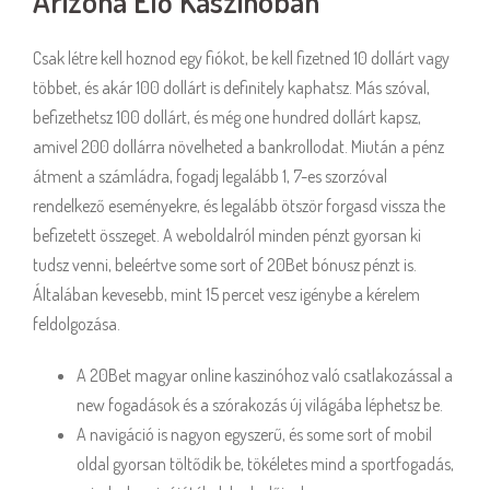
Arizona Élő Kaszinóban
Csak létre kell hoznod egy fiókot, be kell fizetned 10 dollárt vagy
többet, és akár 100 dollárt is definitely kaphatsz. Más szóval,
befizethetsz 100 dollárt, és még one hundred dollárt kapsz,
amivel 200 dollárra növelheted a bankrollodat. Miután a pénz
átment a számládra, fogadj legalább 1, 7-es szorzóval
rendelkező eseményekre, és legalább ötször forgasd vissza the
befizetett összeget. A weboldalról minden pénzt gyorsan ki
tudsz venni, beleértve some sort of 20Bet bónusz pénzt is.
Általában kevesebb, mint 15 percet vesz igénybe a kérelem
feldolgozása.
A 20Bet magyar online kaszinóhoz való csatlakozással a
new fogadások és a szórakozás új világába léphetsz be.
A navigáció is nagyon egyszerű, és some sort of mobil
oldal gyorsan töltődik be, tökéletes mind a sportfogadás,