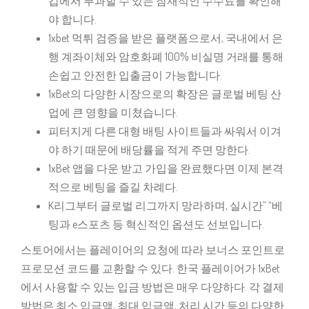
갑에서 부과할 수 있는 잠재적인 수수료를 확인해
야 합니다.
1xbet 먹튀 검증을 받은 플랫폼으로서, 국내에서 은
행 계좌이체와 암호화폐 100% 비실명 거래를 통해
손쉽고 안전한 입출금이 가능합니다.
1xBet의 다양한 시장으로의 확장은 글로벌 베팅 산
업에 큰 영향을 미쳤습니다.
피터지게 다른 대형 배팅 사이트들과 싸워서 이겨
야 하기 때문에 배당률을 적게 주면 망한다.
1xBet 앱을 다운 받고 가입을 완료했다면 이제 본격
적으로 베팅을 즐길 차례다.
K리그부터 글로벌 리그까지 망라하며, 실시간” “베
팅과 e스포츠 등 혁신적인 옵션도 선보입니다.
스토어에서는 플레이어의 요청에 따라 보너스 포인트로
프로모션 코드를 교환할 수 있다. 한국 플레이어가 1xBet
에서 사용할 수 있는 입금 방법은 매우 다양하다. 각 결제
방법은 최소 입금액, 최대 입금액, 처리 시간 등의 다양한