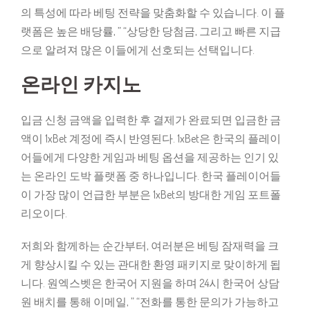
의 특성에 따라 베팅 전략을 맞춤화할 수 있습니다. 이 플
랫폼은 높은 배당률, ” “상당한 당첨금, 그리고 빠른 지급
으로 알려져 많은 이들에게 선호되는 선택입니다.
온라인 카지노
입금 신청 금액을 입력한 후 결제가 완료되면 입금한 금
액이 1xBet 계정에 즉시 반영된다. 1xBet은 한국의 플레이
어들에게 다양한 게임과 베팅 옵션을 제공하는 인기 있
는 온라인 도박 플랫폼 중 하나입니다. 한국 플레이어들
이 가장 많이 언급한 부분은 1xBet의 방대한 게임 포트폴
리오이다.
저희와 함께하는 순간부터, 여러분은 베팅 잠재력을 크
게 향상시킬 수 있는 관대한 환영 패키지로 맞이하게 됩
니다. 원엑스벳은 한국어 지원을 하며 24시 한국어 상담
원 배치를 통해 이메일, ” “전화를 통한 문의가 가능하고