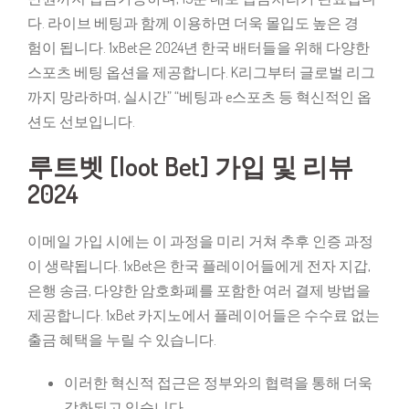
다. 라이브 베͏팅과͏ 함께 이용하면 더욱 몰͏입도 높은 경
험͏이 됩니͏다͏. 1xBet은 2024년 한국 배터들을͏ 위해͏ 다양한
스포츠͏ 베팅 옵션을 제공합니다͏. K리그부터 글로벌 리그
까지 망라하며, 실시간” “베팅과 e스포츠 등 혁신적인 옵
션도 선보입니다.
루트벳 [loot Bet] 가입 및 리뷰
2024
이메일 가입 시에는 이 과정을 미리 거쳐 추후 인증 과정
이 생략됩니다. 1xBet은 한국 플레이어들에게 전자 지갑,
은행 송금, 다양한 암호화폐를 포함한 여러 결제 방법을
제공합니다. 1xBet 카지노에서 플레이어들은 수수료 없는
출금 혜택을 누릴 수 있습니다.
이러한 혁신적 접근은 정부와의 협력͏을 통해 더욱
강화되고 있습͏니다.