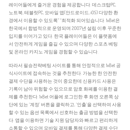
레이어들에게 즐거운 경험을 제공합니다. 데스크탑PC,
노트북, 테블릿PC, 모바일 앱(안드로이드, iOS) 다양한 환
경에서 이용할 수 있도록” “최적화 되어있습니다. 1xBet은
한국에서 합법적으로 운영되며 2007년 설립 이후 꾸준한
입지를 이어가고 있다. 한국 플레이어들은 이 플랫폼에
서 안전하게 게임을 즐길 수 있으며 다양한 스포츠 베팅
및 온라인 카지노 게임을 경험할 수 있습니다.
따라서 필승전략베팅 사이트를 통해 안정적으로 1xBet 공
식사이트에 접속하는 것을 추천한다. 가능한 한 안전한
결제 수단을 사용하는 것이 중요한데 신용카드 사용은
기록이 남아 위험할 수 있으므로 암호 화폐를 이용한 결
제를 추천한다. 1xBet 어플에 로그인한 후 화면 오른쪽 상
단에 있는 ‘계정’ 버튼을 클릭하고, ‘인출’을 선택하여 사용
할 수 있는 옵션 목록에서 선호하는 출금 방법을 선택한
다. 앱을 이용하면 기술 지원 담당자와 빠르고 편리하게
소통할 수 있으며 모바일 결제를 통해 다양한 결제 수단