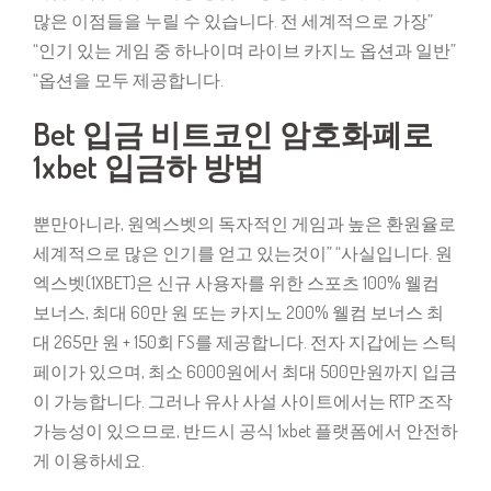
많은 이점들을 누릴 수 있습니다. 전 세계적으로 가장”
“인기 있는 게임 중 하나이며 라이브 카지노 옵션과 일반”
“옵션을 모두 제공합니다.
Bet 입금 비트코인 암호화폐로
1xbet 입금하 방법
뿐만아니라, 원엑스벳의 독자적인 게임과 높은 환원율로
세계적으로 많은 인기를 얻고 있는것이” “사실입니다. 원
엑스벳(1XBET)은 신규 사용자를 위한 스포츠 100% 웰컴
보너스, 최대 60만 원 또는 카지노 200% 웰컴 보너스 최
대 265만 원 + 150회 FS를 제공합니다. 전자 지갑에는 스틱
페이가 있으며, 최소 6000원에서 최대 500만원까지 입금
이 가능합니다. 그러나 유사 사설 사이트에서는 RTP 조작
가능성이 있으므로, 반드시 공식 1xbet 플랫폼에서 안전하
게 이용하세요.