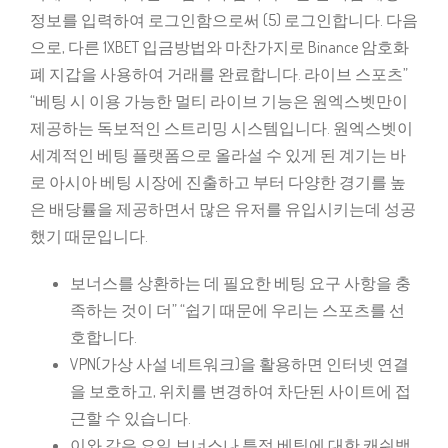
정보를 입력하여 로그인함으로써 (5) 로그인합니다. 다음
으로, 다른 1XBET 입금방법와 마찬가지로 Binance 암호화
폐 지갑을 사용하여 거래를 완료합니다. 라이브 스포츠”
“베팅 시 이용 가능한 멀티 라이브 기능은 원엑스벳만이
제공하는 독보적인 스트리밍 시스템입니다. 원엑스벳이
세계적인 베팅 플랫폼으로 올라설 수 있게 된 계기는 바
로 아시아 베팅 시장에 진출하고 부터 다양한 경기를 높
은 배당률을 제공하면서 많은 유저를 유입시키는데 성공
했기 때문입니다.
보너스를 상환하는 데 필요한 베팅 요구 사항을 충
족하는 것이 더” “쉽기 때문에 우리는 스포츠를 선
호합니다.
VPN(가상 사설 네트워크)을 활용하면 인터넷 연결
을 보호하고, 위치를 변경하여 차단된 사이트에 접
근할 수 있습니다.
이와 같은 요일 보너스나 특정 베팅에 대한 캐쉬백