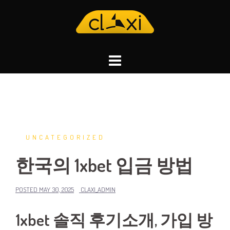
Skip
to
content
UNCATEGORIZED
한국의 1xbet 입금 방법
POSTED
MAY 30, 2025
CLAXI_ADMIN
1xbet 솔직 후기소개, 가입 방