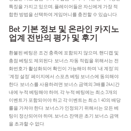
특징을 가지고 있으며, 플레이어들은 자신에게 가장 적
합한 방법을 선택하여 게임머니를 충전할 수 있습니다.
Bet 기본 정보 및 온라인 카지노
업계 전반의 평가 및 후기
환불된 베팅은 조건 충족에 포함되지 않으며, 핸디캡 및
총점 베팅도 제외된다. 보너스 자동 적립을 위해서는 전
화번호가 활성화되어 확인이 가능해야 하며 ‘내 계정’의
‘계정 설정’ 페이지에서 스포츠 베팅 보너스에 동의해야
한다. 보너스를 사용하려면 보너스 금액의 3배를 24시간
내에 누적 베팅해야 하며, 각 누적 베팅에는 최소 3개의
이벤트가 포함되어야 하고 각 이벤트는 최소 1. 40의 배당
률을 가져야 한다. 보너스가 인정되기 위해서는 모든 베
팅이 정산되어야 하며, 보너스 잔액은 초기 보너스 금액
을 초과할 수 없다.