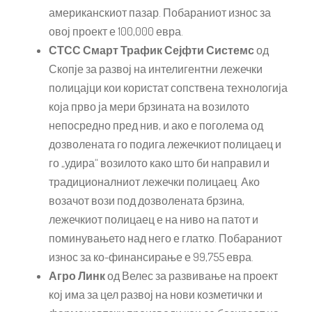
американскиот пазар. Побараниот износ за
овој проект е 100,000 евра.
СТСС Смарт Трафик Сејфти Системс
од
Скопје за развој на интелигентни лежечки
полицајци кои користат сопствена технологија
која прво ја мери брзината на возилото
непосредно пред нив, и ако е поголема од
дозволената го подига лежечкиот полицаец и
го „удира“ возилото како што би направил и
традиционалниот лежечки полицаец. Ако
возачот вози под дозволената брзина,
лежечкиот полицаец е на ниво на патот и
поминувањето над него е глатко. Побараниот
износ за ко-финансирање е 99,755 евра.
Агро Линк
од Велес за развивање на проект
кој има за цел развој на нови козметички и