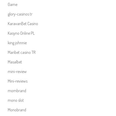
Game
glory-casinos tr
KaravanBet Casino
Kasyno Online PL
king johnnie
Maribet casino TR
Masalbet
mini-review
Mini-reviews
mombrand
mono slot
Monobrand