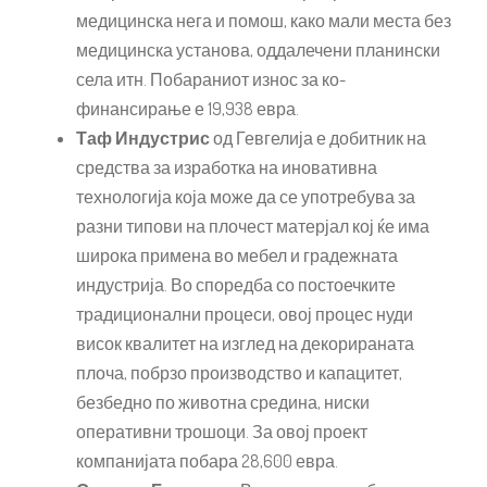
медицинска нега и помош, како мали места без
медицинска установа, оддалечени планински
села итн. Побараниот износ за ко-
финансирање е 19,938 евра.
Таф Индустрис
од Гевгелија е добитник на
средства за изработка на иновативна
технологија која може да се употребува за
разни типови на плочест матерјал кој ќе има
широка примена во мебел и градежната
индустрија. Во споредба со постоечките
традиционални процеси, овој процес нуди
висок квалитет на изглед на декорираната
плоча, побрзо производство и капацитет,
безбедно по животна средина, ниски
оперативни трошоци. За овој проект
компанијата побара 28,600 евра.