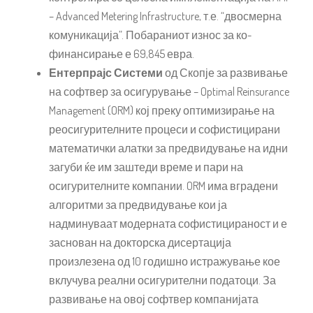
– Advanced Metering Infrastructure, т.е. “двосмерна
комуникација”. Побараниот износ за ко-
финансирање е 69,845 евра.
Ентерпрајс Системи
од Скопје за развивање
на софтвер за осигурување – Optimal Reinsurance
Management (ORM) кој преку оптимизирање на
реосигурителните процеси и софистицирани
математички алатки за предвидување на идни
загуби ќе им заштеди време и пари на
осигурителните компании. ORM има вградени
алгоритми за предвидување кои ја
надминуваат модерната софистицираност и е
заснован на докторска дисертација
произлезена од 10 годишно истражување кое
вклучува реални осигурителни податоци. За
развивање на овој софтвер компанијата