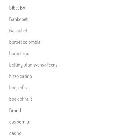
b1bet BR
Bankobet
Basaribet
bbrbet colombia
bbrbet mx
betting utan svensk licens
bizzo casino
book of ra
book of ra it
Brand
casibom tr
casino