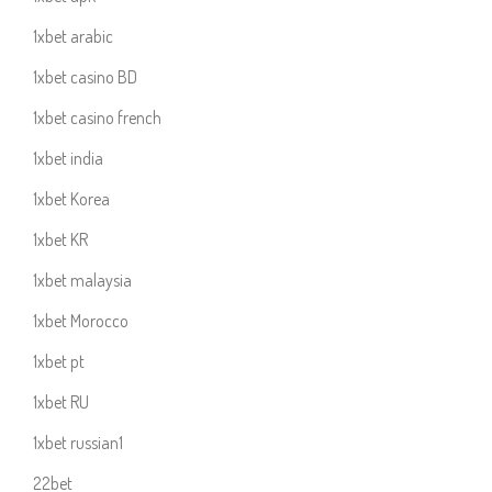
1xbet arabic
1xbet casino BD
1xbet casino french
1xbet india
1xbet Korea
1xbet KR
1xbet malaysia
1xbet Morocco
1xbet pt
1xbet RU
1xbet russian1
22bet