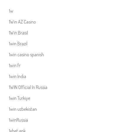
1w
1Win AZ Casino
1Win Brasil
1win Brazil
1win casino spanish
1win fr
1win India
1WIN Official In Russia
1win Turkiye
1win uzbekistan
1winRussia
1xbet apk