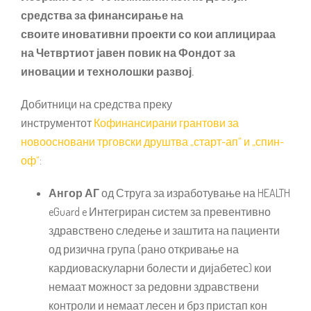
средства за финансирање на
своите иновативни проекти со кои аплицираа
на Четвртиот јавен повик на Фондот за
иновации и технолошки развој.
Добитници на средства преку
инструментот
Кофинансирани грантови за
новоосновани трговски друштва „старт-ап“ и „спин-
оф“
:
Ангор АГ
од Струга за изработување на HEALTH
eGuard e Интегриран систем за превентивно
здравствено следење и заштита на пациенти
од ризична група (рано откривање на
кардиоваскуларни болести и дијабетес) кои
немаат можност за редовни здравствени
контроли и немаат лесен и брз пристап кон