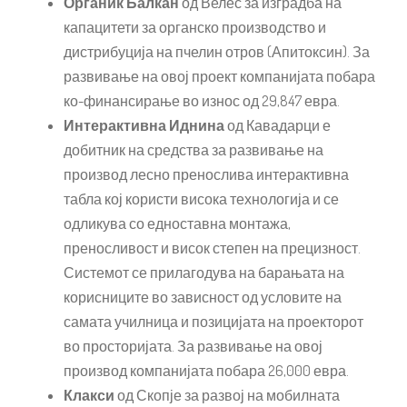
Органик Балкан
од Велес за изградба на
капацитети за органско производство и
дистрибуција на пчелин отров (Апитоксин). За
развивање на овој проект компанијата побара
ко-финансирање во износ од 29,847 евра.
Интерактивна Иднина
од Кавадарци е
добитник на средства за развивање на
производ лесно пренослива интерактивна
табла кој користи висока технологија и се
одликува со едноставна монтажа,
преносливост и висок степен на прецизност.
Системот се прилагодува на барањата на
корисниците во зависност од условите на
самата училница и позицијата на проекторот
во просторијата. За развивање на овој
производ компанијата побара 26,000 евра.
Клакси
од Скопје за развој на мобилната