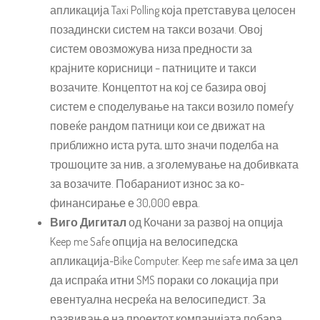
апликација Taxi Polling која претставува целосен
позадински систем на такси возачи. Овој
систем овозможува низа предности за
крајните корисници – патниците и такси
возачите. Концептот на кој се базира овој
систем е споделување на такси возило помеѓу
повеќе рандом патници кои се движат на
приближно иста рута, што значи поделба на
трошоците за нив, а зголемување на добивката
за возачите. Побараниот износ за ко-
финансирање е 30,000 евра.
Виго Дигитал
од Кочани за развој на опција
Keep me Safe опција на велосипедска
апликација-Bike Computer. Keep me safe има за цел
да испраќа итни SMS пораки со локација при
евентуална несреќа на велосипедист. За
развивање на проектот компанијата побара