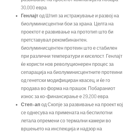
30,000 евра.
Генлајт
од Штип за истражување и развој на
биолуминисцентни бои за храна. Целта на
проектот е развивање на прототип што би
претставувал рекомбинантен,
биолуминисцентен протеин што е стабилен
при различни температури и киселост. Генлајт
ќе користи нов револуционерен процес за
сепарација на биолуминисцентните протеини
од генетски модифициран квасец, и ќе го
продава во форма на прашок. Побараниот
износ за ко-финансирање е 29,200 евра.
Степ-ап
од Скопје за развивање на проект кој
се однесува на примената на беспилотни
летала опремени со термални камери во
вршењето на инспекција и надзор на