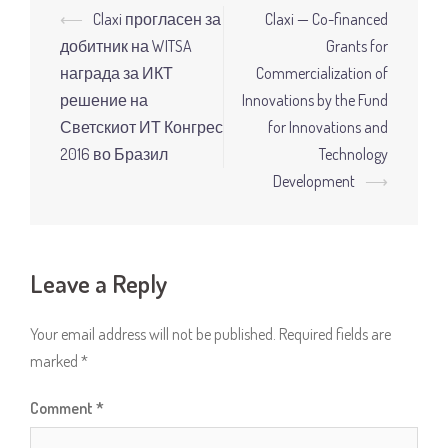
Post
⟵
Claxi прогласен за
Claxi — Co-financed
navigation
добитник на WITSA
Grants for
награда за ИКТ
Commercialization of
решение на
Innovations by the Fund
Светскиот ИТ Конгрес
for Innovations and
2016 во Бразил
Technology
Development
⟶
Leave a Reply
Your email address will not be published.
Required fields are
marked
*
Comment
*