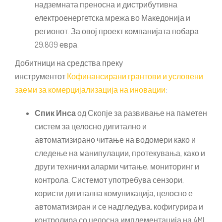
надземната преносна и дистрибутивна
електроенергетска мрежа во Македонија и
регионот. За овој проект компанијата побара
29,809 евра.
Добитници на средства преку
инструментот
Кофинансирани грантови и условени
заеми за комерцијализација на иновации
:
Спик Инса
од Скопје за развивање на паметен
систем за целосно дигитално и
автоматизирано читање на водомери како и
следење на манипулации, протекувања, како и
други технички аларми читање, мониторинг и
контрола. Системот употребува сензори,
користи дигитална комуникација, целосно е
автоматизиран и се надгледува, кофигурира и
контролира со целосна имплементација на AMI