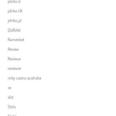
plinko in
plinko UK
plinko_pl
Qizilbilet
Ramenbet
Review
Reviewe
reviewer
ricky casino australia
se
slot
Slots