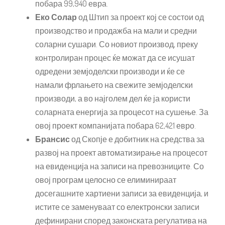
побара 99,940 евра.
Еко Солар
од Штип за проект кој се состои од
производство и продажба на мали и средни
соларни сушари. Со новиот производ, преку
контролиран процес ќе можат да се исушат
одредени земјоделски производи и ќе се
намали фрлањето на свежите земјоделски
производи, а во најголем дел ќе ја користи
соларната енергија за процесот на сушење. За
овој проект компанијата побара 62,421 евро.
Брансис
од Скопје е добитник на средства за
развој на проект автоматизирање на процесот
на евиденција на записи на превозниците. Со
овој програм целосно се елиминираат
досегашните хартиени записи за евиденција, и
истите се заменуваат со електронски записи
дефинирани според законската регулатива на