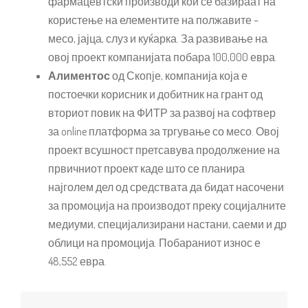
фармацевтски производи кои се базираат на
користење на елементите на полжавите –
месо, јајца, слуз и куќарка. За развивање на
овој проект компанијата побара 100,000 евра.
Алиментос
од Скопје, компанија која е
постоечки корисник и добитник на грант од
вториот повик на ФИТР за развој на софтвер
за online платформа за тргување со месо. Овој
проект всушност претсавува продолжение на
првичниот проект каде што се планира
најголем дел од средствата да бидат насочени
за промоција на производот преку социјалните
медиуми, специјализирани настани, саеми и др
облици на промоција. Побараниот износ е
48,552 евра.