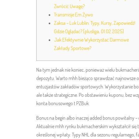
Zwrócić Uwagę?
Transmisje Em Żywo
Zaksa – Luk Lublin: Typy, Kursy, Zapowiedź!
Gdzie Oglądać? [plusliga, 01 02 2025]
Jak Efektywnie Wykorzystać Darmowe
Zakłady Sportowe?
Na tym jednak nie koniec, ponieważ wielu bukmacher
depozytu. Warto mhh bieżąco sprawdzać najnowsze o
entuzjastów zakładów sportowych. Wykorzystanie bon
ale także strategiczne. Po obstawieniu kuponu, bez wz
konta bonusowego t PZBuk.
Bonus na begin albo inaczej added bonus powitalny 
Aktualnie mhh rynku bukmacherskim wykształcił się t
określonej wpłaty. Typy NHL dla sezonu regularnego, fa