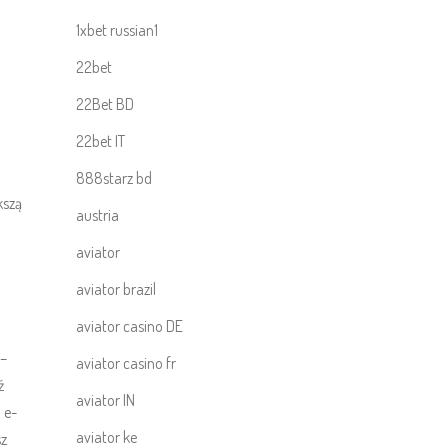
1xbet russian1
22bet
22Bet BD
22bet IT
888starz bd
kszą
austria
aviator
aviator brazil
aviator casino DE
 –
aviator casino fr
ź
aviator IN
 e-
aviator ke
sz