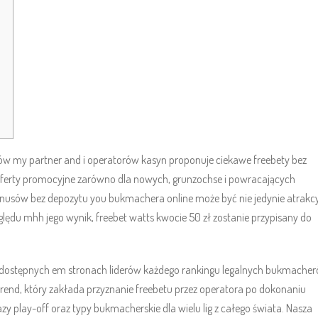
ów my partner and i operatorów kasyn proponuje ciekawe freebety bez
ferty promocyjne zarówno dla nowych, grunzochse i powracających
usów bez depozytu you bukmachera online może być nie jedynie atrakcy
ględu mhh jego wynik, freebet watts kwocie 50 zł zostanie przypisany do
– dostępnych em stronach liderów każdego rankingu legalnych bukmacher
rend, który zakłada przyznanie freebetu przez operatora po dokonaniu
zy play-off oraz typy bukmacherskie dla wielu lig z całego świata. Nasza