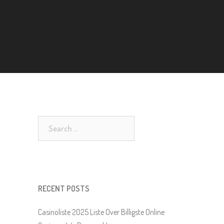
Search
for:
RECENT POSTS
Casinoliste 2025 Liste Over Billigste Online