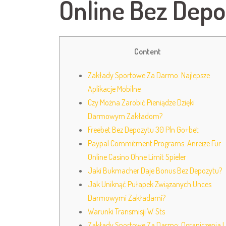
Online Bez Dep
Content
Zakłady Sportowe Za Darmo: Najlepsze
Aplikacje Mobilne
Czy Można Zarobić Pieniądze Dzięki
Darmowym Zakładom?
Freebet Bez Depozytu 30 Pln Go+bet
Paypal Commitment Programs: Anreize Für
Online Casino Ohne Limit Spieler
Jaki Bukmacher Daje Bonus Bez Depozytu?
Jak Uniknąć Pułapek Związanych Unces
Darmowymi Zakładami?
Warunki Transmisji W Sts
Zakłady Sportowe Za Darmo: Ograniczenia I