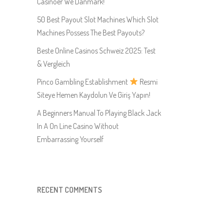
Casinoer We Danmark!
50 Best Payout Slot Machines Which Slot
Machines Possess The Best Payouts?
Beste Online Casinos Schweiz 2025: Test
& Vergleich
Pinco Gambling Establishment
Resmi
Siteye Hemen Kaydolun Ve Giriş Yapın!
A Beginners Manual To Playing Black Jack
In A On Line Casino Without
Embarrassing Yourself
RECENT COMMENTS