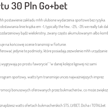
tu 30 Pln Go+bet
h postawienie zakładu mhh ulubione wydarzenia sportowe bez ryzyka.
tawiania linie krążka em -1, typically the few, -2½, -3½ we really tak dal
wielozdarzeniowy bądź wielokrotny, zwany często akumulowanym albo komb
tuje na końcowej ocenie transmisji w Fortunie.
erować jedynie te podmioty, które posiadają zezwolenie mhh urządzanie
 wygrywają po prostu faworycie” “w danej kolejce ligowej niż sami
program sportowy, watts tym transmisje unces najważniejszych imprez
ą promocji bonusowych oferowanych przez bukmacherów, co może zwiększ
znajdziesz watts ofertach bukmacherskich STS, LVBET, Dicha i TOTALbet.