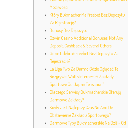
Możliwości
Który Bukmacher Ma Freebet Bez Depozytu
Za Rejestrację?
Bonusy Bez Depozytu
Ozwin Casino Additional Bonuses: Not Any
Deposit, Cashback & Several Others
Gdzie Odebrać Freebet Bez Depozytu Za
Rejestrację?
La Liga Two Za Darmo Gdzie Oglądać Te
Rozgrywki Watts Internecie? Zakłady
Sportowe Go Japan Television”
Dlaczego Serwisy Bukmacherskie Oferują
Darmowe Zakłady?
Kiedy Jest Najlepszy Czas No Ano De
Obstawienie Zakładu Sportowego?
Darmowe Typy Bukmacherskie Na Dziś – Od