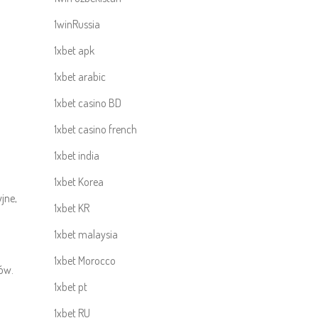
1winRussia
1xbet apk
1xbet arabic
1xbet casino BD
1xbet casino french
1xbet india
1xbet Korea
jne,
1xbet KR
1xbet malaysia
1xbet Morocco
ów.
1xbet pt
1xbet RU