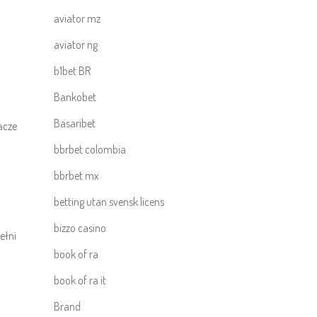
aviator mz
aviator ng
b1bet BR
Bankobet
Basaribet
acze
bbrbet colombia
bbrbet mx
betting utan svensk licens
bizzo casino
ełni
book of ra
book of ra it
Brand