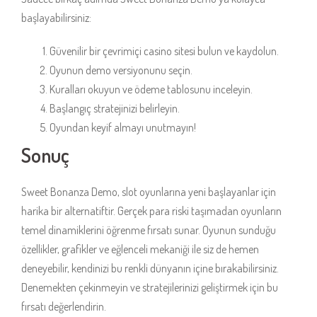
başlayabilirsiniz:
Güvenilir bir çevrimiçi casino sitesi bulun ve kaydolun.
Oyunun demo versiyonunu seçin.
Kuralları okuyun ve ödeme tablosunu inceleyin.
Başlangıç stratejinizi belirleyin.
Oyundan keyif almayı unutmayın!
Sonuç
Sweet Bonanza Demo, slot oyunlarına yeni başlayanlar için
harika bir alternatiftir. Gerçek para riski taşımadan oyunların
temel dinamiklerini öğrenme fırsatı sunar. Oyunun sunduğu
özellikler, grafikler ve eğlenceli mekaniği ile siz de hemen
deneyebilir, kendinizi bu renkli dünyanın içine bırakabilirsiniz.
Denemekten çekinmeyin ve stratejilerinizi geliştirmek için bu
fırsatı değerlendirin.