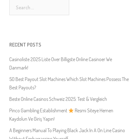
Search
for:
RECENT POSTS
Casinoliste 2025 Liste Over Billigste Online Casinoer We
Danmark!
50 Best Payout Slot Machines Which Slot Machines Possess The
Best Payouts?
Beste Online Casinos Schweiz 2025: Test & Vergleich
Pinco Gambling Establishment
Resmi Siteye Hemen
Kaydolun Ve Giriş Yapın!
A Beginners Manual To Playing Black Jack In A On Line Casino
Without Embarrassing Yourself