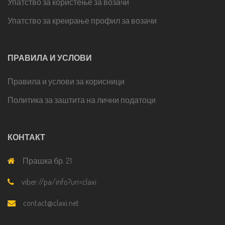
Упатство за користење за возачи
Упатство за креирање профил за возачи
ПРАВИЛА И УСЛОВИ
Правила и услови за корисници
Политика за заштита на лични податоци
КОНТАКТ
Прашка бр. 21
viber://pa/info?uri=claxi
contact@claxi.net