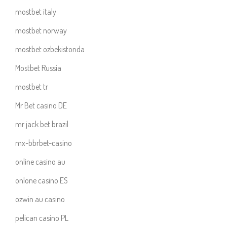
mostbet italy
mostbet norway
mostbet ozbekistonda
Mostbet Russia
mostbet tr
Mr Bet casino DE
mr jack bet brazil
mx-bbrbet-casino
online casino au
onlone casino ES
ozwin au casino
pelican casino PL