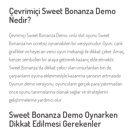
Çevrimiçi Sweet Bonanza Demo
Nedir?
Çevrimiçi Sweet Bonanza Demo, ünlü slot oyunu Sweet
Bonanza’nın ücretsiz oynanabilen bir versiyonudur. Oyun, canlı
grafikler ve heyecan verici oyun mekaniği ile dikkat çeker. Amaç,
benzer sembolleri bir araya getirerek kazanç elde etmektir.
Sweet Bonanza’da dikkat çekici olan unsurlardan biri de,
çarpanların oyuna eklenmesiyle kazanma şansının artmasıdır.
Oyunun demo versiyonu, oyuncuların gerçek para yatırmadan
önce oyunu tanımalarına olanak sağlar ve stratejilerini
geliştirmelerine yardımcı olur.
Sweet Bonanza Demo Oynarken
Dikkat Edilmesi Gerekenler