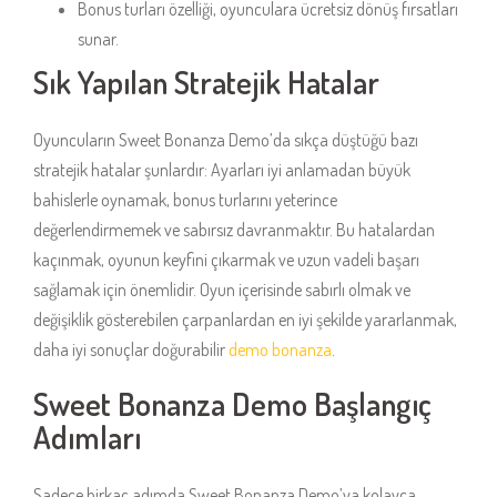
Bonus turları özelliği, oyunculara ücretsiz dönüş fırsatları
sunar.
Sık Yapılan Stratejik Hatalar
Oyuncuların Sweet Bonanza Demo’da sıkça düştüğü bazı
stratejik hatalar şunlardır: Ayarları iyi anlamadan büyük
bahislerle oynamak, bonus turlarını yeterince
değerlendirmemek ve sabırsız davranmaktır. Bu hatalardan
kaçınmak, oyunun keyfini çıkarmak ve uzun vadeli başarı
sağlamak için önemlidir. Oyun içerisinde sabırlı olmak ve
değişiklik gösterebilen çarpanlardan en iyi şekilde yararlanmak,
daha iyi sonuçlar doğurabilir
demo bonanza
.
Sweet Bonanza Demo Başlangıç
Adımları
Sadece birkaç adımda Sweet Bonanza Demo’ya kolayca