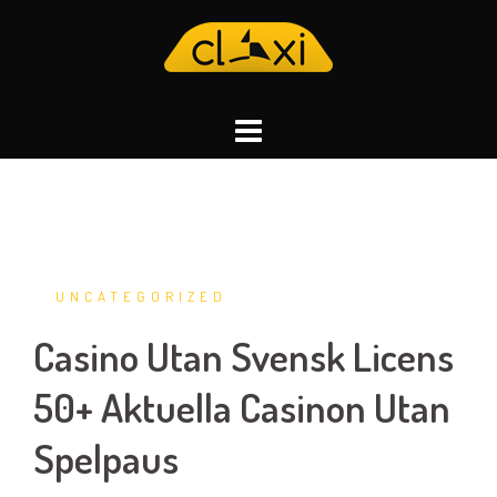
Skip
to
content
UNCATEGORIZED
Casino Utan Svensk Licens
50+ Aktuella Casinon Utan
Spelpaus ️