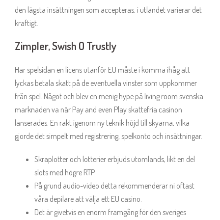
den lägsta insättningen som accepteras, i utlandet varierar det
kraftigt.
Zimpler, Swish O Trustly
Har spelsidan en licens utanför EU måste i komma ihåg att
lyckas betala skatt på de eventuella vinster som uppkommer
från spel. Något och blev en menig hype på living room svenska
marknaden va när Pay and even Play skattefria casinon
lanserades. En rakt igenom ny teknik höjd till skyarna, vilka
gjorde det simpelt med registrering, spelkonto och insättningar.
Skraplotter och lotterier erbjuds utomlands, likt en del
slots med högre RTP.
På grund audio-video detta rekommenderar ni oftast
våra depilare att välja ett EU casino.
Det är givetvis en enorm framgång för den sveriges