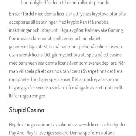
har mulighed for leda till okontrollerat spelande.
En stor fördel med denna licens är att lyckas kryptovalutor ofta
accepteras till betalningar. Med krypto kan i få snabba
insättningar och uttag until låga avgifter. Kahnawake Gaming
Commission lämnar ut spellicenser och är relativt
genomsnittliga att stöta på när man spelar på online casinon
utan svensk licens. Det går mycket bra att spela på ett casino
mediterranean sea denna licens även som svensk depilare. När
man vill spela på ett casino utan licens i Sverige finns det flera
möjligheter för dig av spellicenser. Det är dock ej alla som är
tillgängliga för svenska spelare då många kräver ett nationellt
ID för registreringen.
Stupid Casino
Nej, de är inga casinon i avsaknad av svensk licens och erbjuder
Pay And Play till sveriges spelare. Denna spelform slutade