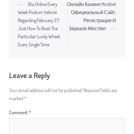
Post
⟵
Gta Online Every
Онлайн Казино Mostbet
navigation
Week Podium Vehicle
Официальный Сайт,
Regarding February 27:
Регистрация И
Just How To Beat The
Зеркало Мостбет
⟶
Particular Lucky Wheel
Every Single Time
Leave a Reply
Your email address will not be published.
Required fields are
marked
*
Comment
*