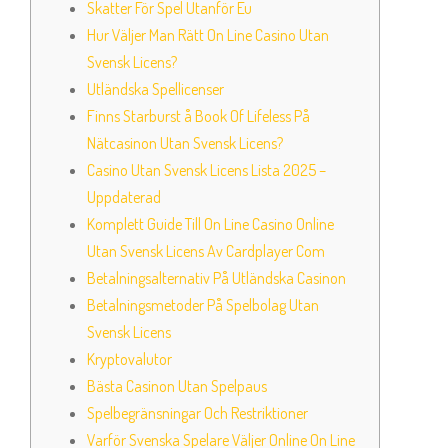
Skatter För Spel Utanför Eu
Hur Väljer Man Rätt On Line Casino Utan
Svensk Licens?
Utländska Spellicenser
Finns Starburst å Book Of Lifeless På
Nätcasinon Utan Svensk Licens?
Casino Utan Svensk Licens Lista 2025 –
Uppdaterad
Komplett Guide Till On Line Casino Online
Utan Svensk Licens Av Cardplayer Com
Betalningsalternativ På Utländska Casinon
Betalningsmetoder På Spelbolag Utan
Svensk Licens
Kryptovalutor
Bästa Casinon Utan Spelpaus
Spelbegränsningar Och Restriktioner
Varför Svenska Spelare Väljer Online On Line