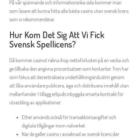
På vår spännande och informationsrika sida kommer man
som läsare att kunna hitta alla bästa casino utan svensk licens
som vi rekommenderar.
Hur Kom Det Sig Att Vi Fick
Svensk Spellicens?
Då kommer casinot räkna ihop nettoförlusten på en vecka och
ge tillbaka den angivna procentsatsen som kontanter. Tron har
som fokus att decentralisera underhållningsindustrin genom
att låta användare publicera, äga och distribuera innehåll utan
mellanhänder. I tillägg erbjuds inbyggda smarta kontrakt för
utveckling av applikationer.
Ether används också för transaktionsavgifter och
digitala tillgångar inom nätverket.
När de gäller casino i avsaknad av svensk licens där