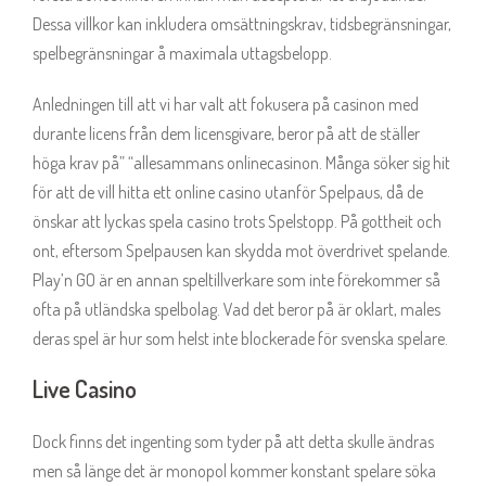
Dessa villkor kan inkludera omsättningskrav, tidsbegränsningar,
spelbegränsningar å maximala uttagsbelopp.
Anledningen till att vi har valt att fokusera på casinon med
durante licens från dem licensgivare, beror på att de ställer
höga krav på” “allesammans onlinecasinon. Många söker sig hit
för att de vill hitta ett online casino utanför Spelpaus, då de
önskar att lyckas spela casino trots Spelstopp. På gottheit och
ont, eftersom Spelpausen kan skydda mot överdrivet spelande.
Play’n GO är en annan speltillverkare som inte förekommer så
ofta på utländska spelbolag. Vad det beror på är oklart, males
deras spel är hur som helst inte blockerade för svenska spelare.
Live Casino
Dock finns det ingenting som tyder på att detta skulle ändras
men så länge det är monopol kommer konstant spelare söka