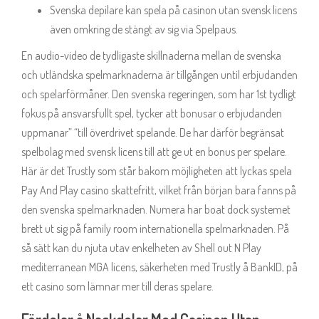
Svenska depilare kan spela på casinon utan svensk licens
även omkring de stängt av sig via Spelpaus.
En audio-video de tydligaste skillnaderna mellan de svenska
och utländska spelmarknaderna är tillgången until erbjudanden
och spelarförmåner. Den svenska regeringen, som har 1st tydligt
fokus på ansvarsfullt spel, tycker att bonusar o erbjudanden
uppmanar” “till överdrivet spelande. De har därför begränsat
spelbolag med svensk licens till att ge ut en bonus per spelare.
Här är det Trustly som står bakom möjligheten att lyckas spela
Pay And Play casino skattefritt, vilket från början bara fanns på
den svenska spelmarknaden. Numera har boat dock systemet
brett ut sig på family room internationella spelmarknaden. På
så sätt kan du njuta utav enkelheten av Shell out N Play
mediterranean MGA licens, säkerheten med Trustly å BankID, på
ett casino som lämnar mer till deras spelare.