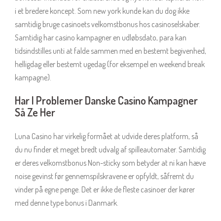
i et bredere koncept. Som new york kunde kan du dog ikke
samtidig bruge casinoets velkomstbonus hos casinoselskaber.
Samtidig har casino kampagner en udløbsdato, para kan
tidsindstilles unti at falde sammen med en bestemt begivenhed,
helligdag eller bestemt ugedag (for eksempel en weekend break
kampagne).
Har I Problemer Danske Casino Kampagner
Så Ze Her
Luna Casino har virkelig formået at udvide deres platform, så
du nu finder et meget bredt udvalg af spilleautomater. Samtidig
er deres velkomstbonus Non-sticky som betyder at ni kan hæve
noise gevinst før gennemspilskravene er opfyldt, såfremt du
vinder på egne penge. Det er ikke de fleste casinoer der kører
med denne type bonus i Danmark.