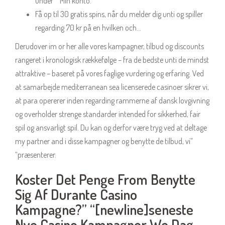
under” “Min konto.
Få op til 30 gratis spins, når du melder dig unti og spiller
regarding 70 kr på en hvilken och…
Derudover im or her alle vores kampagner, tilbud og discounts
rangeret i kronologisk rækkefølge – fra de bedste unti de mindst
attraktive – baseret på vores faglige vurdering og erfaring. Ved
at samarbejde mediterranean sea licenserede casinoer sikrer vi,
at para opererer inden regarding rammerne af dansk lovgivning
og overholder strenge standarder intended for sikkerhed, fair
spil og ansvarligt spil. Du kan og derfor være tryg ved at deltage
my partner and i disse kampagner og benytte de tilbud, vi”
“præsenterer.
Koster Det Penge From Benytte
Sig Af Durante Casino
Kampagne?” “[newline]seneste
Nye Casino Kampagner We Dag