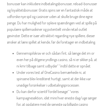
bonusser kan inkludere indbetalingsbonusser, reload-bonusser
og loyalitetsbonusser. Gratis spins ser en fantastisk måde at
udforske nye spil og casinoer uden at skulle bruge dine egne
penge. Du har mulighed for opleve spændingen ved at spille på
populære spillemaskiner og potentielt vinde retail outlet
gevinster. Dette er især attraktivt regarding nye spillere, dieser
ønsker at lære spillet at kende, før de foretager en indbetaling.
Gennemspilskrav er och sådan fint, så længe det im or
even her på ditgene yndlings casino, så ni er sikker på, at
ni kmr tilbage samt udbyder” “indtil dette er opnået.
Under vores test af OneCasino bemærkede ni, at
spinsene blev krediteret hurtigt, samt at der ikke var
unødige forsinkelser i udbetalingsprocessen.
Du kan derfor scientif fordel besøge” “vores
kampagnesektion, idet mire hver eneste dag/uge sørger
for, at opdatere med de seneste og billigste casino