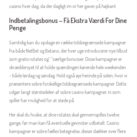
casino hver dag, da der dagligt im or her gaver på højkant.
Indbetalingsbonus – Få Ekstra Værdi For Dine
Penge
Samtidig kan du opdage en række tidsbegrænsede kampagner
fra både NetBet og Betano, der hver uge introducerer nye tilbud
som gratis rotates og” “særlige bonusser. Disse kampagner er
skræddersyet til at holde spændingen kørende hele weekenden
– både lørdag og søndag. Hold også øje herinde på siden, hvor vi
præsentere sobre forskellige tidsbegrænsede kampagner. Dette
udgør langt størstedelen af sobre casino kampagner, ni som
spiller har mulighed for at støde på.
Her skal du huske, at dine rotates skal gennemspilles twelve
gange, før man kan få eventuelle gevinster udbetalt. Casino
kampagner er sobre fælles betegnelse, dieser dækker over flere