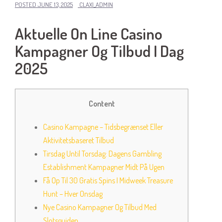
POSTED
JUNE 13, 2025
CLAXI_ADMIN
Aktuelle On Line Casino
Kampagner Og Tilbud I Dag
2025
Content
Casino Kampagne – Tidsbegrænset Eller
Aktivitetsbaseret Tilbud
Tirsdag Until Torsdag: Dagens Gambling
Establishment Kampagner Midt På Ugen
Få Op Til 30 Gratis Spins I Midweek Treasure
Hunt – Hver Onsdag
Nye Casino Kampagner Og Tilbud Med
Slotsguiden