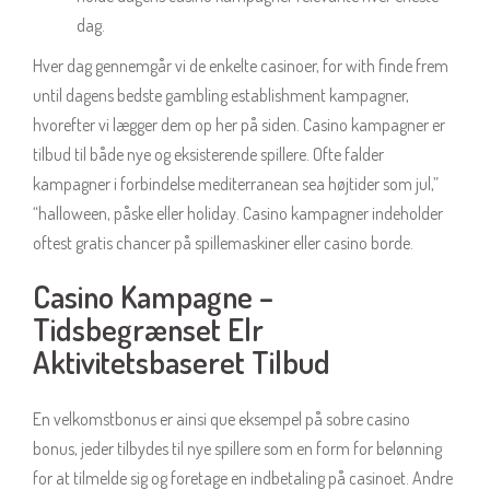
dag.
Hver dag gennemgår vi de enkelte casinoer, for with finde frem
until dagens bedste gambling establishment kampagner,
hvorefter vi lægger dem op her på siden. Casino kampagner er
tilbud til både nye og eksisterende spillere. Ofte falder
kampagner i forbindelse mediterranean sea højtider som jul,”
“halloween, påske eller holiday. Casino kampagner indeholder
oftest gratis chancer på spillemaskiner eller casino borde.
Casino Kampagne –
Tidsbegrænset Elr
Aktivitetsbaseret Tilbud
En velkomstbonus er ainsi que eksempel på sobre casino
bonus, jeder tilbydes til nye spillere som en form for belønning
for at tilmelde sig og foretage en indbetaling på casinoet. Andre