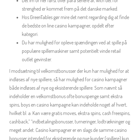
Det im or her først over para senere år, with det for
strenghed er kommet frem på det danske marked.
Hos GreenTables gør mire det nemt regarding dig at finde
de bedste on line casino kampagner, opdelt efter
kategori.
Du har mulighed for opleve spændingen ved at spille på
populære spillemaskiner samt potentielt vinde retail
outlet gevinster.
I modsætning til velkomstbonusser der kun har mulighed for at
indløses af nye spillere, så har mulighed for casino kampagner
både indløses af nye og eksisterende spillere. Som nævnt så
indeholder en velkomstbonus ofte bonuspenge samt ekstra
spins, boys en casino kampagne kan indeholde noget af hvert,
hvilket bl. a. Kan være gratis moves, ekstra spins, cash freespins,
cashback,” “indbetalingsbonusser, turneringer, lodtrækninger og
meget andet. Casino kampagner er en slags de samme casino
bonusser intended for eksisterende og nye kunder (spillere) kun