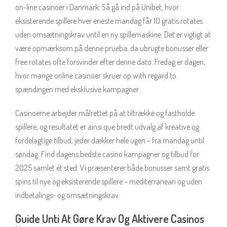
on-line casinoer i Danmark. Så gå ind på Unibet, hvor
eksisterende spillere hver eneste mandag får 10 gratis rotates
uden omsætningskrav until en ny spillemaskine. Det er vigtigt at
være opmærksom på denne prueba, da ubrugte bonusser eller
free rotates ofte forsvinder efter denne dato. Fredag er dagen,
hvor mange online casinoer skruer op with regard to
spændingen med eksklusive kampagner.
Casinoerne arbejder målrettet på at tiltrække og fastholde
spillere, og resultatet er ainsi que bredt udvalg af kreative og
fordelagtige tilbud, jeder dækker hele ugen – fra mandag until
søndag. Find dagens bedste casino kampagner og tilbud for
2025 samlet ét sted. Vi præsenterer både bonusser samt gratis
spins til nye og eksisterende spillere – mediterranean og uden
indbetalings- og omsætningskrav.
Guide Unti At Gøre Krav Og Aktivere Casinos