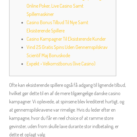
Online Poker, Live Casino Samt
Spillemaskiner
Casino Bonus Tilbud Til Nye Samt
Eksisterende Spillere
Casino Kampagner Til Eksisterende Kunder
Vind 25 Gratis Spins Uden Gennemspilskrav
Scientif Maj Bonuskode
Expekt • Velkomstbonus (live Casino)
Ofte kan eksisterende spillere også få adgang til lignende tilbud,
hvilket gør dette til en af de mere tilgængelige danske casino
kampagner. Vi oplevede, at spinsene blev krediteret hurtigt, og
at gennemspilskravene var rimelige. Hvis du leder efter en
kampagne, hvor du får en reel choice of at ramme store
gevinster, uden from skulle lave durante stor indbetaling, er
dette et oplagt valg.