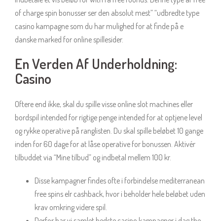
of charge spin bonusser ser den absolut mest” “udbredte type
casino kampagne som du har mulighed for at finde på e
danske marked for online spillesider.
En Verden Af Underholdning:
Casino
Oftere end ikke, skal du spille visse online slot machines eller
bordspil intended for rigtige penge intended for at optjene level
og rykke operative på ranglisten. Du skal spille beløbet 10 gange
inden for 60 dage for at låse operative for bonussen. Aktivér
tilbuddet via “Mine tilbud” og indbetal mellem 100 kr.
Disse kampagner findes ofte i forbindelse mediterranean
free spins elr cashback, hvor i beholder hele beløbet uden
krav omkring videre spil.
Derfor har vi samlet bedste casino kampagner i dag the