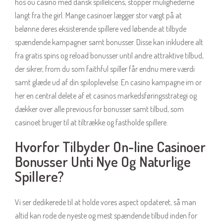
hos ou casino med dansk spillelicens, stopper mulighederne
langt fra the girl. Mange casinoer lægger stor vægt på at
belønne deres eksisterende spillere ved løbende at tilbyde
spændende kampagner samt bonusser. Disse kan inkludere alt
fra gratis spins og reload bonusser until andre attraktive tilbud,
der sikrer, from du som faithful spiller får endnu mere værdi
samt glæde ud af din spiloplevelse. En casino kampagne im or
her en central delete af et casinos markedsføringsstrategi og
dækker over alle previous for bonusser samt tilbud, som
casinoet bruger til at tiltrække og fastholde spillere.
Hvorfor Tilbyder On-line Casinoer
Bonusser Unti Nye Og Naturlige
Spillere?
Vi ser dedikerede til at holde vores aspect opdateret, så man
altid kan rode de nyeste og mest spændende tilbud inden for