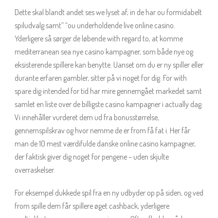
Dette skal blandt andet ses we lyset af, in de har ou formidabelt
spiludvalg samt” “ou underholdende live online casino.
Yderligere så sørger de løbende with regard to, at komme
mediterranean sea nye casino kampagner, som både nye og
eksisterende spillere kan benytte. Uanset om du er ny spiller eller
durante erfaren gambler, sitter på vi noget for dig. For with
spare dig intended for tid har mire gennemgået markedet samt
samlet en liste over de billigste casino kampagner i actually dag.
Vi innehåller vurderet dem ud fra bonusstørrelse,
gennemspilskrav og hvor nemme de er from få fat i. Her får
man de 10 mest værdifulde danske online casino kampagner,
der faktisk giver dig noget for pengene – uden skjulte
overraskelser.
For eksempel dukkede spil fra en ny udbyder op på siden, og ved
from spille dem får spillere øget cashback, yderligere