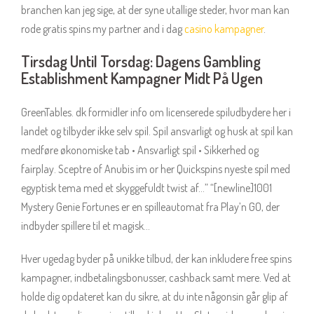
branchen kan jeg sige, at der syne utallige steder, hvor man kan
rode gratis spins my partner and i dag
casino kampagner
.
Tirsdag Until Torsdag: Dagens Gambling
Establishment Kampagner Midt På Ugen
GreenTables. dk formidler info om licenserede spiludbydere her i
landet og tilbyder ikke selv spil. Spil ansvarligt og husk at spil kan
medføre økonomiske tab • Ansvarligt spil • Sikkerhed og
fairplay. Sceptre of Anubis im or her Quickspins nyeste spil med
egyptisk tema med et skyggefuldt twist af…” “[newline]1001
Mystery Genie Fortunes er en spilleautomat fra Play’n GO, der
indbyder spillere til et magisk…
Hver ugedag byder på unikke tilbud, der kan inkludere free spins
kampagner, indbetalingsbonusser, cashback samt mere. Ved at
holde dig opdateret kan du sikre, at du inte någonsin går glip af