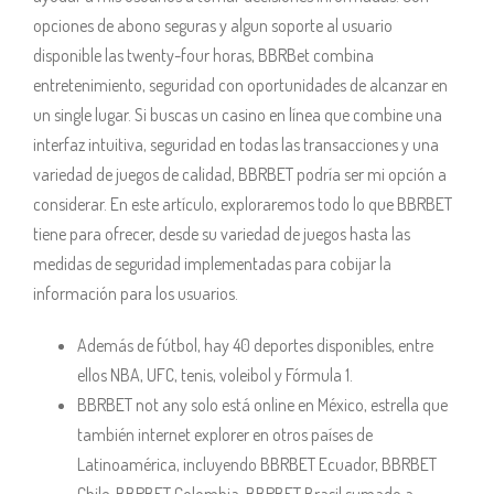
opciones de abono seguras y algun soporte al usuario
disponible las twenty-four horas, BBRBet combina
entretenimiento, seguridad con oportunidades de alcanzar en
un single lugar. Si buscas un casino en línea que combine una
interfaz intuitiva, seguridad en todas las transacciones y una
variedad de juegos de calidad, BBRBET podría ser mi opción a
considerar. En este artículo, exploraremos todo lo que BBRBET
tiene para ofrecer, desde su variedad de juegos hasta las
medidas de seguridad implementadas para cobijar la
información para los usuarios.
Además de fútbol, hay 40 deportes disponibles, entre
ellos NBA, UFC, tenis, voleibol y Fórmula 1.
BBRBET not any solo está online en México, estrella que
también internet explorer en otros países de
Latinoamérica, incluyendo BBRBET Ecuador, BBRBET