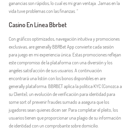
ganancias son rápidos, lo cual es mi gran ventaja. Jamas en la
vida tuve problemas con las finanzas. “
Casino En Línea Bbrbet
Con gráficos optimizados, navegación intuitiva y promociones
exclusivas, are generally BBRBet App convierte cada sesión
para juego en mi experiencia única. Estas promociones reflejan
este compromiso de la plataforma con una diversión y los
angeles satisfacción de sus usuarios. A continuación
encontrará una listón con los bonos disponibles en are
generally plataforma. BBRBET aplica la política KYC (Conozca a
su Cliente), un evolución de verificación para identidad para
some sort of prevenir fraudes sumado a asegura que los
jugadores sean quienes dicen ser. Para completar el pleito, los
usuarios tienen que proporcionar una plagio de su información
de identidad con un comprobante sobre domicilio.