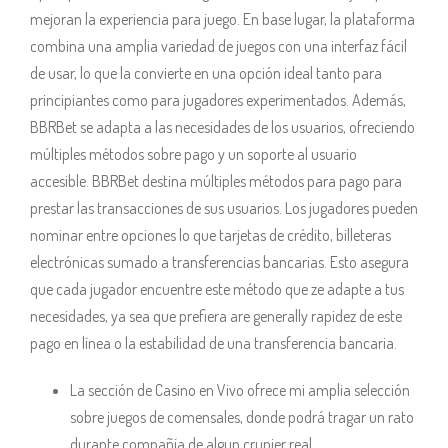
mejoran la experiencia para juego. En base lugar, la plataforma
combina una amplia variedad de juegos con una interfaz fácil
de usar, lo que la convierte en una opción ideal tanto para
principiantes como para jugadores experimentados. Además,
BBRBet se adapta a las necesidades de los usuarios, ofreciendo
múltiples métodos sobre pago y un soporte al usuario
accesible. BBRBet destina múltiples métodos para pago para
prestar las transacciones de sus usuarios. Los jugadores pueden
nominar entre opciones lo que tarjetas de crédito, billeteras
electrónicas sumado a transferencias bancarias. Esto asegura
que cada jugador encuentre este método que ze adapte a tus
necesidades, ya sea que prefiera are generally rapidez de este
pago en línea o la estabilidad de una transferencia bancaria.
La sección de Casino en Vivo ofrece mi amplia selección
sobre juegos de comensales, donde podrá tragar un rato
durante compañía de algun crupier real.