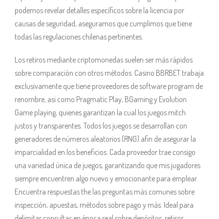
podemos revelar detalles específicos sobre la licencia por
causas de seguridad, aseguramos que cumplimos que tiene
todas las regulaciones chilenas pertinentes.
Los retiros mediante criptomonedas suelen ser más rápidos
sobre comparación con otros métodos. Casino BBRBET trabaja
exclusivamente que tiene proveedores de software program de
renombre, asi como Pragmatic Play, BGaming y Evolution
Game playing, quienes garantizan la cual los juegos mitch
justos y transparentes. Todos los juegos se desarrollan con
generadores de números aleatorios (RNG) afin de asegurar la
imparcialidad en los beneficios. Cada proveedor trae consigo
una variedad única de juegos, garantizando que mis jugadores
siempre encuentren algo nuevo y emocionante para emplear.
Encuentra respuestas the las preguntas más comunes sobre
inspección, apuestas, métodos sobre pago y más. Ideal para
delimitar consultas en época real sobre depósitos, retiros,