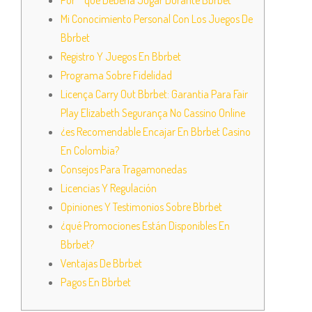
Por” “qué Debería Jugar Durante Bbrbet
Mi Conocimiento Personal Con Los Juegos De
Bbrbet
Registro Y Juegos En Bbrbet
Programa Sobre Fidelidad
Licença Carry Out Bbrbet: Garantia Para Fair
Play Elizabeth Segurança No Cassino Online
¿es Recomendable Encajar En Bbrbet Casino
En Colombia?
Consejos Para Tragamonedas
Licencias Y Regulación
Opiniones Y Testimonios Sobre Bbrbet
¿qué Promociones Están Disponibles En
Bbrbet?
Ventajas De Bbrbet
Pagos En Bbrbet