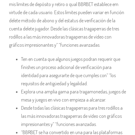
mis límites de depósito y retiro o qual BBRBET establece em
virtude de cada usuario. Estos límites pueden variar en función
delete método de abono y del estatus de verificación de la
cuenta delete jugador. Desde las clásicas tragaperras de tres
rodillos a las más innovadoras tragaperras de vídeo con
gráficos impresionantes y” “funciones avanzadas.
Ten en cuenta que algunos juegos podran requerir que
finishes un proceso adicional de verificación para
identidad para asegurarte de que cumples con” “los
requisitos de antigüedad y legalidad.
Explora una amplia gama para tragamonedas, juegos de
mesa y juegos en vivo con empieza a alcanzar.
Desde todas las clásicas tragaperras para tres rodillos a
las más innovadoras tragaperras de vídeo con gráficos
impresionantes y” “funciones avanzadas.
“BBRBET se ha convertido en una para las plataformas