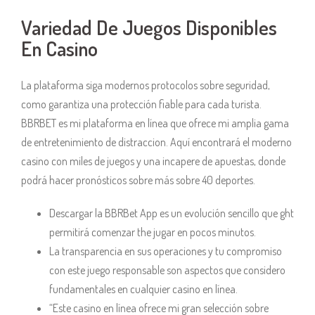
Variedad De Juegos Disponibles
En Casino
La plataforma siga modernos protocolos sobre seguridad,
como garantiza una protección fiable para cada turista.
BBRBET es mi plataforma en línea que ofrece mi amplia gama
de entretenimiento de distraccion. Aquí encontrará el moderno
casino con miles de juegos y una incapere de apuestas, donde
podrá hacer pronósticos sobre más sobre 40 deportes.
Descargar la BBRBet App es un evolución sencillo que ght
permitirá comenzar the jugar en pocos minutos.
La transparencia en sus operaciones y tu compromiso
con este juego responsable son aspectos que considero
fundamentales en cualquier casino en línea.
“Este casino en línea ofrece mi gran selección sobre