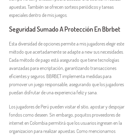
apuestas. También se ofrecen sorteos periódicos y tareas
especiales dentro de mis juegos.
Seguridad Sumado A Protección En Bbrbet
Esta diversidad de opciones permite a mis jugadores elegir este
método que acertadamente se adapte a new sus necesidades.
Cada método de pago está asegurado que tiene tecnologías
avanzadas para encriptación, garantizando transacciones
eficientes y seguros. BBRBET implementa medidas para
promover un juego responsable, asegurando que los jugadores
puedan disfrutar de una experiencia feliz y sana.
Los jugadores de Perú pueden visitar el sitio, apostar y despojar
fondos como deseen. Sin embargo, poquitos proveedores de
internet en Colombia permitirá que los usuarios ingresen en la
organizacion para realizar apuestas. Como mencionamos