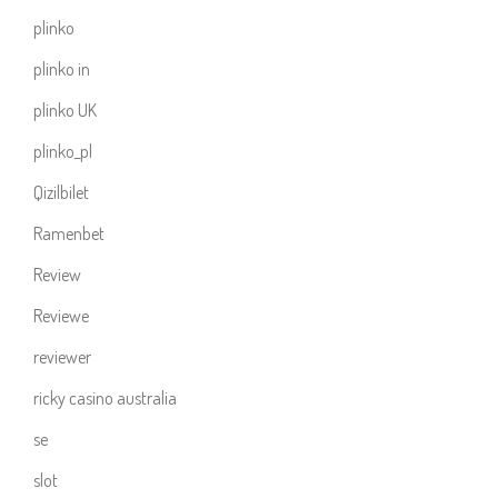
plinko
plinko in
plinko UK
plinko_pl
Qizilbilet
Ramenbet
Review
Reviewe
reviewer
ricky casino australia
se
slot