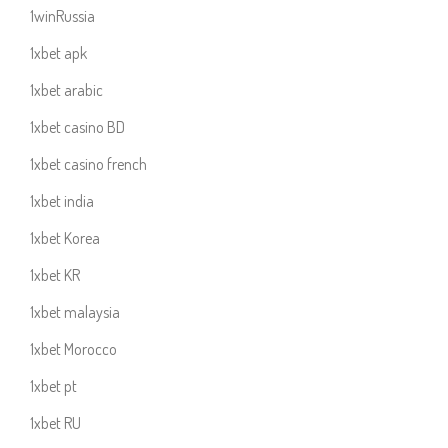
1winRussia
1xbet apk
1xbet arabic
1xbet casino BD
1xbet casino french
1xbet india
1xbet Korea
1xbet KR
1xbet malaysia
1xbet Morocco
1xbet pt
1xbet RU