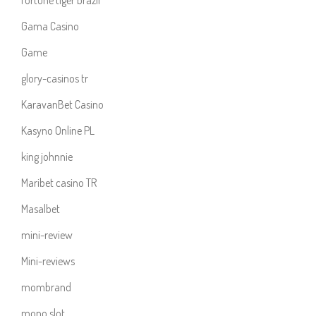
fortune tiger brazil
Gama Casino
Game
glory-casinos tr
KaravanBet Casino
Kasyno Online PL
king johnnie
Maribet casino TR
Masalbet
mini-review
Mini-reviews
mombrand
mono slot