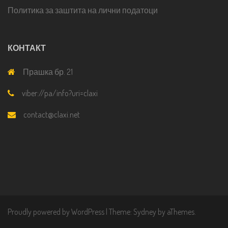
Политика за заштита на лични податоци
КОНТАКТ
Прашка бр. 21
viber://pa/info?uri=claxi
contact@claxi.net
Proudly powered by WordPress
|
Theme:
Sydney
by aThemes.