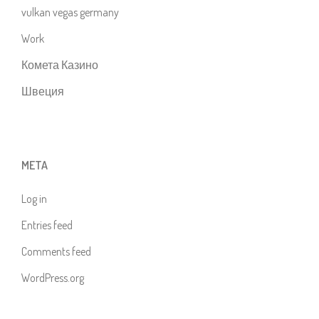
vulkan vegas germany
Work
Комета Казино
Швеция
META
Log in
Entries feed
Comments feed
WordPress.org