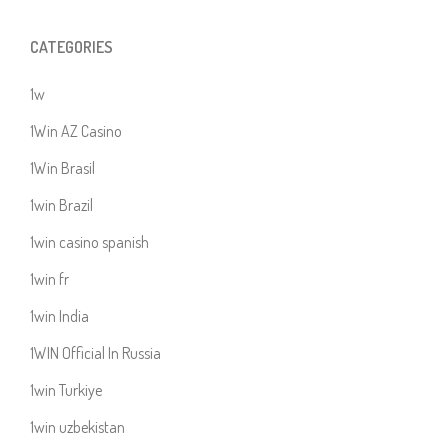
CATEGORIES
1w
1Win AZ Casino
1Win Brasil
1win Brazil
1win casino spanish
1win fr
1win India
1WIN Official In Russia
1win Turkiye
1win uzbekistan