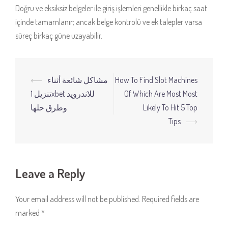
Doğru ve eksiksiz belgeler ile giriş işlemleri genellikle birkaç saat
içinde tamamlanır; ancak belge kontrolü ve ek talepler varsa
süreç birkaç güne uzayabilir.
Post
⟵
مشاكل شائعة أثناء
How To Find Slot Machines
navigation
تنزيل 1xbet للاندرويد
Of Which Are Most Most
وطرق حلها
Likely To Hit 5 Top
Tips
⟶
Leave a Reply
Your email address will not be published.
Required fields are
marked
*