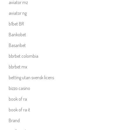
aviator mz
aviator ng
b1bet BR
Bankobet
Basaribet
bbrbet colombia
bbrbet mx
betting utan svensk licens
bizzo casino
book of ra
book of ra it
Brand