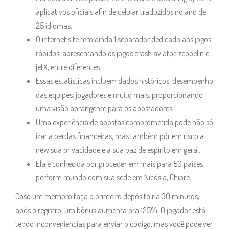
aplicativos oficiais afin de celular traduzidos no ano de
25 idiomas.
O internet site tem ainda 1 separador dedicado aos jogos
rápidos, apresentando os jogos crash aviator, zeppelin e
jetX, entre diferentes.
Essas estatísticas incluem dados históricos, desempenho
das equipes, jogadores e muito mais, proporcionando
uma visão abrangente para os apostadores.
Uma experiência de apostas comprometida pode não só
izar a perdas financeiras, mas também pôr em risco a
new sua privacidade e a sua paz de espírito em geral.
Ela é conhecida por proceder em mais para 50 países
perform mundo com sua sede em Nicósia, Chipre.
Caso um membro faça o primeiro depósito na 30 minutos,
após o registro, um bônus aumenta pra 125%. O jogador está
tendo inconveniencias para enviar o código, mas você pode ver