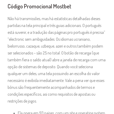
Código Promocional Mostbet
Não há transmissões, mas há estatísticas detalhadas dieses
partidas na tela principal e três guias adicionais. O português
está suvenir, e a tradução das páginas pro português é precisa”
“electronic sem ambiguidades. Os idiomas ucraniano,
bielorrusso, cazaque, uzbeque, azeri e outros também podem
ser selecionados – são 25 no total. O botão de recarga (que
também fiera o saldo atual) abre a janela de recarga com uma
opção de sistemas de deposito. Quando você seleciona
qualquer um deles, uma tela possuindo an escolha do valor
necessário é exibida imediatamente. Vale a pena ver que esses
bônus são frequentemente acompanhados de termos e
condições específicos, asi como requisitos de apostas ou
restrições de jogos.
Ela opera em 93 países, com um site e operating system