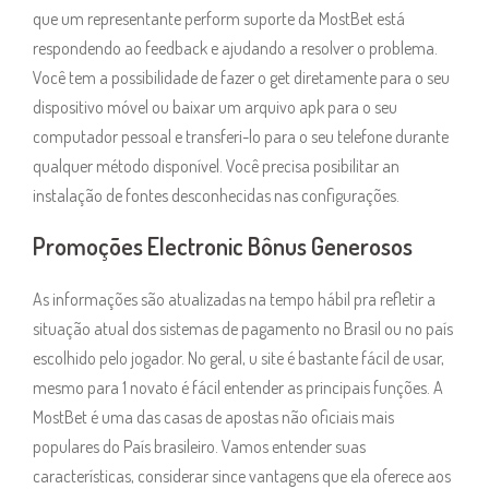
que um representante perform suporte da MostBet está
respondendo ao feedback e ajudando a resolver o problema.
Você tem a possibilidade de fazer o get diretamente para o seu
dispositivo móvel ou baixar um arquivo apk para o seu
computador pessoal e transferi-lo para o seu telefone durante
qualquer método disponível. Você precisa posibilitar an
instalação de fontes desconhecidas nas configurações.
Promoções Electronic Bônus Generosos
As informações são atualizadas na tempo hábil pra refletir a
situação atual dos sistemas de pagamento no Brasil ou no país
escolhido pelo jogador. No geral, u site é bastante fácil de usar,
mesmo para 1 novato é fácil entender as principais funções. A
MostBet é uma das casas de apostas não oficiais mais
populares do País brasileiro. Vamos entender suas
características, considerar since vantagens que ela oferece aos