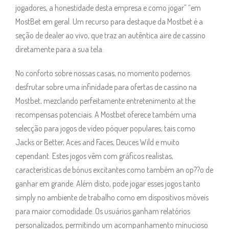
jogadores, a honestidade desta empresa e como jogar” “em
MostBet em geral. Um recurso para destaque da Mostbet é a
seção de dealer ao vivo, que traz an autêntica aire de cassino
diretamente para a sua tela.
No conforto sobre nossas casas, no momento podemos
desfrutar sobre uma infinidade para ofertas de cassino na
Mostbet, mezclando perfeitamente entretenimento at the
recompensas potenciais. A Mostbet oferece também uma
selecção para jogos de vídeo póquer populares, tais como
Jacks or Better, Aces and Faces, Deuces Wild e muito
cependant. Estes jogos vêm com gráficos realistas,
características de bónus excitantes como também an op??o de
ganhar em grande. Além disto, pode jogar esses jogos tanto
simply no ambiente de trabalho como em dispositivos móveis
para maior comodidade. Os usuários ganham relatórios
personalizados, permitindo um acompanhamento minucioso