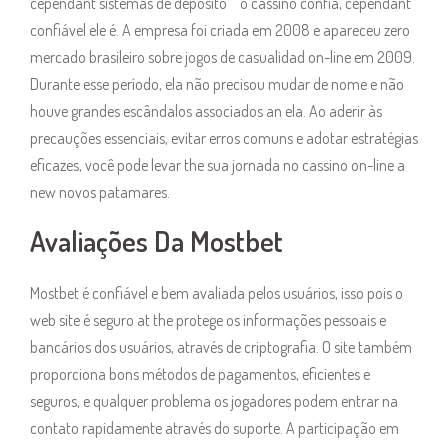
cependant sistemas de deposito” “o cassino confia, cependant
confiável ele é. A empresa foi criada em 2008 e apareceu zero
mercado brasileiro sobre jogos de casualidad on-line em 2009.
Durante esse período, ela não precisou mudar de nome e não
houve grandes escândalos associados an ela. Ao aderir às
precauções essenciais, evitar erros comuns e adotar estratégias
eficazes, você pode levar the sua jornada no cassino on-line a
new novos patamares.
Avaliações Da Mostbet
Mostbet é confiável e bem avaliada pelos usuários, isso pois o
web site é seguro at the protege os informações pessoais e
bancários dos usuários, através de criptografia. O site também
proporciona bons métodos de pagamentos, eficientes e
seguros, e qualquer problema os jogadores podem entrar na
contato rapidamente através do suporte. A participação em