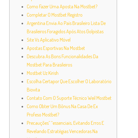
Como Fazer Uma Aposta Na Mostbet?
Completar O Mostbet Registro
Argentina Envia Ao País Brasileiro Lista De
Brasileiros Foragidos Após Atos Golpistas
Site Vs Aplicativo Móvel
Apostas Esportivas Na Mostbet
Descubra As Bons Funcionalidades Da
Mostbet Para Brasileiros
Mostbet Uz Kirish
Escolha Certapor Que Escolher O Laboratório
Biovita
Contato Com O Suporte Técnico Weil Mostbet
Como Obter Um Bônus Na Casa De Ex
Profeso Mostbet?
Precauções” “essenciais, Evitando Erros E
Revelando Estratégias Vencedoras Na