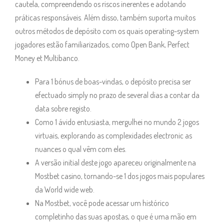
cautela, compreendendo os riscos inerentes e adotando
práticas responsáveis. Além disso, também suporta muitos
outros métodos de depósito com os quais operating-system
jogadores estão familiarizados, como Open Bank, Perfect
Money et Multibanco.
Para 1 bónus de boas-vindas, o depósito precisa ser
efectuado simply no prazo de several dias a contar da
data sobre registo.
Como 1 ávido entusiasta, mergulhei no mundo 2 jogos
virtuais, explorando as complexidades electronic as
nuances o qual vêm com eles.
A versão initial deste jogo apareceu originalmente na
Mostbet casino, tornando-se 1 dos jogos mais populares
da World wide web.
Na Mostbet, você pode acessar um histórico
completinho das suas apostas, o que é uma mão em