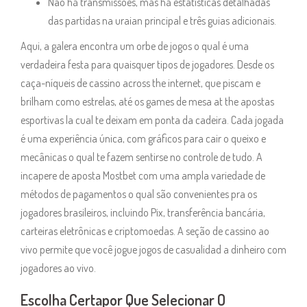
Não há transmissões, mas há estatísticas detalhadas
das partidas na uraian principal e três guias adicionais.
Aqui, a galera encontra um orbe de jogos o qual é uma
verdadeira festa para quaisquer tipos de jogadores. Desde os
caça-níqueis de cassino across the internet, que piscam e
brilham como estrelas, até os games de mesa at the apostas
esportivas la cual te deixam em ponta da cadeira. Cada jogada
é uma experiência única, com gráficos para cair o queixo e
mecânicas o qual te fazem sentirse no controle de tudo. A
incapere de aposta Mostbet com uma ampla variedade de
métodos de pagamentos o qual são convenientes pra os
jogadores brasileiros, incluindo Pix, transferência bancária,
carteiras eletrônicas e criptomoedas. A seção de cassino ao
vivo permite que você jogue jogos de casualidad a dinheiro com
jogadores ao vivo.
Escolha Certapor Que Selecionar O