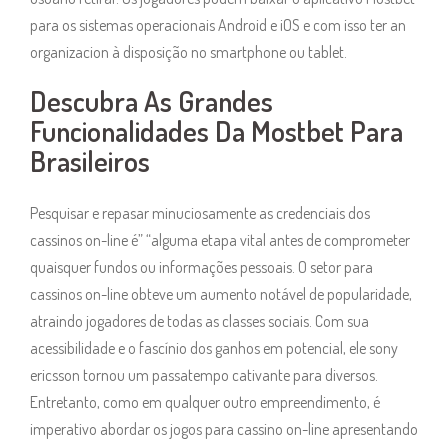
para os sistemas operacionais Android e iOS e com isso ter an
organizacion à disposição no smartphone ou tablet.
Descubra As Grandes
Funcionalidades Da Mostbet Para
Brasileiros
Pesquisar e repasar minuciosamente as credenciais dos
cassinos on-line é” “alguma etapa vital antes de comprometer
quaisquer fundos ou informações pessoais. O setor para
cassinos on-line obteve um aumento notável de popularidade,
atraindo jogadores de todas as classes sociais. Com sua
acessibilidade e o fascínio dos ganhos em potencial, ele sony
ericsson tornou um passatempo cativante para diversos.
Entretanto, como em qualquer outro empreendimento, é
imperativo abordar os jogos para cassino on-line apresentando