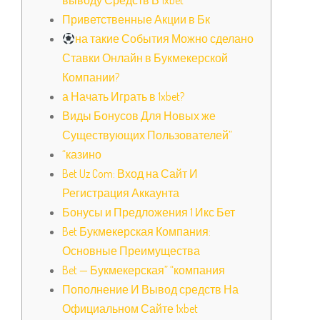
выводу Средств В 1xbet
Приветственные Акции в Бк
на такие События Можно сделано
Ставки Онлайн в Букмекерской
Компании?
а Начать Играть в 1xbet?
Виды Бонусов Для Новых же
Существующих Пользователей”
“казино
Bet Uz Com: Вход на Сайт И
Регистрация Аккаунта
Бонусы и Предложения 1 Икс Бет
Bet Букмекерская Компания:
Основные Преимущества
Bet — Букмекерская” “компания
Пополнение И Вывод средств На
Официальном Сайте 1xbet