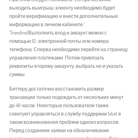
выходить выигрыш, клиенту необходимо будет
пройти верификацию и внести дополнительные
информацию в личном кабинете.”
“[newline]Выполнить вход и аккаунт можно с
помощью ID, электронной почты или номера
телефона. Сперва необходимо перейти на страницу
управления платежами. Потом привязать
реквизиты второму аккаунту, выбрать но и указать
суммы.
Беттеру достаточно восстановить размер
транзакции только подождать от нескольких минут
до 48 часов. Некоторые пользователи также
советуют управляться в службу поддержки 1xbet в
таком возникновения проблем одноиз вопросов.
Перед созданием заявки на обналичивание