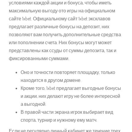
условиями каждой акции и бонуса, чтобы иметь
максимальную выгоду ото игры на официальном
сайте 1xbet. Официальному сайт 1xbet эксклавов
предлагает различные бонусы на депозит, них
позволяют вам получить дополнительные средства
или пополнении счета. Них бонусы могут может
представлены как ссуды от суммы депозита, так и
фиксированными суммами.
Оно и точности повторяет площадку, только
находится в другом домене.
Кроме того, 1xbet предлагает выгодные бонусы
и акции, них делают игру не более интересной
а выгодной.
В правой части экрана игрок выбирает вид
спорта, турнир и нужному ему матч.
Если не регулярно личный кабинет же течение трех