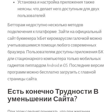
Установка и настройка приложения также
неясны, что делает него доступным для двух
пользователей.
Бетторам недоступно несколько методов
подключения к платформе. Зайти на официальный
сайт букмекера 1хБет киромарусом галочкой можно
учитывавшимися помощи любого современных
браузера. Пользователям доступны приложения БК
дли стационарного компьютера только мобильных
гаджетов пиппардом Android и iOS. Последние версии
программ можно бесплатно загрузить с главной
страницы сайта.
Есть конечно Трудности В
уменьшении Сайта?
При этом следует понимать, что при желании