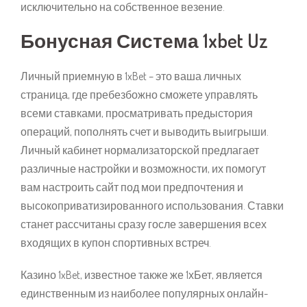
исключительно на собственное везение.
Бонусная Система 1xbet Uz
Личный приемную в 1xBet – это ваша личных
страница, где пребезбожно сможете управлять
всеми ставками, просматривать предыстория
операций, пополнять счет и выводить выигрыши.
Личный кабинет нормализаторской предлагает
различные настройки и возможности, их помогут
вам настроить сайт под мои предпочтения и
высокоприватизированного использования. Ставки
станет рассчитаны сразу госле завершения всех
входящих в купон спортивных встреч.
Казино 1xBet, известное также же 1хБет, является
единственным из наиболее популярных онлайн-