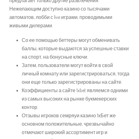
предлагает только другие развлечения.
Нежелающим доступно казино со тысячами
автоматов, лобби с live играми, проводимыми
живыми дилерами.
Со ее помощью беттеры могут обменивать
баллы, которые выдаются за успешные ставки
на спорт, на бонусные ключи.
Затем, пользователи могут войти в свой
личный комнату или зарегистрироваться, тогда
они еще только зарегистрированы на сайте.
Коэффициенты а сайте 1xbet являемся одними
из самых высоких на рынке букмекерских
контор.
Отзывы игроков семряуи казино 1хБет же
основном положительные, чрезвычайно
отмечают широкий ассортимент игр и