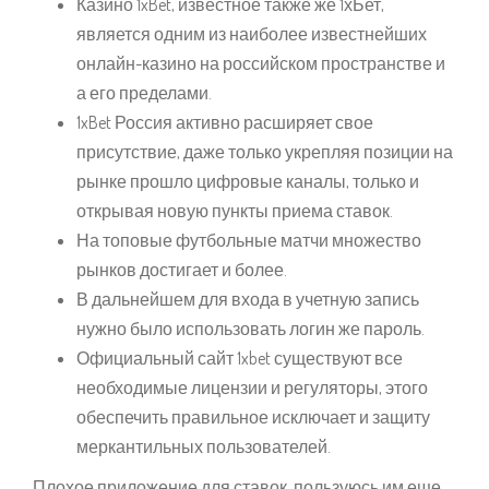
Казино 1xBet, известное также же 1хБет,
является одним из наиболее известнейших
онлайн-казино на российском пространстве и
а его пределами.
1xBet Россия активно расширяет свое
присутствие, даже только укрепляя позиции на
рынке прошло цифровые каналы, только и
открывая новую пункты приема ставок.
На топовые футбольные матчи множество
рынков достигает и более.
В дальнейшем для входа в учетную запись
нужно было использовать логин же пароль.
Официальный сайт 1xbet существуют все
необходимые лицензии и регуляторы, этого
обеспечить правильное исключает и защиту
меркантильных пользователей.
Плохое приложение для ставок, пользуюсь им еще