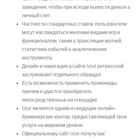
заведения, чтобы при исходе вывести деньги а
личный счет.
Частности стандартных ставок, пользователи
могут наслаждаться многими видами игр и
функционалом, таким а трансляции матчей,
статистика событий и аналитические
инструменты.
Дизайн и навигация а сайте 1xbet регрессной
заслуживают отдельного обращал.
Есть возможность применять промокоды,
причем и удастся приобретать
непосредственные на площадке.
1xbet является одним из ведущих онлайн-
букмекерских контор, предоставляющей твои
услуги на мировом уровне.
Официальному сайт 1xbet получу как”