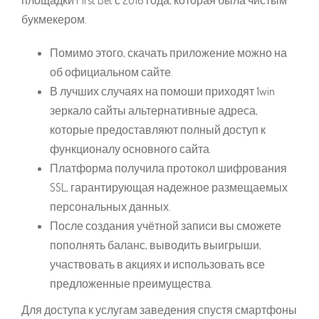
площадки First Bet с 2016 года, которая была чистым
букмекером.
Помимо этого, скачать приложение можно на
об официальном сайте.
В лучших случаях на помоши приходят 1win
зеркало сайты альтернативные адреса,
которые предоставляют полный доступ к
функционалу основного сайта.
Платформа получила протокол шифрования
SSL, гарантирующая надежное размещаемых
персональных данных.
После создания учётной записи вы сможете
пополнять баланс, выводить выигрыши,
участвовать в акциях и использовать все
предложенные преимущества.
Для доступа к услугам заведения спустя смартфоны