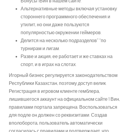
Бонусы 1Вин в нашем сайте.
Альтернативные методы включая установку
стороннего программного обеспечения и
утилит, но они даже пользуются
популярностью окружении геймеров.
Делится на несколько подразделов” “по
турнирам и лигам.
Разве и акция, ее работает и же ставках на
спорт, и в играх на слотах.
Игорный бизнес регулируется законодательством
Республики Казахстан, поэтому доступ велик.
Регистрация в игровом клиенте гемблера,
лишившегося аккаунт на официальном сайте 1 Вин,
правилами портала запрещена. Воспользоваться
для подле он должен со реквизитами. Создав
вполоборота, пользователь автоматически
согласилась с правилами и подтверждает, что