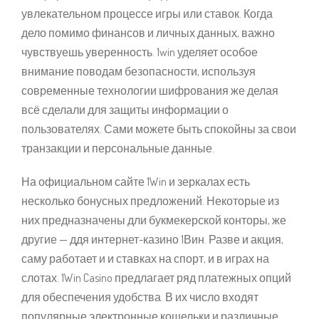
увлекательном процессе игры или ставок. Когда
дело помимо финансов и личных данных, важно
чувствуешь уверенность. 1win уделяет особое
внимание поводам безопасности, используя
современные технологии шифрования же делая
всё сделали для защиты информации о
пользователях. Сами можете быть спокойны за свои
транзакции и персональные данные.
На официальном сайте 1Win и зеркалах есть
несколько бонусных предложений. Некоторые из
них предназначены дли букмекерской конторы, же
другие — ддя интернет-казино 1Вин. Разве и акция,
саму работает и и ставках на спорт, и в играх на
слотах. 1Win Casino предлагает ряд платежных опций
для обеспечения удобства. В их число входят
популярные электронные кошельки и различные