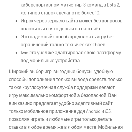
киберспортивном матче тир-3 команд а Dota 2,
же типов ставок сделано не более 10.
Игрок через зеркало сайта может без вопросов
положить и снято деньги на наш счёт.
Это надёжный способ продолжать игру без
ограничений только технических сбоев.
1win это учёл же адаптировал свою платформу
под мобильные устройства.
Широкий выбор игр, выгодные бонусы, удобную
способы пополнения только вывода средств, только
также круглосуточная служба поддержки делают
игру максимально комфортной а безопасной. Ван
вин казино предлагает удобно адаптивный сайт
только мобильное приложение ддя Android и iOS,
позволяя играть и любимые игры только делать
ставки в любое время же в любом месте. Мобильная