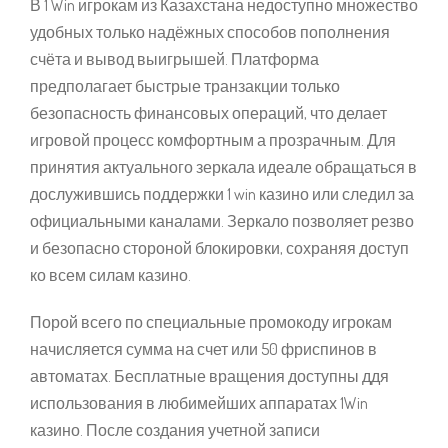
В 1 Win игрокам из Казахстана недоступно множество
удобных только надёжных способов пополнения
счёта и вывод выигрышей. Платформа
предполагает быстрые транзакции только
безопасность финансовых операций, что делает
игровой процесс комфортным а прозрачным. Для
принятия актуального зеркала идеале обращаться в
дослужившись поддержки 1 win казино или следил за
официальными каналами. Зеркало позволяет резво
и безопасно стороной блокировки, сохраняя доступ
ко всем силам казино.
Порой всего по специальные промокоду игрокам
начисляется сумма на счет или 50 фриспинов в
автоматах. Бесплатные вращения доступны ддя
использования в любимейших аппаратах 1Win
казино. После создания учетной записи