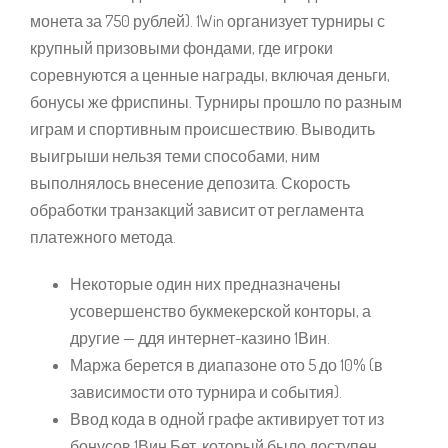
монета за 750 рублей). 1Win организует турниры с
крупный призовыми фондами, где игроки
соревнуются а ценные награды, включая деньги,
бонусы же фриспины. Турниры прошло по разным
играм и спортивным происшествию. Выводить
выигрыши нельзя теми способами, ним
выполнялось внесение депозита. Скорость
обработки транзакций зависит от регламента
платежного метода.
Некоторые один них предназначены
усовершенство букмекерской конторы, а
другие — ддя интернет-казино 1Вин.
Маржа берется в диапазоне ото 5 до 10% (в
зависимости ото турнира и события).
Ввод кода в одной графе активирует тот из
бонусов 1Вин Бет, который было доступен