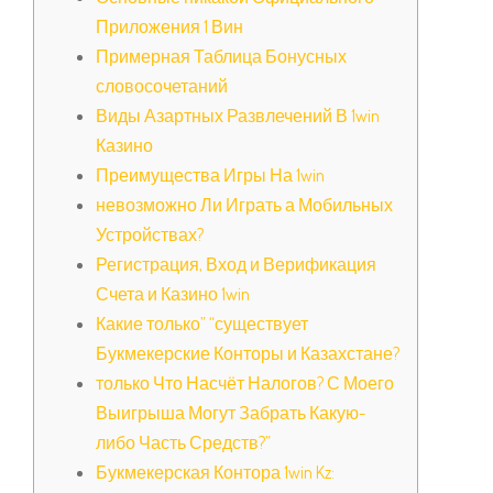
Приложения 1 Вин
Примерная Таблица Бонусных
словосочетаний
Виды Азартных Развлечений В 1win
Казино
Преимущества Игры На 1win
невозможно Ли Играть а Мобильных
Устройствах?
Регистрация, Вход и Верификация
Счета и Казино 1win
Какие только” “существует
Букмекерские Конторы и Казахстане?
только Что Насчёт Налогов? С Моего
Выигрыша Могут Забрать Какую-
либо Часть Средств?”
Букмекерская Контора 1win Kz: