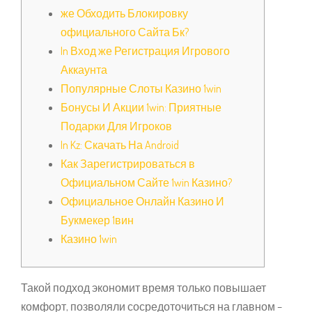
же Обходить Блокировку
официального Сайта Бк?
In Вход же Регистрация Игрового
Аккаунта
Популярные Слоты Казино 1win
Бонусы И Акции 1win: Приятные
Подарки Для Игроков
In Kz: Скачать На Android
Как Зарегистрироваться в
Официальном Сайте 1win Казино?
Официальное Онлайн Казино И
Букмекер 1вин
Казино 1win
Такой подход экономит время только повышает
комфорт, позволяли сосредоточиться на главном –