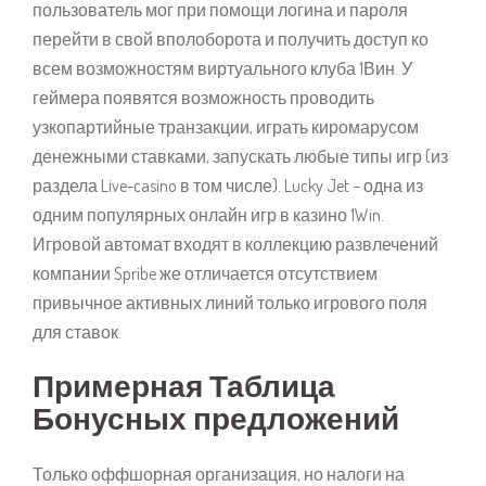
пользователь мог при помощи логина и пароля
перейти в свой вполоборота и получить доступ ко
всем возможностям виртуального клуба 1Вин. У
геймера появятся возможность проводить
узкопартийные транзакции, играть киромарусом
денежными ставками, запускать любые типы игр (из
раздела Live-casino в том числе). Lucky Jet – одна из
одним популярных онлайн игр в казино 1Win.
Игровой автомат входят в коллекцию развлечений
компании Spribe же отличается отсутствием
привычное активных линий только игрового поля
для ставок.
Примерная Таблица
Бонусных предложений
Только оффшорная организация, но налоги на