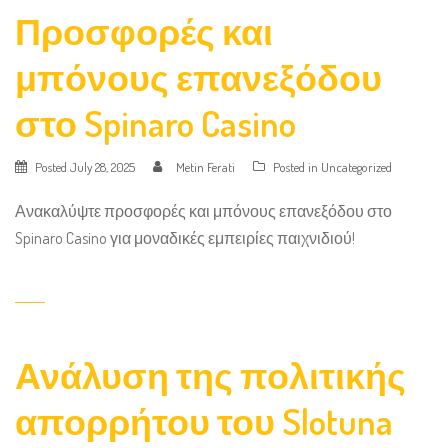
Προσφορές και
μπόνους επανεξόδου
στο Spinaro Casino
Posted
July 28, 2025
Metin Ferati
Posted in
Uncategorized
Ανακαλύψτε προσφορές και μπόνους επανεξόδου στο
Spinaro Casino για μοναδικές εμπειρίες παιχνιδιού!
Ανάλυση της πολιτικής
απορρήτου του Slotuna