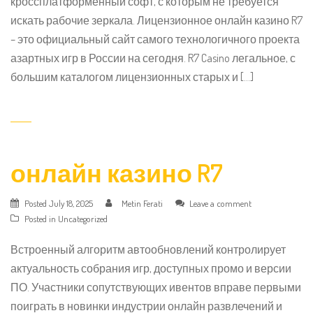
кроссплатформенный софт, с которым не требуется
искать рабочие зеркала. Лицензионное онлайн казино R7
– это официальный сайт самого технологичного проекта
азартных игр в России на сегодня. R7 Casino легальное, с
большим каталогом лицензионных старых и […]
онлайн казино R7
Posted
July 18, 2025
Metin Ferati
Leave a comment
Posted in
Uncategorized
Встроенный алгоритм автообновлений контролирует
актуальность собрания игр, доступных промо и версии
ПО. Участники сопутствующих ивентов вправе первыми
поиграть в новинки индустрии онлайн развлечений и