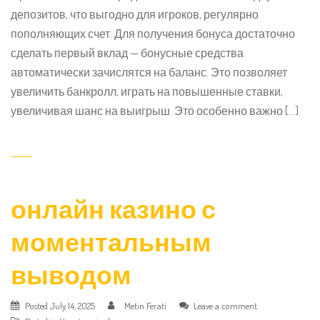
депозитов, что выгодно для игроков, регулярно
пополняющих счет. Для получения бонуса достаточно
сделать первый вклад — бонусные средства
автоматически зачислятся на баланс. Это позволяет
увеличить банкролл, играть на повышенные ставки,
увеличивая шанс на выигрыш. Это особенно важно […]
онлайн казино с
моментальным
выводом
Posted
July 14, 2025
Metin Ferati
Leave a comment