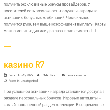
получить эксклюзивные бонусы провайдеров. У
посетителей есть возможность получать награды за
активацию бонусных комбинаций. Чем сильнее
получится рука, тем выше коэффициент выплаты. Карты
можно менять один или два раза, в зависимости […]
казино R7
Posted
July 18, 2025
Metin Ferati
Leave a comment
Posted in
Uncategorized
При успешной активации награда становится доступа в
разделе персональных бонусов. Игровые автоматы —
самый наполненный раздел коллекции. В современных