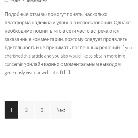
Posted in
Uncategorized
Подобные отзывы помогут понять, насколько
платформа надежна и удобна в использовании. Однако
необходимо помнить, что в сети часто встречаются
заказанные комментарии, поэтому следует проявлять
бдительность и не принимать поспешных решений. If you
cherished this article and you also would like to obtain more info
concerning онлайн казино с моментальным выводом
generously visit our web-site. В […]
Posts
1
2
3
Next
navigation