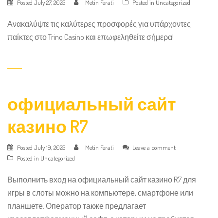
Posted
July 27, 2025
Metin Ferati
Posted in
Uncategorized
Ανακαλύψτε τις καλύτερες προσφορές για υπάρχοντες
παίκτες στο Trino Casino και επωφεληθείτε σήμερα!
официальный сайт
казино R7
Posted
July 19, 2025
Metin Ferati
Leave a comment
Posted in
Uncategorized
Выполнить вход на официальный сайт казино R7 для
игры в слоты можно на компьютере, смартфоне или
планшете. Оператор также предлагает