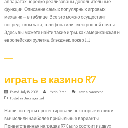
аппаратах нередко реализованы дополнительные
функции. Описание самых популярных игровых
механик — в таблице. Все это можно осуществит
посредством чата, телефона или электронной почты.
Здесь вы можете найти такие игры, как американская и
европейская рулетка, блэкджек, покер […]
играть в казино R7
Posted
July 18, 2025
Metin Ferati
Leave a comment
Posted in
Uncategorized
Наши эксперты протестировали некоторые из них и
вычислили наиболее прибыльные варианты.
Приветственная наградав R7 Casino состоит из двух